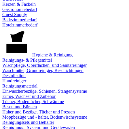
Kerzen & Fackeln
Gastronomiebedarf
Guest Supply
Badezimmerbedarf
Hotelzimmerbedarf
Hygiene & Reinigung
Reinigungs- & Pflegemittel
Wischpflege, Oberflächen- und Sanitärreiniger
Waschmittel, Grundreiniger, Beschichtungen
Desinfektion
Handreiniger
Reinigungsmaterial
Einwascherbezüge, Schienen, Stangensysteme
Eimer, Wachser und Zubehör
Tücher, Bodentücher, Schwämme
Besen und Bürsten
Halter und Bezüge, Tücher und Pressen
Moppbezüge und - halter, Bodenwischsysteme
Reinigungssets und Behälter
Reinigungs-, System- und Gerätewagen