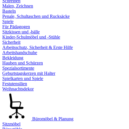
Schreiben
Malen, Zeichnen
Basteln
Penale, Schultaschen und Rucksäcke
Spiele
Für Pädagogen
Sitzkissen und -bälle
Kinder-Schulmöbel und -Stühle
Sicherheit
Arbeitsschutz, Sicherheit & Erste Hilfe
Arbeitshandschuhe
Bekleidung
Hauben und Schürzen
Spezialsortimente
Geburtstagskerzen mit Halter
Spielkarten und Spiele
Festutensilien
Weihnachtsdekor
Büromöbel & Planung
Sitzmöbel