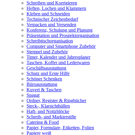
Schreiben und Korrigieren
Heften, Lochen und Klammern
Kleben und Schneiden
Technischer Zeichenbedarf
Verpacken und Versenden
Konferenz, Schulung und Planung
Präsentation und Prospektorganisation
Schreibtischorganisation
Computer und Smartphone Zubehör
Stempel und Zubehör
Timer, Kalender und Jahresplaner
Taschen, Koffer und Lederwaren
Geschäftsausstattung
Schutz und Erste Hilfe
Schöner Schenken
Büroausstattung
Kuvert & Taschen
Spagat
Ordner, Register & Ringbücher
Steck-, Klarsichthüllen
Haft- und Notizblöcke
Schreib- und Markierstifte
Catering & Food
Papier, Formulare, Etiketten, Folien
Papiere weiß