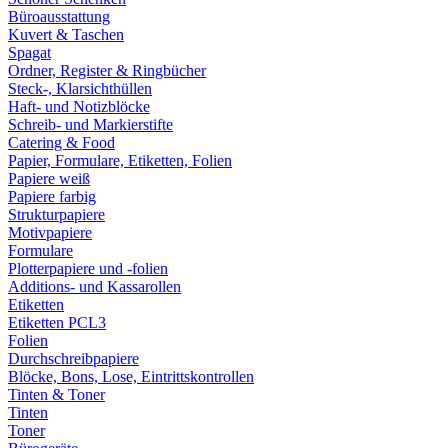
Büroausstattung
Kuvert & Taschen
Spagat
Ordner, Register & Ringbücher
Steck-, Klarsichthüllen
Haft- und Notizblöcke
Schreib- und Markierstifte
Catering & Food
Papier, Formulare, Etiketten, Folien
Papiere weiß
Papiere farbig
Strukturpapiere
Motivpapiere
Formulare
Plotterpapiere und -folien
Additions- und Kassarollen
Etiketten
Etiketten PCL3
Folien
Durchschreibpapiere
Blöcke, Bons, Lose, Eintrittskontrollen
Tinten & Toner
Tinten
Toner