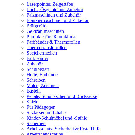
Laserpointer, Zeigestäbe
Loch-, Ösgeräte und Zubehör
Falzmaschinen und Zubehör
Frankiermaschinen und Zubehör
Prüfgeräte
Geldzählmaschinen
Produkte fürs Raumklima
Farbbänder & Thermorollen
Thermotransferrollen
Speichermedien
Farbbänder
Zubehör
Schulbedarf
Hefte, Einbände
Schreiben
Malen, Zeichnen
Basteln
Penale, Schultaschen und Rucksäcke
Spiele
Für Pädagogen
Sitzkissen und -bälle
Kinder-Schulmöbel und -Stühle
Sicherheit
Arbeitsschutz, Sicherheit & Erste Hilfe
Arbeitshandschuhe