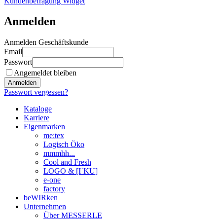
Kundenbefragung Widget
Anmelden
Anmelden Geschäftskunde
Email
Passwort
Angemeldet bleiben
Anmelden
Passwort vergessen?
Kataloge
Karriere
Eigenmarken
me:tex
Logisch Öko
mmmhh...
Cool and Fresh
LOGO & [I´KU]
e-one
factory
beWIRken
Unternehmen
Über MESSERLE