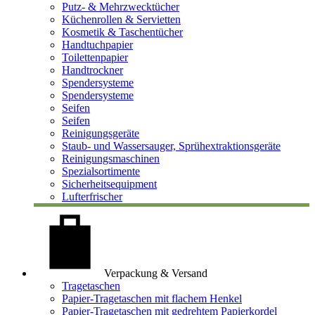
Putz- & Mehrzwecktücher
Küchenrollen & Servietten
Kosmetik & Taschentücher
Handtuchpapier
Toilettenpapier
Handtrockner
Spendersysteme
Spendersysteme
Seifen
Seifen
Reinigungsgeräte
Staub- und Wassersauger, Sprühextraktionsgeräte
Reinigungsmaschinen
Spezialsortimente
Sicherheitsequipment
Lufterfrischer
Verpackung & Versand
Tragetaschen
Papier-Tragetaschen mit flachem Henkel
Papier-Tragetaschen mit gedrehtem Papierkordel