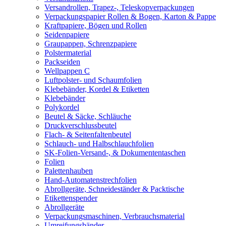
Versandrollen, Trapez-, Teleskopverpackungen
Verpackungspapier Rollen & Bogen, Karton & Pappe
Kraftpapiere, Bögen und Rollen
Seidenpapiere
Graupappen, Schrenzpapiere
Polstermaterial
Packseiden
Wellpappen C
Luftpolster- und Schaumfolien
Klebebänder, Kordel & Etiketten
Klebebänder
Polykordel
Beutel & Säcke, Schläuche
Druckverschlussbeutel
Flach- & Seitenfaltenbeutel
Schlauch- und Halbschlauchfolien
SK-Folien-Versand-, & Dokumententaschen
Folien
Palettenhauben
Hand-Automatenstrechfolien
Abrollgeräte, Schneideständer & Packtische
Etikettenspender
Abrollgeräte
Verpackungsmaschinen, Verbrauchsmaterial
Umreifungsbänder