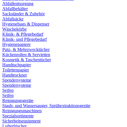
Abfallentsorgung
Abfallbehälter
Sackständer & Zubehör
Abfallsäcke
Hygienebags & Dispenser
Wäschekörbe
Klinik- & Pflegebedarf
Klinik- und Pflegebedarf
Hygienepapiere
Putz- & Mehrzwecktücher
Küchenrollen & Servietten
Kosmetik & Taschentücher
Handtuchpapier
Toilettenpapier
Handtrockner
Spendersysteme
Spendersysteme
Seifen
Seifen
Reinigungsgeräte
Staub- und Wassersauger, Sprühextraktionsgeräte
Reinigungsmaschinen
Spezialsortimente
Sicherheitsequipment
Lufterfrischer