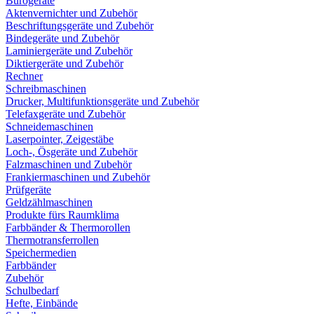
Bürogeräte
Aktenvernichter und Zubehör
Beschriftungsgeräte und Zubehör
Bindegeräte und Zubehör
Laminiergeräte und Zubehör
Diktiergeräte und Zubehör
Rechner
Schreibmaschinen
Drucker, Multifunktionsgeräte und Zubehör
Telefaxgeräte und Zubehör
Schneidemaschinen
Laserpointer, Zeigestäbe
Loch-, Ösgeräte und Zubehör
Falzmaschinen und Zubehör
Frankiermaschinen und Zubehör
Prüfgeräte
Geldzählmaschinen
Produkte fürs Raumklima
Farbbänder & Thermorollen
Thermotransferrollen
Speichermedien
Farbbänder
Zubehör
Schulbedarf
Hefte, Einbände