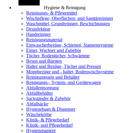
Hygiene & Reinigung
Reinigungs- & Pflegemittel
Wischpflege, Oberflächen- und Sanitärreiniger
Waschmittel, Grundreiniger, Beschichtungen
Desinfektion
Handreiniger
Reinigungsmaterial
Einwascherbezüge, Schienen, Stangensysteme
Eimer, Wachser und Zubehör
Tücher, Bodentücher, Schwämme
Besen und Bürsten
Halter und Bezüge, Tücher und Pressen
Moppbezüge und - halter, Bodenwischsysteme
Reinigungssets und Behälter
Reinigungs-, System- und Gerätewagen
Abfallentsorgung
Abfallbehälter
Sackständer & Zubehör
Abfallsäcke
Hygienebags & Dispenser
Wäschekörbe
Klinik- & Pflegebedarf
Klinik- und Pflegebedarf
Hygienepapiere