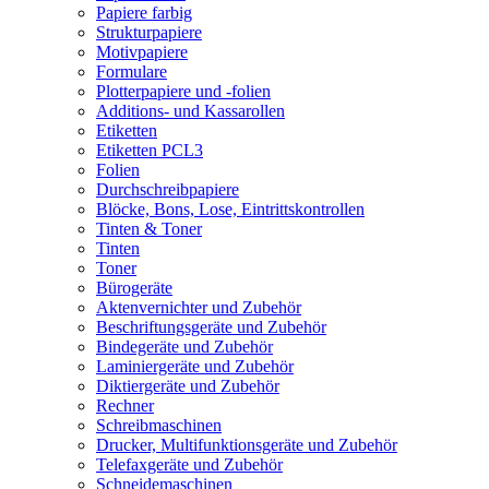
Papiere farbig
Strukturpapiere
Motivpapiere
Formulare
Plotterpapiere und -folien
Additions- und Kassarollen
Etiketten
Etiketten PCL3
Folien
Durchschreibpapiere
Blöcke, Bons, Lose, Eintrittskontrollen
Tinten & Toner
Tinten
Toner
Bürogeräte
Aktenvernichter und Zubehör
Beschriftungsgeräte und Zubehör
Bindegeräte und Zubehör
Laminiergeräte und Zubehör
Diktiergeräte und Zubehör
Rechner
Schreibmaschinen
Drucker, Multifunktionsgeräte und Zubehör
Telefaxgeräte und Zubehör
Schneidemaschinen