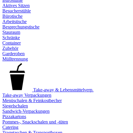
Bürostühle
Aktives Sitzen
Besucherstühle
Bürotische
Arbeitstische
Besprechungstische
Stauraum
Schränke
Container
Zubehör
Garderoben
Mülltrennung
Take-away & Lebensmittelverp.
Take-away Verpackungen
Menüschalen & Feinkostbecher
Siegelschalen
Sandwich-Verpackungen
Pizzakartons
Pommes-, Snackschalen und -tüten
Catering
Tragetaschen & Transportboxen