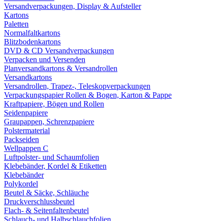
Versandverpackungen, Display & Aufsteller
Kartons
Paletten
Normalfaltkartons
Blitzbodenkartons
DVD & CD Versandverpackungen
Verpacken und Versenden
Planversandkartons & Versandrollen
Versandkartons
Versandrollen, Trapez-, Teleskopverpackungen
Verpackungspapier Rollen & Bogen, Karton & Pappe
Kraftpapiere, Bögen und Rollen
Seidenpapiere
Graupappen, Schrenzpapiere
Polstermaterial
Packseiden
Wellpappen C
Luftpolster- und Schaumfolien
Klebebänder, Kordel & Etiketten
Klebebänder
Polykordel
Beutel & Säcke, Schläuche
Druckverschlussbeutel
Flach- & Seitenfaltenbeutel
Schlauch- und Halbschlauchfolien