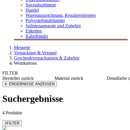
Spezialsortiment
Handel
Warenauszeichnung, Regalpreisleisten
Polyesterbindebänder
Splintenapparate und Zubehör
Etiketten
Kabelbinder
Messerle
Verpackung & Versand
Geschenkverpackungen & Zubehör
Weinkartons
FILTER
Hersteller
zurück
Material
zurück
Detailfarbe
MESSERLE
Karton
bordeau
4
ERGEBNISSE ANZEIGEN
Holz
braun
dunkelbl
Suchergebnisse
dunkelg
grün
mehr anzeig
4 Produkte
1
FILTER