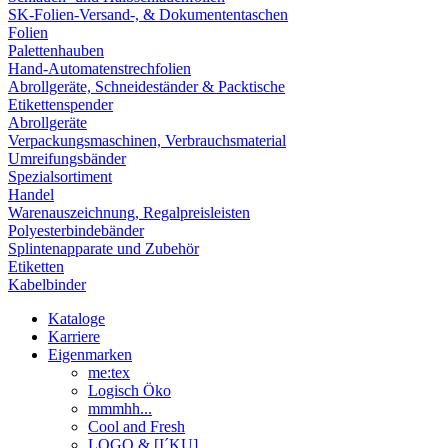
SK-Folien-Versand-, & Dokumententaschen
Folien
Palettenhauben
Hand-Automatenstrechfolien
Abrollgeräte, Schneideständer & Packtische
Etikettenspender
Abrollgeräte
Verpackungsmaschinen, Verbrauchsmaterial
Umreifungsbänder
Spezialsortiment
Handel
Warenauszeichnung, Regalpreisleisten
Polyesterbindebänder
Splintenapparate und Zubehör
Etiketten
Kabelbinder
Kataloge
Karriere
Eigenmarken
me:tex
Logisch Öko
mmmhh...
Cool and Fresh
LOGO & [I´KU]