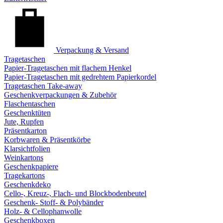
Verpackung & Versand
Tragetaschen
Papier-Tragetaschen mit flachem Henkel
Papier-Tragetaschen mit gedrehtem Papierkordel
Tragetaschen Take-away
Geschenkverpackungen & Zubehör
Flaschentaschen
Geschenktüten
Jute, Rupfen
Präsentkarton
Korbwaren & Präsentkörbe
Klarsichtfolien
Weinkartons
Geschenkpapiere
Tragekartons
Geschenkdeko
Cello-, Kreuz-, Flach- und Blockbodenbeutel
Geschenk- Stoff- & Polybänder
Holz- & Cellophanwolle
Geschenkboxen