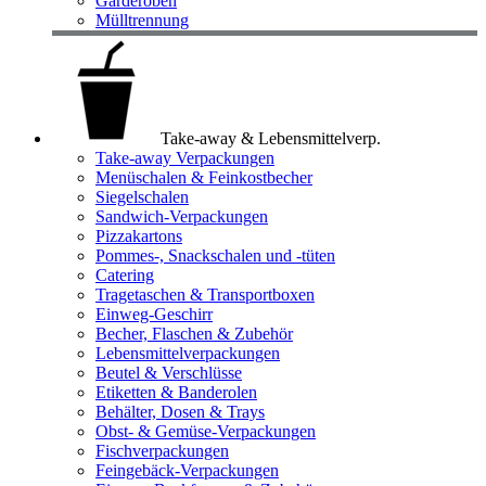
Garderoben
Mülltrennung
Take-away & Lebensmittelverp.
Take-away Verpackungen
Menüschalen & Feinkostbecher
Siegelschalen
Sandwich-Verpackungen
Pizzakartons
Pommes-, Snackschalen und -tüten
Catering
Tragetaschen & Transportboxen
Einweg-Geschirr
Becher, Flaschen & Zubehör
Lebensmittelverpackungen
Beutel & Verschlüsse
Etiketten & Banderolen
Behälter, Dosen & Trays
Obst- & Gemüse-Verpackungen
Fischverpackungen
Feingebäck-Verpackungen