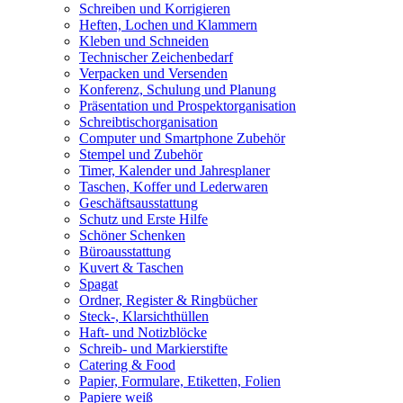
Schreiben und Korrigieren
Heften, Lochen und Klammern
Kleben und Schneiden
Technischer Zeichenbedarf
Verpacken und Versenden
Konferenz, Schulung und Planung
Präsentation und Prospektorganisation
Schreibtischorganisation
Computer und Smartphone Zubehör
Stempel und Zubehör
Timer, Kalender und Jahresplaner
Taschen, Koffer und Lederwaren
Geschäftsausstattung
Schutz und Erste Hilfe
Schöner Schenken
Büroausstattung
Kuvert & Taschen
Spagat
Ordner, Register & Ringbücher
Steck-, Klarsichthüllen
Haft- und Notizblöcke
Schreib- und Markierstifte
Catering & Food
Papier, Formulare, Etiketten, Folien
Papiere weiß