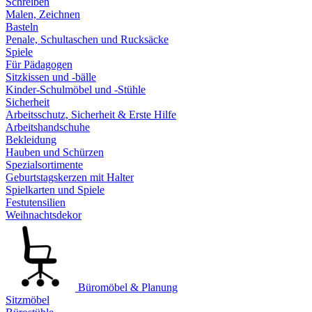
Schreiben
Malen, Zeichnen
Basteln
Penale, Schultaschen und Rucksäcke
Spiele
Für Pädagogen
Sitzkissen und -bälle
Kinder-Schulmöbel und -Stühle
Sicherheit
Arbeitsschutz, Sicherheit & Erste Hilfe
Arbeitshandschuhe
Bekleidung
Hauben und Schürzen
Spezialsortimente
Geburtstagskerzen mit Halter
Spielkarten und Spiele
Festutensilien
Weihnachtsdekor
Büromöbel & Planung
Sitzmöbel