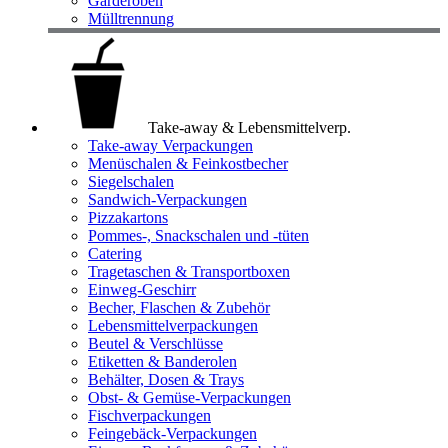
Garderoben
Mülltrennung
Take-away & Lebensmittelverp.
Take-away Verpackungen
Menüschalen & Feinkostbecher
Siegelschalen
Sandwich-Verpackungen
Pizzakartons
Pommes-, Snackschalen und -tüten
Catering
Tragetaschen & Transportboxen
Einweg-Geschirr
Becher, Flaschen & Zubehör
Lebensmittelverpackungen
Beutel & Verschlüsse
Etiketten & Banderolen
Behälter, Dosen & Trays
Obst- & Gemüse-Verpackungen
Fischverpackungen
Feingebäck-Verpackungen