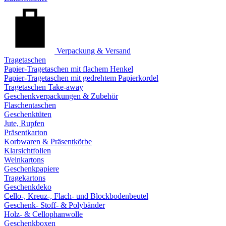
Verpackung & Versand
Tragetaschen
Papier-Tragetaschen mit flachem Henkel
Papier-Tragetaschen mit gedrehtem Papierkordel
Tragetaschen Take-away
Geschenkverpackungen & Zubehör
Flaschentaschen
Geschenktüten
Jute, Rupfen
Präsentkarton
Korbwaren & Präsentkörbe
Klarsichtfolien
Weinkartons
Geschenkpapiere
Tragekartons
Geschenkdeko
Cello-, Kreuz-, Flach- und Blockbodenbeutel
Geschenk- Stoff- & Polybänder
Holz- & Cellophanwolle
Geschenkboxen