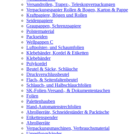
Versandrollen, Trapez-, Teleskopverpackungen
Verpackungspapier Rollen & Bogen, Karton & Pappe
Kraftpapiere, Bögen und Rollen
Seidenpapiere
Graupappen, Schrenzpapiere
Polstermaterial
Packseiden
Wellpappen C
Luftpolster- und Schaumfolien
Klebebänder, Kordel & Etiketten
Klebebänder
Polykordel
Beutel & Säcke, Schläuche
Druckverschlussbeutel
Flach- & Seitenfaltenbeutel
Schlauch- und Halbschlauchfolien
SK-Folien-Versand-, & Dokumententaschen
Folien
Palettenhauben
Hand-Automatenstrechfolien
Abrollgeräte, Schneideständer & Packtische
Etikettenspender
Abrollgeräte
Verpackungsmaschinen, Verbrauchsmaterial
Umreifungsbänder