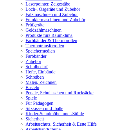
Laserpointer, Zeigestäbe
Loch-, Ösgeräte und Zubehör
Falzmaschinen und Zubehör
Frankiermaschinen und Zubehör
Prüfgeräte
Geldzählmaschinen
Produkte fürs Raumklima
Farbbänder & Thermorollen
Thermotransferrollen
Speichermedien
Farbbänder
Zubehör
Schulbedarf
Hefte, Einbände
Schreiben
Malen, Zeichnen
Basteln
Penale, Schultaschen und Rucksäcke
Spiele
Für Pädagogen
Sitzkissen und -bälle
Kinder-Schulmöbel und -Stühle
Sicherheit
Arbeitsschutz, Sicherheit & Erste Hilfe
Arbeitshandschuhe