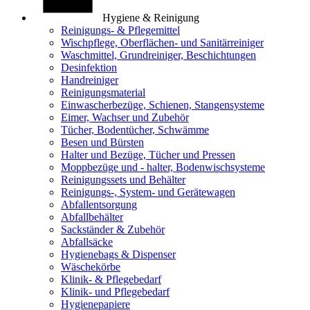
Hygiene & Reinigung
Reinigungs- & Pflegemittel
Wischpflege, Oberflächen- und Sanitärreiniger
Waschmittel, Grundreiniger, Beschichtungen
Desinfektion
Handreiniger
Reinigungsmaterial
Einwascherbezüge, Schienen, Stangensysteme
Eimer, Wachser und Zubehör
Tücher, Bodentücher, Schwämme
Besen und Bürsten
Halter und Bezüge, Tücher und Pressen
Moppbezüge und - halter, Bodenwischsysteme
Reinigungssets und Behälter
Reinigungs-, System- und Gerätewagen
Abfallentsorgung
Abfallbehälter
Sackständer & Zubehör
Abfallsäcke
Hygienebags & Dispenser
Wäschekörbe
Klinik- & Pflegebedarf
Klinik- und Pflegebedarf
Hygienepapiere