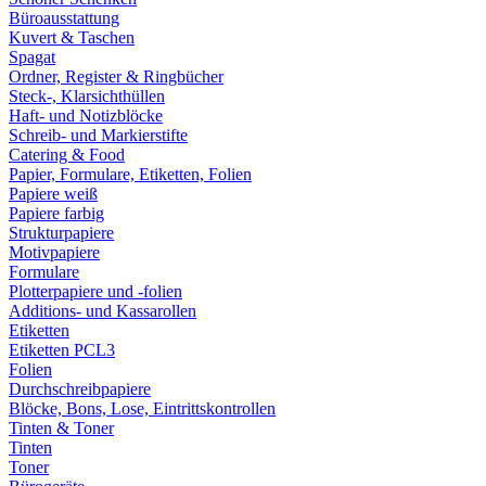
Büroausstattung
Kuvert & Taschen
Spagat
Ordner, Register & Ringbücher
Steck-, Klarsichthüllen
Haft- und Notizblöcke
Schreib- und Markierstifte
Catering & Food
Papier, Formulare, Etiketten, Folien
Papiere weiß
Papiere farbig
Strukturpapiere
Motivpapiere
Formulare
Plotterpapiere und -folien
Additions- und Kassarollen
Etiketten
Etiketten PCL3
Folien
Durchschreibpapiere
Blöcke, Bons, Lose, Eintrittskontrollen
Tinten & Toner
Tinten
Toner