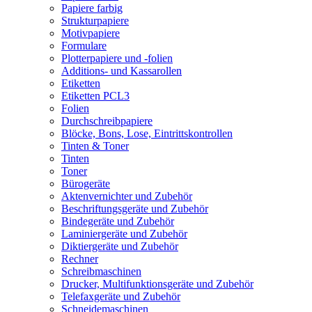
Papiere farbig
Strukturpapiere
Motivpapiere
Formulare
Plotterpapiere und -folien
Additions- und Kassarollen
Etiketten
Etiketten PCL3
Folien
Durchschreibpapiere
Blöcke, Bons, Lose, Eintrittskontrollen
Tinten & Toner
Tinten
Toner
Bürogeräte
Aktenvernichter und Zubehör
Beschriftungsgeräte und Zubehör
Bindegeräte und Zubehör
Laminiergeräte und Zubehör
Diktiergeräte und Zubehör
Rechner
Schreibmaschinen
Drucker, Multifunktionsgeräte und Zubehör
Telefaxgeräte und Zubehör
Schneidemaschinen