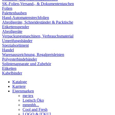
SK-Folien-Versand-, & Dokumententaschen
Folien
Palettenhauben
Hand-Automatenstrechfolien
Abrollgeräte, Schneideständer & Packtische
Etikettenspender
Abrollgeräte
Verpackungsmaschinen, Verbrauchsmaterial
Umreifungsbänder
Spezialsortiment
Handel
Warenauszeichnung, Regalpreisleisten
Polyesterbindebänder
Splintenapparate und Zubehör
Etiketten
Kabelbinder
Kataloge
Karriere
Eigenmarken
me:tex
Logisch Öko
mmmhh...
Cool and Fresh
LOGO & [I´KU]