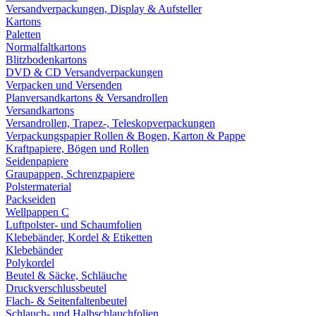
Versandverpackungen, Display & Aufsteller
Kartons
Paletten
Normalfaltkartons
Blitzbodenkartons
DVD & CD Versandverpackungen
Verpacken und Versenden
Planversandkartons & Versandrollen
Versandkartons
Versandrollen, Trapez-, Teleskopverpackungen
Verpackungspapier Rollen & Bogen, Karton & Pappe
Kraftpapiere, Bögen und Rollen
Seidenpapiere
Graupappen, Schrenzpapiere
Polstermaterial
Packseiden
Wellpappen C
Luftpolster- und Schaumfolien
Klebebänder, Kordel & Etiketten
Klebebänder
Polykordel
Beutel & Säcke, Schläuche
Druckverschlussbeutel
Flach- & Seitenfaltenbeutel
Schlauch- und Halbschlauchfolien