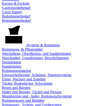
Kerzen & Fackeln
Gastronomiebedarf
Guest Supply
Badezimmerbedarf
Hotelzimmerbedarf
Hygiene & Reinigung
Reinigungs- & Pflegemittel
Wischpflege, Oberflächen- und Sanitärreiniger
Waschmittel, Grundreiniger, Beschichtungen
Desinfektion
Handreiniger
Reinigungsmaterial
Einwascherbezüge, Schienen, Stangensysteme
Eimer, Wachser und Zubehör
Tücher, Bodentücher, Schwämme
Besen und Bürsten
Halter und Bezüge, Tücher und Pressen
Moppbezüge und - halter, Bodenwischsysteme
Reinigungssets und Behälter
Reinigungs-, System- und Gerätewagen