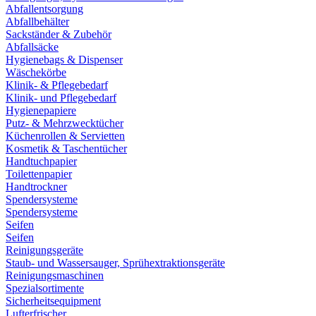
Abfallentsorgung
Abfallbehälter
Sackständer & Zubehör
Abfallsäcke
Hygienebags & Dispenser
Wäschekörbe
Klinik- & Pflegebedarf
Klinik- und Pflegebedarf
Hygienepapiere
Putz- & Mehrzwecktücher
Küchenrollen & Servietten
Kosmetik & Taschentücher
Handtuchpapier
Toilettenpapier
Handtrockner
Spendersysteme
Spendersysteme
Seifen
Seifen
Reinigungsgeräte
Staub- und Wassersauger, Sprühextraktionsgeräte
Reinigungsmaschinen
Spezialsortimente
Sicherheitsequipment
Lufterfrischer