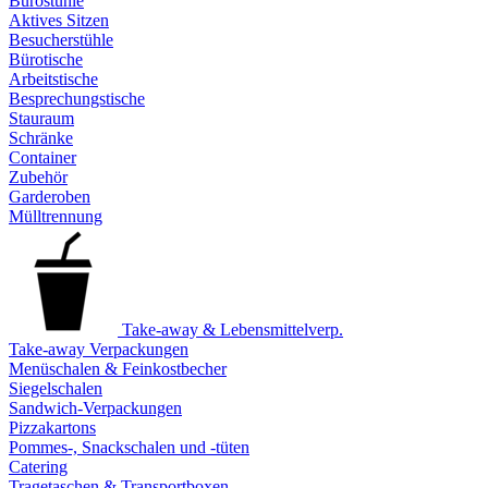
Bürostühle
Aktives Sitzen
Besucherstühle
Bürotische
Arbeitstische
Besprechungstische
Stauraum
Schränke
Container
Zubehör
Garderoben
Mülltrennung
Take-away & Lebensmittelverp.
Take-away Verpackungen
Menüschalen & Feinkostbecher
Siegelschalen
Sandwich-Verpackungen
Pizzakartons
Pommes-, Snackschalen und -tüten
Catering
Tragetaschen & Transportboxen