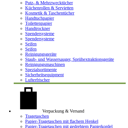
Putz- & Mehrzwecktücher
Küchenrollen & Servietten
Kosmetik & Taschentücher
Handtuchpapier
Toilettenpapier
Handtrockner
Spendersysteme
Spendersysteme
Seifen
Seifen
Reinigungsgeräte
Staub- und Wassersauger, Sprühextraktionsgeräte
Reinigungsmaschinen
Spezialsortimente
Sicherheitsequipment
Lufterfrischer
Verpackung & Versand
Tragetaschen
Papier-Tragetaschen mit flachem Henkel
Papier-Tragetaschen mit gedrehtem Papierkordel