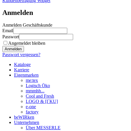
Kundenbefragung Widget
Anmelden
Anmelden Geschäftskunde
Email
Passwort
Angemeldet bleiben
Anmelden
Passwort vergessen?
Kataloge
Karriere
Eigenmarken
me:tex
Logisch Öko
mmmhh...
Cool and Fresh
LOGO & [I´KU]
e-one
factory
beWIRken
Unternehmen
Über MESSERLE