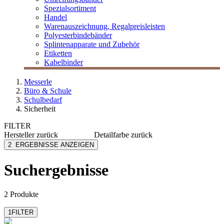
Spezialsortiment
Handel
Warenauszeichnung, Regalpreisleisten
Polyesterbindebänder
Splintenapparate und Zubehör
Etiketten
Kabelbinder
Messerle
Büro & Schule
Schulbedarf
Sicherheit
FILTER
Hersteller
zurück
Detailfarbe
zurück
Hama
bunt
2
ERGEBNISSE ANZEIGEN
Herma
rot
Suchergebnisse
2 Produkte
1
FILTER