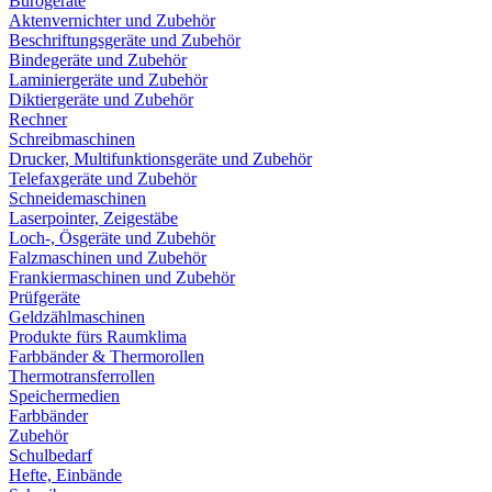
Bürogeräte
Aktenvernichter und Zubehör
Beschriftungsgeräte und Zubehör
Bindegeräte und Zubehör
Laminiergeräte und Zubehör
Diktiergeräte und Zubehör
Rechner
Schreibmaschinen
Drucker, Multifunktionsgeräte und Zubehör
Telefaxgeräte und Zubehör
Schneidemaschinen
Laserpointer, Zeigestäbe
Loch-, Ösgeräte und Zubehör
Falzmaschinen und Zubehör
Frankiermaschinen und Zubehör
Prüfgeräte
Geldzählmaschinen
Produkte fürs Raumklima
Farbbänder & Thermorollen
Thermotransferrollen
Speichermedien
Farbbänder
Zubehör
Schulbedarf
Hefte, Einbände