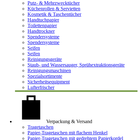
Putz- & Mehrzwecktücher
Küchenrollen & Servietten
Kosmetik & Taschentücher
Handtuchpapier
Toilettenpapier
Handtrockner
Spendersysteme
Spendersysteme
Seifen
Seifen
Reinigungsgeräte
Staub- und Wassersauger, Sprühextraktionsgeräte
Reinigungsmaschinen
Spezialsortimente
Sicherheitsequipment
Lufterfrischer
Verpackung & Versand
Tragetaschen
Papier-Tragetaschen mit flachem Henkel
Papier-Tragetaschen mit gedrehtem Papierkordel