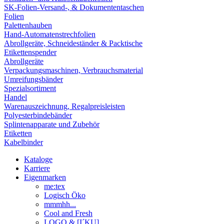
SK-Folien-Versand-, & Dokumententaschen
Folien
Palettenhauben
Hand-Automatenstrechfolien
Abrollgeräte, Schneideständer & Packtische
Etikettenspender
Abrollgeräte
Verpackungsmaschinen, Verbrauchsmaterial
Umreifungsbänder
Spezialsortiment
Handel
Warenauszeichnung, Regalpreisleisten
Polyesterbindebänder
Splintenapparate und Zubehör
Etiketten
Kabelbinder
Kataloge
Karriere
Eigenmarken
me:tex
Logisch Öko
mmmhh...
Cool and Fresh
LOGO & [I´KU]