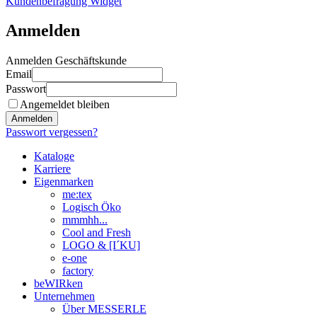
Kundenbefragung Widget
Anmelden
Anmelden Geschäftskunde
Email
Passwort
Angemeldet bleiben
Anmelden
Passwort vergessen?
Kataloge
Karriere
Eigenmarken
me:tex
Logisch Öko
mmmhh...
Cool and Fresh
LOGO & [I´KU]
e-one
factory
beWIRken
Unternehmen
Über MESSERLE