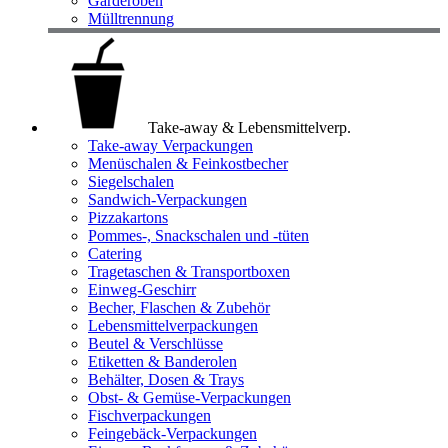
Garderoben
Mülltrennung
Take-away & Lebensmittelverp.
Take-away Verpackungen
Menüschalen & Feinkostbecher
Siegelschalen
Sandwich-Verpackungen
Pizzakartons
Pommes-, Snackschalen und -tüten
Catering
Tragetaschen & Transportboxen
Einweg-Geschirr
Becher, Flaschen & Zubehör
Lebensmittelverpackungen
Beutel & Verschlüsse
Etiketten & Banderolen
Behälter, Dosen & Trays
Obst- & Gemüse-Verpackungen
Fischverpackungen
Feingebäck-Verpackungen