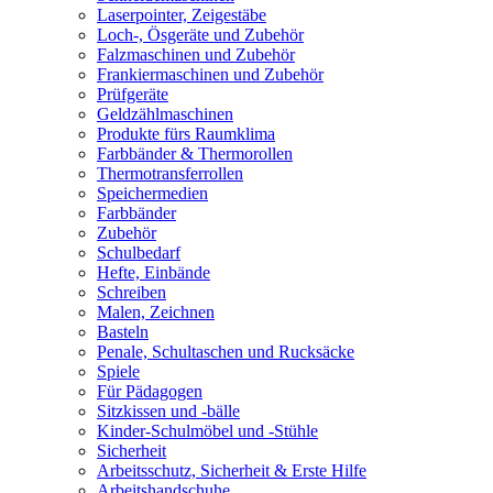
Laserpointer, Zeigestäbe
Loch-, Ösgeräte und Zubehör
Falzmaschinen und Zubehör
Frankiermaschinen und Zubehör
Prüfgeräte
Geldzählmaschinen
Produkte fürs Raumklima
Farbbänder & Thermorollen
Thermotransferrollen
Speichermedien
Farbbänder
Zubehör
Schulbedarf
Hefte, Einbände
Schreiben
Malen, Zeichnen
Basteln
Penale, Schultaschen und Rucksäcke
Spiele
Für Pädagogen
Sitzkissen und -bälle
Kinder-Schulmöbel und -Stühle
Sicherheit
Arbeitsschutz, Sicherheit & Erste Hilfe
Arbeitshandschuhe