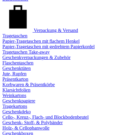
Verpackung & Versand
Tragetaschen
Papier-Tragetaschen mit flachem Henkel
Papier-Tragetaschen mit gedrehtem Papierkordel
Tragetaschen Take-away
Geschenkverpackungen & Zubehör
Flaschentaschen
Geschenktüten
Jute, Rupfen
Präsentkarton
Korbwaren & Präsentkörbe
Klarsichtfolien
Weinkartons
Geschenkpapiere
Tragekartons
Geschenkdeko
Cello-, Kreuz-, Flach- und Blockbodenbeutel
Geschenk- Stoff- & Polybänder
Holz- & Cellophanwolle
Geschenkboxen