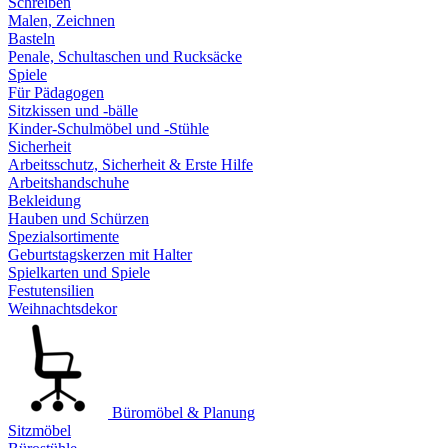
Schreiben
Malen, Zeichnen
Basteln
Penale, Schultaschen und Rucksäcke
Spiele
Für Pädagogen
Sitzkissen und -bälle
Kinder-Schulmöbel und -Stühle
Sicherheit
Arbeitsschutz, Sicherheit & Erste Hilfe
Arbeitshandschuhe
Bekleidung
Hauben und Schürzen
Spezialsortimente
Geburtstagskerzen mit Halter
Spielkarten und Spiele
Festutensilien
Weihnachtsdekor
Büromöbel & Planung
Sitzmöbel