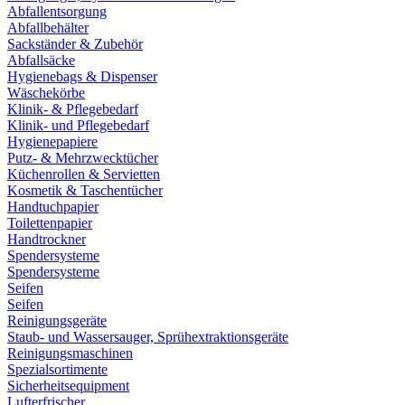
Abfallentsorgung
Abfallbehälter
Sackständer & Zubehör
Abfallsäcke
Hygienebags & Dispenser
Wäschekörbe
Klinik- & Pflegebedarf
Klinik- und Pflegebedarf
Hygienepapiere
Putz- & Mehrzwecktücher
Küchenrollen & Servietten
Kosmetik & Taschentücher
Handtuchpapier
Toilettenpapier
Handtrockner
Spendersysteme
Spendersysteme
Seifen
Seifen
Reinigungsgeräte
Staub- und Wassersauger, Sprühextraktionsgeräte
Reinigungsmaschinen
Spezialsortimente
Sicherheitsequipment
Lufterfrischer