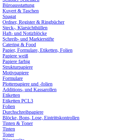
Büroausstattung
Kuvert & Taschen
Spagat
Ordner, Register & Ringbücher
Steck-, Klarsichthüllen
Haft- und Notizblöcke
Schreib- und Markierstifte
Catering & Food
Papier, Formulare, Etiketten, Folien
Papiere weiß
Papiere farbig
Strukturpapiere
Motivpapiere
Formulare
Plotterpapiere und -folien
Additions- und Kassarollen
Etiketten
Etiketten PCL3
Folien
Durchschreibpapiere
Blöcke, Bons, Lose, Eintrittskontrollen
Tinten & Toner
Tinten
Toner