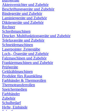
Bürogeräte
Aktenvernichter und Zubehör
Beschriftungsgeräte und Zubehör
Bindegeräte und Zubehör
Laminiergeräte und Zubehör
Diktiergeräte und Zubehör
Rechner
Schreibmaschinen
Drucker, Multifunktionsgeräte und Zubehör
Telefaxgeräte und Zubehör
Schneidemaschinen
Laserpointer, Zeigestäbe
Loch-, Ösgeräte und Zubehör
Falzmaschinen und Zubehör
Frankiermaschinen und Zubehör
Prüfgeräte
Geldzählmaschinen
Produkte fürs Raumklima
Farbbänder & Thermorollen
Thermotransferrollen
Speichermedien
Farbbänder
Zubehör
Schulbedarf
Hefte, Einbände