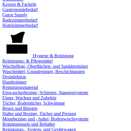
Kerzen & Fackeln
Gastronomiebedarf
Guest Supply
Badezimmerbedarf
Hotelzimmerbedarf
Hygiene & Reinigung
Reinigungs- & Pflegemittel
Wischpflege, Oberflächen- und Sanitärreiniger
Waschmittel, Grundreiniger, Beschichtungen
Desinfektion
Handreiniger
Reinigungsmaterial
Einwascherbezüge, Schienen, Stangensysteme
Eimer, Wachser und Zubehör
Tücher, Bodentücher, Schwämme
Besen und Bürsten
Halter und Bezüge, Tücher und Pressen
Moppbezüge und - halter, Bodenwischsysteme
Reinigungssets und Behälter
Reinigungs-, System- und Gerätewagen