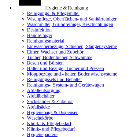
Hygiene & Reinigung
Reinigungs- & Pflegemittel
Wischpflege, Oberflächen- und Sanitärreiniger
Waschmittel, Grundreiniger, Beschichtungen
Desinfektion
Handreiniger
Reinigungsmaterial
Einwascherbezüge, Schienen, Stangensysteme
Eimer, Wachser und Zubehör
Tücher, Bodentücher, Schwämme
Besen und Bürsten
Halter und Bezüge, Tücher und Pressen
Moppbezüge und - halter, Bodenwischsysteme
Reinigungssets und Behälter
Reinigungs-, System- und Gerätewagen
Abfallentsorgung
Abfallbehälter
Sackständer & Zubehör
Abfallsäcke
Hygienebags & Dispenser
Wäschekörbe
Klinik- & Pflegebedarf
Klinik- und Pflegebedarf
Hygienepapiere