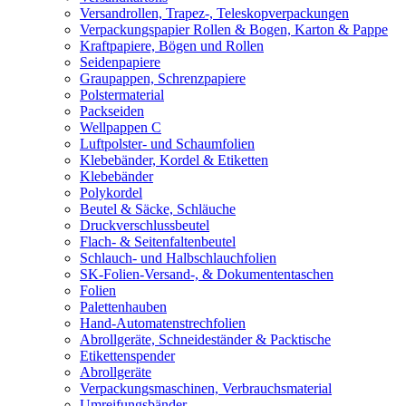
Versandrollen, Trapez-, Teleskopverpackungen
Verpackungspapier Rollen & Bogen, Karton & Pappe
Kraftpapiere, Bögen und Rollen
Seidenpapiere
Graupappen, Schrenzpapiere
Polstermaterial
Packseiden
Wellpappen C
Luftpolster- und Schaumfolien
Klebebänder, Kordel & Etiketten
Klebebänder
Polykordel
Beutel & Säcke, Schläuche
Druckverschlussbeutel
Flach- & Seitenfaltenbeutel
Schlauch- und Halbschlauchfolien
SK-Folien-Versand-, & Dokumententaschen
Folien
Palettenhauben
Hand-Automatenstrechfolien
Abrollgeräte, Schneideständer & Packtische
Etikettenspender
Abrollgeräte
Verpackungsmaschinen, Verbrauchsmaterial
Umreifungsbänder