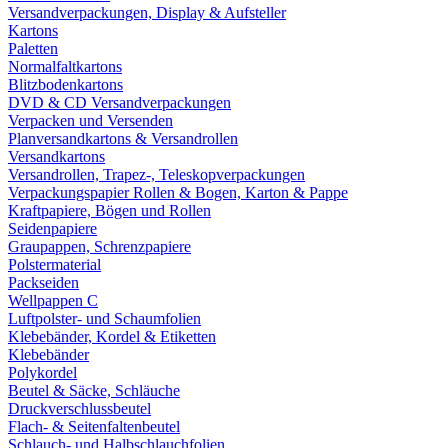
Versandverpackungen, Display & Aufsteller
Kartons
Paletten
Normalfaltkartons
Blitzbodenkartons
DVD & CD Versandverpackungen
Verpacken und Versenden
Planversandkartons & Versandrollen
Versandkartons
Versandrollen, Trapez-, Teleskopverpackungen
Verpackungspapier Rollen & Bogen, Karton & Pappe
Kraftpapiere, Bögen und Rollen
Seidenpapiere
Graupappen, Schrenzpapiere
Polstermaterial
Packseiden
Wellpappen C
Luftpolster- und Schaumfolien
Klebebänder, Kordel & Etiketten
Klebebänder
Polykordel
Beutel & Säcke, Schläuche
Druckverschlussbeutel
Flach- & Seitenfaltenbeutel
Schlauch- und Halbschlauchfolien