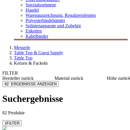
Spezialsortiment
Handel
Warenauszeichnung, Regalpreisleisten
Polyesterbindebänder
Splintenapparate und Zubehör
Etiketten
Kabelbinder
Messerle
Table Top & Guest Supply
Table Top
Kerzen & Fackeln
FILTER
Hersteller
zurück
Material
zurück
Höhe
zurüc
Bacher+Demmler
Kunststoff
100 mm
82
ERGEBNISSE ANZEIGEN
Candola
Glas
120 mm
Duni Table Top
Wachs
130 mm
Suchergebnisse
mehr anzeig
Jeka
JHI Hackel
mehr anzeigen
82 Produkte
1
FILTER