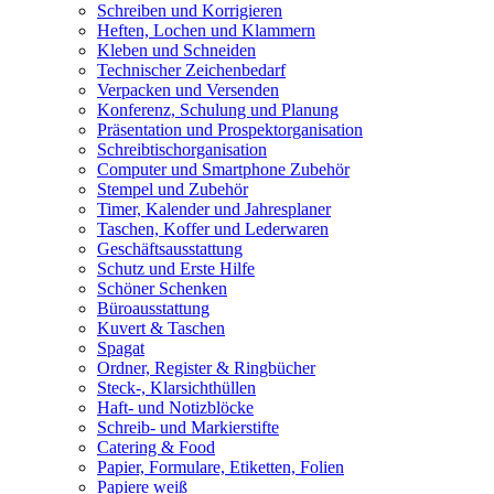
Schreiben und Korrigieren
Heften, Lochen und Klammern
Kleben und Schneiden
Technischer Zeichenbedarf
Verpacken und Versenden
Konferenz, Schulung und Planung
Präsentation und Prospektorganisation
Schreibtischorganisation
Computer und Smartphone Zubehör
Stempel und Zubehör
Timer, Kalender und Jahresplaner
Taschen, Koffer und Lederwaren
Geschäftsausstattung
Schutz und Erste Hilfe
Schöner Schenken
Büroausstattung
Kuvert & Taschen
Spagat
Ordner, Register & Ringbücher
Steck-, Klarsichthüllen
Haft- und Notizblöcke
Schreib- und Markierstifte
Catering & Food
Papier, Formulare, Etiketten, Folien
Papiere weiß