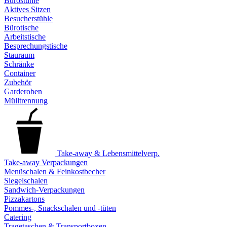
Bürostühle
Aktives Sitzen
Besucherstühle
Bürotische
Arbeitstische
Besprechungstische
Stauraum
Schränke
Container
Zubehör
Garderoben
Mülltrennung
Take-away & Lebensmittelverp.
Take-away Verpackungen
Menüschalen & Feinkostbecher
Siegelschalen
Sandwich-Verpackungen
Pizzakartons
Pommes-, Snackschalen und -tüten
Catering
Tragetaschen & Transportboxen