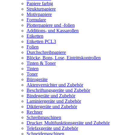
Papiere farbig
Strukturpapiere
Motivpapiere
Formulare
Plotterpapiere und -folien
Additions- und Kassarollen
Etiketten
Etiketten PCL3
Folien
Durchschreibpapiere
Blöcke, Bons, Lose, Eintrittskontrollen
Tinten & Toner
Tinten
Toner
Bürogeräte
Aktenvernichter und Zubehör
Beschriftungsgeräte und Zubehör
Bindegeräte und Zubehör
Laminiergeräte und Zubehör
Diktiergeräte und Zubehör
Rechner
Schreibmaschinen
Drucker, Multifunktionsgeräte und Zubehör
Telefaxgeräte und Zubehör
Schneidemaschinen