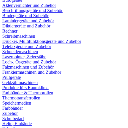
Bürogeräte
Aktenvernichter und Zubehör
Beschriftungsgeräte und Zubehör
Bindegeräte und Zubehör
Laminiergeräte und Zubehör
Diktiergeräte und Zubehör
Rechner
Schreibmaschinen
Drucker, Multifunktionsgeräte und Zubehör
Telefaxgeräte und Zubehör
Schneidemaschinen
Laserpointer, Zeigestäbe
Loch-, Ösgeräte und Zubehör
Falzmaschinen und Zubehör
Frankiermaschinen und Zubehör
Prüfgeräte
Geldzählmaschinen
Produkte fürs Raumklima
Farbbänder & Thermorollen
Thermotransferrollen
Speichermedien
Farbbänder
Zubehör
Schulbedarf
Hefte, Einbände