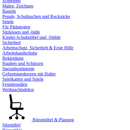
Schreiben
Malen, Zeichnen
Basteln
Penale, Schultaschen und Rucksäcke
Spiele
Für Pädagogen
Sitzkissen und -bälle
Kinder-Schulmöbel und -Stühle
Sicherheit
Arbeitsschutz, Sicherheit & Erste Hilfe
Arbeitshandschuhe
Bekleidung
Hauben und Schürzen
Spezialsortimente
Geburtstagskerzen mit Halter
Spielkarten und Spiele
Festutensilien
Weihnachtsdekor
Büromöbel & Planung
Sitzmöbel