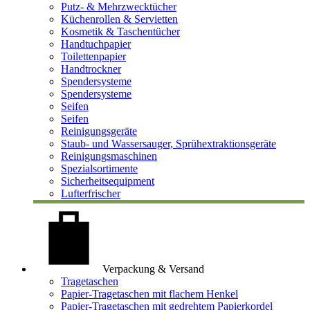
Putz- & Mehrzwecktücher
Küchenrollen & Servietten
Kosmetik & Taschentücher
Handtuchpapier
Toilettenpapier
Handtrockner
Spendersysteme
Spendersysteme
Seifen
Seifen
Reinigungsgeräte
Staub- und Wassersauger, Sprühextraktionsgeräte
Reinigungsmaschinen
Spezialsortimente
Sicherheitsequipment
Lufterfrischer
Verpackung & Versand
Tragetaschen
Papier-Tragetaschen mit flachem Henkel
Papier-Tragetaschen mit gedrehtem Papierkordel