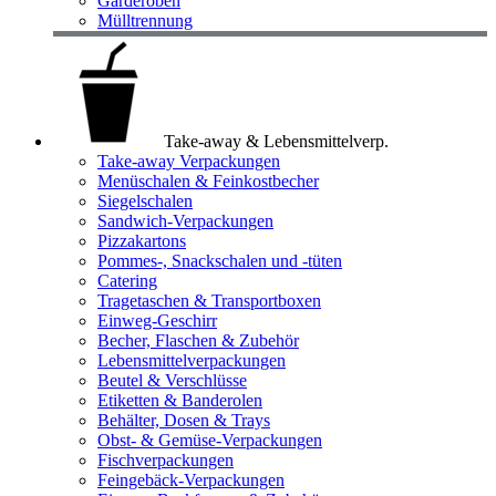
Garderoben
Mülltrennung
Take-away & Lebensmittelverp.
Take-away Verpackungen
Menüschalen & Feinkostbecher
Siegelschalen
Sandwich-Verpackungen
Pizzakartons
Pommes-, Snackschalen und -tüten
Catering
Tragetaschen & Transportboxen
Einweg-Geschirr
Becher, Flaschen & Zubehör
Lebensmittelverpackungen
Beutel & Verschlüsse
Etiketten & Banderolen
Behälter, Dosen & Trays
Obst- & Gemüse-Verpackungen
Fischverpackungen
Feingebäck-Verpackungen