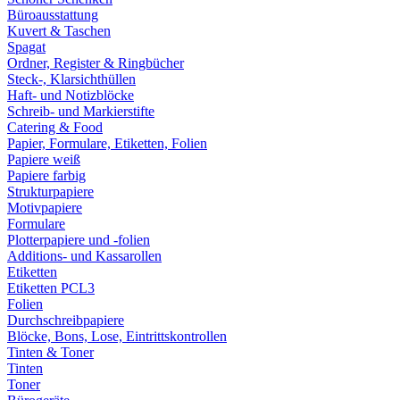
Büroausstattung
Kuvert & Taschen
Spagat
Ordner, Register & Ringbücher
Steck-, Klarsichthüllen
Haft- und Notizblöcke
Schreib- und Markierstifte
Catering & Food
Papier, Formulare, Etiketten, Folien
Papiere weiß
Papiere farbig
Strukturpapiere
Motivpapiere
Formulare
Plotterpapiere und -folien
Additions- und Kassarollen
Etiketten
Etiketten PCL3
Folien
Durchschreibpapiere
Blöcke, Bons, Lose, Eintrittskontrollen
Tinten & Toner
Tinten
Toner