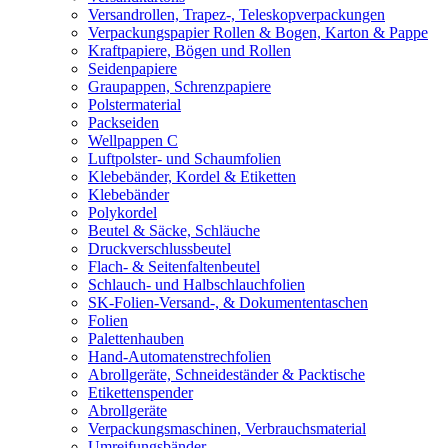
Versandrollen, Trapez-, Teleskopverpackungen
Verpackungspapier Rollen & Bogen, Karton & Pappe
Kraftpapiere, Bögen und Rollen
Seidenpapiere
Graupappen, Schrenzpapiere
Polstermaterial
Packseiden
Wellpappen C
Luftpolster- und Schaumfolien
Klebebänder, Kordel & Etiketten
Klebebänder
Polykordel
Beutel & Säcke, Schläuche
Druckverschlussbeutel
Flach- & Seitenfaltenbeutel
Schlauch- und Halbschlauchfolien
SK-Folien-Versand-, & Dokumententaschen
Folien
Palettenhauben
Hand-Automatenstrechfolien
Abrollgeräte, Schneideständer & Packtische
Etikettenspender
Abrollgeräte
Verpackungsmaschinen, Verbrauchsmaterial
Umreifungsbänder