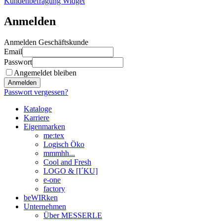
Kundenbefragung Widget
Anmelden
Anmelden Geschäftskunde
Email
Passwort
Angemeldet bleiben
Anmelden
Passwort vergessen?
Kataloge
Karriere
Eigenmarken
me:tex
Logisch Öko
mmmhh...
Cool and Fresh
LOGO & [I´KU]
e-one
factory
beWIRken
Unternehmen
Über MESSERLE