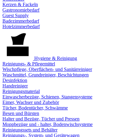
Kerzen & Fackeln
Gastronomiebedarf
Guest Supply
Badezimmerbedarf
Hotelzimmerbedarf
Hygiene & Reinigung
Reinigungs- & Pflegemittel
Wischpflege, Oberflächen- und Sanitärreiniger
Waschmittel, Grundreiniger, Beschichtungen
Desinfektion
Handreiniger
Reinigungsmaterial
Einwascherbezüge, Schienen, Stangensysteme
Eimer, Wachser und Zubehör
Tücher, Bodentücher, Schwämme
Besen und Bürsten
Halter und Bezüge, Tücher und Pressen
Moppbezüge und - halter, Bodenwischsysteme
Reinigungssets und Behälter
Reinigungs-, System- und Gerätewagen