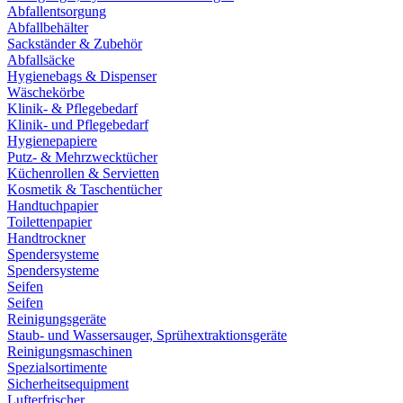
Abfallentsorgung
Abfallbehälter
Sackständer & Zubehör
Abfallsäcke
Hygienebags & Dispenser
Wäschekörbe
Klinik- & Pflegebedarf
Klinik- und Pflegebedarf
Hygienepapiere
Putz- & Mehrzwecktücher
Küchenrollen & Servietten
Kosmetik & Taschentücher
Handtuchpapier
Toilettenpapier
Handtrockner
Spendersysteme
Spendersysteme
Seifen
Seifen
Reinigungsgeräte
Staub- und Wassersauger, Sprühextraktionsgeräte
Reinigungsmaschinen
Spezialsortimente
Sicherheitsequipment
Lufterfrischer