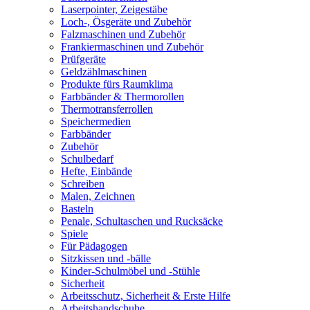
Laserpointer, Zeigestäbe
Loch-, Ösgeräte und Zubehör
Falzmaschinen und Zubehör
Frankiermaschinen und Zubehör
Prüfgeräte
Geldzählmaschinen
Produkte fürs Raumklima
Farbbänder & Thermorollen
Thermotransferrollen
Speichermedien
Farbbänder
Zubehör
Schulbedarf
Hefte, Einbände
Schreiben
Malen, Zeichnen
Basteln
Penale, Schultaschen und Rucksäcke
Spiele
Für Pädagogen
Sitzkissen und -bälle
Kinder-Schulmöbel und -Stühle
Sicherheit
Arbeitsschutz, Sicherheit & Erste Hilfe
Arbeitshandschuhe