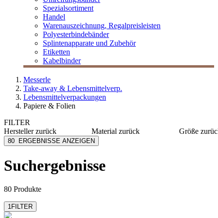
Spezialsortiment
Handel
Warenauszeichnung, Regalpreisleisten
Polyesterbindebänder
Splintenapparate und Zubehör
Etiketten
Kabelbinder
Messerle
Take-away & Lebensmittelverp.
Lebensmittelverpackungen
Papiere & Folien
FILTER
Hersteller
zurück
Material
zurück
Größe
zurüc
AsahiKASEI
Papier
60x65 c
80
ERGEBNISSE ANZEIGEN
Bacher+Demmler
PE
57x98 c
Compac CP
PVC
57x78 c
Suchergebnisse
mehr anzeig
Duni eco echo
Aluminium
Folien Monheim
Kunststoff
mehr anzeigen
mehr anzeigen
80 Produkte
1
FILTER