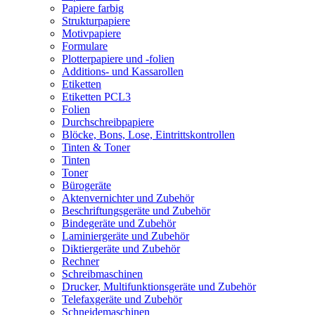
Papiere farbig
Strukturpapiere
Motivpapiere
Formulare
Plotterpapiere und -folien
Additions- und Kassarollen
Etiketten
Etiketten PCL3
Folien
Durchschreibpapiere
Blöcke, Bons, Lose, Eintrittskontrollen
Tinten & Toner
Tinten
Toner
Bürogeräte
Aktenvernichter und Zubehör
Beschriftungsgeräte und Zubehör
Bindegeräte und Zubehör
Laminiergeräte und Zubehör
Diktiergeräte und Zubehör
Rechner
Schreibmaschinen
Drucker, Multifunktionsgeräte und Zubehör
Telefaxgeräte und Zubehör
Schneidemaschinen