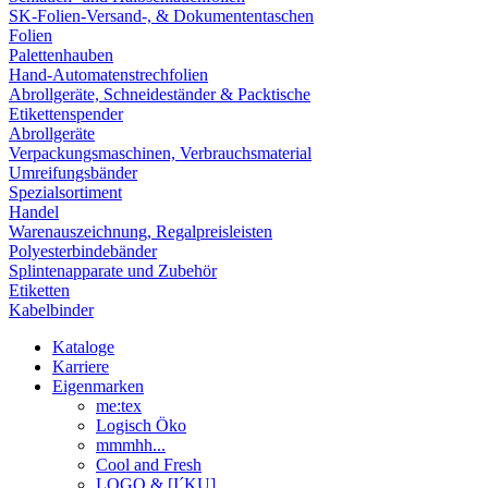
SK-Folien-Versand-, & Dokumententaschen
Folien
Palettenhauben
Hand-Automatenstrechfolien
Abrollgeräte, Schneideständer & Packtische
Etikettenspender
Abrollgeräte
Verpackungsmaschinen, Verbrauchsmaterial
Umreifungsbänder
Spezialsortiment
Handel
Warenauszeichnung, Regalpreisleisten
Polyesterbindebänder
Splintenapparate und Zubehör
Etiketten
Kabelbinder
Kataloge
Karriere
Eigenmarken
me:tex
Logisch Öko
mmmhh...
Cool and Fresh
LOGO & [I´KU]