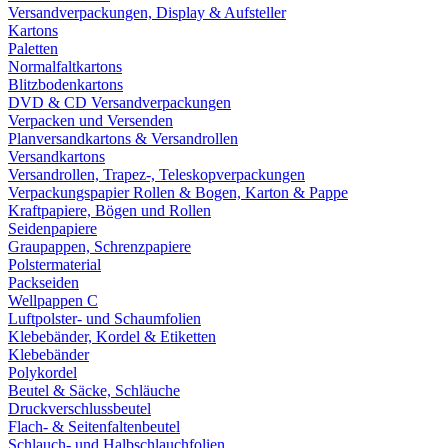
Versandverpackungen, Display & Aufsteller
Kartons
Paletten
Normalfaltkartons
Blitzbodenkartons
DVD & CD Versandverpackungen
Verpacken und Versenden
Planversandkartons & Versandrollen
Versandkartons
Versandrollen, Trapez-, Teleskopverpackungen
Verpackungspapier Rollen & Bogen, Karton & Pappe
Kraftpapiere, Bögen und Rollen
Seidenpapiere
Graupappen, Schrenzpapiere
Polstermaterial
Packseiden
Wellpappen C
Luftpolster- und Schaumfolien
Klebebänder, Kordel & Etiketten
Klebebänder
Polykordel
Beutel & Säcke, Schläuche
Druckverschlussbeutel
Flach- & Seitenfaltenbeutel
Schlauch- und Halbschlauchfolien