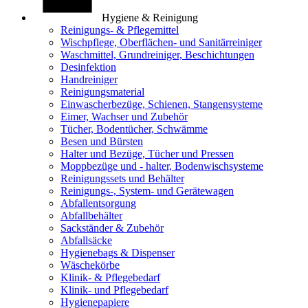
Hygiene & Reinigung
Reinigungs- & Pflegemittel
Wischpflege, Oberflächen- und Sanitärreiniger
Waschmittel, Grundreiniger, Beschichtungen
Desinfektion
Handreiniger
Reinigungsmaterial
Einwascherbezüge, Schienen, Stangensysteme
Eimer, Wachser und Zubehör
Tücher, Bodentücher, Schwämme
Besen und Bürsten
Halter und Bezüge, Tücher und Pressen
Moppbezüge und - halter, Bodenwischsysteme
Reinigungssets und Behälter
Reinigungs-, System- und Gerätewagen
Abfallentsorgung
Abfallbehälter
Sackständer & Zubehör
Abfallsäcke
Hygienebags & Dispenser
Wäschekörbe
Klinik- & Pflegebedarf
Klinik- und Pflegebedarf
Hygienepapiere