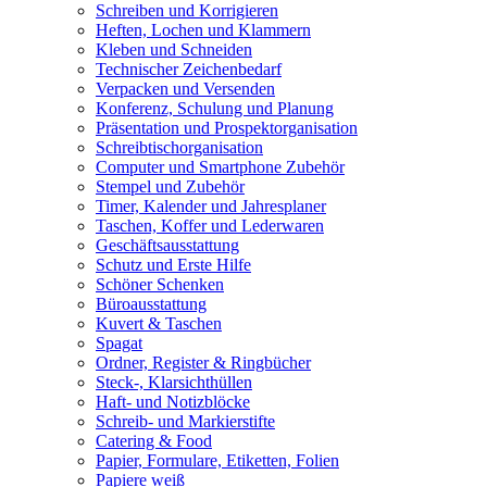
Schreiben und Korrigieren
Heften, Lochen und Klammern
Kleben und Schneiden
Technischer Zeichenbedarf
Verpacken und Versenden
Konferenz, Schulung und Planung
Präsentation und Prospektorganisation
Schreibtischorganisation
Computer und Smartphone Zubehör
Stempel und Zubehör
Timer, Kalender und Jahresplaner
Taschen, Koffer und Lederwaren
Geschäftsausstattung
Schutz und Erste Hilfe
Schöner Schenken
Büroausstattung
Kuvert & Taschen
Spagat
Ordner, Register & Ringbücher
Steck-, Klarsichthüllen
Haft- und Notizblöcke
Schreib- und Markierstifte
Catering & Food
Papier, Formulare, Etiketten, Folien
Papiere weiß