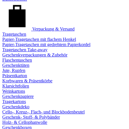
Verpackung & Versand
Tragetaschen
Papier-Tragetaschen mit flachem Henkel
Papier-Tragetaschen mit gedrehtem Papierkordel
Tragetaschen Take-away
Geschenkverpackungen & Zubehör
Flaschentaschen
Geschenktüten
Jute, Rupfen
Präsentkarton
Korbwaren & Präsentkörbe
Klarsichtfolien
Weinkartons
Geschenkpapiere
Tragekartons
Geschenkdeko
Cello-, Kreuz-, Flach- und Blockbodenbeutel
Geschenk- Stoff- & Polybänder
Holz- & Cellophanwolle
Geschenkboxen