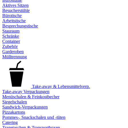
Bürostühle
Aktives Sitzen
Besucherstühle
Bürotische
Arbeitstische
Besprechungstische
Stauraum
Schränke
Container
Zubehör
Garderoben
Mülltrennung
Take-away & Lebensmittelverp.
Take-away Verpackungen
Menüschalen & Feinkostbecher
Siegelschalen
Sandwich-Verpackungen
Pizzakartons
Pommes-, Snackschalen und -tüten
Catering
Tragetaschen & Transportboxen