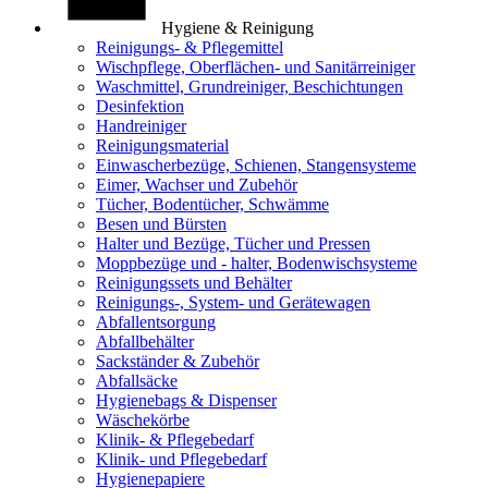
Hygiene & Reinigung
Reinigungs- & Pflegemittel
Wischpflege, Oberflächen- und Sanitärreiniger
Waschmittel, Grundreiniger, Beschichtungen
Desinfektion
Handreiniger
Reinigungsmaterial
Einwascherbezüge, Schienen, Stangensysteme
Eimer, Wachser und Zubehör
Tücher, Bodentücher, Schwämme
Besen und Bürsten
Halter und Bezüge, Tücher und Pressen
Moppbezüge und - halter, Bodenwischsysteme
Reinigungssets und Behälter
Reinigungs-, System- und Gerätewagen
Abfallentsorgung
Abfallbehälter
Sackständer & Zubehör
Abfallsäcke
Hygienebags & Dispenser
Wäschekörbe
Klinik- & Pflegebedarf
Klinik- und Pflegebedarf
Hygienepapiere