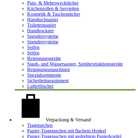
Putz- & Mehrzwecktücher
Küchenrollen & Servietten
Kosmetik & Taschentücher
Handtuchpapier
Toilettenpapier
Handtrockner
Spendersysteme
Spendersysteme
Seifen
Seifen
Reinigungsgeräte
Staub- und Wassersauger, Sprühextraktionsgeräte
Reinigungsmaschinen
Spezialsortimente
Sicherheitsequipment
Lufterfrischer
Verpackung & Versand
Tragetaschen
Papier-Tragetaschen mit flachem Henkel
Papier-Tragetaschen mit gedrehtem Papierkordel