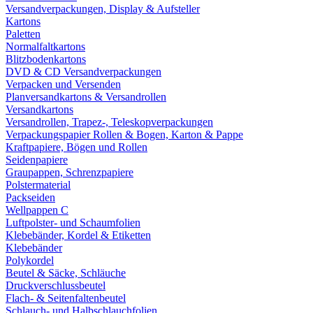
Versandverpackungen, Display & Aufsteller
Kartons
Paletten
Normalfaltkartons
Blitzbodenkartons
DVD & CD Versandverpackungen
Verpacken und Versenden
Planversandkartons & Versandrollen
Versandkartons
Versandrollen, Trapez-, Teleskopverpackungen
Verpackungspapier Rollen & Bogen, Karton & Pappe
Kraftpapiere, Bögen und Rollen
Seidenpapiere
Graupappen, Schrenzpapiere
Polstermaterial
Packseiden
Wellpappen C
Luftpolster- und Schaumfolien
Klebebänder, Kordel & Etiketten
Klebebänder
Polykordel
Beutel & Säcke, Schläuche
Druckverschlussbeutel
Flach- & Seitenfaltenbeutel
Schlauch- und Halbschlauchfolien