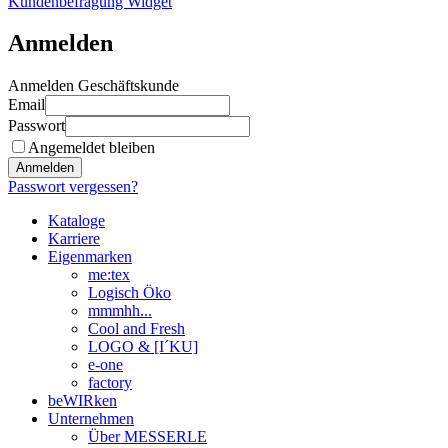
Kundenbefragung Widget
Anmelden
Anmelden Geschäftskunde
Email
Passwort
Angemeldet bleiben
Anmelden
Passwort vergessen?
Kataloge
Karriere
Eigenmarken
me:tex
Logisch Öko
mmmhh...
Cool and Fresh
LOGO & [I´KU]
e-one
factory
beWIRken
Unternehmen
Über MESSERLE