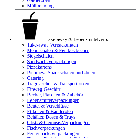
Garderoben
Mülltrennung
Take-away & Lebensmittelverp.
Take-away Verpackungen
Menüschalen & Feinkostbecher
Siegelschalen
Sandwich-Verpackungen
Pizzakartons
Pommes-, Snackschalen und -tüten
Catering
Tragetaschen & Transportboxen
Einweg-Geschirr
Becher, Flaschen & Zubehör
Lebensmittelverpackungen
Beutel & Verschlüsse
Etiketten & Banderolen
Behälter, Dosen & Trays
Obst- & Gemüse-Verpackungen
Fischverpackungen
Feingebäck-Verpackungen