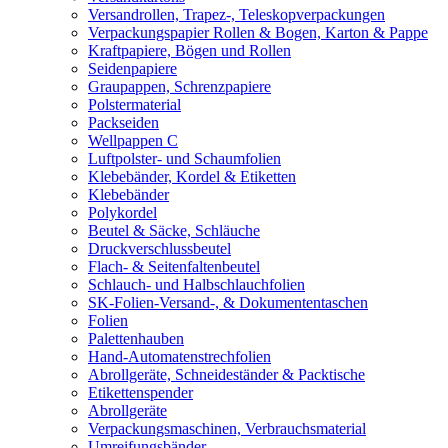
Versandrollen, Trapez-, Teleskopverpackungen
Verpackungspapier Rollen & Bogen, Karton & Pappe
Kraftpapiere, Bögen und Rollen
Seidenpapiere
Graupappen, Schrenzpapiere
Polstermaterial
Packseiden
Wellpappen C
Luftpolster- und Schaumfolien
Klebebänder, Kordel & Etiketten
Klebebänder
Polykordel
Beutel & Säcke, Schläuche
Druckverschlussbeutel
Flach- & Seitenfaltenbeutel
Schlauch- und Halbschlauchfolien
SK-Folien-Versand-, & Dokumententaschen
Folien
Palettenhauben
Hand-Automatenstrechfolien
Abrollgeräte, Schneideständer & Packtische
Etikettenspender
Abrollgeräte
Verpackungsmaschinen, Verbrauchsmaterial
Umreifungsbänder