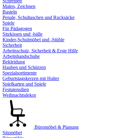
Schreiben
Malen, Zeichnen
Basteln
Penale, Schultaschen und Rucksäcke
Spiele
Für Pädagogen
Sitzkissen und -bälle
Kinder-Schulmöbel und -Stühle
Sicherheit
Arbeitsschutz, Sicherheit & Erste Hilfe
Arbeitshandschuhe
Bekleidung
Hauben und Schürzen
Spezialsortimente
Geburtstagskerzen mit Halter
Spielkarten und Spiele
Festutensilien
Weihnachtsdekor
Büromöbel & Planung
Sitzmöbel