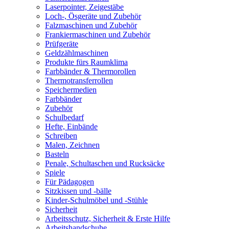
Laserpointer, Zeigestäbe
Loch-, Ösgeräte und Zubehör
Falzmaschinen und Zubehör
Frankiermaschinen und Zubehör
Prüfgeräte
Geldzählmaschinen
Produkte fürs Raumklima
Farbbänder & Thermorollen
Thermotransferrollen
Speichermedien
Farbbänder
Zubehör
Schulbedarf
Hefte, Einbände
Schreiben
Malen, Zeichnen
Basteln
Penale, Schultaschen und Rucksäcke
Spiele
Für Pädagogen
Sitzkissen und -bälle
Kinder-Schulmöbel und -Stühle
Sicherheit
Arbeitsschutz, Sicherheit & Erste Hilfe
Arbeitshandschuhe