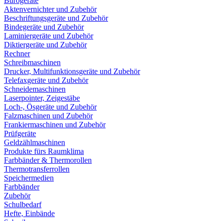
Bürogeräte
Aktenvernichter und Zubehör
Beschriftungsgeräte und Zubehör
Bindegeräte und Zubehör
Laminiergeräte und Zubehör
Diktiergeräte und Zubehör
Rechner
Schreibmaschinen
Drucker, Multifunktionsgeräte und Zubehör
Telefaxgeräte und Zubehör
Schneidemaschinen
Laserpointer, Zeigestäbe
Loch-, Ösgeräte und Zubehör
Falzmaschinen und Zubehör
Frankiermaschinen und Zubehör
Prüfgeräte
Geldzählmaschinen
Produkte fürs Raumklima
Farbbänder & Thermorollen
Thermotransferrollen
Speichermedien
Farbbänder
Zubehör
Schulbedarf
Hefte, Einbände