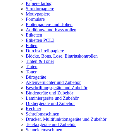
Papiere farbig
Strukturpapiere
Motivpapiere
Formulare
Plotterpapiere und -folien
Additions- und Kassarollen
Etiketten
Etiketten PCL3
Folien
Durchschreibpapiere
Blöcke, Bons, Lose, Eintrittskontrollen
Tinten & Toner
Tinten
Toner
Bürogeräte
Aktenvernichter und Zubehör
Beschriftungsgeräte und Zubehör
Bindegeräte und Zubehör
Laminiergeräte und Zubehör
Diktiergeräte und Zubehör
Rechner
Schreibmaschinen
Drucker, Multifunktionsgeräte und Zubehör
Telefaxgeräte und Zubehör
Schneidemaschinen