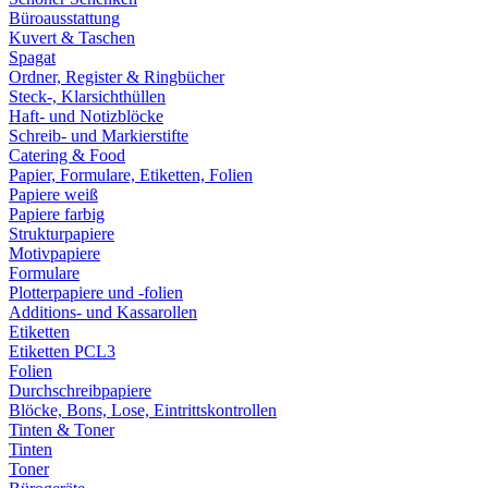
Büroausstattung
Kuvert & Taschen
Spagat
Ordner, Register & Ringbücher
Steck-, Klarsichthüllen
Haft- und Notizblöcke
Schreib- und Markierstifte
Catering & Food
Papier, Formulare, Etiketten, Folien
Papiere weiß
Papiere farbig
Strukturpapiere
Motivpapiere
Formulare
Plotterpapiere und -folien
Additions- und Kassarollen
Etiketten
Etiketten PCL3
Folien
Durchschreibpapiere
Blöcke, Bons, Lose, Eintrittskontrollen
Tinten & Toner
Tinten
Toner