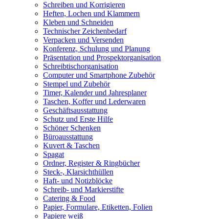
Schreiben und Korrigieren
Heften, Lochen und Klammern
Kleben und Schneiden
Technischer Zeichenbedarf
Verpacken und Versenden
Konferenz, Schulung und Planung
Präsentation und Prospektorganisation
Schreibtischorganisation
Computer und Smartphone Zubehör
Stempel und Zubehör
Timer, Kalender und Jahresplaner
Taschen, Koffer und Lederwaren
Geschäftsausstattung
Schutz und Erste Hilfe
Schöner Schenken
Büroausstattung
Kuvert & Taschen
Spagat
Ordner, Register & Ringbücher
Steck-, Klarsichthüllen
Haft- und Notizblöcke
Schreib- und Markierstifte
Catering & Food
Papier, Formulare, Etiketten, Folien
Papiere weiß