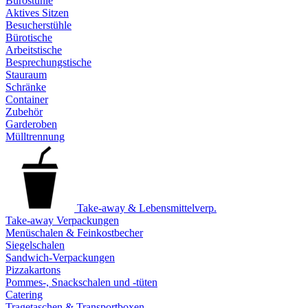
Bürostühle
Aktives Sitzen
Besucherstühle
Bürotische
Arbeitstische
Besprechungstische
Stauraum
Schränke
Container
Zubehör
Garderoben
Mülltrennung
Take-away & Lebensmittelverp.
Take-away Verpackungen
Menüschalen & Feinkostbecher
Siegelschalen
Sandwich-Verpackungen
Pizzakartons
Pommes-, Snackschalen und -tüten
Catering
Tragetaschen & Transportboxen