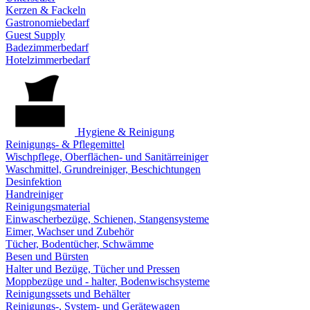
Kerzen & Fackeln
Gastronomiebedarf
Guest Supply
Badezimmerbedarf
Hotelzimmerbedarf
Hygiene & Reinigung
Reinigungs- & Pflegemittel
Wischpflege, Oberflächen- und Sanitärreiniger
Waschmittel, Grundreiniger, Beschichtungen
Desinfektion
Handreiniger
Reinigungsmaterial
Einwascherbezüge, Schienen, Stangensysteme
Eimer, Wachser und Zubehör
Tücher, Bodentücher, Schwämme
Besen und Bürsten
Halter und Bezüge, Tücher und Pressen
Moppbezüge und - halter, Bodenwischsysteme
Reinigungssets und Behälter
Reinigungs-, System- und Gerätewagen