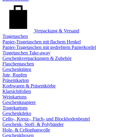
Verpackung & Versand
Tragetaschen
Papier-Tragetaschen mit flachem Henkel
Papier-Tragetaschen mit gedrehtem Papierkordel
Tragetaschen Take-away
Geschenkverpackungen & Zubehör
Flaschentaschen
Geschenktüten
Jute, Rupfen
Präsentkarton
Korbwaren & Präsentkörbe
Klarsichtfolien
Weinkartons
Geschenkpapiere
Tragekartons
Geschenkdeko
Cello-, Kreuz-, Flach- und Blockbodenbeutel
Geschenk- Stoff- & Polybänder
Holz- & Cellophanwolle
Geschenkboxen