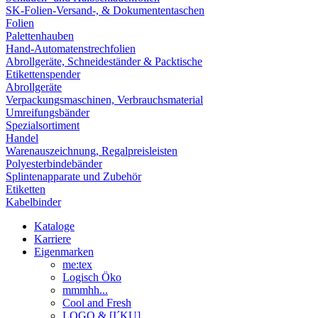
SK-Folien-Versand-, & Dokumententaschen
Folien
Palettenhauben
Hand-Automatenstrechfolien
Abrollgeräte, Schneideständer & Packtische
Etikettenspender
Abrollgeräte
Verpackungsmaschinen, Verbrauchsmaterial
Umreifungsbänder
Spezialsortiment
Handel
Warenauszeichnung, Regalpreisleisten
Polyesterbindebänder
Splintenapparate und Zubehör
Etiketten
Kabelbinder
Kataloge
Karriere
Eigenmarken
me:tex
Logisch Öko
mmmhh...
Cool and Fresh
LOGO & [I´KU]