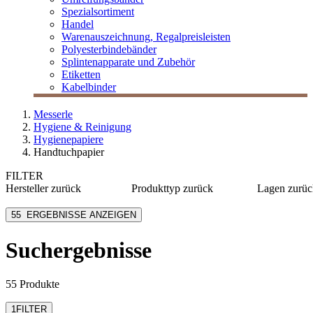
Spezialsortiment
Handel
Warenauszeichnung, Regalpreisleisten
Polyesterbindebänder
Splintenapparate und Zubehör
Etiketten
Kabelbinder
Messerle
Hygiene & Reinigung
Hygienepapiere
Handtuchpapier
FILTER
Hersteller
zurück
Produkttyp
zurück
Lagen
zurüc
[e] one
Handtuchrollen
1-lagig
55
ERGEBNISSE ANZEIGEN
Katrin
Handtuchspender
2-lagig
Lucart Professional
Papierhandtücher
3-lagig
Suchergebnisse
M Line
Putztuchrollen
4-lagig
M Paper
Servietten
mehr anzeigen
55 Produkte
1
FILTER