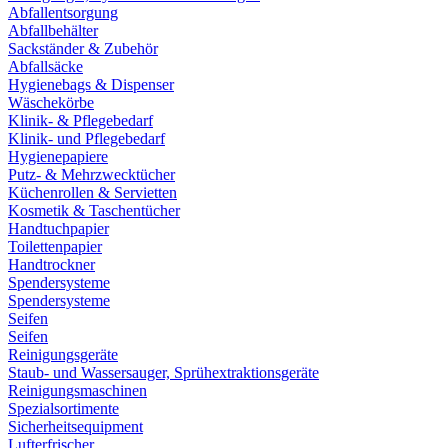
Abfallentsorgung
Abfallbehälter
Sackständer & Zubehör
Abfallsäcke
Hygienebags & Dispenser
Wäschekörbe
Klinik- & Pflegebedarf
Klinik- und Pflegebedarf
Hygienepapiere
Putz- & Mehrzwecktücher
Küchenrollen & Servietten
Kosmetik & Taschentücher
Handtuchpapier
Toilettenpapier
Handtrockner
Spendersysteme
Spendersysteme
Seifen
Seifen
Reinigungsgeräte
Staub- und Wassersauger, Sprühextraktionsgeräte
Reinigungsmaschinen
Spezialsortimente
Sicherheitsequipment
Lufterfrischer