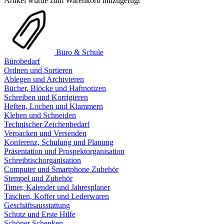
Artikel wurde zum Warenkorb hinzugefügt
Büro & Schule
Bürobedarf
Ordnen und Sortieren
Ablegen und Archivieren
Bücher, Blöcke und Haftnotizen
Schreiben und Korrigieren
Heften, Lochen und Klammern
Kleben und Schneiden
Technischer Zeichenbedarf
Verpacken und Versenden
Konferenz, Schulung und Planung
Präsentation und Prospektorganisation
Schreibtischorganisation
Computer und Smartphone Zubehör
Stempel und Zubehör
Timer, Kalender und Jahresplaner
Taschen, Koffer und Lederwaren
Geschäftsausstattung
Schutz und Erste Hilfe
Schöner Schenken