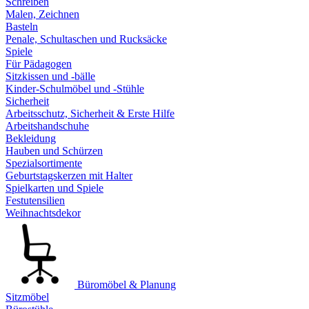
Schreiben
Malen, Zeichnen
Basteln
Penale, Schultaschen und Rucksäcke
Spiele
Für Pädagogen
Sitzkissen und -bälle
Kinder-Schulmöbel und -Stühle
Sicherheit
Arbeitsschutz, Sicherheit & Erste Hilfe
Arbeitshandschuhe
Bekleidung
Hauben und Schürzen
Spezialsortimente
Geburtstagskerzen mit Halter
Spielkarten und Spiele
Festutensilien
Weihnachtsdekor
Büromöbel & Planung
Sitzmöbel