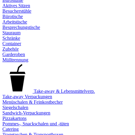
Bürostühle
Aktives Sitzen
Besucherstühle
Bürotische
Arbeitstische
Besprechungstische
Stauraum
Schränke
Container
Zubehör
Garderoben
Mülltrennung
Take-away & Lebensmittelverp.
Take-away Verpackungen
Menüschalen & Feinkostbecher
Siegelschalen
Sandwich-Verpackungen
Pizzakartons
Pommes-, Snackschalen und -tüten
Catering
Tragetaschen & Transportboxen