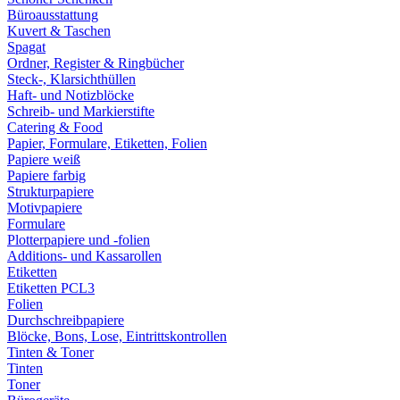
Büroausstattung
Kuvert & Taschen
Spagat
Ordner, Register & Ringbücher
Steck-, Klarsichthüllen
Haft- und Notizblöcke
Schreib- und Markierstifte
Catering & Food
Papier, Formulare, Etiketten, Folien
Papiere weiß
Papiere farbig
Strukturpapiere
Motivpapiere
Formulare
Plotterpapiere und -folien
Additions- und Kassarollen
Etiketten
Etiketten PCL3
Folien
Durchschreibpapiere
Blöcke, Bons, Lose, Eintrittskontrollen
Tinten & Toner
Tinten
Toner