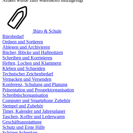
Artikel wurde zum Warenkorb hinzugefügt
Büro & Schule
Bürobedarf
Ordnen und Sortieren
Ablegen und Archivieren
Bücher, Blöcke und Haftnotizen
Schreiben und Korrigieren
Heften, Lochen und Klammern
Kleben und Schneiden
Technischer Zeichenbedarf
Verpacken und Versenden
Konferenz, Schulung und Planung
Präsentation und Prospektorganisation
Schreibtischorganisation
Computer und Smartphone Zubehör
Stempel und Zubehör
Timer, Kalender und Jahresplaner
Taschen, Koffer und Lederwaren
Geschäftsausstattung
Schutz und Erste Hilfe
Schöner Schenken