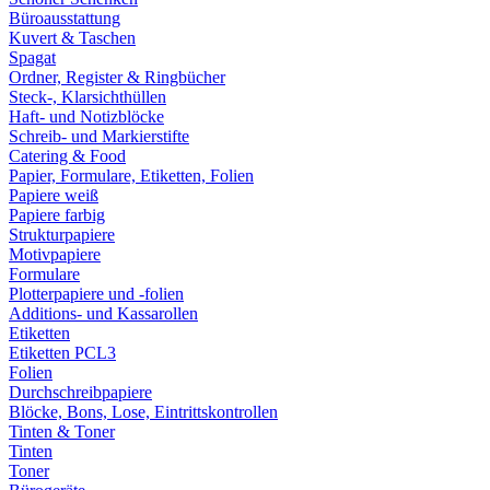
Büroausstattung
Kuvert & Taschen
Spagat
Ordner, Register & Ringbücher
Steck-, Klarsichthüllen
Haft- und Notizblöcke
Schreib- und Markierstifte
Catering & Food
Papier, Formulare, Etiketten, Folien
Papiere weiß
Papiere farbig
Strukturpapiere
Motivpapiere
Formulare
Plotterpapiere und -folien
Additions- und Kassarollen
Etiketten
Etiketten PCL3
Folien
Durchschreibpapiere
Blöcke, Bons, Lose, Eintrittskontrollen
Tinten & Toner
Tinten
Toner