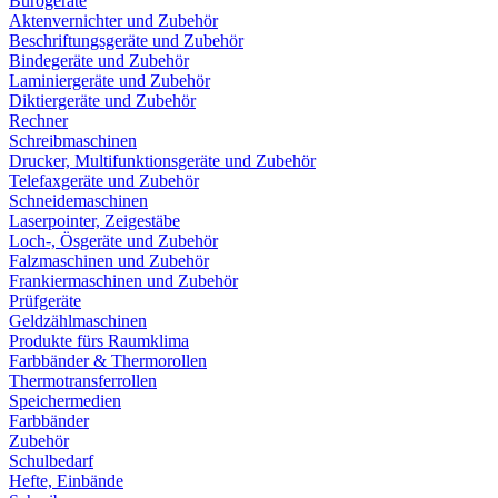
Bürogeräte
Aktenvernichter und Zubehör
Beschriftungsgeräte und Zubehör
Bindegeräte und Zubehör
Laminiergeräte und Zubehör
Diktiergeräte und Zubehör
Rechner
Schreibmaschinen
Drucker, Multifunktionsgeräte und Zubehör
Telefaxgeräte und Zubehör
Schneidemaschinen
Laserpointer, Zeigestäbe
Loch-, Ösgeräte und Zubehör
Falzmaschinen und Zubehör
Frankiermaschinen und Zubehör
Prüfgeräte
Geldzählmaschinen
Produkte fürs Raumklima
Farbbänder & Thermorollen
Thermotransferrollen
Speichermedien
Farbbänder
Zubehör
Schulbedarf
Hefte, Einbände