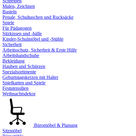
Schreiben
Malen, Zeichnen
Basteln
Penale, Schultaschen und Rucksäcke
Spiele
Für Pädagogen
Sitzkissen und -bälle
Kinder-Schulmöbel und -Stühle
Sicherheit
Arbeitsschutz, Sicherheit & Erste Hilfe
Arbeitshandschuhe
Bekleidung
Hauben und Schürzen
Spezialsortimente
Geburtstagskerzen mit Halter
Spielkarten und Spiele
Festutensilien
Weihnachtsdekor
Büromöbel & Planung
Sitzmöbel