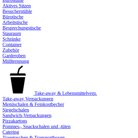
Bürostühle
Aktives Sitzen
Besucherstühle
Bürotische
Arbeitstische
Besprechungstische
Stauraum
Schränke
Container
Zubehör
Garderoben
Mülltrennung
Take-away & Lebensmittelverp.
Take-away Verpackungen
Menüschalen & Feinkostbecher
Siegelschalen
Sandwich-Verpackungen
Pizzakartons
Pommes-, Snackschalen und -tüten
Catering
Tragetaschen & Transportboxen