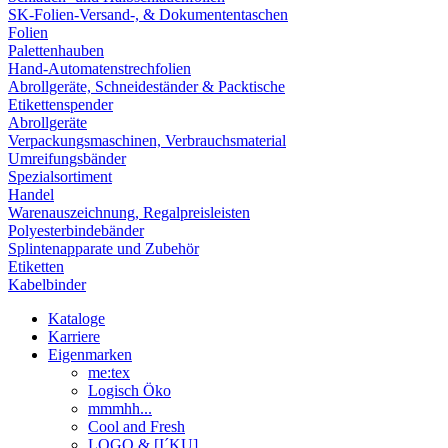
SK-Folien-Versand-, & Dokumententaschen
Folien
Palettenhauben
Hand-Automatenstrechfolien
Abrollgeräte, Schneideständer & Packtische
Etikettenspender
Abrollgeräte
Verpackungsmaschinen, Verbrauchsmaterial
Umreifungsbänder
Spezialsortiment
Handel
Warenauszeichnung, Regalpreisleisten
Polyesterbindebänder
Splintenapparate und Zubehör
Etiketten
Kabelbinder
Kataloge
Karriere
Eigenmarken
me:tex
Logisch Öko
mmmhh...
Cool and Fresh
LOGO & [I´KU]