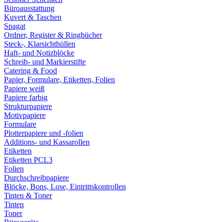
Büroausstattung
Kuvert & Taschen
Spagat
Ordner, Register & Ringbücher
Steck-, Klarsichthüllen
Haft- und Notizblöcke
Schreib- und Markierstifte
Catering & Food
Papier, Formulare, Etiketten, Folien
Papiere weiß
Papiere farbig
Strukturpapiere
Motivpapiere
Formulare
Plotterpapiere und -folien
Additions- und Kassarollen
Etiketten
Etiketten PCL3
Folien
Durchschreibpapiere
Blöcke, Bons, Lose, Eintrittskontrollen
Tinten & Toner
Tinten
Toner