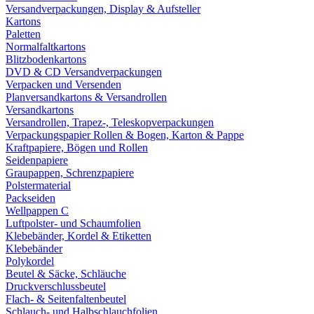
Versandverpackungen, Display & Aufsteller
Kartons
Paletten
Normalfaltkartons
Blitzbodenkartons
DVD & CD Versandverpackungen
Verpacken und Versenden
Planversandkartons & Versandrollen
Versandkartons
Versandrollen, Trapez-, Teleskopverpackungen
Verpackungspapier Rollen & Bogen, Karton & Pappe
Kraftpapiere, Bögen und Rollen
Seidenpapiere
Graupappen, Schrenzpapiere
Polstermaterial
Packseiden
Wellpappen C
Luftpolster- und Schaumfolien
Klebebänder, Kordel & Etiketten
Klebebänder
Polykordel
Beutel & Säcke, Schläuche
Druckverschlussbeutel
Flach- & Seitenfaltenbeutel
Schlauch- und Halbschlauchfolien