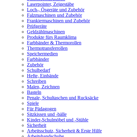
Laserpointer, Zeigestäbe
Loch-, Ösgeräte und Zubehör
Falzmaschinen und Zubehör
Frankiermaschinen und Zubehör
Prüfgeräte
Geldzählmaschinen
Produkte fürs Raumklima
Farbbänder & Thermorollen
Thermotransferrollen
Speichermedien
Farbbänder
Zubehör
Schulbedarf
Hefte, Einbände
Schreiben
Malen, Zeichnen
Basteln
Penale, Schultaschen und Rucksäcke
Spiele
Für Pädagogen
Sitzkissen und -bälle
Kinder-Schulmöbel und -Stühle
Sicherheit
Arbeitsschutz, Sicherheit & Erste Hilfe
Arbeitshandschuhe