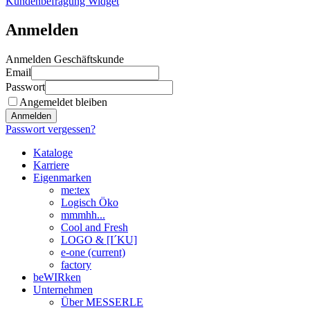
Kundenbefragung Widget
Anmelden
Anmelden Geschäftskunde
Email
Passwort
Angemeldet bleiben
Anmelden
Passwort vergessen?
Kataloge
Karriere
Eigenmarken
me:tex
Logisch Öko
mmmhh...
Cool and Fresh
LOGO & [I´KU]
e-one
(current)
factory
beWIRken
Unternehmen
Über MESSERLE