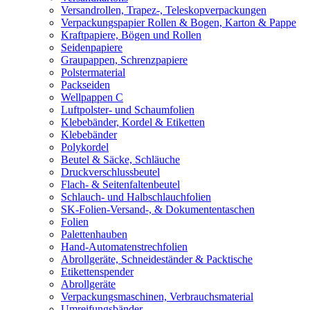
Versandrollen, Trapez-, Teleskopverpackungen
Verpackungspapier Rollen & Bogen, Karton & Pappe
Kraftpapiere, Bögen und Rollen
Seidenpapiere
Graupappen, Schrenzpapiere
Polstermaterial
Packseiden
Wellpappen C
Luftpolster- und Schaumfolien
Klebebänder, Kordel & Etiketten
Klebebänder
Polykordel
Beutel & Säcke, Schläuche
Druckverschlussbeutel
Flach- & Seitenfaltenbeutel
Schlauch- und Halbschlauchfolien
SK-Folien-Versand-, & Dokumententaschen
Folien
Palettenhauben
Hand-Automatenstrechfolien
Abrollgeräte, Schneideständer & Packtische
Etikettenspender
Abrollgeräte
Verpackungsmaschinen, Verbrauchsmaterial
Umreifungsbänder