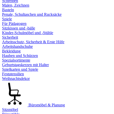
Schreiben
Malen, Zeichnen
Basteln
Penale, Schultaschen und Rucksäcke
Spiele
Für Pädagogen
Sitzkissen und -bälle
Kinder-Schulmöbel und -Stühle
Sicherheit
Arbeitsschutz, Sicherheit & Erste Hilfe
Arbeitshandschuhe
Bekleidung
Hauben und Schürzen
Spezialsortimente
Geburtstagskerzen mit Halter
Spielkarten und Spiele
Festutensilien
Weihnachtsdekor
Büromöbel & Planung
Sitzmöbel