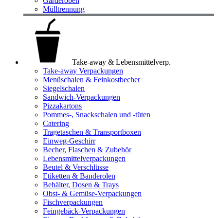
Garderoben
Mülltrennung
Take-away & Lebensmittelverp.
Take-away Verpackungen
Menüschalen & Feinkostbecher
Siegelschalen
Sandwich-Verpackungen
Pizzakartons
Pommes-, Snackschalen und -tüten
Catering
Tragetaschen & Transportboxen
Einweg-Geschirr
Becher, Flaschen & Zubehör
Lebensmittelverpackungen
Beutel & Verschlüsse
Etiketten & Banderolen
Behälter, Dosen & Trays
Obst- & Gemüse-Verpackungen
Fischverpackungen
Feingebäck-Verpackungen