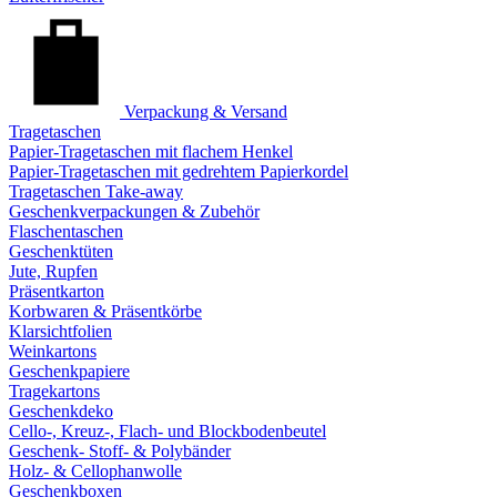
Verpackung & Versand
Tragetaschen
Papier-Tragetaschen mit flachem Henkel
Papier-Tragetaschen mit gedrehtem Papierkordel
Tragetaschen Take-away
Geschenkverpackungen & Zubehör
Flaschentaschen
Geschenktüten
Jute, Rupfen
Präsentkarton
Korbwaren & Präsentkörbe
Klarsichtfolien
Weinkartons
Geschenkpapiere
Tragekartons
Geschenkdeko
Cello-, Kreuz-, Flach- und Blockbodenbeutel
Geschenk- Stoff- & Polybänder
Holz- & Cellophanwolle
Geschenkboxen