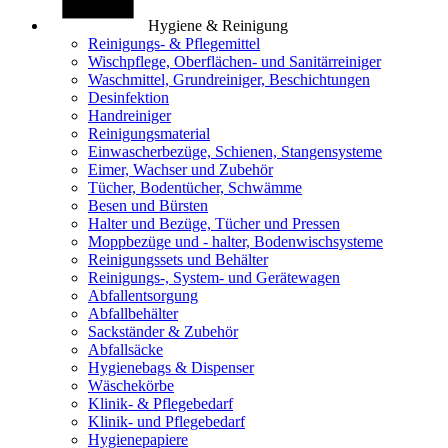
Hygiene & Reinigung
Reinigungs- & Pflegemittel
Wischpflege, Oberflächen- und Sanitärreiniger
Waschmittel, Grundreiniger, Beschichtungen
Desinfektion
Handreiniger
Reinigungsmaterial
Einwascherbezüge, Schienen, Stangensysteme
Eimer, Wachser und Zubehör
Tücher, Bodentücher, Schwämme
Besen und Bürsten
Halter und Bezüge, Tücher und Pressen
Moppbezüge und - halter, Bodenwischsysteme
Reinigungssets und Behälter
Reinigungs-, System- und Gerätewagen
Abfallentsorgung
Abfallbehälter
Sackständer & Zubehör
Abfallsäcke
Hygienebags & Dispenser
Wäschekörbe
Klinik- & Pflegebedarf
Klinik- und Pflegebedarf
Hygienepapiere