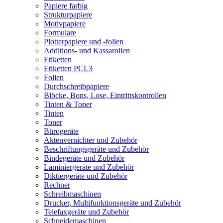
Papiere farbig
Strukturpapiere
Motivpapiere
Formulare
Plotterpapiere und -folien
Additions- und Kassarollen
Etiketten
Etiketten PCL3
Folien
Durchschreibpapiere
Blöcke, Bons, Lose, Eintrittskontrollen
Tinten & Toner
Tinten
Toner
Bürogeräte
Aktenvernichter und Zubehör
Beschriftungsgeräte und Zubehör
Bindegeräte und Zubehör
Laminiergeräte und Zubehör
Diktiergeräte und Zubehör
Rechner
Schreibmaschinen
Drucker, Multifunktionsgeräte und Zubehör
Telefaxgeräte und Zubehör
Schneidemaschinen