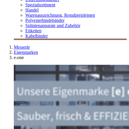
Spezialsortiment
Handel
Warenauszeichnung, Regalpreisleisten
Polyesterbindebänder
Splintenapparate und Zubehör
Etiketten
Kabelbinder
Messerle
Eigenmarken
e-one