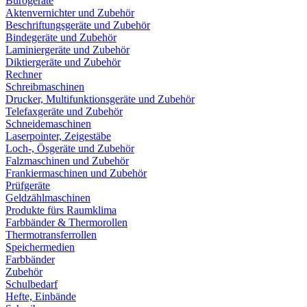
Bürogeräte
Aktenvernichter und Zubehör
Beschriftungsgeräte und Zubehör
Bindegeräte und Zubehör
Laminiergeräte und Zubehör
Diktiergeräte und Zubehör
Rechner
Schreibmaschinen
Drucker, Multifunktionsgeräte und Zubehör
Telefaxgeräte und Zubehör
Schneidemaschinen
Laserpointer, Zeigestäbe
Loch-, Ösgeräte und Zubehör
Falzmaschinen und Zubehör
Frankiermaschinen und Zubehör
Prüfgeräte
Geldzählmaschinen
Produkte fürs Raumklima
Farbbänder & Thermorollen
Thermotransferrollen
Speichermedien
Farbbänder
Zubehör
Schulbedarf
Hefte, Einbände