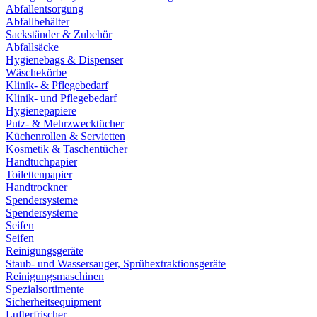
Abfallentsorgung
Abfallbehälter
Sackständer & Zubehör
Abfallsäcke
Hygienebags & Dispenser
Wäschekörbe
Klinik- & Pflegebedarf
Klinik- und Pflegebedarf
Hygienepapiere
Putz- & Mehrzwecktücher
Küchenrollen & Servietten
Kosmetik & Taschentücher
Handtuchpapier
Toilettenpapier
Handtrockner
Spendersysteme
Spendersysteme
Seifen
Seifen
Reinigungsgeräte
Staub- und Wassersauger, Sprühextraktionsgeräte
Reinigungsmaschinen
Spezialsortimente
Sicherheitsequipment
Lufterfrischer