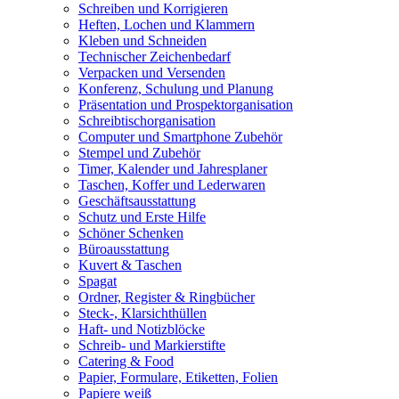
Schreiben und Korrigieren
Heften, Lochen und Klammern
Kleben und Schneiden
Technischer Zeichenbedarf
Verpacken und Versenden
Konferenz, Schulung und Planung
Präsentation und Prospektorganisation
Schreibtischorganisation
Computer und Smartphone Zubehör
Stempel und Zubehör
Timer, Kalender und Jahresplaner
Taschen, Koffer und Lederwaren
Geschäftsausstattung
Schutz und Erste Hilfe
Schöner Schenken
Büroausstattung
Kuvert & Taschen
Spagat
Ordner, Register & Ringbücher
Steck-, Klarsichthüllen
Haft- und Notizblöcke
Schreib- und Markierstifte
Catering & Food
Papier, Formulare, Etiketten, Folien
Papiere weiß