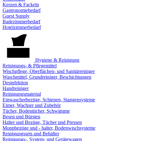
Kerzen & Fackeln
Gastronomiebedarf
Guest Supply
Badezimmerbedarf
Hotelzimmerbedarf
Hygiene & Reinigung
Reinigungs- & Pflegemittel
Wischpflege, Oberflächen- und Sanitärreiniger
Waschmittel, Grundreiniger, Beschichtungen
Desinfektion
Handreiniger
Reinigungsmaterial
Einwascherbezüge, Schienen, Stangensysteme
Eimer, Wachser und Zubehör
Tücher, Bodentücher, Schwämme
Besen und Bürsten
Halter und Bezüge, Tücher und Pressen
Moppbezüge und - halter, Bodenwischsysteme
Reinigungssets und Behälter
Reinigungs-, System- und Gerätewagen