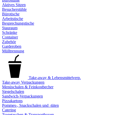
Bürostühle
Aktives Sitzen
Besucherstühle
Bürotische
Arbeitstische
Besprechungstische
Stauraum
Schränke
Container
Zubehör
Garderoben
Mülltrennung
Take-away & Lebensmittelverp.
Take-away Verpackungen
Menüschalen & Feinkostbecher
Siegelschalen
Sandwich-Verpackungen
Pizzakartons
Pommes-, Snackschalen und -tüten
Catering
Tragetaschen & Transportboxen