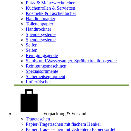
Putz- & Mehrzwecktücher
Küchenrollen & Servietten
Kosmetik & Taschentücher
Handtuchpapier
Toilettenpapier
Handtrockner
Spendersysteme
Spendersysteme
Seifen
Seifen
Reinigungsgeräte
Staub- und Wassersauger, Sprühextraktionsgeräte
Reinigungsmaschinen
Spezialsortimente
Sicherheitsequipment
Lufterfrischer
Verpackung & Versand
Tragetaschen
Papier-Tragetaschen mit flachem Henkel
Papier-Tragetaschen mit gedrehtem Papierkordel