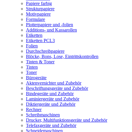
Papiere farbig
Strukturpapiere
Motivpapiere
Formulare
Plotterpapiere und -folien
Additions- und Kassarollen
Etiketten
Etiketten PCL3
Folien
Durchschreibpapiere
Blöcke, Bons, Lose, Eintrittskontrollen
Tinten & Toner
Tinten
Toner
Bürogeräte
Aktenvernichter und Zubehör
Beschriftungsgeräte und Zubehör
Bindegeräte und Zubehör
Laminiergeräte und Zubehör
Diktiergeräte und Zubehör
Rechner
Schreibmaschinen
Drucker, Multifunktionsgeräte und Zubehör
Telefaxgeräte und Zubehör
Schneidemaschinen