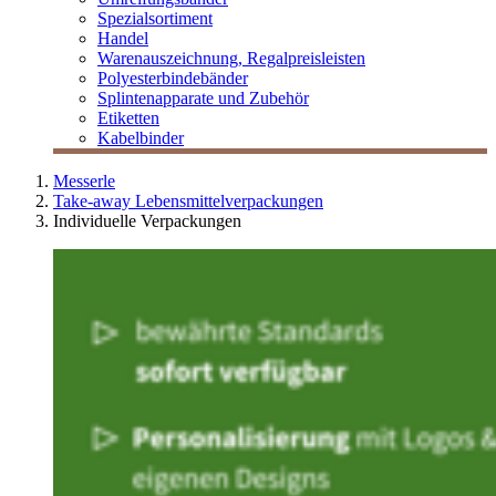
Spezialsortiment
Handel
Warenauszeichnung, Regalpreisleisten
Polyesterbindebänder
Splintenapparate und Zubehör
Etiketten
Kabelbinder
Messerle
Take-away Lebensmittelverpackungen
Individuelle Verpackungen