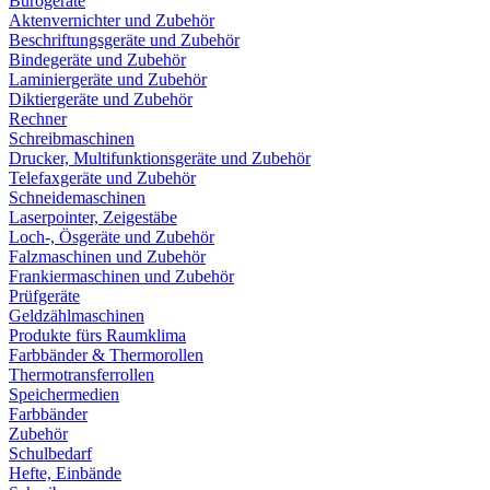
Bürogeräte
Aktenvernichter und Zubehör
Beschriftungsgeräte und Zubehör
Bindegeräte und Zubehör
Laminiergeräte und Zubehör
Diktiergeräte und Zubehör
Rechner
Schreibmaschinen
Drucker, Multifunktionsgeräte und Zubehör
Telefaxgeräte und Zubehör
Schneidemaschinen
Laserpointer, Zeigestäbe
Loch-, Ösgeräte und Zubehör
Falzmaschinen und Zubehör
Frankiermaschinen und Zubehör
Prüfgeräte
Geldzählmaschinen
Produkte fürs Raumklima
Farbbänder & Thermorollen
Thermotransferrollen
Speichermedien
Farbbänder
Zubehör
Schulbedarf
Hefte, Einbände