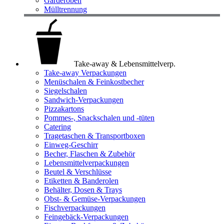
Garderoben
Mülltrennung
Take-away & Lebensmittelverp.
Take-away Verpackungen
Menüschalen & Feinkostbecher
Siegelschalen
Sandwich-Verpackungen
Pizzakartons
Pommes-, Snackschalen und -tüten
Catering
Tragetaschen & Transportboxen
Einweg-Geschirr
Becher, Flaschen & Zubehör
Lebensmittelverpackungen
Beutel & Verschlüsse
Etiketten & Banderolen
Behälter, Dosen & Trays
Obst- & Gemüse-Verpackungen
Fischverpackungen
Feingebäck-Verpackungen