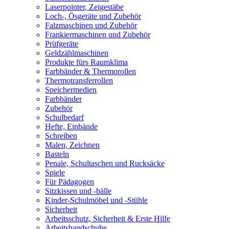
Laserpointer, Zeigestäbe
Loch-, Ösgeräte und Zubehör
Falzmaschinen und Zubehör
Frankiermaschinen und Zubehör
Prüfgeräte
Geldzählmaschinen
Produkte fürs Raumklima
Farbbänder & Thermorollen
Thermotransferrollen
Speichermedien
Farbbänder
Zubehör
Schulbedarf
Hefte, Einbände
Schreiben
Malen, Zeichnen
Basteln
Penale, Schultaschen und Rucksäcke
Spiele
Für Pädagogen
Sitzkissen und -bälle
Kinder-Schulmöbel und -Stühle
Sicherheit
Arbeitsschutz, Sicherheit & Erste Hilfe
Arbeitshandschuhe