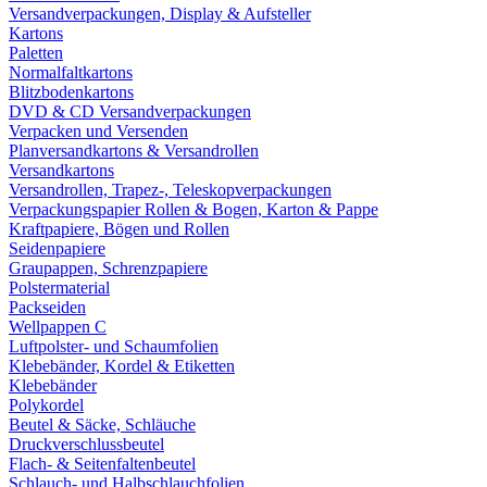
Versandverpackungen, Display & Aufsteller
Kartons
Paletten
Normalfaltkartons
Blitzbodenkartons
DVD & CD Versandverpackungen
Verpacken und Versenden
Planversandkartons & Versandrollen
Versandkartons
Versandrollen, Trapez-, Teleskopverpackungen
Verpackungspapier Rollen & Bogen, Karton & Pappe
Kraftpapiere, Bögen und Rollen
Seidenpapiere
Graupappen, Schrenzpapiere
Polstermaterial
Packseiden
Wellpappen C
Luftpolster- und Schaumfolien
Klebebänder, Kordel & Etiketten
Klebebänder
Polykordel
Beutel & Säcke, Schläuche
Druckverschlussbeutel
Flach- & Seitenfaltenbeutel
Schlauch- und Halbschlauchfolien