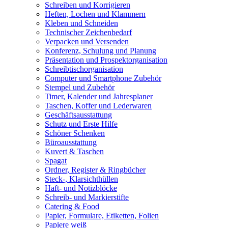
Schreiben und Korrigieren
Heften, Lochen und Klammern
Kleben und Schneiden
Technischer Zeichenbedarf
Verpacken und Versenden
Konferenz, Schulung und Planung
Präsentation und Prospektorganisation
Schreibtischorganisation
Computer und Smartphone Zubehör
Stempel und Zubehör
Timer, Kalender und Jahresplaner
Taschen, Koffer und Lederwaren
Geschäftsausstattung
Schutz und Erste Hilfe
Schöner Schenken
Büroausstattung
Kuvert & Taschen
Spagat
Ordner, Register & Ringbücher
Steck-, Klarsichthüllen
Haft- und Notizblöcke
Schreib- und Markierstifte
Catering & Food
Papier, Formulare, Etiketten, Folien
Papiere weiß