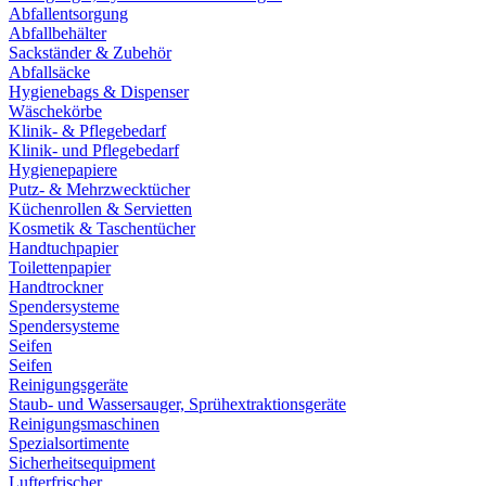
Abfallentsorgung
Abfallbehälter
Sackständer & Zubehör
Abfallsäcke
Hygienebags & Dispenser
Wäschekörbe
Klinik- & Pflegebedarf
Klinik- und Pflegebedarf
Hygienepapiere
Putz- & Mehrzwecktücher
Küchenrollen & Servietten
Kosmetik & Taschentücher
Handtuchpapier
Toilettenpapier
Handtrockner
Spendersysteme
Spendersysteme
Seifen
Seifen
Reinigungsgeräte
Staub- und Wassersauger, Sprühextraktionsgeräte
Reinigungsmaschinen
Spezialsortimente
Sicherheitsequipment
Lufterfrischer