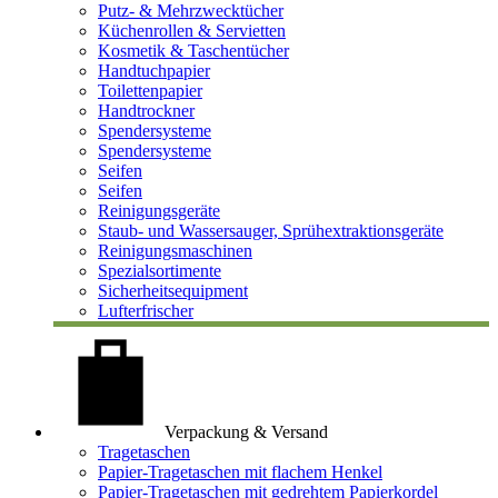
Putz- & Mehrzwecktücher
Küchenrollen & Servietten
Kosmetik & Taschentücher
Handtuchpapier
Toilettenpapier
Handtrockner
Spendersysteme
Spendersysteme
Seifen
Seifen
Reinigungsgeräte
Staub- und Wassersauger, Sprühextraktionsgeräte
Reinigungsmaschinen
Spezialsortimente
Sicherheitsequipment
Lufterfrischer
Verpackung & Versand
Tragetaschen
Papier-Tragetaschen mit flachem Henkel
Papier-Tragetaschen mit gedrehtem Papierkordel