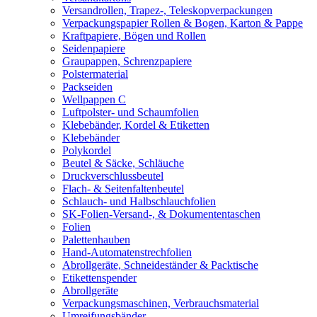
Versandrollen, Trapez-, Teleskopverpackungen
Verpackungspapier Rollen & Bogen, Karton & Pappe
Kraftpapiere, Bögen und Rollen
Seidenpapiere
Graupappen, Schrenzpapiere
Polstermaterial
Packseiden
Wellpappen C
Luftpolster- und Schaumfolien
Klebebänder, Kordel & Etiketten
Klebebänder
Polykordel
Beutel & Säcke, Schläuche
Druckverschlussbeutel
Flach- & Seitenfaltenbeutel
Schlauch- und Halbschlauchfolien
SK-Folien-Versand-, & Dokumententaschen
Folien
Palettenhauben
Hand-Automatenstrechfolien
Abrollgeräte, Schneideständer & Packtische
Etikettenspender
Abrollgeräte
Verpackungsmaschinen, Verbrauchsmaterial
Umreifungsbänder