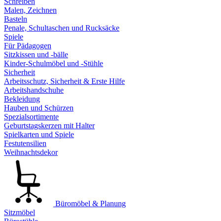
Schreiben
Malen, Zeichnen
Basteln
Penale, Schultaschen und Rucksäcke
Spiele
Für Pädagogen
Sitzkissen und -bälle
Kinder-Schulmöbel und -Stühle
Sicherheit
Arbeitsschutz, Sicherheit & Erste Hilfe
Arbeitshandschuhe
Bekleidung
Hauben und Schürzen
Spezialsortimente
Geburtstagskerzen mit Halter
Spielkarten und Spiele
Festutensilien
Weihnachtsdekor
Büromöbel & Planung
Sitzmöbel