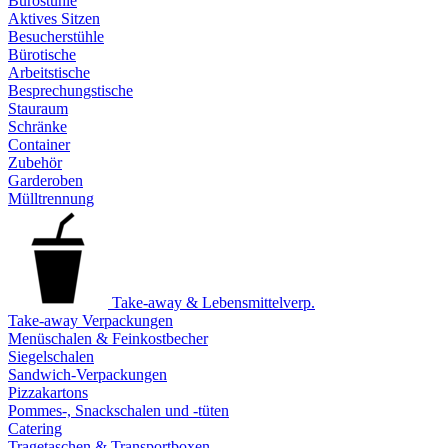
Bürostühle
Aktives Sitzen
Besucherstühle
Bürotische
Arbeitstische
Besprechungstische
Stauraum
Schränke
Container
Zubehör
Garderoben
Mülltrennung
Take-away & Lebensmittelverp.
Take-away Verpackungen
Menüschalen & Feinkostbecher
Siegelschalen
Sandwich-Verpackungen
Pizzakartons
Pommes-, Snackschalen und -tüten
Catering
Tragetaschen & Transportboxen