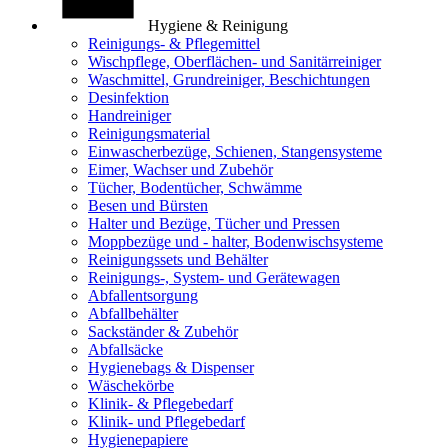
Hygiene & Reinigung
Reinigungs- & Pflegemittel
Wischpflege, Oberflächen- und Sanitärreiniger
Waschmittel, Grundreiniger, Beschichtungen
Desinfektion
Handreiniger
Reinigungsmaterial
Einwascherbezüge, Schienen, Stangensysteme
Eimer, Wachser und Zubehör
Tücher, Bodentücher, Schwämme
Besen und Bürsten
Halter und Bezüge, Tücher und Pressen
Moppbezüge und - halter, Bodenwischsysteme
Reinigungssets und Behälter
Reinigungs-, System- und Gerätewagen
Abfallentsorgung
Abfallbehälter
Sackständer & Zubehör
Abfallsäcke
Hygienebags & Dispenser
Wäschekörbe
Klinik- & Pflegebedarf
Klinik- und Pflegebedarf
Hygienepapiere