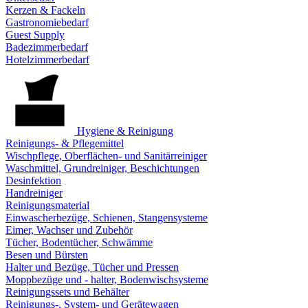
Kerzen & Fackeln
Gastronomiebedarf
Guest Supply
Badezimmerbedarf
Hotelzimmerbedarf
Hygiene & Reinigung
Reinigungs- & Pflegemittel
Wischpflege, Oberflächen- und Sanitärreiniger
Waschmittel, Grundreiniger, Beschichtungen
Desinfektion
Handreiniger
Reinigungsmaterial
Einwascherbezüge, Schienen, Stangensysteme
Eimer, Wachser und Zubehör
Tücher, Bodentücher, Schwämme
Besen und Bürsten
Halter und Bezüge, Tücher und Pressen
Moppbezüge und - halter, Bodenwischsysteme
Reinigungssets und Behälter
Reinigungs-, System- und Gerätewagen