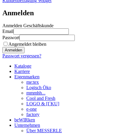
Kundenbefragung Widget
Anmelden
Anmelden Geschäftskunde
Email
Passwort
Angemeldet bleiben
Anmelden
Passwort vergessen?
Kataloge
Karriere
Eigenmarken
me:tex
Logisch Öko
mmmhh...
Cool and Fresh
LOGO & [I´KU]
e-one
factory
beWIRken
Unternehmen
Über MESSERLE