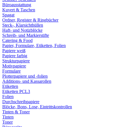
Büroausstattung
Kuvert & Taschen
Spagat
Ordner, Register & Ringbücher
Steck-, Klarsichthüllen
Haft- und Notizblöcke
Schreib- und Markierstifte
Catering & Food
Papier, Formulare, Etiketten, Folien
Papiere weiß
Papiere farbig
Strukturpapiere
Motivpapiere
Formulare
Plotterpapiere und -folien
Additions- und Kassarollen
Etiketten
Etiketten PCL3
Folien
Durchschreibpapiere
Blöcke, Bons, Lose, Eintrittskontrollen
Tinten & Toner
Tinten
Toner