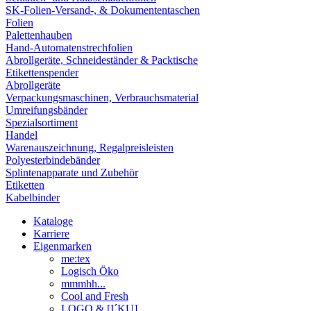
SK-Folien-Versand-, & Dokumententaschen
Folien
Palettenhauben
Hand-Automatenstrechfolien
Abrollgeräte, Schneideständer & Packtische
Etikettenspender
Abrollgeräte
Verpackungsmaschinen, Verbrauchsmaterial
Umreifungsbänder
Spezialsortiment
Handel
Warenauszeichnung, Regalpreisleisten
Polyesterbindebänder
Splintenapparate und Zubehör
Etiketten
Kabelbinder
Kataloge
Karriere
Eigenmarken
me:tex
Logisch Öko
mmmhh...
Cool and Fresh
LOGO & [I´KU]