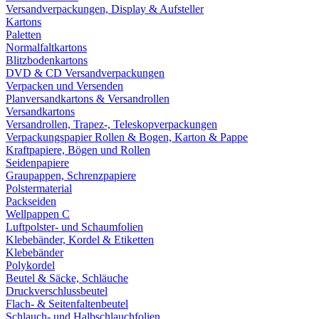
Versandverpackungen, Display & Aufsteller
Kartons
Paletten
Normalfaltkartons
Blitzbodenkartons
DVD & CD Versandverpackungen
Verpacken und Versenden
Planversandkartons & Versandrollen
Versandkartons
Versandrollen, Trapez-, Teleskopverpackungen
Verpackungspapier Rollen & Bogen, Karton & Pappe
Kraftpapiere, Bögen und Rollen
Seidenpapiere
Graupappen, Schrenzpapiere
Polstermaterial
Packseiden
Wellpappen C
Luftpolster- und Schaumfolien
Klebebänder, Kordel & Etiketten
Klebebänder
Polykordel
Beutel & Säcke, Schläuche
Druckverschlussbeutel
Flach- & Seitenfaltenbeutel
Schlauch- und Halbschlauchfolien