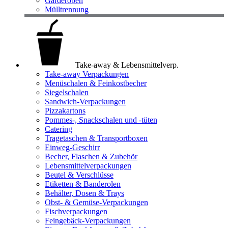
Garderoben
Mülltrennung
Take-away & Lebensmittelverp.
Take-away Verpackungen
Menüschalen & Feinkostbecher
Siegelschalen
Sandwich-Verpackungen
Pizzakartons
Pommes-, Snackschalen und -tüten
Catering
Tragetaschen & Transportboxen
Einweg-Geschirr
Becher, Flaschen & Zubehör
Lebensmittelverpackungen
Beutel & Verschlüsse
Etiketten & Banderolen
Behälter, Dosen & Trays
Obst- & Gemüse-Verpackungen
Fischverpackungen
Feingebäck-Verpackungen