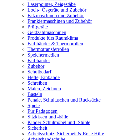
Laserpointer, Zeigestäbe
Loch-, Ösgeräte und Zubehör
Falzmaschinen und Zubehör
Frankiermaschinen und Zubehör
Prüfgeräte
Geldzählmaschinen
Produkte fürs Raumklima
Farbbänder & Thermorollen
Thermotransferrollen
Speichermedien
Farbbänder
Zubehör
Schulbedarf
Hefte, Einbände
Schreiben
Malen, Zeichnen
Basteln
Penale, Schultaschen und Rucksäcke
Spiele
Für Pädagogen
Sitzkissen und -bälle
Kinder-Schulmöbel und -Stühle
Sicherheit
Arbeitsschutz, Sicherheit & Erste Hilfe
Arbeitshandschuhe