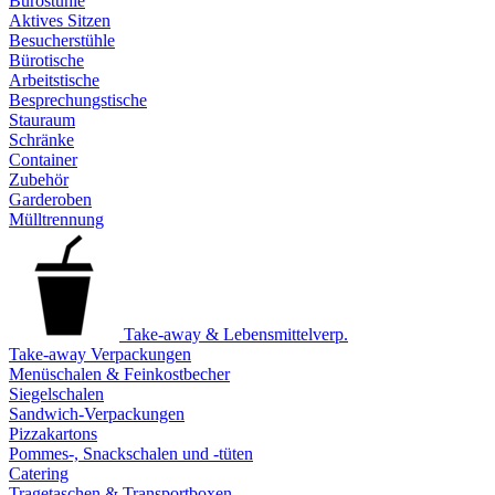
Bürostühle
Aktives Sitzen
Besucherstühle
Bürotische
Arbeitstische
Besprechungstische
Stauraum
Schränke
Container
Zubehör
Garderoben
Mülltrennung
Take-away & Lebensmittelverp.
Take-away Verpackungen
Menüschalen & Feinkostbecher
Siegelschalen
Sandwich-Verpackungen
Pizzakartons
Pommes-, Snackschalen und -tüten
Catering
Tragetaschen & Transportboxen