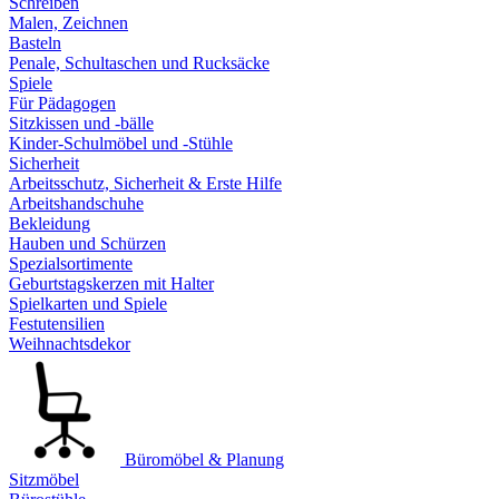
Schreiben
Malen, Zeichnen
Basteln
Penale, Schultaschen und Rucksäcke
Spiele
Für Pädagogen
Sitzkissen und -bälle
Kinder-Schulmöbel und -Stühle
Sicherheit
Arbeitsschutz, Sicherheit & Erste Hilfe
Arbeitshandschuhe
Bekleidung
Hauben und Schürzen
Spezialsortimente
Geburtstagskerzen mit Halter
Spielkarten und Spiele
Festutensilien
Weihnachtsdekor
Büromöbel & Planung
Sitzmöbel