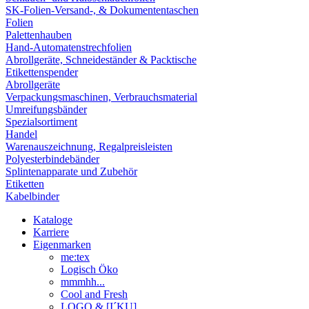
SK-Folien-Versand-, & Dokumententaschen
Folien
Palettenhauben
Hand-Automatenstrechfolien
Abrollgeräte, Schneideständer & Packtische
Etikettenspender
Abrollgeräte
Verpackungsmaschinen, Verbrauchsmaterial
Umreifungsbänder
Spezialsortiment
Handel
Warenauszeichnung, Regalpreisleisten
Polyesterbindebänder
Splintenapparate und Zubehör
Etiketten
Kabelbinder
Kataloge
Karriere
Eigenmarken
me:tex
Logisch Öko
mmmhh...
Cool and Fresh
LOGO & [I´KU]