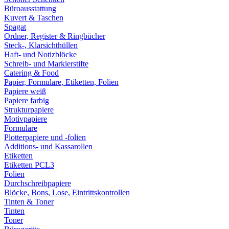
Büroausstattung
Kuvert & Taschen
Spagat
Ordner, Register & Ringbücher
Steck-, Klarsichthüllen
Haft- und Notizblöcke
Schreib- und Markierstifte
Catering & Food
Papier, Formulare, Etiketten, Folien
Papiere weiß
Papiere farbig
Strukturpapiere
Motivpapiere
Formulare
Plotterpapiere und -folien
Additions- und Kassarollen
Etiketten
Etiketten PCL3
Folien
Durchschreibpapiere
Blöcke, Bons, Lose, Eintrittskontrollen
Tinten & Toner
Tinten
Toner