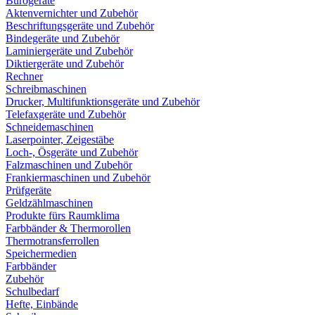
Bürogeräte
Aktenvernichter und Zubehör
Beschriftungsgeräte und Zubehör
Bindegeräte und Zubehör
Laminiergeräte und Zubehör
Diktiergeräte und Zubehör
Rechner
Schreibmaschinen
Drucker, Multifunktionsgeräte und Zubehör
Telefaxgeräte und Zubehör
Schneidemaschinen
Laserpointer, Zeigestäbe
Loch-, Ösgeräte und Zubehör
Falzmaschinen und Zubehör
Frankiermaschinen und Zubehör
Prüfgeräte
Geldzählmaschinen
Produkte fürs Raumklima
Farbbänder & Thermorollen
Thermotransferrollen
Speichermedien
Farbbänder
Zubehör
Schulbedarf
Hefte, Einbände