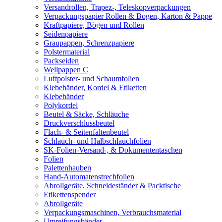
Versandrollen, Trapez-, Teleskopverpackungen
Verpackungspapier Rollen & Bogen, Karton & Pappe
Kraftpapiere, Bögen und Rollen
Seidenpapiere
Graupappen, Schrenzpapiere
Polstermaterial
Packseiden
Wellpappen C
Luftpolster- und Schaumfolien
Klebebänder, Kordel & Etiketten
Klebebänder
Polykordel
Beutel & Säcke, Schläuche
Druckverschlussbeutel
Flach- & Seitenfaltenbeutel
Schlauch- und Halbschlauchfolien
SK-Folien-Versand-, & Dokumententaschen
Folien
Palettenhauben
Hand-Automatenstrechfolien
Abrollgeräte, Schneideständer & Packtische
Etikettenspender
Abrollgeräte
Verpackungsmaschinen, Verbrauchsmaterial
Umreifungsbänder