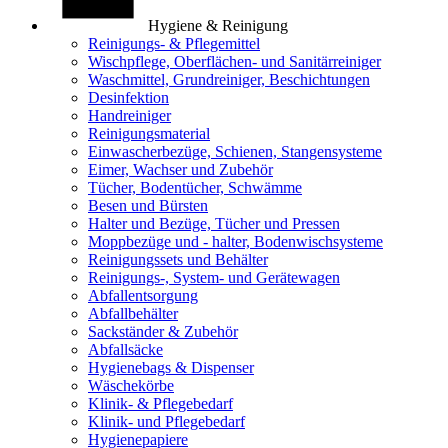
Hygiene & Reinigung
Reinigungs- & Pflegemittel
Wischpflege, Oberflächen- und Sanitärreiniger
Waschmittel, Grundreiniger, Beschichtungen
Desinfektion
Handreiniger
Reinigungsmaterial
Einwascherbezüge, Schienen, Stangensysteme
Eimer, Wachser und Zubehör
Tücher, Bodentücher, Schwämme
Besen und Bürsten
Halter und Bezüge, Tücher und Pressen
Moppbezüge und - halter, Bodenwischsysteme
Reinigungssets und Behälter
Reinigungs-, System- und Gerätewagen
Abfallentsorgung
Abfallbehälter
Sackständer & Zubehör
Abfallsäcke
Hygienebags & Dispenser
Wäschekörbe
Klinik- & Pflegebedarf
Klinik- und Pflegebedarf
Hygienepapiere