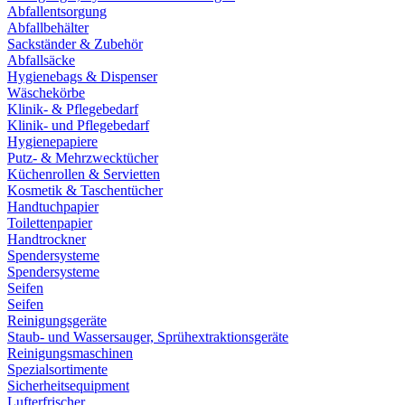
Abfallentsorgung
Abfallbehälter
Sackständer & Zubehör
Abfallsäcke
Hygienebags & Dispenser
Wäschekörbe
Klinik- & Pflegebedarf
Klinik- und Pflegebedarf
Hygienepapiere
Putz- & Mehrzwecktücher
Küchenrollen & Servietten
Kosmetik & Taschentücher
Handtuchpapier
Toilettenpapier
Handtrockner
Spendersysteme
Spendersysteme
Seifen
Seifen
Reinigungsgeräte
Staub- und Wassersauger, Sprühextraktionsgeräte
Reinigungsmaschinen
Spezialsortimente
Sicherheitsequipment
Lufterfrischer