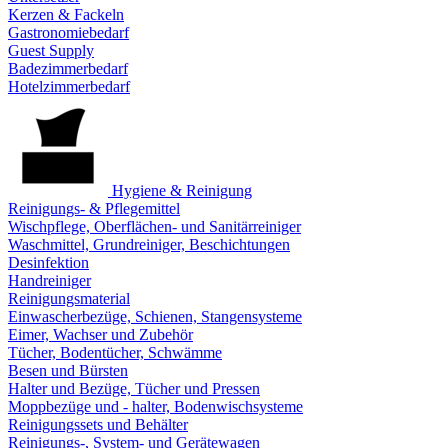
Kerzen & Fackeln
Gastronomiebedarf
Guest Supply
Badezimmerbedarf
Hotelzimmerbedarf
Hygiene & Reinigung
Reinigungs- & Pflegemittel
Wischpflege, Oberflächen- und Sanitärreiniger
Waschmittel, Grundreiniger, Beschichtungen
Desinfektion
Handreiniger
Reinigungsmaterial
Einwascherbezüge, Schienen, Stangensysteme
Eimer, Wachser und Zubehör
Tücher, Bodentücher, Schwämme
Besen und Bürsten
Halter und Bezüge, Tücher und Pressen
Moppbezüge und - halter, Bodenwischsysteme
Reinigungssets und Behälter
Reinigungs-, System- und Gerätewagen