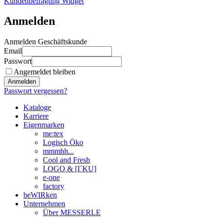
Kundenbefragung Widget
Anmelden
Anmelden Geschäftskunde
Email
Passwort
Angemeldet bleiben
Anmelden
Passwort vergessen?
Kataloge
Karriere
Eigenmarken
me:tex
Logisch Öko
mmmhh...
Cool and Fresh
LOGO & [I´KU]
e-one
factory
beWIRken
Unternehmen
Über MESSERLE