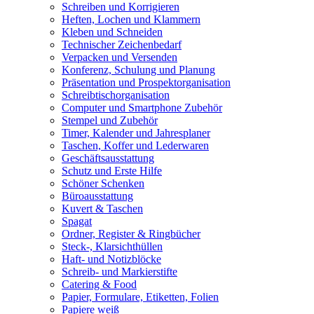
Schreiben und Korrigieren
Heften, Lochen und Klammern
Kleben und Schneiden
Technischer Zeichenbedarf
Verpacken und Versenden
Konferenz, Schulung und Planung
Präsentation und Prospektorganisation
Schreibtischorganisation
Computer und Smartphone Zubehör
Stempel und Zubehör
Timer, Kalender und Jahresplaner
Taschen, Koffer und Lederwaren
Geschäftsausstattung
Schutz und Erste Hilfe
Schöner Schenken
Büroausstattung
Kuvert & Taschen
Spagat
Ordner, Register & Ringbücher
Steck-, Klarsichthüllen
Haft- und Notizblöcke
Schreib- und Markierstifte
Catering & Food
Papier, Formulare, Etiketten, Folien
Papiere weiß