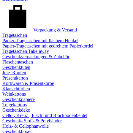
Verpackung & Versand
Tragetaschen
Papier-Tragetaschen mit flachem Henkel
Papier-Tragetaschen mit gedrehtem Papierkordel
Tragetaschen Take-away
Geschenkverpackungen & Zubehör
Flaschentaschen
Geschenktüten
Jute, Rupfen
Präsentkarton
Korbwaren & Präsentkörbe
Klarsichtfolien
Weinkartons
Geschenkpapiere
Tragekartons
Geschenkdeko
Cello-, Kreuz-, Flach- und Blockbodenbeutel
Geschenk- Stoff- & Polybänder
Holz- & Cellophanwolle
Geschenkboxen