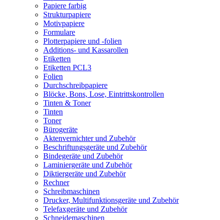
Papiere farbig
Strukturpapiere
Motivpapiere
Formulare
Plotterpapiere und -folien
Additions- und Kassarollen
Etiketten
Etiketten PCL3
Folien
Durchschreibpapiere
Blöcke, Bons, Lose, Eintrittskontrollen
Tinten & Toner
Tinten
Toner
Bürogeräte
Aktenvernichter und Zubehör
Beschriftungsgeräte und Zubehör
Bindegeräte und Zubehör
Laminiergeräte und Zubehör
Diktiergeräte und Zubehör
Rechner
Schreibmaschinen
Drucker, Multifunktionsgeräte und Zubehör
Telefaxgeräte und Zubehör
Schneidemaschinen