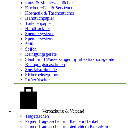
Putz- & Mehrzwecktücher
Küchenrollen & Servietten
Kosmetik & Taschentücher
Handtuchpapier
Toilettenpapier
Handtrockner
Spendersysteme
Spendersysteme
Seifen
Seifen
Reinigungsgeräte
Staub- und Wassersauger, Sprühextraktionsgeräte
Reinigungsmaschinen
Spezialsortimente
Sicherheitsequipment
Lufterfrischer
Verpackung & Versand
Tragetaschen
Papier-Tragetaschen mit flachem Henkel
Papier-Tragetaschen mit gedrehtem Papierkordel