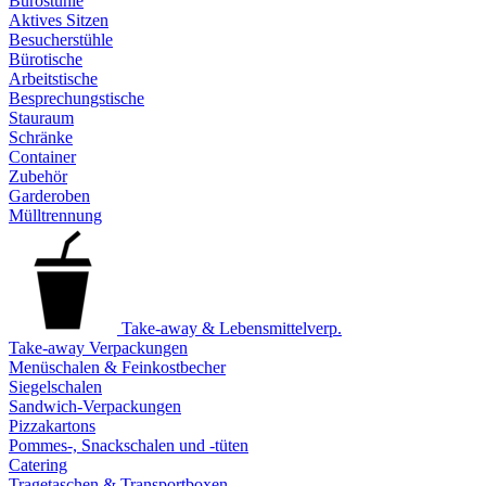
Bürostühle
Aktives Sitzen
Besucherstühle
Bürotische
Arbeitstische
Besprechungstische
Stauraum
Schränke
Container
Zubehör
Garderoben
Mülltrennung
Take-away & Lebensmittelverp.
Take-away Verpackungen
Menüschalen & Feinkostbecher
Siegelschalen
Sandwich-Verpackungen
Pizzakartons
Pommes-, Snackschalen und -tüten
Catering
Tragetaschen & Transportboxen