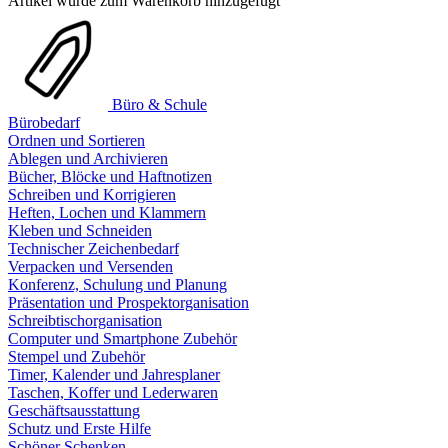
Artikel wurde zum Warenkorb hinzugefügt
Büro & Schule
Bürobedarf
Ordnen und Sortieren
Ablegen und Archivieren
Bücher, Blöcke und Haftnotizen
Schreiben und Korrigieren
Heften, Lochen und Klammern
Kleben und Schneiden
Technischer Zeichenbedarf
Verpacken und Versenden
Konferenz, Schulung und Planung
Präsentation und Prospektorganisation
Schreibtischorganisation
Computer und Smartphone Zubehör
Stempel und Zubehör
Timer, Kalender und Jahresplaner
Taschen, Koffer und Lederwaren
Geschäftsausstattung
Schutz und Erste Hilfe
Schöner Schenken