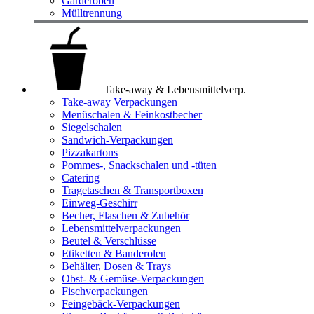
Garderoben
Mülltrennung
Take-away & Lebensmittelverp.
Take-away Verpackungen
Menüschalen & Feinkostbecher
Siegelschalen
Sandwich-Verpackungen
Pizzakartons
Pommes-, Snackschalen und -tüten
Catering
Tragetaschen & Transportboxen
Einweg-Geschirr
Becher, Flaschen & Zubehör
Lebensmittelverpackungen
Beutel & Verschlüsse
Etiketten & Banderolen
Behälter, Dosen & Trays
Obst- & Gemüse-Verpackungen
Fischverpackungen
Feingebäck-Verpackungen