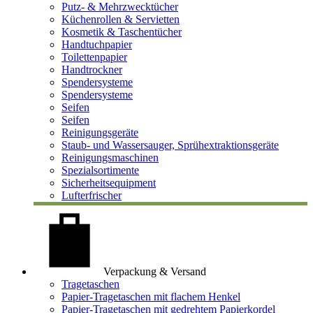
Putz- & Mehrzwecktücher
Küchenrollen & Servietten
Kosmetik & Taschentücher
Handtuchpapier
Toilettenpapier
Handtrockner
Spendersysteme
Spendersysteme
Seifen
Seifen
Reinigungsgeräte
Staub- und Wassersauger, Sprühextraktionsgeräte
Reinigungsmaschinen
Spezialsortimente
Sicherheitsequipment
Lufterfrischer
Verpackung & Versand
Tragetaschen
Papier-Tragetaschen mit flachem Henkel
Papier-Tragetaschen mit gedrehtem Papierkordel