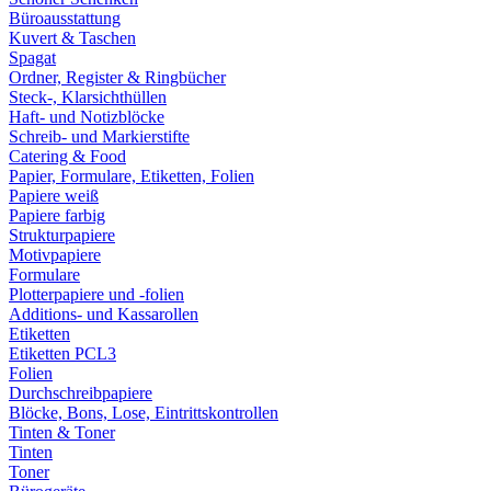
Büroausstattung
Kuvert & Taschen
Spagat
Ordner, Register & Ringbücher
Steck-, Klarsichthüllen
Haft- und Notizblöcke
Schreib- und Markierstifte
Catering & Food
Papier, Formulare, Etiketten, Folien
Papiere weiß
Papiere farbig
Strukturpapiere
Motivpapiere
Formulare
Plotterpapiere und -folien
Additions- und Kassarollen
Etiketten
Etiketten PCL3
Folien
Durchschreibpapiere
Blöcke, Bons, Lose, Eintrittskontrollen
Tinten & Toner
Tinten
Toner