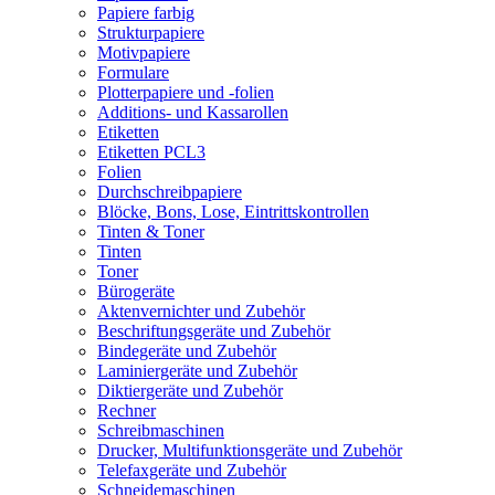
Papiere farbig
Strukturpapiere
Motivpapiere
Formulare
Plotterpapiere und -folien
Additions- und Kassarollen
Etiketten
Etiketten PCL3
Folien
Durchschreibpapiere
Blöcke, Bons, Lose, Eintrittskontrollen
Tinten & Toner
Tinten
Toner
Bürogeräte
Aktenvernichter und Zubehör
Beschriftungsgeräte und Zubehör
Bindegeräte und Zubehör
Laminiergeräte und Zubehör
Diktiergeräte und Zubehör
Rechner
Schreibmaschinen
Drucker, Multifunktionsgeräte und Zubehör
Telefaxgeräte und Zubehör
Schneidemaschinen