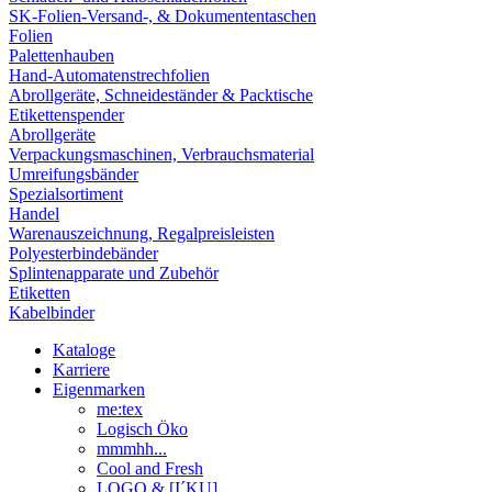
SK-Folien-Versand-, & Dokumententaschen
Folien
Palettenhauben
Hand-Automatenstrechfolien
Abrollgeräte, Schneideständer & Packtische
Etikettenspender
Abrollgeräte
Verpackungsmaschinen, Verbrauchsmaterial
Umreifungsbänder
Spezialsortiment
Handel
Warenauszeichnung, Regalpreisleisten
Polyesterbindebänder
Splintenapparate und Zubehör
Etiketten
Kabelbinder
Kataloge
Karriere
Eigenmarken
me:tex
Logisch Öko
mmmhh...
Cool and Fresh
LOGO & [I´KU]