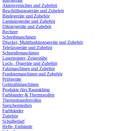
Bürogeräte
Aktenvernichter und Zubehör
Beschriftungsgeräte und Zubehör
Bindegeräte und Zubehör
Laminiergeräte und Zubehör
Diktiergeräte und Zubehör
Rechner
Schreibmaschinen
Drucker, Multifunktionsgeräte und Zubehör
Telefaxgeräte und Zubehör
Schneidemaschinen
Laserpointer, Zeigestäbe
Loch-, Ösgeräte und Zubehör
Falzmaschinen und Zubehör
Frankiermaschinen und Zubehör
Prüfgeräte
Geldzählmaschinen
Produkte fürs Raumklima
Farbbänder & Thermorollen
Thermotransferrollen
Speichermedien
Farbbänder
Zubehör
Schulbedarf
Hefte, Einbände