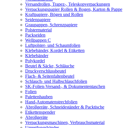
Versandrollen, Trapez-, Teleskopverpackungen
Verpackungspapier Rollen & Bogen, Karton & Pappe
Kraftpapiere, Bögen und Rollen
Seidenpapiere
Graupappen, Schrenzpapiere
Polstermaterial
Packseiden
Wellpappen C
Luftpolster- und Schaumfolien
Klebebänder, Kordel & Etiketten
Klebebänder
Polykordel
Beutel & Säcke, Schläuche
Druckverschlussbeutel
Flach- & Seitenfaltenbeutel
Schlauch- und Halbschlauchfolien
SK-Folien-Versand-, & Dokumententaschen
Folien
Palettenhauben
Hand-Automatenstrechfolien
Abrollgeräte, Schneideständer & Packtische
Etikettenspender
Abrollgeräte
Verpackungsmaschinen, Verbrauchsmaterial
Umreifungsbänder