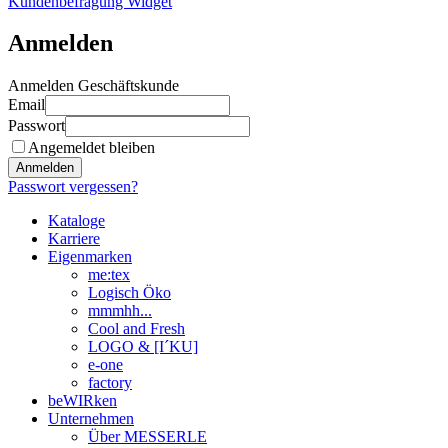
Kundenbefragung Widget
Anmelden
Anmelden Geschäftskunde
Email
Passwort
Angemeldet bleiben
Anmelden
Passwort vergessen?
Kataloge
Karriere
Eigenmarken
me:tex
Logisch Öko
mmmhh...
Cool and Fresh
LOGO & [I´KU]
e-one
factory
beWIRken
Unternehmen
Über MESSERLE