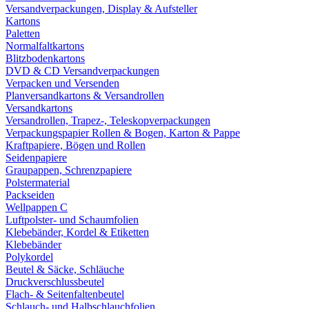
Versandverpackungen, Display & Aufsteller
Kartons
Paletten
Normalfaltkartons
Blitzbodenkartons
DVD & CD Versandverpackungen
Verpacken und Versenden
Planversandkartons & Versandrollen
Versandkartons
Versandrollen, Trapez-, Teleskopverpackungen
Verpackungspapier Rollen & Bogen, Karton & Pappe
Kraftpapiere, Bögen und Rollen
Seidenpapiere
Graupappen, Schrenzpapiere
Polstermaterial
Packseiden
Wellpappen C
Luftpolster- und Schaumfolien
Klebebänder, Kordel & Etiketten
Klebebänder
Polykordel
Beutel & Säcke, Schläuche
Druckverschlussbeutel
Flach- & Seitenfaltenbeutel
Schlauch- und Halbschlauchfolien