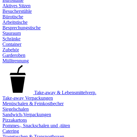
Bürostühle
Aktives Sitzen
Besucherstühle
Bürotische
Arbeitstische
Besprechungstische
Stauraum
Schränke
Container
Zubehör
Garderoben
Mülltrennung
Take-away & Lebensmittelverp.
Take-away Verpackungen
Menüschalen & Feinkostbecher
Siegelschalen
Sandwich-Verpackungen
Pizzakartons
Pommes-, Snackschalen und -tüten
Catering
Tragetaschen & Transportboxen