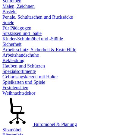
Schreiben
Malen, Zeichnen
Basteln
Penale, Schultaschen und Rucksäcke
Spiele
Für Pädagogen
Sitzkissen und -bälle
Kinder-Schulmöbel und -Stühle
Sicherheit
Arbeitsschutz, Sicherheit & Erste Hilfe
Arbeitshandschuhe
Bekleidung
Hauben und Schürzen
Spezialsortimente
Geburtstagskerzen mit Halter
Spielkarten und Spiele
Festutensilien
Weihnachtsdekor
Büromöbel & Planung
Sitzmöbel