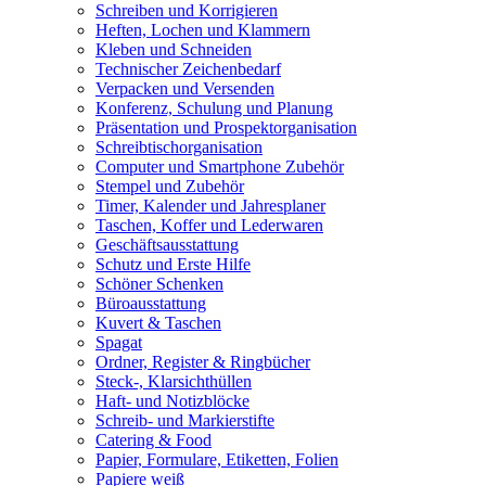
Schreiben und Korrigieren
Heften, Lochen und Klammern
Kleben und Schneiden
Technischer Zeichenbedarf
Verpacken und Versenden
Konferenz, Schulung und Planung
Präsentation und Prospektorganisation
Schreibtischorganisation
Computer und Smartphone Zubehör
Stempel und Zubehör
Timer, Kalender und Jahresplaner
Taschen, Koffer und Lederwaren
Geschäftsausstattung
Schutz und Erste Hilfe
Schöner Schenken
Büroausstattung
Kuvert & Taschen
Spagat
Ordner, Register & Ringbücher
Steck-, Klarsichthüllen
Haft- und Notizblöcke
Schreib- und Markierstifte
Catering & Food
Papier, Formulare, Etiketten, Folien
Papiere weiß