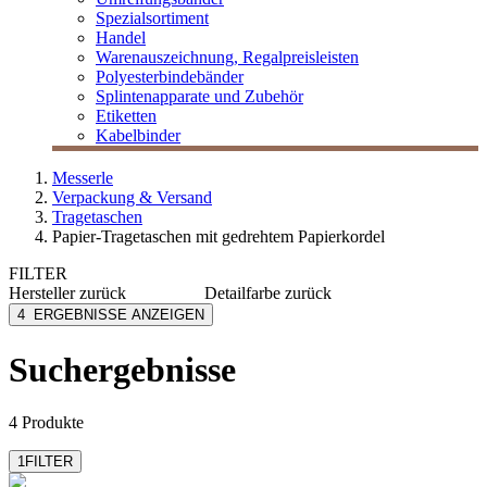
Spezialsortiment
Handel
Warenauszeichnung, Regalpreisleisten
Polyesterbindebänder
Splintenapparate und Zubehör
Etiketten
Kabelbinder
Messerle
Verpackung & Versand
Tragetaschen
Papier-Tragetaschen mit gedrehtem Papierkordel
FILTER
Hersteller
zurück
Detailfarbe
zurück
Folia
blau
4
ERGEBNISSE ANZEIGEN
Vp
braun
rot
Suchergebnisse
schwarz
weiß
4 Produkte
1
FILTER