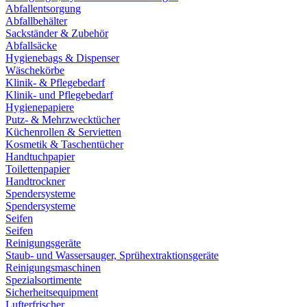
Abfallentsorgung
Abfallbehälter
Sackständer & Zubehör
Abfallsäcke
Hygienebags & Dispenser
Wäschekörbe
Klinik- & Pflegebedarf
Klinik- und Pflegebedarf
Hygienepapiere
Putz- & Mehrzwecktücher
Küchenrollen & Servietten
Kosmetik & Taschentücher
Handtuchpapier
Toilettenpapier
Handtrockner
Spendersysteme
Spendersysteme
Seifen
Seifen
Reinigungsgeräte
Staub- und Wassersauger, Sprühextraktionsgeräte
Reinigungsmaschinen
Spezialsortimente
Sicherheitsequipment
Lufterfrischer