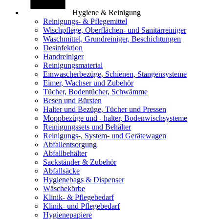
Hygiene & Reinigung
Reinigungs- & Pflegemittel
Wischpflege, Oberflächen- und Sanitärreiniger
Waschmittel, Grundreiniger, Beschichtungen
Desinfektion
Handreiniger
Reinigungsmaterial
Einwascherbezüge, Schienen, Stangensysteme
Eimer, Wachser und Zubehör
Tücher, Bodentücher, Schwämme
Besen und Bürsten
Halter und Bezüge, Tücher und Pressen
Moppbezüge und - halter, Bodenwischsysteme
Reinigungssets und Behälter
Reinigungs-, System- und Gerätewagen
Abfallentsorgung
Abfallbehälter
Sackständer & Zubehör
Abfallsäcke
Hygienebags & Dispenser
Wäschekörbe
Klinik- & Pflegebedarf
Klinik- und Pflegebedarf
Hygienepapiere