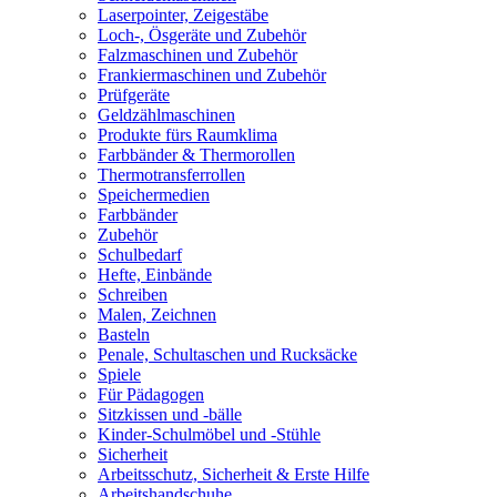
Laserpointer, Zeigestäbe
Loch-, Ösgeräte und Zubehör
Falzmaschinen und Zubehör
Frankiermaschinen und Zubehör
Prüfgeräte
Geldzählmaschinen
Produkte fürs Raumklima
Farbbänder & Thermorollen
Thermotransferrollen
Speichermedien
Farbbänder
Zubehör
Schulbedarf
Hefte, Einbände
Schreiben
Malen, Zeichnen
Basteln
Penale, Schultaschen und Rucksäcke
Spiele
Für Pädagogen
Sitzkissen und -bälle
Kinder-Schulmöbel und -Stühle
Sicherheit
Arbeitsschutz, Sicherheit & Erste Hilfe
Arbeitshandschuhe