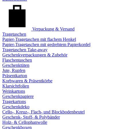
Verpackung & Versand
Tragetaschen
Papier-Tragetaschen mit flachem Henkel
Papier-Tragetaschen mit gedrehtem Papierkordel
Tragetaschen Take-away
Geschenkverpackungen & Zubehör
Flaschentaschen
Geschenktüten
Jute, Rupfen
Präsentkarton
Korbwaren & Präsentkörbe
Klarsichtfolien
Weinkartons
Geschenkpapiere
Tragekartons
Geschenkdeko
Cello-, Kreuz-, Flach- und Blockbodenbeutel
Geschenk- Stoff- & Polybänder
Holz- & Cellophanwolle
Geschenkboxen