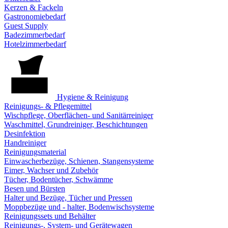
Kerzen & Fackeln
Gastronomiebedarf
Guest Supply
Badezimmerbedarf
Hotelzimmerbedarf
Hygiene & Reinigung
Reinigungs- & Pflegemittel
Wischpflege, Oberflächen- und Sanitärreiniger
Waschmittel, Grundreiniger, Beschichtungen
Desinfektion
Handreiniger
Reinigungsmaterial
Einwascherbezüge, Schienen, Stangensysteme
Eimer, Wachser und Zubehör
Tücher, Bodentücher, Schwämme
Besen und Bürsten
Halter und Bezüge, Tücher und Pressen
Moppbezüge und - halter, Bodenwischsysteme
Reinigungssets und Behälter
Reinigungs-, System- und Gerätewagen