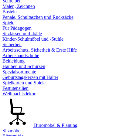
Schreiben
Malen, Zeichnen
Basteln
Penale, Schultaschen und Rucksäcke
Spiele
Für Pädagogen
Sitzkissen und -bälle
Kinder-Schulmöbel und -Stühle
Sicherheit
Arbeitsschutz, Sicherheit & Erste Hilfe
Arbeitshandschuhe
Bekleidung
Hauben und Schürzen
Spezialsortimente
Geburtstagskerzen mit Halter
Spielkarten und Spiele
Festutensilien
Weihnachtsdekor
Büromöbel & Planung
Sitzmöbel