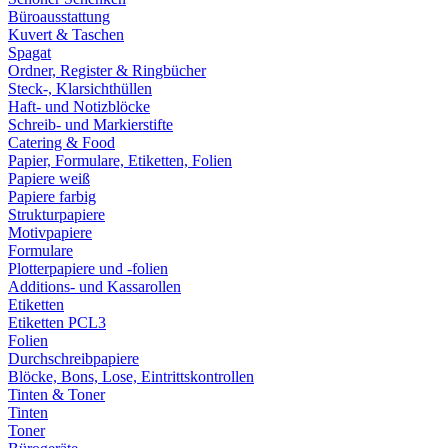
Büroausstattung
Kuvert & Taschen
Spagat
Ordner, Register & Ringbücher
Steck-, Klarsichthüllen
Haft- und Notizblöcke
Schreib- und Markierstifte
Catering & Food
Papier, Formulare, Etiketten, Folien
Papiere weiß
Papiere farbig
Strukturpapiere
Motivpapiere
Formulare
Plotterpapiere und -folien
Additions- und Kassarollen
Etiketten
Etiketten PCL3
Folien
Durchschreibpapiere
Blöcke, Bons, Lose, Eintrittskontrollen
Tinten & Toner
Tinten
Toner