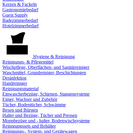
Kerzen & Fackeln
Gastronomiebedarf
Guest Supply
Badezimmerbedarf
Hotelzimmerbedarf
Hygiene & Reinigung
Reinigungs- & Pflegemittel
Wischpflege, Oberflächen- und Sanitärreiniger
Waschmittel, Grundreiniger, Beschichtungen
Desinfektion
Handreiniger
Reinigungsmaterial
Einwascherbezüge, Schienen, Stangensysteme
Eimer, Wachser und Zubehör
Tücher, Bodentücher, Schwämme
Besen und Bürsten
Halter und Bezüge, Tücher und Pressen
Moppbezüge und - halter, Bodenwischsysteme
Reinigungssets und Behälter
Reinigungs-, System- und Gerätewagen