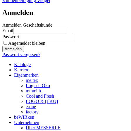
Kundenbefragung Widget
Anmelden
Anmelden Geschäftskunde
Email
Passwort
Angemeldet bleiben
Anmelden
Passwort vergessen?
Kataloge
Karriere
Eigenmarken
me:tex
Logisch Öko
mmmhh...
Cool and Fresh
LOGO & [I´KU]
e-one
factory
beWIRken
Unternehmen
Über MESSERLE