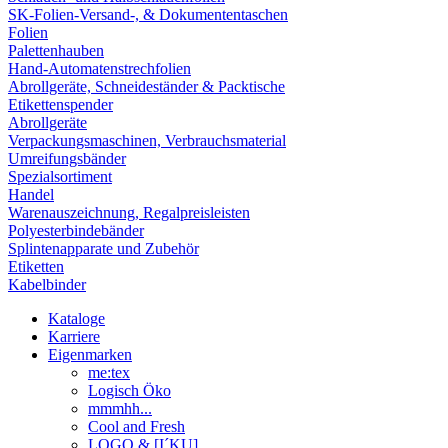
SK-Folien-Versand-, & Dokumententaschen
Folien
Palettenhauben
Hand-Automatenstrechfolien
Abrollgeräte, Schneideständer & Packtische
Etikettenspender
Abrollgeräte
Verpackungsmaschinen, Verbrauchsmaterial
Umreifungsbänder
Spezialsortiment
Handel
Warenauszeichnung, Regalpreisleisten
Polyesterbindebänder
Splintenapparate und Zubehör
Etiketten
Kabelbinder
Kataloge
Karriere
Eigenmarken
me:tex
Logisch Öko
mmmhh...
Cool and Fresh
LOGO & [I´KU]