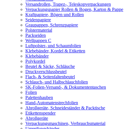
Versandrollen, Trapez-, Teleskopverpackungen
Verpackungspapier Rollen & Bogen, Karton & Pappe
Kraftpapiere, Bögen und Rollen
Seidenpapiere
Graupappen, Schrenzpapiere
Polstermaterial
Packseiden
Wellpappen C
Luftpolster- und Schaumfolien
Klebebänder, Kordel & Etiketten
Klebebänder
Polykordel
Beutel & Säcke, Schläuche
Druckverschlussbeutel
Flach- & Seitenfaltenbeutel
Schlauch- und Halbschlauchfolien
SK-Folien-Versand-, & Dokumententaschen
Folien
Palettenhauben
Hand-Automatenstrechfolien
Abrollgeräte, Schneideständer & Packtische
Etikettenspender
Abrollgeräte
Verpackungsmaschinen, Verbrauchsmaterial
Umreifungsbänder