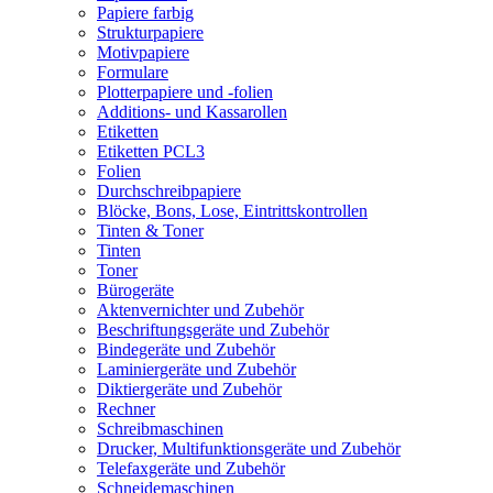
Papiere farbig
Strukturpapiere
Motivpapiere
Formulare
Plotterpapiere und -folien
Additions- und Kassarollen
Etiketten
Etiketten PCL3
Folien
Durchschreibpapiere
Blöcke, Bons, Lose, Eintrittskontrollen
Tinten & Toner
Tinten
Toner
Bürogeräte
Aktenvernichter und Zubehör
Beschriftungsgeräte und Zubehör
Bindegeräte und Zubehör
Laminiergeräte und Zubehör
Diktiergeräte und Zubehör
Rechner
Schreibmaschinen
Drucker, Multifunktionsgeräte und Zubehör
Telefaxgeräte und Zubehör
Schneidemaschinen