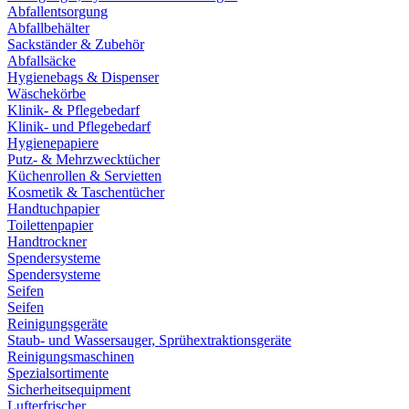
Abfallentsorgung
Abfallbehälter
Sackständer & Zubehör
Abfallsäcke
Hygienebags & Dispenser
Wäschekörbe
Klinik- & Pflegebedarf
Klinik- und Pflegebedarf
Hygienepapiere
Putz- & Mehrzwecktücher
Küchenrollen & Servietten
Kosmetik & Taschentücher
Handtuchpapier
Toilettenpapier
Handtrockner
Spendersysteme
Spendersysteme
Seifen
Seifen
Reinigungsgeräte
Staub- und Wassersauger, Sprühextraktionsgeräte
Reinigungsmaschinen
Spezialsortimente
Sicherheitsequipment
Lufterfrischer