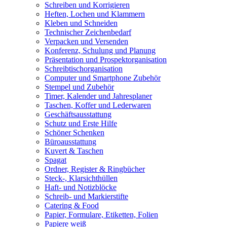
Schreiben und Korrigieren
Heften, Lochen und Klammern
Kleben und Schneiden
Technischer Zeichenbedarf
Verpacken und Versenden
Konferenz, Schulung und Planung
Präsentation und Prospektorganisation
Schreibtischorganisation
Computer und Smartphone Zubehör
Stempel und Zubehör
Timer, Kalender und Jahresplaner
Taschen, Koffer und Lederwaren
Geschäftsausstattung
Schutz und Erste Hilfe
Schöner Schenken
Büroausstattung
Kuvert & Taschen
Spagat
Ordner, Register & Ringbücher
Steck-, Klarsichthüllen
Haft- und Notizblöcke
Schreib- und Markierstifte
Catering & Food
Papier, Formulare, Etiketten, Folien
Papiere weiß