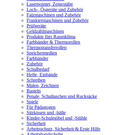
Laserpointer, Zeigestäbe
Loch-, Ösgeräte und Zubehör
Falzmaschinen und Zubehör
Frankiermaschinen und Zubehör
Prüfgeräte
Geldzählmaschinen
Produkte fürs Raumklima
Farbbänder & Thermorollen
Thermotransferrollen
Speichermedien
Farbbänder
Zubehör
Schulbedarf
Hefte, Einbände
Schreiben
Malen, Zeichnen
Basteln
Penale, Schultaschen und Rucksäcke
Spiele
Für Pädagogen
Sitzkissen und -bälle
Kinder-Schulmöbel und -Stühle
Sicherheit
Arbeitsschutz, Sicherheit & Erste Hilfe
Arbeitshandschuhe