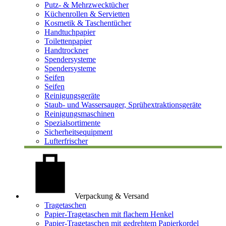
Putz- & Mehrzwecktücher
Küchenrollen & Servietten
Kosmetik & Taschentücher
Handtuchpapier
Toilettenpapier
Handtrockner
Spendersysteme
Spendersysteme
Seifen
Seifen
Reinigungsgeräte
Staub- und Wassersauger, Sprühextraktionsgeräte
Reinigungsmaschinen
Spezialsortimente
Sicherheitsequipment
Lufterfrischer
Verpackung & Versand
Tragetaschen
Papier-Tragetaschen mit flachem Henkel
Papier-Tragetaschen mit gedrehtem Papierkordel