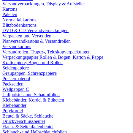
Versandverpackungen, Display & Aufsteller
Kartons
Paletten
Normalfaltkartons
Blitzbodenkartons
DVD & CD Versandverpackungen
Verpacken und Versenden
Planversandkartons & Versandrollen
Versandkartons
Versandrollen, Trapez-, Teleskopverpackungen
Verpackungspapier Rollen & Bogen, Karton & Pappe
Kraftpapiere, Bögen und Rollen
Seidenpapiere
Graupappen, Schrenzpapiere
Polstermaterial
Packseiden
Wellpappen C
Luftpolster- und Schaumfolien
Klebebänder, Kordel & Etiketten
Klebebänder
Polykordel
Beutel & Säcke, Schläuche
Druckverschlussbeutel
Flach- & Seitenfaltenbeutel
Schlauch- und Halbschlauchfolien