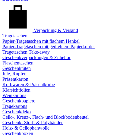
Verpackung & Versand
Tragetaschen
Papier-Tragetaschen mit flachem Henkel
Papier-Tragetaschen mit gedrehtem Papierkordel
Tragetaschen Take-away
Geschenkverpackungen & Zubehör
Flaschentaschen
Geschenktüten
Jute, Rupfen
Präsentkarton
Korbwaren & Präsentkörbe
Klarsichtfolien
Weinkartons
Geschenkpapiere
Tragekartons
Geschenkdeko
Cello-, Kreuz-, Flach- und Blockbodenbeutel
Geschenk- Stoff- & Polybänder
Holz- & Cellophanwolle
Geschenkboxen