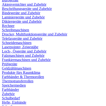
Bürogeräte
Aktenvernichter und Zubehör
Beschriftungsgeräte und Zubehör
Bindegeräte und Zubehör
Laminiergeräte und Zubehör
Diktiergeräte und Zubehör
Rechner
Schreibmaschinen
Drucker, Multifunktionsgeräte und Zubehör
Telefaxgeräte und Zubehör
Schneidemaschinen
Laserpointer, Zeigestäbe
Loch-, Ösgeräte und Zubehör
Falzmaschinen und Zubehör
Frankiermaschinen und Zubehör
Prüfgeräte
Geldzählmaschinen
Produkte fürs Raumklima
Farbbänder & Thermorollen
Thermotransferrollen
Speichermedien
Farbbänder
Zubehör
Schulbedarf
Hefte, Einbände