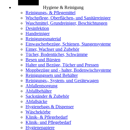
Hygiene & Reinigung
Reinigungs- & Pflegemittel
Wischpflege, Oberflächen- und Sanitärreiniger
Waschmittel, Grundreiniger, Beschichtungen
Desinfektion
Handreiniger
Reinigungsmaterial
Einwascherbezüge, Schienen, Stangensysteme
Eimer, Wachser und Zubehör
Tücher, Bodentücher, Schwämme
Besen und Bürsten
Halter und Bezüge, Tücher und Pressen
Moppbezüge und - halter, Bodenwischsysteme
Reinigungssets und Behälter
Reinigungs-, System- und Gerätewagen
Abfallentsorgung
Abfallbehälter
Sackständer & Zubehör
Abfallsäcke
Hygienebags & Dispenser
Wäschekörbe
Klinik- & Pflegebedarf
Klinik- und Pflegebedarf
Hygienepapiere