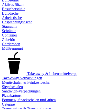
Bürostühle
Aktives Sitzen
Besucherstühle
Bürotische
Arbeitstische
Besprechungstische
Stauraum
Schränke
Container
Zubehör
Garderoben
Mülltrennung
Take-away & Lebensmittelverp.
Take-away Verpackungen
Menüschalen & Feinkostbecher
Siegelschalen
Sandwich-Verpackungen
Pizzakartons
Pommes-, Snackschalen und -tüten
Catering
Tragetaschen & Transportboxen