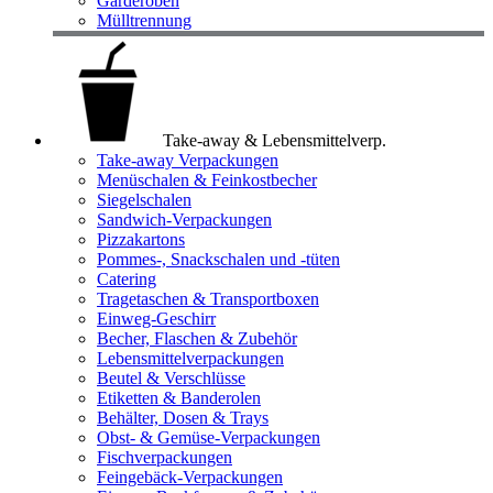
Garderoben
Mülltrennung
Take-away & Lebensmittelverp.
Take-away Verpackungen
Menüschalen & Feinkostbecher
Siegelschalen
Sandwich-Verpackungen
Pizzakartons
Pommes-, Snackschalen und -tüten
Catering
Tragetaschen & Transportboxen
Einweg-Geschirr
Becher, Flaschen & Zubehör
Lebensmittelverpackungen
Beutel & Verschlüsse
Etiketten & Banderolen
Behälter, Dosen & Trays
Obst- & Gemüse-Verpackungen
Fischverpackungen
Feingebäck-Verpackungen