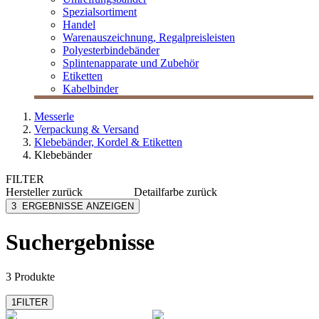
Spezialsortiment
Handel
Warenauszeichnung, Regalpreisleisten
Polyesterbindebänder
Splintenapparate und Zubehör
Etiketten
Kabelbinder
Messerle
Verpackung & Versand
Klebebänder, Kordel & Etiketten
Klebebänder
FILTER
Hersteller
zurück
Detailfarbe
zurück
Müroll
braun
3
ERGEBNISSE ANZEIGEN
transparent
Suchergebnisse
3 Produkte
1
FILTER