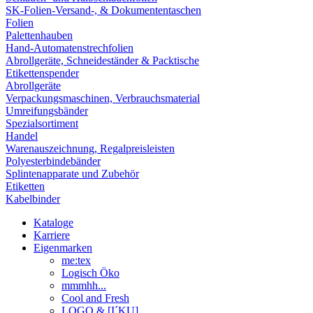
SK-Folien-Versand-, & Dokumententaschen
Folien
Palettenhauben
Hand-Automatenstrechfolien
Abrollgeräte, Schneideständer & Packtische
Etikettenspender
Abrollgeräte
Verpackungsmaschinen, Verbrauchsmaterial
Umreifungsbänder
Spezialsortiment
Handel
Warenauszeichnung, Regalpreisleisten
Polyesterbindebänder
Splintenapparate und Zubehör
Etiketten
Kabelbinder
Kataloge
Karriere
Eigenmarken
me:tex
Logisch Öko
mmmhh...
Cool and Fresh
LOGO & [I´KU]