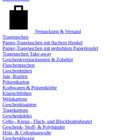
Verpackung & Versand
Tragetaschen
Papier-Tragetaschen mit flachem Henkel
Papier-Tragetaschen mit gedrehtem Papierkordel
Tragetaschen Take-away
Geschenkverpackungen & Zubehör
Flaschentaschen
Geschenktüten
Jute, Rupfen
Präsentkarton
Korbwaren & Präsentkörbe
Klarsichtfolien
Weinkartons
Geschenkpapiere
Tragekartons
Geschenkdeko
Cello-, Kreuz-, Flach- und Blockbodenbeutel
Geschenk- Stoff- & Polybänder
Holz- & Cellophanwolle
Geschenkboxen