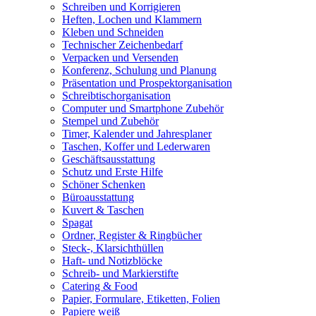
Schreiben und Korrigieren
Heften, Lochen und Klammern
Kleben und Schneiden
Technischer Zeichenbedarf
Verpacken und Versenden
Konferenz, Schulung und Planung
Präsentation und Prospektorganisation
Schreibtischorganisation
Computer und Smartphone Zubehör
Stempel und Zubehör
Timer, Kalender und Jahresplaner
Taschen, Koffer und Lederwaren
Geschäftsausstattung
Schutz und Erste Hilfe
Schöner Schenken
Büroausstattung
Kuvert & Taschen
Spagat
Ordner, Register & Ringbücher
Steck-, Klarsichthüllen
Haft- und Notizblöcke
Schreib- und Markierstifte
Catering & Food
Papier, Formulare, Etiketten, Folien
Papiere weiß