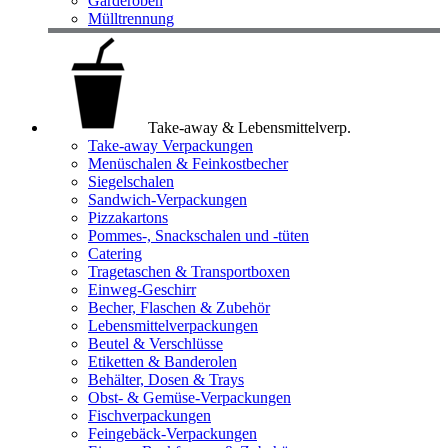
Garderoben
Mülltrennung
Take-away & Lebensmittelverp.
Take-away Verpackungen
Menüschalen & Feinkostbecher
Siegelschalen
Sandwich-Verpackungen
Pizzakartons
Pommes-, Snackschalen und -tüten
Catering
Tragetaschen & Transportboxen
Einweg-Geschirr
Becher, Flaschen & Zubehör
Lebensmittelverpackungen
Beutel & Verschlüsse
Etiketten & Banderolen
Behälter, Dosen & Trays
Obst- & Gemüse-Verpackungen
Fischverpackungen
Feingebäck-Verpackungen