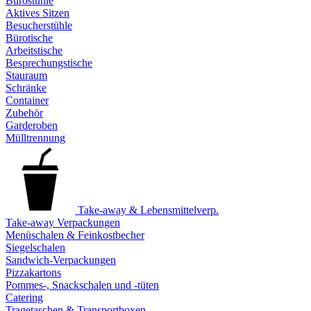
Bürostühle
Aktives Sitzen
Besucherstühle
Bürotische
Arbeitstische
Besprechungstische
Stauraum
Schränke
Container
Zubehör
Garderoben
Mülltrennung
Take-away & Lebensmittelverp.
Take-away Verpackungen
Menüschalen & Feinkostbecher
Siegelschalen
Sandwich-Verpackungen
Pizzakartons
Pommes-, Snackschalen und -tüten
Catering
Tragetaschen & Transportboxen