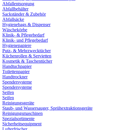
Abfallentsorgung
Abfallbehälter
Sackständer & Zubehör
Abfallsäcke
Hygienebags & Dispenser
Wäschekörbe
Klinik- & Pflegebedarf
Klinik- und Pflegebedarf
Hygienepapiere
Putz- & Mehrzwecktücher
Küchenrollen & Servietten
Kosmetik & Taschentücher
Handtuchpapier
Toilettenpapier
Handtrockner
Spendersysteme
Spendersysteme
Seifen
Seifen
Reinigungsgeräte
Staub- und Wassersauger, Sprühextraktionsgeräte
Reinigungsmaschinen
Spezialsortimente
Sicherheitsequipment
Lufterfrischer