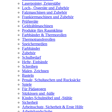
Laserpointer, Zeigestäbe
Loch-, Ösgeräte und Zubehör
Falzmaschinen und Zubehör
Frankiermaschinen und Zubehör
Prüfgeräte
Geldzählmaschinen
Produkte fürs Raumklima
Farbbänder & Thermorollen
Thermotransferrollen
Speichermedien
Farbbänder
Zubehör
Schulbedarf
Hefte, Einbände
Schreiben
Malen, Zeichnen
Basteln
Penale, Schultaschen und Rucksäcke
Spiele
Für Pädagogen
Sitzkissen und -bälle
Kinder-Schulmöbel und -Stühle
Sicherheit
Arbeitsschutz, Sicherheit & Erste Hilfe
Arbeitshandschuhe