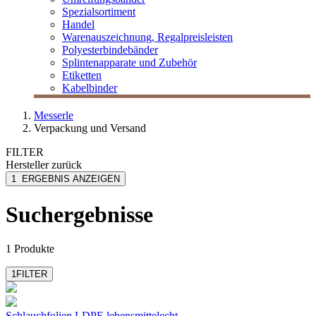
Spezialsortiment
Handel
Warenauszeichnung, Regalpreisleisten
Polyesterbindebänder
Splintenapparate und Zubehör
Etiketten
Kabelbinder
Messerle
Verpackung und Versand
FILTER
Hersteller
zurück
MESSERLE
1
ERGEBNIS ANZEIGEN
Suchergebnisse
1 Produkte
1
FILTER
Schlauchfolien LDPE
lebensmittelecht