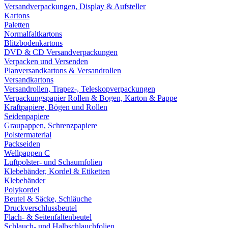
Versandverpackungen, Display & Aufsteller
Kartons
Paletten
Normalfaltkartons
Blitzbodenkartons
DVD & CD Versandverpackungen
Verpacken und Versenden
Planversandkartons & Versandrollen
Versandkartons
Versandrollen, Trapez-, Teleskopverpackungen
Verpackungspapier Rollen & Bogen, Karton & Pappe
Kraftpapiere, Bögen und Rollen
Seidenpapiere
Graupappen, Schrenzpapiere
Polstermaterial
Packseiden
Wellpappen C
Luftpolster- und Schaumfolien
Klebebänder, Kordel & Etiketten
Klebebänder
Polykordel
Beutel & Säcke, Schläuche
Druckverschlussbeutel
Flach- & Seitenfaltenbeutel
Schlauch- und Halbschlauchfolien