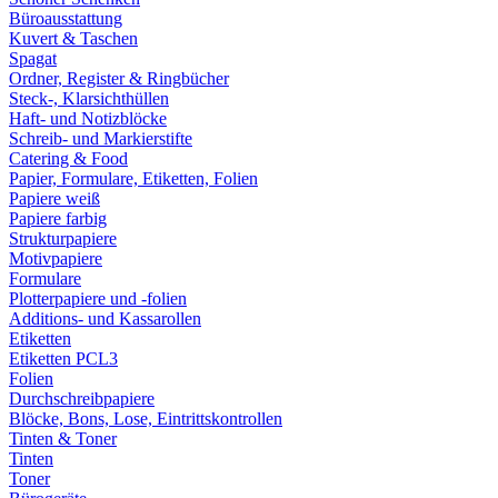
Büroausstattung
Kuvert & Taschen
Spagat
Ordner, Register & Ringbücher
Steck-, Klarsichthüllen
Haft- und Notizblöcke
Schreib- und Markierstifte
Catering & Food
Papier, Formulare, Etiketten, Folien
Papiere weiß
Papiere farbig
Strukturpapiere
Motivpapiere
Formulare
Plotterpapiere und -folien
Additions- und Kassarollen
Etiketten
Etiketten PCL3
Folien
Durchschreibpapiere
Blöcke, Bons, Lose, Eintrittskontrollen
Tinten & Toner
Tinten
Toner