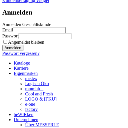
Kundenbefragung Widget
Anmelden
Anmelden Geschäftskunde
Email
Passwort
Angemeldet bleiben
Anmelden
Passwort vergessen?
Kataloge
Karriere
Eigenmarken
me:tex
Logisch Öko
mmmhh...
Cool and Fresh
LOGO & [I´KU]
e-one
factory
beWIRken
Unternehmen
Über MESSERLE