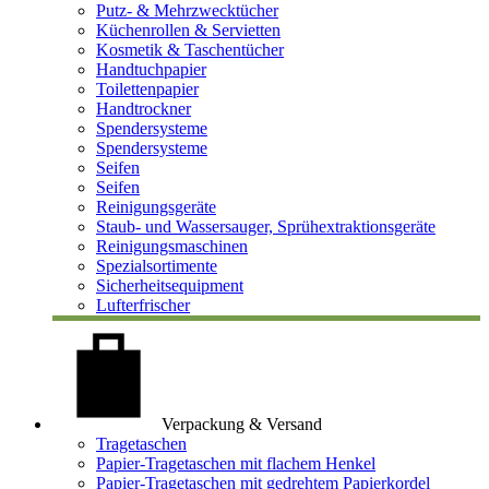
Putz- & Mehrzwecktücher
Küchenrollen & Servietten
Kosmetik & Taschentücher
Handtuchpapier
Toilettenpapier
Handtrockner
Spendersysteme
Spendersysteme
Seifen
Seifen
Reinigungsgeräte
Staub- und Wassersauger, Sprühextraktionsgeräte
Reinigungsmaschinen
Spezialsortimente
Sicherheitsequipment
Lufterfrischer
Verpackung & Versand
Tragetaschen
Papier-Tragetaschen mit flachem Henkel
Papier-Tragetaschen mit gedrehtem Papierkordel