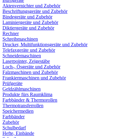
Bürogeräte
Aktenvernichter und Zubehör
Beschriftungsgeräte und Zubehör
Bindegeräte und Zubehör
Laminiergeräte und Zubehör
Diktiergeräte und Zubehör
Rechner
Schreibmaschinen
Drucker, Multifunktionsgeräte und Zubehör
Telefaxgeräte und Zubehör
Schneidemaschinen
Laserpointer, Zeigestäbe
Loch-, Ösgeräte und Zubehör
Falzmaschinen und Zubehör
Frankiermaschinen und Zubehör
Prüfgeräte
Geldzählmaschinen
Produkte fürs Raumklima
Farbbänder & Thermorollen
Thermotransferrollen
Speichermedien
Farbbänder
Zubehör
Schulbedarf
Hefte, Einbände