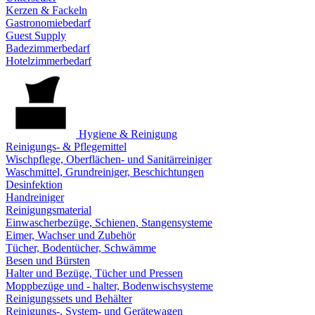
Kerzen & Fackeln
Gastronomiebedarf
Guest Supply
Badezimmerbedarf
Hotelzimmerbedarf
Hygiene & Reinigung
Reinigungs- & Pflegemittel
Wischpflege, Oberflächen- und Sanitärreiniger
Waschmittel, Grundreiniger, Beschichtungen
Desinfektion
Handreiniger
Reinigungsmaterial
Einwascherbezüge, Schienen, Stangensysteme
Eimer, Wachser und Zubehör
Tücher, Bodentücher, Schwämme
Besen und Bürsten
Halter und Bezüge, Tücher und Pressen
Moppbezüge und - halter, Bodenwischsysteme
Reinigungssets und Behälter
Reinigungs-, System- und Gerätewagen