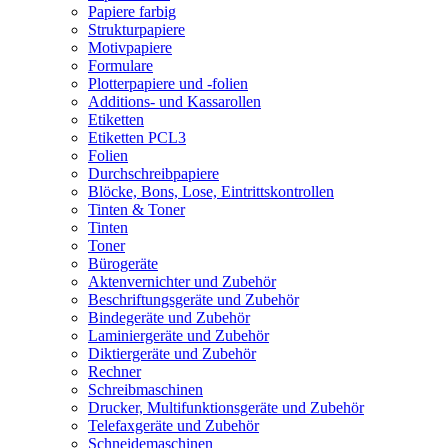
Papiere farbig
Strukturpapiere
Motivpapiere
Formulare
Plotterpapiere und -folien
Additions- und Kassarollen
Etiketten
Etiketten PCL3
Folien
Durchschreibpapiere
Blöcke, Bons, Lose, Eintrittskontrollen
Tinten & Toner
Tinten
Toner
Bürogeräte
Aktenvernichter und Zubehör
Beschriftungsgeräte und Zubehör
Bindegeräte und Zubehör
Laminiergeräte und Zubehör
Diktiergeräte und Zubehör
Rechner
Schreibmaschinen
Drucker, Multifunktionsgeräte und Zubehör
Telefaxgeräte und Zubehör
Schneidemaschinen