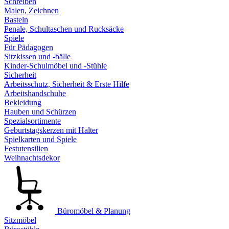
Schreiben
Malen, Zeichnen
Basteln
Penale, Schultaschen und Rucksäcke
Spiele
Für Pädagogen
Sitzkissen und -bälle
Kinder-Schulmöbel und -Stühle
Sicherheit
Arbeitsschutz, Sicherheit & Erste Hilfe
Arbeitshandschuhe
Bekleidung
Hauben und Schürzen
Spezialsortimente
Geburtstagskerzen mit Halter
Spielkarten und Spiele
Festutensilien
Weihnachtsdekor
Büromöbel & Planung
Sitzmöbel