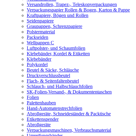
Versandrollen, Trapez-, Teleskopverpackungen
Verpackungspapier Rollen & Bogen, Karton & Pappe
Kraftpapiere, Bögen und Rollen
Seidenpapiere
Graupappen, Schrenzpapiere
Polstermaterial
Packseiden
Wellpappen C
Luftpolster- und Schaumfolien
Klebebänder, Kordel & Etiketten
Klebebänder
Polykordel
Beutel & Säcke, Schläuche
Druckverschlussbeutel
Flach- & Seitenfaltenbeutel
Schlauch- und Halbschlauchfolien
SK-Folien-Versand-, & Dokumententaschen
Folien
Palettenhauben
Hand-Automatenstrechfolien
Abrollgeräte, Schneideständer & Packtische
Etikettenspender
Abrollgeräte
Verpackungsmaschinen, Verbrauchsmaterial
Umreifungsbänder