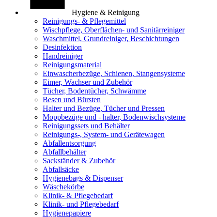
Hygiene & Reinigung
Reinigungs- & Pflegemittel
Wischpflege, Oberflächen- und Sanitärreiniger
Waschmittel, Grundreiniger, Beschichtungen
Desinfektion
Handreiniger
Reinigungsmaterial
Einwascherbezüge, Schienen, Stangensysteme
Eimer, Wachser und Zubehör
Tücher, Bodentücher, Schwämme
Besen und Bürsten
Halter und Bezüge, Tücher und Pressen
Moppbezüge und - halter, Bodenwischsysteme
Reinigungssets und Behälter
Reinigungs-, System- und Gerätewagen
Abfallentsorgung
Abfallbehälter
Sackständer & Zubehör
Abfallsäcke
Hygienebags & Dispenser
Wäschekörbe
Klinik- & Pflegebedarf
Klinik- und Pflegebedarf
Hygienepapiere