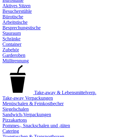
Bürostühle
Aktives Sitzen
Besucherstühle
Bürotische
Arbeitstische
Besprechungstische
Stauraum
Schränke
Container
Zubehör
Garderoben
Mülltrennung
Take-away & Lebensmittelverp.
Take-away Verpackungen
Menüschalen & Feinkostbecher
Siegelschalen
Sandwich-Verpackungen
Pizzakartons
Pommes-, Snackschalen und -tüten
Catering
Tragetaschen & Transportboxen