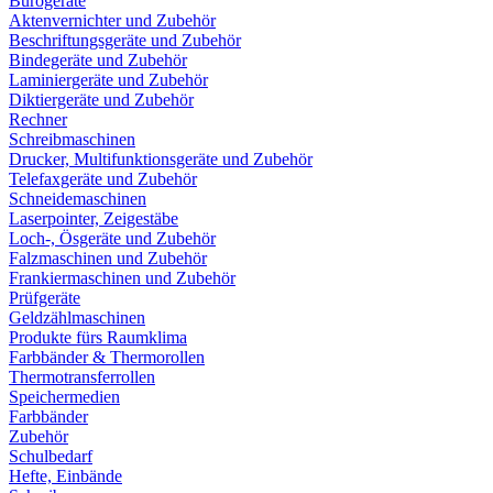
Bürogeräte
Aktenvernichter und Zubehör
Beschriftungsgeräte und Zubehör
Bindegeräte und Zubehör
Laminiergeräte und Zubehör
Diktiergeräte und Zubehör
Rechner
Schreibmaschinen
Drucker, Multifunktionsgeräte und Zubehör
Telefaxgeräte und Zubehör
Schneidemaschinen
Laserpointer, Zeigestäbe
Loch-, Ösgeräte und Zubehör
Falzmaschinen und Zubehör
Frankiermaschinen und Zubehör
Prüfgeräte
Geldzählmaschinen
Produkte fürs Raumklima
Farbbänder & Thermorollen
Thermotransferrollen
Speichermedien
Farbbänder
Zubehör
Schulbedarf
Hefte, Einbände