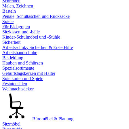
Schreiben
Malen, Zeichnen
Basteln
Penale, Schultaschen und Rucksäcke
Spiele
Für Pädagogen
Sitzkissen und -bälle
Kinder-Schulmöbel und -Stühle
Sicherheit
Arbeitsschutz, Sicherheit & Erste Hilfe
Arbeitshandschuhe
Bekleidung
Hauben und Schürzen
Spezialsortimente
Geburtstagskerzen mit Halter
Spielkarten und Spiele
Festutensilien
Weihnachtsdekor
Büromöbel & Planung
Sitzmöbel