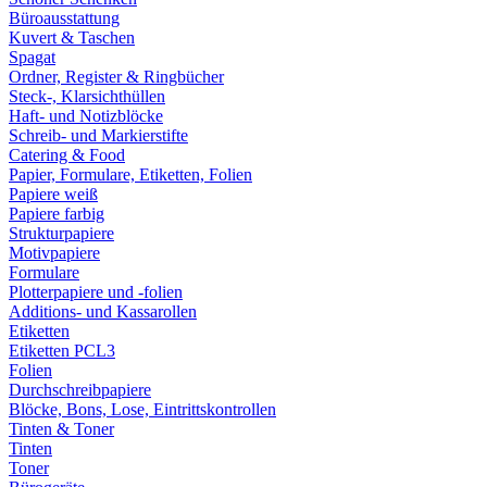
Büroausstattung
Kuvert & Taschen
Spagat
Ordner, Register & Ringbücher
Steck-, Klarsichthüllen
Haft- und Notizblöcke
Schreib- und Markierstifte
Catering & Food
Papier, Formulare, Etiketten, Folien
Papiere weiß
Papiere farbig
Strukturpapiere
Motivpapiere
Formulare
Plotterpapiere und -folien
Additions- und Kassarollen
Etiketten
Etiketten PCL3
Folien
Durchschreibpapiere
Blöcke, Bons, Lose, Eintrittskontrollen
Tinten & Toner
Tinten
Toner