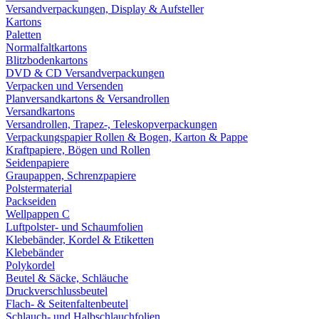
Versandverpackungen, Display & Aufsteller
Kartons
Paletten
Normalfaltkartons
Blitzbodenkartons
DVD & CD Versandverpackungen
Verpacken und Versenden
Planversandkartons & Versandrollen
Versandkartons
Versandrollen, Trapez-, Teleskopverpackungen
Verpackungspapier Rollen & Bogen, Karton & Pappe
Kraftpapiere, Bögen und Rollen
Seidenpapiere
Graupappen, Schrenzpapiere
Polstermaterial
Packseiden
Wellpappen C
Luftpolster- und Schaumfolien
Klebebänder, Kordel & Etiketten
Klebebänder
Polykordel
Beutel & Säcke, Schläuche
Druckverschlussbeutel
Flach- & Seitenfaltenbeutel
Schlauch- und Halbschlauchfolien