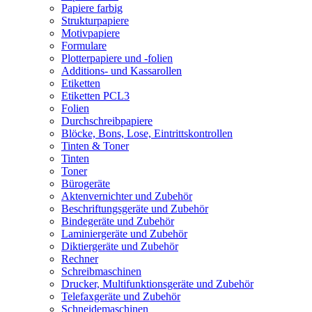
Papiere farbig
Strukturpapiere
Motivpapiere
Formulare
Plotterpapiere und -folien
Additions- und Kassarollen
Etiketten
Etiketten PCL3
Folien
Durchschreibpapiere
Blöcke, Bons, Lose, Eintrittskontrollen
Tinten & Toner
Tinten
Toner
Bürogeräte
Aktenvernichter und Zubehör
Beschriftungsgeräte und Zubehör
Bindegeräte und Zubehör
Laminiergeräte und Zubehör
Diktiergeräte und Zubehör
Rechner
Schreibmaschinen
Drucker, Multifunktionsgeräte und Zubehör
Telefaxgeräte und Zubehör
Schneidemaschinen