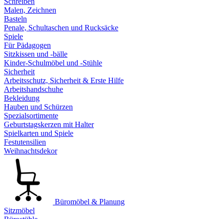
Schreiben
Malen, Zeichnen
Basteln
Penale, Schultaschen und Rucksäcke
Spiele
Für Pädagogen
Sitzkissen und -bälle
Kinder-Schulmöbel und -Stühle
Sicherheit
Arbeitsschutz, Sicherheit & Erste Hilfe
Arbeitshandschuhe
Bekleidung
Hauben und Schürzen
Spezialsortimente
Geburtstagskerzen mit Halter
Spielkarten und Spiele
Festutensilien
Weihnachtsdekor
Büromöbel & Planung
Sitzmöbel