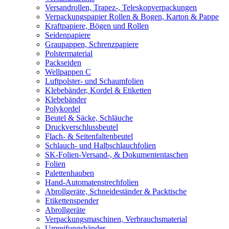
Versandrollen, Trapez-, Teleskopverpackungen
Verpackungspapier Rollen & Bogen, Karton & Pappe
Kraftpapiere, Bögen und Rollen
Seidenpapiere
Graupappen, Schrenzpapiere
Polstermaterial
Packseiden
Wellpappen C
Luftpolster- und Schaumfolien
Klebebänder, Kordel & Etiketten
Klebebänder
Polykordel
Beutel & Säcke, Schläuche
Druckverschlussbeutel
Flach- & Seitenfaltenbeutel
Schlauch- und Halbschlauchfolien
SK-Folien-Versand-, & Dokumententaschen
Folien
Palettenhauben
Hand-Automatenstrechfolien
Abrollgeräte, Schneideständer & Packtische
Etikettenspender
Abrollgeräte
Verpackungsmaschinen, Verbrauchsmaterial
Umreifungsbänder