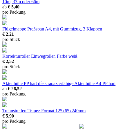
10m, 33m oder 66m
ab
€ 5,40
pro Packung
Flügelmappe Preßspan
A4, mit Gummizug, 3 Klappen
€ 2,21
pro Stück
Korrekturroller
Einwegroller. Farbe weiß.
€ 2,52
pro Stück
Aktenhülle PP hart
díe strapazierfähige Aktenhülle A4 PP hart
ab
€ 26,52
pro Packung
Trennstreifen Trapez
Format 125x65x240mm
€ 5,90
pro Packung