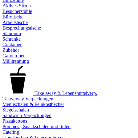
Bürostühle
Aktives Sitzen
Besucherstühle
Bürotische
Arbeitstische
Besprechungstische
Stauraum
Schränke
Container
Zubehör
Garderoben
Mülltrennung
Take-away & Lebensmittelverp.
Take-away Verpackungen
Menüschalen & Feinkostbecher
Siegelschalen
Sandwich-Verpackungen
Pizzakartons
Pommes-, Snackschalen und -tüten
Catering
Tragetaschen & Transportboxen