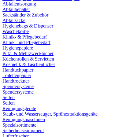
Abfallentsorgung
Abfallbehälter
Sackständer & Zubehör
Abfallsäcke
Hygienebags & Dispenser
Wäschekörbe
Klinik- & Pflegebedarf
Klinik- und Pflegebedarf
Hygienepapiere
Putz- & Mehrzwecktücher
Küchenrollen & Servietten
Kosmetik & Taschentücher
Handtuchpapier
Toilettenpapier
Handtrockner
Spendersysteme
Spendersysteme
Seifen
Seifen
Reinigungsgeräte
Staub- und Wassersauger, Sprühextraktionsgeräte
Reinigungsmaschinen
Spezialsortimente
Sicherheitsequipment
Lufterfrischer