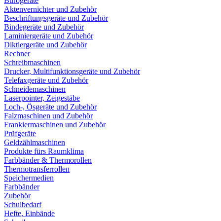
Bürogeräte
Aktenvernichter und Zubehör
Beschriftungsgeräte und Zubehör
Bindegeräte und Zubehör
Laminiergeräte und Zubehör
Diktiergeräte und Zubehör
Rechner
Schreibmaschinen
Drucker, Multifunktionsgeräte und Zubehör
Telefaxgeräte und Zubehör
Schneidemaschinen
Laserpointer, Zeigestäbe
Loch-, Ösgeräte und Zubehör
Falzmaschinen und Zubehör
Frankiermaschinen und Zubehör
Prüfgeräte
Geldzählmaschinen
Produkte fürs Raumklima
Farbbänder & Thermorollen
Thermotransferrollen
Speichermedien
Farbbänder
Zubehör
Schulbedarf
Hefte, Einbände