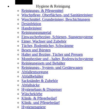
Hygiene & Reinigung
Reinigungs- & Pflegemittel
Wischpflege, Oberflächen- und Sanitärreiniger
Waschmittel, Grundreiniger, Beschichtungen
Desinfektion
Handreiniger
Reinigungsmaterial
Einwascherbezüge, Schienen, Stangensysteme
Eimer, Wachser und Zubehör
Tücher, Bodentücher, Schwämme
Besen und Bürsten
Halter und Bezüge, Tücher und Pressen
Moppbezüge und - halter, Bodenwischsysteme
Reinigungssets und Behälter
Reinigungs-, System- und Gerätewagen
Abfallentsorgung
Abfallbehälter
Sackständer & Zubehör
Abfallsäcke
Hygienebags & Dispenser
Wäschekörbe
Klinik- & Pflegebedarf
Klinik- und Pflegebedarf
Hygienepapiere