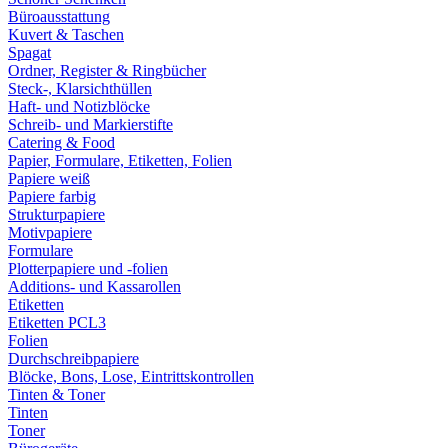
Büroausstattung
Kuvert & Taschen
Spagat
Ordner, Register & Ringbücher
Steck-, Klarsichthüllen
Haft- und Notizblöcke
Schreib- und Markierstifte
Catering & Food
Papier, Formulare, Etiketten, Folien
Papiere weiß
Papiere farbig
Strukturpapiere
Motivpapiere
Formulare
Plotterpapiere und -folien
Additions- und Kassarollen
Etiketten
Etiketten PCL3
Folien
Durchschreibpapiere
Blöcke, Bons, Lose, Eintrittskontrollen
Tinten & Toner
Tinten
Toner