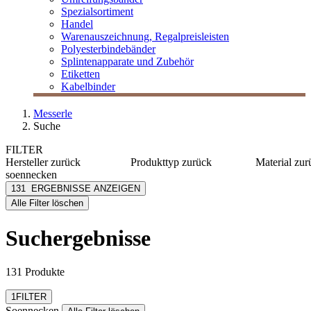
Spezialsortiment
Handel
Warenauszeichnung, Regalpreisleisten
Polyesterbindebänder
Splintenapparate und Zubehör
Etiketten
Kabelbinder
Messerle
Suche
FILTER
Hersteller
zurück
Produkttyp
zurück
Material
zur
soennecken
Haftnotizen
Karton
Soennecken
131
ERGEBNISSE ANZEIGEN
Hefter
PP
[e] one
Alle Filter löschen
Notizblöcke
Metall
[I`KU]
Ordner
PVC
3L
Suchergebnisse
Kunststo
3M
mehr anzeig
Abus
mehr anzeigen
131 Produkte
Filter zurücksetzen
1
FILTER
Soennecken