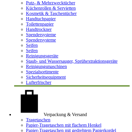
Putz- & Mehrzwecktücher
Küchenrollen & Servietten
Kosmetik & Taschentücher
Handtuchpapier
Toilettenpapier
Handtrockner
Spendersysteme
Spendersysteme
Seifen
Seifen
Reinigungsgeräte
Staub- und Wassersauger, Sprühextraktionsgeräte
Reinigungsmaschinen
Spezialsortimente
Sicherheitsequipment
Lufterfrischer
Verpackung & Versand
Tragetaschen
Papier-Tragetaschen mit flachem Henkel
Papier-Tragetaschen mit gedrehtem Papierkordel