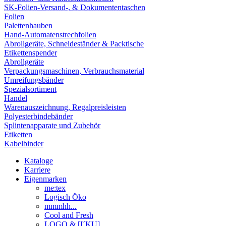
SK-Folien-Versand-, & Dokumententaschen
Folien
Palettenhauben
Hand-Automatenstrechfolien
Abrollgeräte, Schneideständer & Packtische
Etikettenspender
Abrollgeräte
Verpackungsmaschinen, Verbrauchsmaterial
Umreifungsbänder
Spezialsortiment
Handel
Warenauszeichnung, Regalpreisleisten
Polyesterbindebänder
Splintenapparate und Zubehör
Etiketten
Kabelbinder
Kataloge
Karriere
Eigenmarken
me:tex
Logisch Öko
mmmhh...
Cool and Fresh
LOGO & [I´KU]