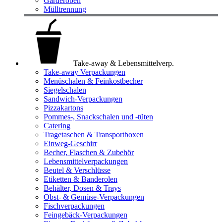
Garderoben
Mülltrennung
Take-away & Lebensmittelverp.
Take-away Verpackungen
Menüschalen & Feinkostbecher
Siegelschalen
Sandwich-Verpackungen
Pizzakartons
Pommes-, Snackschalen und -tüten
Catering
Tragetaschen & Transportboxen
Einweg-Geschirr
Becher, Flaschen & Zubehör
Lebensmittelverpackungen
Beutel & Verschlüsse
Etiketten & Banderolen
Behälter, Dosen & Trays
Obst- & Gemüse-Verpackungen
Fischverpackungen
Feingebäck-Verpackungen