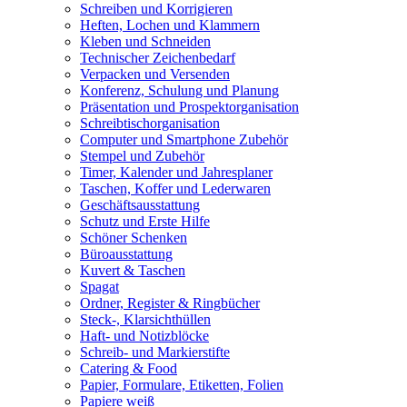
Schreiben und Korrigieren
Heften, Lochen und Klammern
Kleben und Schneiden
Technischer Zeichenbedarf
Verpacken und Versenden
Konferenz, Schulung und Planung
Präsentation und Prospektorganisation
Schreibtischorganisation
Computer und Smartphone Zubehör
Stempel und Zubehör
Timer, Kalender und Jahresplaner
Taschen, Koffer und Lederwaren
Geschäftsausstattung
Schutz und Erste Hilfe
Schöner Schenken
Büroausstattung
Kuvert & Taschen
Spagat
Ordner, Register & Ringbücher
Steck-, Klarsichthüllen
Haft- und Notizblöcke
Schreib- und Markierstifte
Catering & Food
Papier, Formulare, Etiketten, Folien
Papiere weiß