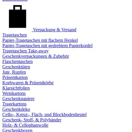
Verpackung & Versand
Tragetaschen
Papier-Tragetaschen mit flachem Henkel
Papier-Tragetaschen mit gedrehtem Papierkordel
Tragetaschen Take-away
Geschenkverpackungen & Zubehör
Flaschentaschen
Geschenktüten
Jute, Rupfen
Präsentkarton
Korbwaren & Präsentkörbe
Klarsichtfolien
Weinkartons
Geschenkpapiere
Tragekartons
Geschenkdeko
Cello-, Kreuz-, Flach- und Blockbodenbeutel
Geschenk- Stoff- & Polybänder
Holz- & Cellophanwolle
Geschenkboxen