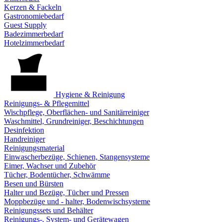
Kerzen & Fackeln
Gastronomiebedarf
Guest Supply
Badezimmerbedarf
Hotelzimmerbedarf
Hygiene & Reinigung
Reinigungs- & Pflegemittel
Wischpflege, Oberflächen- und Sanitärreiniger
Waschmittel, Grundreiniger, Beschichtungen
Desinfektion
Handreiniger
Reinigungsmaterial
Einwascherbezüge, Schienen, Stangensysteme
Eimer, Wachser und Zubehör
Tücher, Bodentücher, Schwämme
Besen und Bürsten
Halter und Bezüge, Tücher und Pressen
Moppbezüge und - halter, Bodenwischsysteme
Reinigungssets und Behälter
Reinigungs-, System- und Gerätewagen