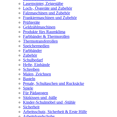
Laserpointer, Zeigestäbe
Loch-, Ösgeräte und Zubehör
Falzmaschinen und Zubehör
Frankiermaschinen und Zubehör
Prüfgeräte
Geldzählmaschinen
Produkte fürs Raumklima
Farbbänder & Thermorollen
Thermotransferrollen
Speichermedien
Farbbänder
Zubehör
Schulbedarf
Hefte, Einbände
Schreiben
Malen, Zeichnen
Basteln
Penale, Schultaschen und Rucksäcke
Spiele
Für Pädagogen
Sitzkissen und -bälle
Kinder-Schulmöbel und -Stühle
Sicherheit
Arbeitsschutz, Sicherheit & Erste Hilfe
Arbeitshandschuhe