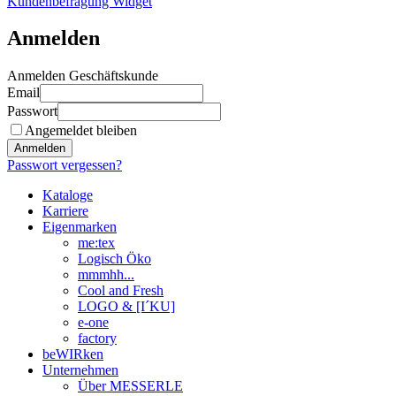
Kundenbefragung Widget
Anmelden
Anmelden Geschäftskunde
Email
Passwort
Angemeldet bleiben
Anmelden
Passwort vergessen?
Kataloge
Karriere
Eigenmarken
me:tex
Logisch Öko
mmmhh...
Cool and Fresh
LOGO & [I´KU]
e-one
factory
beWIRken
Unternehmen
Über MESSERLE