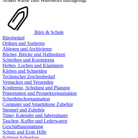
Artikel wurde zum Warenkorb hinzugefügt
Büro & Schule
Bürobedarf
Ordnen und Sortieren
Ablegen und Archivieren
Bücher, Blöcke und Haftnotizen
Schreiben und Korrigieren
Heften, Lochen und Klammern
Kleben und Schneiden
Technischer Zeichenbedarf
Verpacken und Versenden
Konferenz, Schulung und Planung
Präsentation und Prospektorganisation
Schreibtischorganisation
Computer und Smartphone Zubehör
Stempel und Zubehör
Timer, Kalender und Jahresplaner
Taschen, Koffer und Lederwaren
Geschäftsausstattung
Schutz und Erste Hilfe
Schöner Schenken