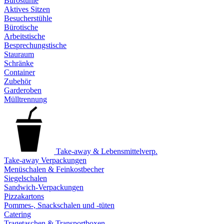
Bürostühle
Aktives Sitzen
Besucherstühle
Bürotische
Arbeitstische
Besprechungstische
Stauraum
Schränke
Container
Zubehör
Garderoben
Mülltrennung
Take-away & Lebensmittelverp.
Take-away Verpackungen
Menüschalen & Feinkostbecher
Siegelschalen
Sandwich-Verpackungen
Pizzakartons
Pommes-, Snackschalen und -tüten
Catering
Tragetaschen & Transportboxen