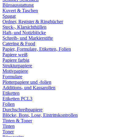
Büroausstattung
Kuvert & Taschen
Spagat
Ordner, Register & Ringbücher
Steck-, Klarsichthüllen
Haft- und Notizblöcke
Schreib- und Markierstifte
Catering & Food
Papier, Formulare, Etiketten, Folien
Papiere weiß
Papiere farbig
Strukturpapiere
Motivpapiere
Formulare
Plotterpapiere und -folien
Additions- und Kassarollen
Etiketten
Etiketten PCL3
Folien
Durchschreibpapiere
Blöcke, Bons, Lose, Eintrittskontrollen
Tinten & Toner
Tinten
Toner