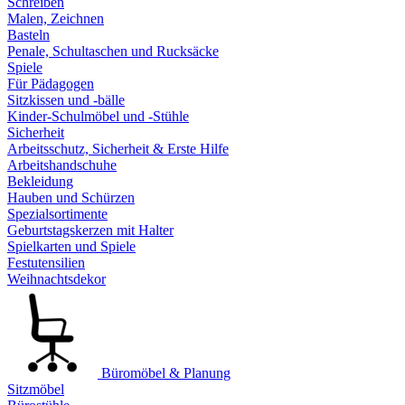
Schreiben
Malen, Zeichnen
Basteln
Penale, Schultaschen und Rucksäcke
Spiele
Für Pädagogen
Sitzkissen und -bälle
Kinder-Schulmöbel und -Stühle
Sicherheit
Arbeitsschutz, Sicherheit & Erste Hilfe
Arbeitshandschuhe
Bekleidung
Hauben und Schürzen
Spezialsortimente
Geburtstagskerzen mit Halter
Spielkarten und Spiele
Festutensilien
Weihnachtsdekor
Büromöbel & Planung
Sitzmöbel