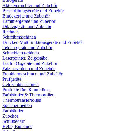
Bürogeräte
Aktenvernichter und Zubehör
Beschriftungsgeräte und Zubehör
Bindegeräte und Zubehör
Laminiergeräte und Zubehör
Diktiergeräte und Zubehör
Rechner
Schreibmaschinen
Drucker, Multifunktionsgeräte und Zubehör
Telefaxgeräte und Zubehör
Schneidemaschinen
Laserpointer, Zeigestäbe
Loch-, Ösgeräte und Zubehör
Falzmaschinen und Zubehör
Frankiermaschinen und Zubehör
Prüfgeräte
Geldzählmaschinen
Produkte fürs Raumklima
Farbbänder & Thermorollen
Thermotransferrollen
Speichermedien
Farbbänder
Zubehör
Schulbedarf
Hefte, Einbände