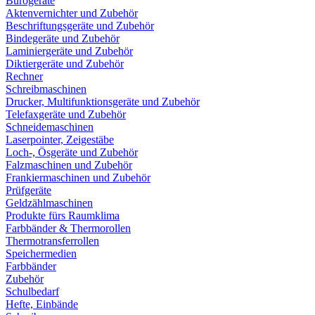
Bürogeräte
Aktenvernichter und Zubehör
Beschriftungsgeräte und Zubehör
Bindegeräte und Zubehör
Laminiergeräte und Zubehör
Diktiergeräte und Zubehör
Rechner
Schreibmaschinen
Drucker, Multifunktionsgeräte und Zubehör
Telefaxgeräte und Zubehör
Schneidemaschinen
Laserpointer, Zeigestäbe
Loch-, Ösgeräte und Zubehör
Falzmaschinen und Zubehör
Frankiermaschinen und Zubehör
Prüfgeräte
Geldzählmaschinen
Produkte fürs Raumklima
Farbbänder & Thermorollen
Thermotransferrollen
Speichermedien
Farbbänder
Zubehör
Schulbedarf
Hefte, Einbände