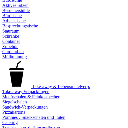
Bürostühle
Aktives Sitzen
Besucherstühle
Bürotische
Arbeitstische
Besprechungstische
Stauraum
Schränke
Container
Zubehör
Garderoben
Mülltrennung
Take-away & Lebensmittelverp.
Take-away Verpackungen
Menüschalen & Feinkostbecher
Siegelschalen
Sandwich-Verpackungen
Pizzakartons
Pommes-, Snackschalen und -tüten
Catering
Tragetaschen & Transportboxen