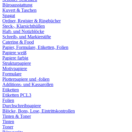
Büroausstattung
Kuvert & Taschen
Spagat
Ordner, Register & Ringbücher
Steck-, Klarsichthüllen
Haft- und Notizblöcke
Schreib- und Markierstifte
Catering & Food
Papier, Formulare, Etiketten, Folien
Papiere weiß
Papiere farbig
Strukturpapiere
Motivpapiere
Formulare
Plotterpapiere und -folien
Additions- und Kassarollen
Etiketten
Etiketten PCL3
Folien
Durchschreibpapiere
Blöcke, Bons, Lose, Eintrittskontrollen
Tinten & Toner
Tinten
Toner