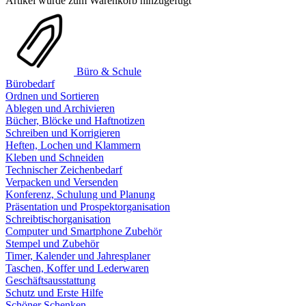
Artikel wurde zum Warenkorb hinzugefügt
Büro & Schule
Bürobedarf
Ordnen und Sortieren
Ablegen und Archivieren
Bücher, Blöcke und Haftnotizen
Schreiben und Korrigieren
Heften, Lochen und Klammern
Kleben und Schneiden
Technischer Zeichenbedarf
Verpacken und Versenden
Konferenz, Schulung und Planung
Präsentation und Prospektorganisation
Schreibtischorganisation
Computer und Smartphone Zubehör
Stempel und Zubehör
Timer, Kalender und Jahresplaner
Taschen, Koffer und Lederwaren
Geschäftsausstattung
Schutz und Erste Hilfe
Schöner Schenken