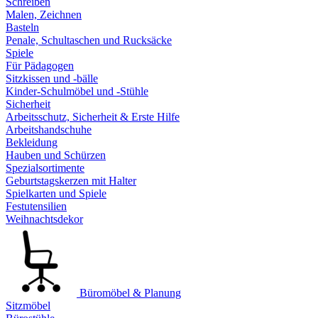
Schreiben
Malen, Zeichnen
Basteln
Penale, Schultaschen und Rucksäcke
Spiele
Für Pädagogen
Sitzkissen und -bälle
Kinder-Schulmöbel und -Stühle
Sicherheit
Arbeitsschutz, Sicherheit & Erste Hilfe
Arbeitshandschuhe
Bekleidung
Hauben und Schürzen
Spezialsortimente
Geburtstagskerzen mit Halter
Spielkarten und Spiele
Festutensilien
Weihnachtsdekor
Büromöbel & Planung
Sitzmöbel