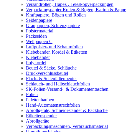
Versandrollen, Trapez-, Teleskopverpackungen
Verpackungspapier Rollen & Bogen, Karton & Pappe
Kraftpapiere, Bögen und Rollen
Seidenpapiere
Graupappen, Schrenzpapiere
Polstermaterial
Packseiden
Wellpappen C
Luftpolster- und Schaumfolien
Klebebänder, Kordel & Etiketten
Klebebänder
Polykordel
Beutel & Säcke, Schläuche
Druckverschlussbeutel
Flach- & Seitenfaltenbeutel
Schlauch- und Halbschlauchfolien
SK-Folien-Versand-, & Dokumententaschen
Folien
Palettenhauben
Hand-Automatenstrechfolien
Abrollgeräte, Schneideständer & Packtische
Etikettenspender
Abrollgeräte
Verpackungsmaschinen, Verbrauchsmaterial
Umreifungsbänder