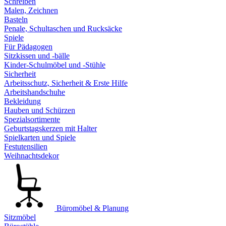
Schreiben
Malen, Zeichnen
Basteln
Penale, Schultaschen und Rucksäcke
Spiele
Für Pädagogen
Sitzkissen und -bälle
Kinder-Schulmöbel und -Stühle
Sicherheit
Arbeitsschutz, Sicherheit & Erste Hilfe
Arbeitshandschuhe
Bekleidung
Hauben und Schürzen
Spezialsortimente
Geburtstagskerzen mit Halter
Spielkarten und Spiele
Festutensilien
Weihnachtsdekor
Büromöbel & Planung
Sitzmöbel