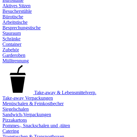
Bürostühle
Aktives Sitzen
Besucherstühle
Bürotische
Arbeitstische
Besprechungstische
Stauraum
Schränke
Container
Zubehör
Garderoben
Mülltrennung
Take-away & Lebensmittelverp.
Take-away Verpackungen
Menüschalen & Feinkostbecher
Siegelschalen
Sandwich-Verpackungen
Pizzakartons
Pommes-, Snackschalen und -tüten
Catering
Tragetaschen & Transportboxen