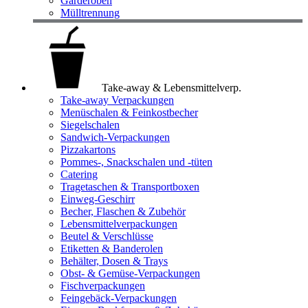
Garderoben
Mülltrennung
Take-away & Lebensmittelverp.
Take-away Verpackungen
Menüschalen & Feinkostbecher
Siegelschalen
Sandwich-Verpackungen
Pizzakartons
Pommes-, Snackschalen und -tüten
Catering
Tragetaschen & Transportboxen
Einweg-Geschirr
Becher, Flaschen & Zubehör
Lebensmittelverpackungen
Beutel & Verschlüsse
Etiketten & Banderolen
Behälter, Dosen & Trays
Obst- & Gemüse-Verpackungen
Fischverpackungen
Feingebäck-Verpackungen