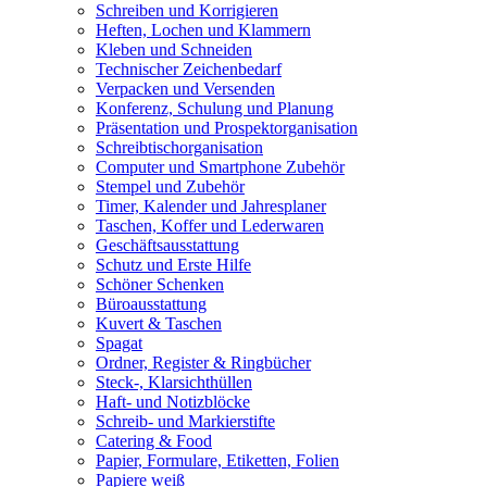
Schreiben und Korrigieren
Heften, Lochen und Klammern
Kleben und Schneiden
Technischer Zeichenbedarf
Verpacken und Versenden
Konferenz, Schulung und Planung
Präsentation und Prospektorganisation
Schreibtischorganisation
Computer und Smartphone Zubehör
Stempel und Zubehör
Timer, Kalender und Jahresplaner
Taschen, Koffer und Lederwaren
Geschäftsausstattung
Schutz und Erste Hilfe
Schöner Schenken
Büroausstattung
Kuvert & Taschen
Spagat
Ordner, Register & Ringbücher
Steck-, Klarsichthüllen
Haft- und Notizblöcke
Schreib- und Markierstifte
Catering & Food
Papier, Formulare, Etiketten, Folien
Papiere weiß