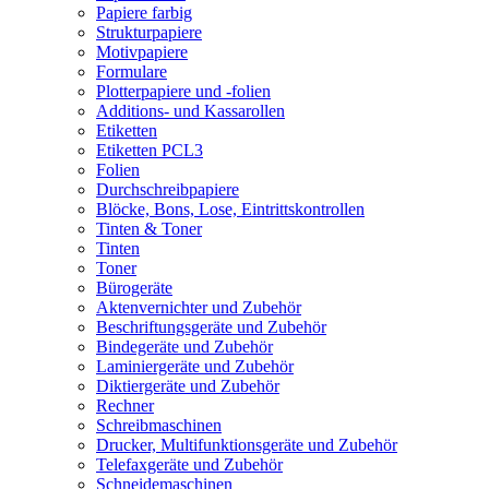
Papiere farbig
Strukturpapiere
Motivpapiere
Formulare
Plotterpapiere und -folien
Additions- und Kassarollen
Etiketten
Etiketten PCL3
Folien
Durchschreibpapiere
Blöcke, Bons, Lose, Eintrittskontrollen
Tinten & Toner
Tinten
Toner
Bürogeräte
Aktenvernichter und Zubehör
Beschriftungsgeräte und Zubehör
Bindegeräte und Zubehör
Laminiergeräte und Zubehör
Diktiergeräte und Zubehör
Rechner
Schreibmaschinen
Drucker, Multifunktionsgeräte und Zubehör
Telefaxgeräte und Zubehör
Schneidemaschinen