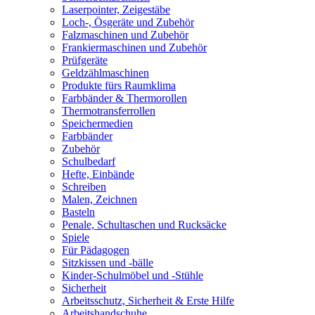
Laserpointer, Zeigestäbe
Loch-, Ösgeräte und Zubehör
Falzmaschinen und Zubehör
Frankiermaschinen und Zubehör
Prüfgeräte
Geldzählmaschinen
Produkte fürs Raumklima
Farbbänder & Thermorollen
Thermotransferrollen
Speichermedien
Farbbänder
Zubehör
Schulbedarf
Hefte, Einbände
Schreiben
Malen, Zeichnen
Basteln
Penale, Schultaschen und Rucksäcke
Spiele
Für Pädagogen
Sitzkissen und -bälle
Kinder-Schulmöbel und -Stühle
Sicherheit
Arbeitsschutz, Sicherheit & Erste Hilfe
Arbeitshandschuhe