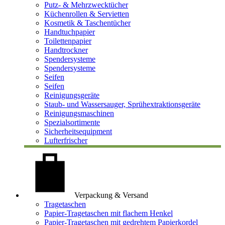
Putz- & Mehrzwecktücher
Küchenrollen & Servietten
Kosmetik & Taschentücher
Handtuchpapier
Toilettenpapier
Handtrockner
Spendersysteme
Spendersysteme
Seifen
Seifen
Reinigungsgeräte
Staub- und Wassersauger, Sprühextraktionsgeräte
Reinigungsmaschinen
Spezialsortimente
Sicherheitsequipment
Lufterfrischer
Verpackung & Versand
Tragetaschen
Papier-Tragetaschen mit flachem Henkel
Papier-Tragetaschen mit gedrehtem Papierkordel