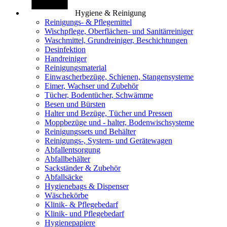
Hygiene & Reinigung
Reinigungs- & Pflegemittel
Wischpflege, Oberflächen- und Sanitärreiniger
Waschmittel, Grundreiniger, Beschichtungen
Desinfektion
Handreiniger
Reinigungsmaterial
Einwascherbezüge, Schienen, Stangensysteme
Eimer, Wachser und Zubehör
Tücher, Bodentücher, Schwämme
Besen und Bürsten
Halter und Bezüge, Tücher und Pressen
Moppbezüge und - halter, Bodenwischsysteme
Reinigungssets und Behälter
Reinigungs-, System- und Gerätewagen
Abfallentsorgung
Abfallbehälter
Sackständer & Zubehör
Abfallsäcke
Hygienebags & Dispenser
Wäschekörbe
Klinik- & Pflegebedarf
Klinik- und Pflegebedarf
Hygienepapiere