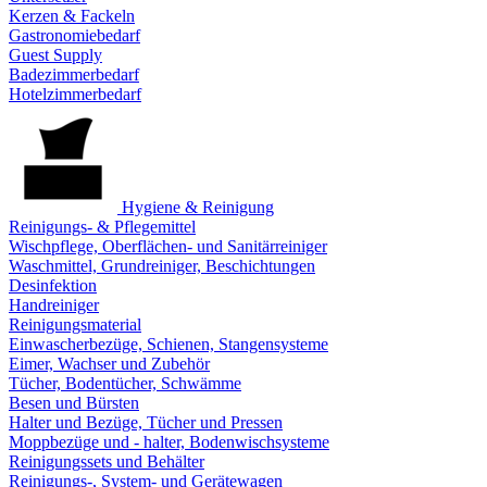
Kerzen & Fackeln
Gastronomiebedarf
Guest Supply
Badezimmerbedarf
Hotelzimmerbedarf
Hygiene & Reinigung
Reinigungs- & Pflegemittel
Wischpflege, Oberflächen- und Sanitärreiniger
Waschmittel, Grundreiniger, Beschichtungen
Desinfektion
Handreiniger
Reinigungsmaterial
Einwascherbezüge, Schienen, Stangensysteme
Eimer, Wachser und Zubehör
Tücher, Bodentücher, Schwämme
Besen und Bürsten
Halter und Bezüge, Tücher und Pressen
Moppbezüge und - halter, Bodenwischsysteme
Reinigungssets und Behälter
Reinigungs-, System- und Gerätewagen