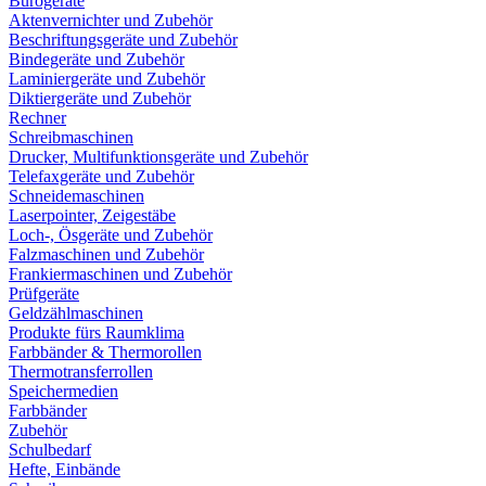
Bürogeräte
Aktenvernichter und Zubehör
Beschriftungsgeräte und Zubehör
Bindegeräte und Zubehör
Laminiergeräte und Zubehör
Diktiergeräte und Zubehör
Rechner
Schreibmaschinen
Drucker, Multifunktionsgeräte und Zubehör
Telefaxgeräte und Zubehör
Schneidemaschinen
Laserpointer, Zeigestäbe
Loch-, Ösgeräte und Zubehör
Falzmaschinen und Zubehör
Frankiermaschinen und Zubehör
Prüfgeräte
Geldzählmaschinen
Produkte fürs Raumklima
Farbbänder & Thermorollen
Thermotransferrollen
Speichermedien
Farbbänder
Zubehör
Schulbedarf
Hefte, Einbände