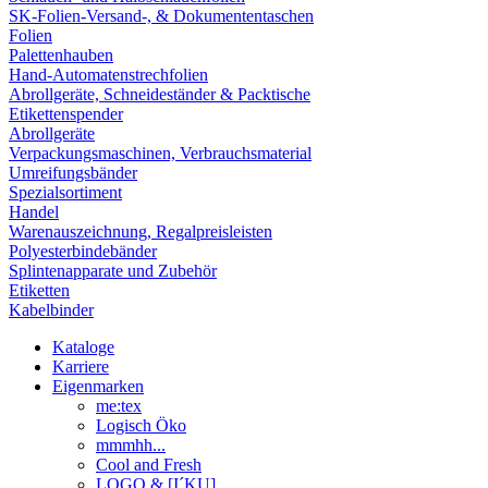
SK-Folien-Versand-, & Dokumententaschen
Folien
Palettenhauben
Hand-Automatenstrechfolien
Abrollgeräte, Schneideständer & Packtische
Etikettenspender
Abrollgeräte
Verpackungsmaschinen, Verbrauchsmaterial
Umreifungsbänder
Spezialsortiment
Handel
Warenauszeichnung, Regalpreisleisten
Polyesterbindebänder
Splintenapparate und Zubehör
Etiketten
Kabelbinder
Kataloge
Karriere
Eigenmarken
me:tex
Logisch Öko
mmmhh...
Cool and Fresh
LOGO & [I´KU]