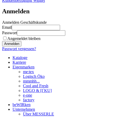
Kundenbefragung Widget
Anmelden
Anmelden Geschäftskunde
Email
Passwort
Angemeldet bleiben
Anmelden
Passwort vergessen?
Kataloge
Karriere
Eigenmarken
me:tex
Logisch Öko
mmmhh...
Cool and Fresh
LOGO & [I´KU]
e-one
factory
beWIRken
Unternehmen
Über MESSERLE