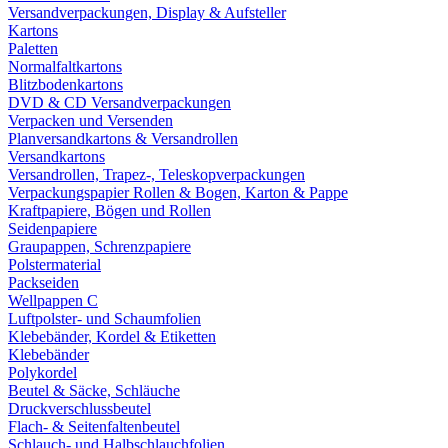
Versandverpackungen, Display & Aufsteller
Kartons
Paletten
Normalfaltkartons
Blitzbodenkartons
DVD & CD Versandverpackungen
Verpacken und Versenden
Planversandkartons & Versandrollen
Versandkartons
Versandrollen, Trapez-, Teleskopverpackungen
Verpackungspapier Rollen & Bogen, Karton & Pappe
Kraftpapiere, Bögen und Rollen
Seidenpapiere
Graupappen, Schrenzpapiere
Polstermaterial
Packseiden
Wellpappen C
Luftpolster- und Schaumfolien
Klebebänder, Kordel & Etiketten
Klebebänder
Polykordel
Beutel & Säcke, Schläuche
Druckverschlussbeutel
Flach- & Seitenfaltenbeutel
Schlauch- und Halbschlauchfolien