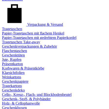
Verpackung & Versand
Tragetaschen
Papier-Tragetaschen mit flachem Henkel
Papier-Tragetaschen mit gedrehtem Papierkordel
Tragetaschen Take-away
Geschenkverpackungen & Zubehör
Flaschentaschen
Geschenktüten
Jute, Rupfen
Präsentkarton
Korbwaren & Präsentkörbe
Klarsichtfolien
Weinkartons
Geschenkpapiere
Tragekartons
Geschenkdeko
Cello-, Kreuz-, Flach- und Blockbodenbeutel
Geschenk- Stoff- & Polybänder
Holz- & Cellophanwolle
Geschenkboxen