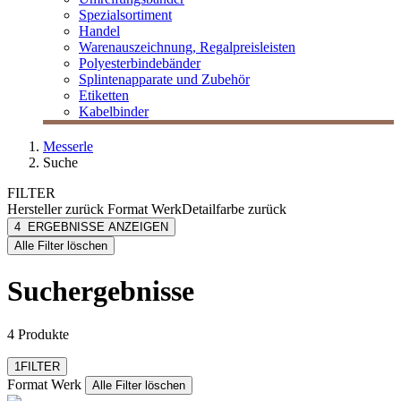
Spezialsortiment
Handel
Warenauszeichnung, Regalpreisleisten
Polyesterbindebänder
Splintenapparate und Zubehör
Etiketten
Kabelbinder
Messerle
Suche
FILTER
Hersteller
zurück
Format Werk
Detailfarbe
zurück
Format Werk
blau
4
ERGEBNISSE ANZEIGEN
[e] one
gelb
Alle Filter löschen
[I`KU]
grün
3L
rot
Suchergebnisse
3M
weiß
Abus
mehr anzeigen
4 Produkte
Filter zurücksetzen
1
FILTER
Format Werk
Alle Filter löschen