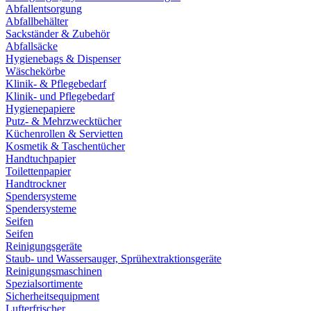
Abfallentsorgung
Abfallbehälter
Sackständer & Zubehör
Abfallsäcke
Hygienebags & Dispenser
Wäschekörbe
Klinik- & Pflegebedarf
Klinik- und Pflegebedarf
Hygienepapiere
Putz- & Mehrzwecktücher
Küchenrollen & Servietten
Kosmetik & Taschentücher
Handtuchpapier
Toilettenpapier
Handtrockner
Spendersysteme
Spendersysteme
Seifen
Seifen
Reinigungsgeräte
Staub- und Wassersauger, Sprühextraktionsgeräte
Reinigungsmaschinen
Spezialsortimente
Sicherheitsequipment
Lufterfrischer