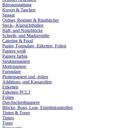
Büroausstattung
Kuvert & Taschen
Spagat
Ordner, Register & Ringbücher
Steck-, Klarsichthüllen
Haft- und Notizblöcke
Schreib- und Markierstifte
Catering & Food
Papier, Formulare, Etiketten, Folien
Papiere weiß
Papiere farbig
Strukturpapiere
Motivpapiere
Formulare
Plotterpapiere und -folien
Additions- und Kassarollen
Etiketten
Etiketten PCL3
Folien
Durchschreibpapiere
Blöcke, Bons, Lose, Eintrittskontrollen
Tinten & Toner
Tinten
Toner