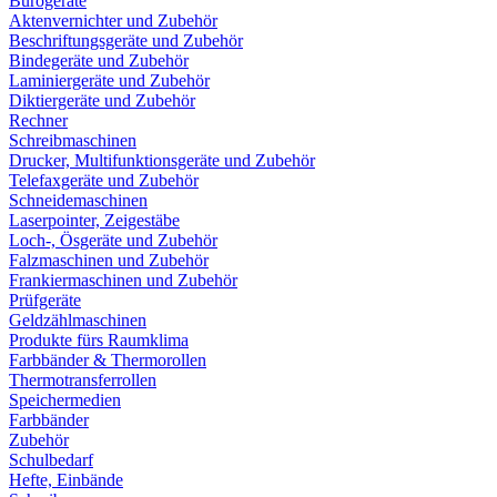
Bürogeräte
Aktenvernichter und Zubehör
Beschriftungsgeräte und Zubehör
Bindegeräte und Zubehör
Laminiergeräte und Zubehör
Diktiergeräte und Zubehör
Rechner
Schreibmaschinen
Drucker, Multifunktionsgeräte und Zubehör
Telefaxgeräte und Zubehör
Schneidemaschinen
Laserpointer, Zeigestäbe
Loch-, Ösgeräte und Zubehör
Falzmaschinen und Zubehör
Frankiermaschinen und Zubehör
Prüfgeräte
Geldzählmaschinen
Produkte fürs Raumklima
Farbbänder & Thermorollen
Thermotransferrollen
Speichermedien
Farbbänder
Zubehör
Schulbedarf
Hefte, Einbände