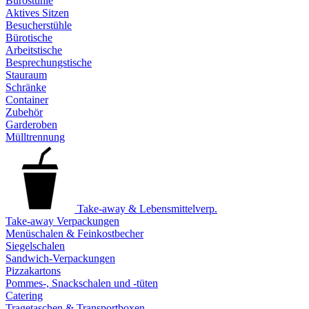
Bürostühle
Aktives Sitzen
Besucherstühle
Bürotische
Arbeitstische
Besprechungstische
Stauraum
Schränke
Container
Zubehör
Garderoben
Mülltrennung
Take-away & Lebensmittelverp.
Take-away Verpackungen
Menüschalen & Feinkostbecher
Siegelschalen
Sandwich-Verpackungen
Pizzakartons
Pommes-, Snackschalen und -tüten
Catering
Tragetaschen & Transportboxen