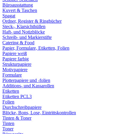
Büroausstattung
Kuvert & Taschen
Spagat
Ordner, Register & Ringbücher
Steck-, Klarsichthüllen
Haft- und Notizblöcke
Schreib- und Markierstifte
Catering & Food
Papier, Formulare, Etiketten, Folien
Papiere weiß
Papiere farbig
Strukturpapiere
Motivpapiere
Formulare
Plotterpapiere und -folien
Additions- und Kassarollen
Etiketten
Etiketten PCL3
Folien
Durchschreibpapiere
Blöcke, Bons, Lose, Eintrittskontrollen
Tinten & Toner
Tinten
Toner