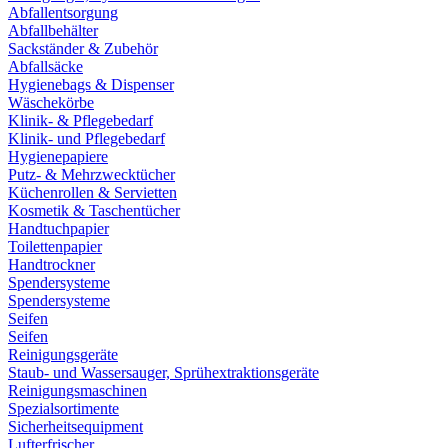
Abfallentsorgung
Abfallbehälter
Sackständer & Zubehör
Abfallsäcke
Hygienebags & Dispenser
Wäschekörbe
Klinik- & Pflegebedarf
Klinik- und Pflegebedarf
Hygienepapiere
Putz- & Mehrzwecktücher
Küchenrollen & Servietten
Kosmetik & Taschentücher
Handtuchpapier
Toilettenpapier
Handtrockner
Spendersysteme
Spendersysteme
Seifen
Seifen
Reinigungsgeräte
Staub- und Wassersauger, Sprühextraktionsgeräte
Reinigungsmaschinen
Spezialsortimente
Sicherheitsequipment
Lufterfrischer