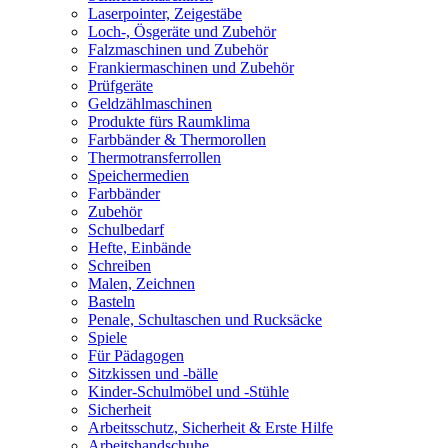
Laserpointer, Zeigestäbe
Loch-, Ösgeräte und Zubehör
Falzmaschinen und Zubehör
Frankiermaschinen und Zubehör
Prüfgeräte
Geldzählmaschinen
Produkte fürs Raumklima
Farbbänder & Thermorollen
Thermotransferrollen
Speichermedien
Farbbänder
Zubehör
Schulbedarf
Hefte, Einbände
Schreiben
Malen, Zeichnen
Basteln
Penale, Schultaschen und Rucksäcke
Spiele
Für Pädagogen
Sitzkissen und -bälle
Kinder-Schulmöbel und -Stühle
Sicherheit
Arbeitsschutz, Sicherheit & Erste Hilfe
Arbeitshandschuhe