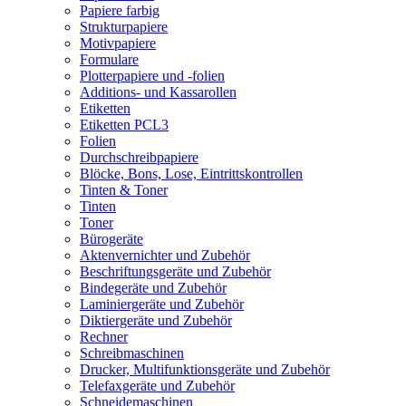
Papiere farbig
Strukturpapiere
Motivpapiere
Formulare
Plotterpapiere und -folien
Additions- und Kassarollen
Etiketten
Etiketten PCL3
Folien
Durchschreibpapiere
Blöcke, Bons, Lose, Eintrittskontrollen
Tinten & Toner
Tinten
Toner
Bürogeräte
Aktenvernichter und Zubehör
Beschriftungsgeräte und Zubehör
Bindegeräte und Zubehör
Laminiergeräte und Zubehör
Diktiergeräte und Zubehör
Rechner
Schreibmaschinen
Drucker, Multifunktionsgeräte und Zubehör
Telefaxgeräte und Zubehör
Schneidemaschinen