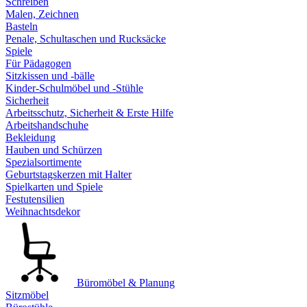
Schreiben
Malen, Zeichnen
Basteln
Penale, Schultaschen und Rucksäcke
Spiele
Für Pädagogen
Sitzkissen und -bälle
Kinder-Schulmöbel und -Stühle
Sicherheit
Arbeitsschutz, Sicherheit & Erste Hilfe
Arbeitshandschuhe
Bekleidung
Hauben und Schürzen
Spezialsortimente
Geburtstagskerzen mit Halter
Spielkarten und Spiele
Festutensilien
Weihnachtsdekor
Büromöbel & Planung
Sitzmöbel