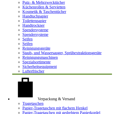
Putz- & Mehrzwecktücher
Küchenrollen & Servietten
Kosmetik & Taschentücher
Handtuchpapier
Toilettenpapier
Handtrockner
Spendersysteme
Spendersysteme
Seifen
Seifen
Reinigungsgeräte
Staub- und Wassersauger, Sprühextraktionsgeräte
Reinigungsmaschinen
Spezialsortimente
Sicherheitsequipment
Lufterfrischer
Verpackung & Versand
Tragetaschen
Papier-Tragetaschen mit flachem Henkel
Papier-Tragetaschen mit gedrehtem Papierkordel