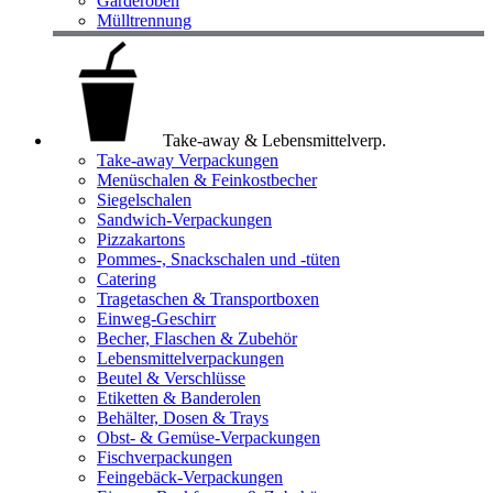
Garderoben
Mülltrennung
Take-away & Lebensmittelverp.
Take-away Verpackungen
Menüschalen & Feinkostbecher
Siegelschalen
Sandwich-Verpackungen
Pizzakartons
Pommes-, Snackschalen und -tüten
Catering
Tragetaschen & Transportboxen
Einweg-Geschirr
Becher, Flaschen & Zubehör
Lebensmittelverpackungen
Beutel & Verschlüsse
Etiketten & Banderolen
Behälter, Dosen & Trays
Obst- & Gemüse-Verpackungen
Fischverpackungen
Feingebäck-Verpackungen