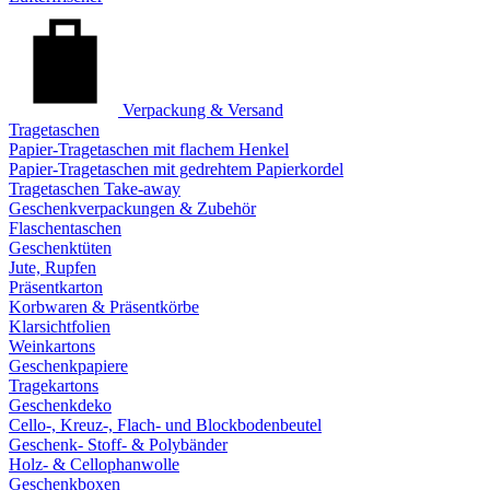
Verpackung & Versand
Tragetaschen
Papier-Tragetaschen mit flachem Henkel
Papier-Tragetaschen mit gedrehtem Papierkordel
Tragetaschen Take-away
Geschenkverpackungen & Zubehör
Flaschentaschen
Geschenktüten
Jute, Rupfen
Präsentkarton
Korbwaren & Präsentkörbe
Klarsichtfolien
Weinkartons
Geschenkpapiere
Tragekartons
Geschenkdeko
Cello-, Kreuz-, Flach- und Blockbodenbeutel
Geschenk- Stoff- & Polybänder
Holz- & Cellophanwolle
Geschenkboxen