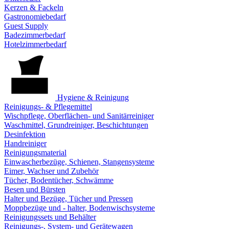
Kerzen & Fackeln
Gastronomiebedarf
Guest Supply
Badezimmerbedarf
Hotelzimmerbedarf
Hygiene & Reinigung
Reinigungs- & Pflegemittel
Wischpflege, Oberflächen- und Sanitärreiniger
Waschmittel, Grundreiniger, Beschichtungen
Desinfektion
Handreiniger
Reinigungsmaterial
Einwascherbezüge, Schienen, Stangensysteme
Eimer, Wachser und Zubehör
Tücher, Bodentücher, Schwämme
Besen und Bürsten
Halter und Bezüge, Tücher und Pressen
Moppbezüge und - halter, Bodenwischsysteme
Reinigungssets und Behälter
Reinigungs-, System- und Gerätewagen