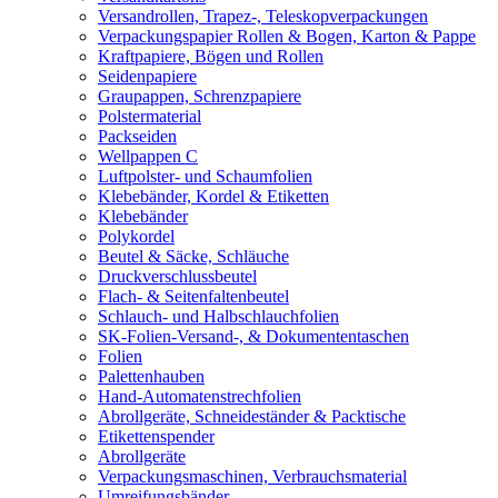
Versandrollen, Trapez-, Teleskopverpackungen
Verpackungspapier Rollen & Bogen, Karton & Pappe
Kraftpapiere, Bögen und Rollen
Seidenpapiere
Graupappen, Schrenzpapiere
Polstermaterial
Packseiden
Wellpappen C
Luftpolster- und Schaumfolien
Klebebänder, Kordel & Etiketten
Klebebänder
Polykordel
Beutel & Säcke, Schläuche
Druckverschlussbeutel
Flach- & Seitenfaltenbeutel
Schlauch- und Halbschlauchfolien
SK-Folien-Versand-, & Dokumententaschen
Folien
Palettenhauben
Hand-Automatenstrechfolien
Abrollgeräte, Schneideständer & Packtische
Etikettenspender
Abrollgeräte
Verpackungsmaschinen, Verbrauchsmaterial
Umreifungsbänder