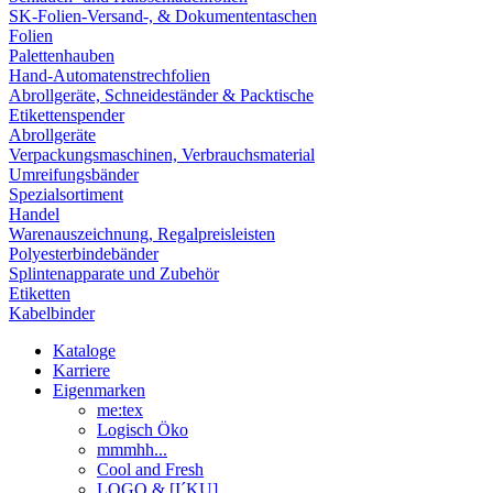
SK-Folien-Versand-, & Dokumententaschen
Folien
Palettenhauben
Hand-Automatenstrechfolien
Abrollgeräte, Schneideständer & Packtische
Etikettenspender
Abrollgeräte
Verpackungsmaschinen, Verbrauchsmaterial
Umreifungsbänder
Spezialsortiment
Handel
Warenauszeichnung, Regalpreisleisten
Polyesterbindebänder
Splintenapparate und Zubehör
Etiketten
Kabelbinder
Kataloge
Karriere
Eigenmarken
me:tex
Logisch Öko
mmmhh...
Cool and Fresh
LOGO & [I´KU]