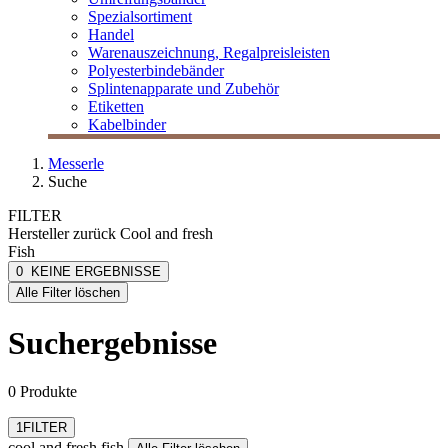
Spezialsortiment
Handel
Warenauszeichnung, Regalpreisleisten
Polyesterbindebänder
Splintenapparate und Zubehör
Etiketten
Kabelbinder
Messerle
Suche
FILTER
Hersteller
zurück
Cool and fresh
Fish
cool and fresh fish
0
KEINE ERGEBNISSE
[e] one
Alle Filter löschen
[I`KU]
3L
Suchergebnisse
3M
Abus
mehr anzeigen
0 Produkte
Filter zurücksetzen
1
FILTER
cool and fresh fish