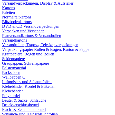
Versandverpackungen, Display & Aufsteller
Kartons
Paletten
Normalfaltkartons
Blitzbodenkartons
DVD & CD Versandverpackungen
Verpacken und Versenden
Planversandkartons & Versandrollen
Versandkartons
Versandrollen, Trapez-, Teleskopverpackungen
Verpackungspapier Rollen & Bogen, Karton & Pappe
Kraftpapiere, Bögen und Rollen
Seidenpapiere
Graupappen, Schrenzpapiere
Polstermaterial
Packseiden
Wellpappen C
Luftpolster- und Schaumfolien
Klebebänder, Kordel & Etiketten
Klebebänder
Polykordel
Beutel & Säcke, Schläuche
Druckverschlussbeutel
Flach- & Seitenfaltenbeutel
Schlauch- und Halbschlauchfolien