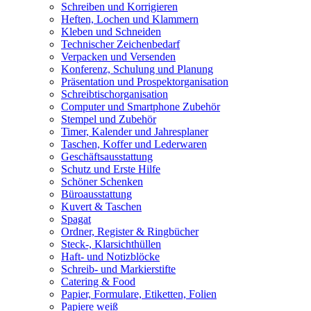
Schreiben und Korrigieren
Heften, Lochen und Klammern
Kleben und Schneiden
Technischer Zeichenbedarf
Verpacken und Versenden
Konferenz, Schulung und Planung
Präsentation und Prospektorganisation
Schreibtischorganisation
Computer und Smartphone Zubehör
Stempel und Zubehör
Timer, Kalender und Jahresplaner
Taschen, Koffer und Lederwaren
Geschäftsausstattung
Schutz und Erste Hilfe
Schöner Schenken
Büroausstattung
Kuvert & Taschen
Spagat
Ordner, Register & Ringbücher
Steck-, Klarsichthüllen
Haft- und Notizblöcke
Schreib- und Markierstifte
Catering & Food
Papier, Formulare, Etiketten, Folien
Papiere weiß