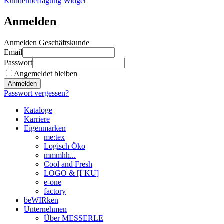
Kundenbefragung Widget
Anmelden
Anmelden Geschäftskunde
Email
Passwort
Angemeldet bleiben
Anmelden
Passwort vergessen?
Kataloge
Karriere
Eigenmarken
me:tex
Logisch Öko
mmmhh...
Cool and Fresh
LOGO & [I´KU]
e-one
factory
beWIRken
Unternehmen
Über MESSERLE