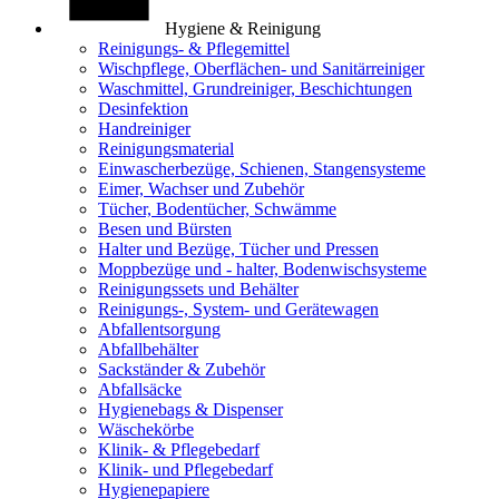
Hygiene & Reinigung
Reinigungs- & Pflegemittel
Wischpflege, Oberflächen- und Sanitärreiniger
Waschmittel, Grundreiniger, Beschichtungen
Desinfektion
Handreiniger
Reinigungsmaterial
Einwascherbezüge, Schienen, Stangensysteme
Eimer, Wachser und Zubehör
Tücher, Bodentücher, Schwämme
Besen und Bürsten
Halter und Bezüge, Tücher und Pressen
Moppbezüge und - halter, Bodenwischsysteme
Reinigungssets und Behälter
Reinigungs-, System- und Gerätewagen
Abfallentsorgung
Abfallbehälter
Sackständer & Zubehör
Abfallsäcke
Hygienebags & Dispenser
Wäschekörbe
Klinik- & Pflegebedarf
Klinik- und Pflegebedarf
Hygienepapiere