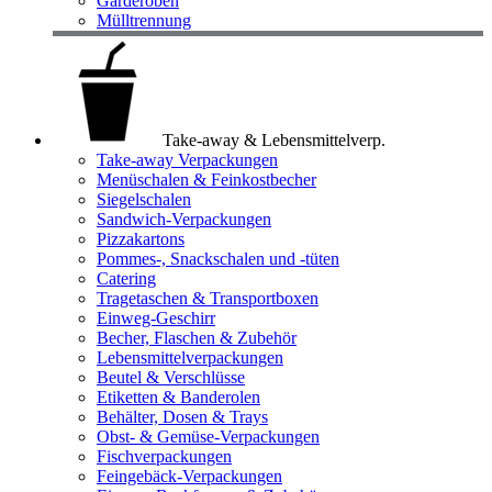
Garderoben
Mülltrennung
Take-away & Lebensmittelverp.
Take-away Verpackungen
Menüschalen & Feinkostbecher
Siegelschalen
Sandwich-Verpackungen
Pizzakartons
Pommes-, Snackschalen und -tüten
Catering
Tragetaschen & Transportboxen
Einweg-Geschirr
Becher, Flaschen & Zubehör
Lebensmittelverpackungen
Beutel & Verschlüsse
Etiketten & Banderolen
Behälter, Dosen & Trays
Obst- & Gemüse-Verpackungen
Fischverpackungen
Feingebäck-Verpackungen