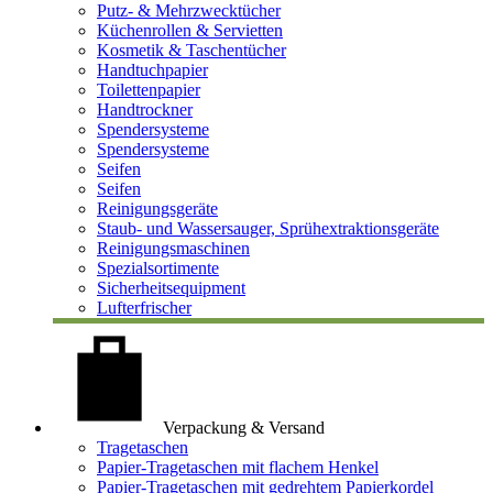
Putz- & Mehrzwecktücher
Küchenrollen & Servietten
Kosmetik & Taschentücher
Handtuchpapier
Toilettenpapier
Handtrockner
Spendersysteme
Spendersysteme
Seifen
Seifen
Reinigungsgeräte
Staub- und Wassersauger, Sprühextraktionsgeräte
Reinigungsmaschinen
Spezialsortimente
Sicherheitsequipment
Lufterfrischer
Verpackung & Versand
Tragetaschen
Papier-Tragetaschen mit flachem Henkel
Papier-Tragetaschen mit gedrehtem Papierkordel