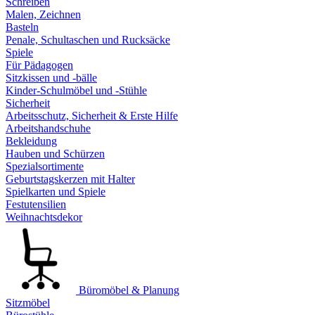
Schreiben
Malen, Zeichnen
Basteln
Penale, Schultaschen und Rucksäcke
Spiele
Für Pädagogen
Sitzkissen und -bälle
Kinder-Schulmöbel und -Stühle
Sicherheit
Arbeitsschutz, Sicherheit & Erste Hilfe
Arbeitshandschuhe
Bekleidung
Hauben und Schürzen
Spezialsortimente
Geburtstagskerzen mit Halter
Spielkarten und Spiele
Festutensilien
Weihnachtsdekor
Büromöbel & Planung
Sitzmöbel