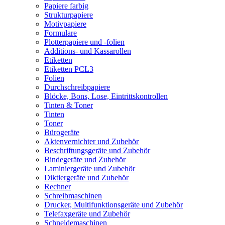
Papiere farbig
Strukturpapiere
Motivpapiere
Formulare
Plotterpapiere und -folien
Additions- und Kassarollen
Etiketten
Etiketten PCL3
Folien
Durchschreibpapiere
Blöcke, Bons, Lose, Eintrittskontrollen
Tinten & Toner
Tinten
Toner
Bürogeräte
Aktenvernichter und Zubehör
Beschriftungsgeräte und Zubehör
Bindegeräte und Zubehör
Laminiergeräte und Zubehör
Diktiergeräte und Zubehör
Rechner
Schreibmaschinen
Drucker, Multifunktionsgeräte und Zubehör
Telefaxgeräte und Zubehör
Schneidemaschinen