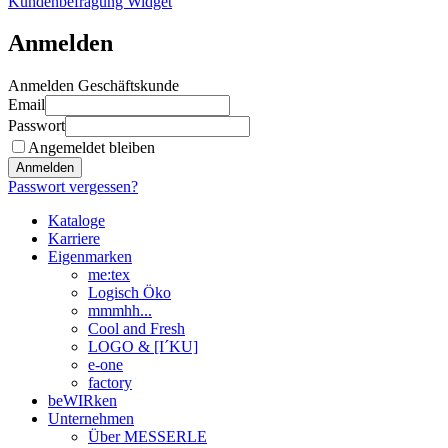
Kundenbefragung Widget
Anmelden
Anmelden Geschäftskunde
Email
Passwort
Angemeldet bleiben
Anmelden
Passwort vergessen?
Kataloge
Karriere
Eigenmarken
me:tex
Logisch Öko
mmmhh...
Cool and Fresh
LOGO & [I´KU]
e-one
factory
beWIRken
Unternehmen
Über MESSERLE