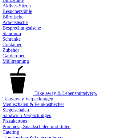
Bürostühle
Aktives Sitzen
Besucherstühle
Bürotische
Arbeitstische
Besprechungstische
Stauraum
Schränke
Container
Zubehör
Garderoben
Mülltrennung
Take-away & Lebensmittelverp.
Take-away Verpackungen
Menüschalen & Feinkostbecher
Siegelschalen
Sandwich-Verpackungen
Pizzakartons
Pommes-, Snackschalen und -tüten
Catering
Tragetaschen & Transportboxen