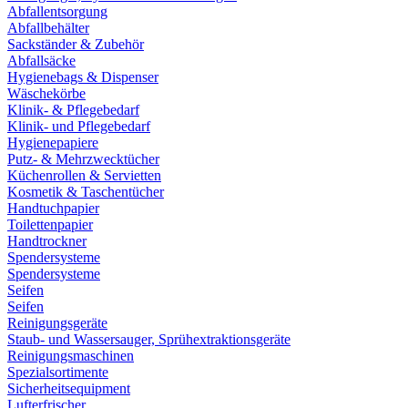
Abfallentsorgung
Abfallbehälter
Sackständer & Zubehör
Abfallsäcke
Hygienebags & Dispenser
Wäschekörbe
Klinik- & Pflegebedarf
Klinik- und Pflegebedarf
Hygienepapiere
Putz- & Mehrzwecktücher
Küchenrollen & Servietten
Kosmetik & Taschentücher
Handtuchpapier
Toilettenpapier
Handtrockner
Spendersysteme
Spendersysteme
Seifen
Seifen
Reinigungsgeräte
Staub- und Wassersauger, Sprühextraktionsgeräte
Reinigungsmaschinen
Spezialsortimente
Sicherheitsequipment
Lufterfrischer