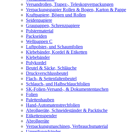
Versandrollen, Trapez-, Teleskopverpackungen
Verpackungspapier Rollen & Bogen, Karton & Pappe
Kraftpapiere, Bögen und Rollen
Seidenpapiere
Graupappen, Schrenzpapiere
Polstermaterial
Packseiden
Wellpappen C
Luftpolster- und Schaumfolien
Klebebänder, Kordel & Etiketten
Klebebänder
Polykordel
Beutel & Säcke, Schläuche
Druckverschlussbeutel
Flach- & Seitenfaltenbeutel
Schlauch- und Halbschlauchfolien
SK-Folien-Versand-, & Dokumententaschen
Folien
Palettenhauben
Hand-Automatenstrechfolien
Abrollgeräte, Schneideständer & Packtische
Etikettenspender
Abrollgeräte
Verpackungsmaschinen, Verbrauchsmaterial
Umreifungsbänder