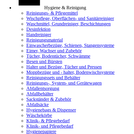
Hygiene & Reinigung
Reinigungs- & Pflegemittel
Wischpflege, Oberflächen- und Sanitärreiniger
Waschmittel, Grundreiniger, Beschichtungen
Desinfektion
Handreiniger
Reinigungsmaterial
Einwascherbezüge, Schienen, Stangensysteme
Eimer, Wachser und Zubehör
Tücher, Bodentücher, Schwämme
Besen und Bürsten
Halter und Bezüge, Tücher und Pressen
Moppbezüge und - halter, Bodenwischsysteme
Reinigungssets und Behälter
Reinigungs-, System- und Gerätewagen
Abfallentsorgung
Abfallbehälter
Sackständer & Zubehör
Abfallsäcke
Hygienebags & Dispenser
Wäschekörbe
Klinik- & Pflegebedarf
Klinik- und Pflegebedarf
Hygienepapiere