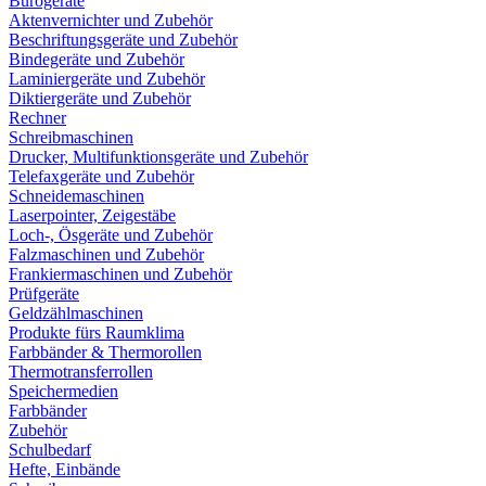
Bürogeräte
Aktenvernichter und Zubehör
Beschriftungsgeräte und Zubehör
Bindegeräte und Zubehör
Laminiergeräte und Zubehör
Diktiergeräte und Zubehör
Rechner
Schreibmaschinen
Drucker, Multifunktionsgeräte und Zubehör
Telefaxgeräte und Zubehör
Schneidemaschinen
Laserpointer, Zeigestäbe
Loch-, Ösgeräte und Zubehör
Falzmaschinen und Zubehör
Frankiermaschinen und Zubehör
Prüfgeräte
Geldzählmaschinen
Produkte fürs Raumklima
Farbbänder & Thermorollen
Thermotransferrollen
Speichermedien
Farbbänder
Zubehör
Schulbedarf
Hefte, Einbände