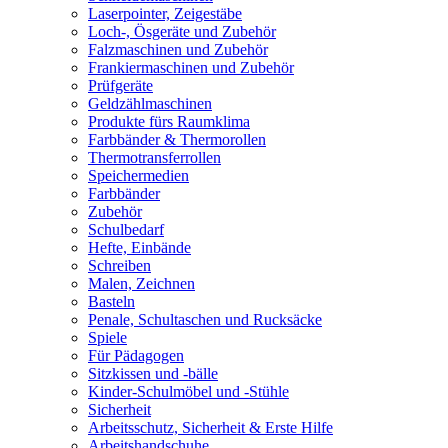
Laserpointer, Zeigestäbe
Loch-, Ösgeräte und Zubehör
Falzmaschinen und Zubehör
Frankiermaschinen und Zubehör
Prüfgeräte
Geldzählmaschinen
Produkte fürs Raumklima
Farbbänder & Thermorollen
Thermotransferrollen
Speichermedien
Farbbänder
Zubehör
Schulbedarf
Hefte, Einbände
Schreiben
Malen, Zeichnen
Basteln
Penale, Schultaschen und Rucksäcke
Spiele
Für Pädagogen
Sitzkissen und -bälle
Kinder-Schulmöbel und -Stühle
Sicherheit
Arbeitsschutz, Sicherheit & Erste Hilfe
Arbeitshandschuhe