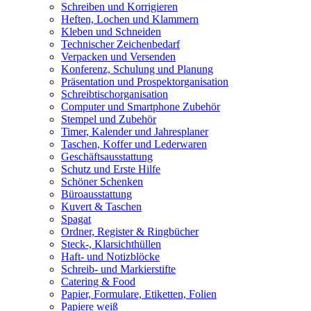
Schreiben und Korrigieren
Heften, Lochen und Klammern
Kleben und Schneiden
Technischer Zeichenbedarf
Verpacken und Versenden
Konferenz, Schulung und Planung
Präsentation und Prospektorganisation
Schreibtischorganisation
Computer und Smartphone Zubehör
Stempel und Zubehör
Timer, Kalender und Jahresplaner
Taschen, Koffer und Lederwaren
Geschäftsausstattung
Schutz und Erste Hilfe
Schöner Schenken
Büroausstattung
Kuvert & Taschen
Spagat
Ordner, Register & Ringbücher
Steck-, Klarsichthüllen
Haft- und Notizblöcke
Schreib- und Markierstifte
Catering & Food
Papier, Formulare, Etiketten, Folien
Papiere weiß