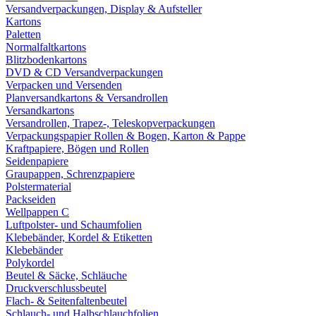
Versandverpackungen, Display & Aufsteller
Kartons
Paletten
Normalfaltkartons
Blitzbodenkartons
DVD & CD Versandverpackungen
Verpacken und Versenden
Planversandkartons & Versandrollen
Versandkartons
Versandrollen, Trapez-, Teleskopverpackungen
Verpackungspapier Rollen & Bogen, Karton & Pappe
Kraftpapiere, Bögen und Rollen
Seidenpapiere
Graupappen, Schrenzpapiere
Polstermaterial
Packseiden
Wellpappen C
Luftpolster- und Schaumfolien
Klebebänder, Kordel & Etiketten
Klebebänder
Polykordel
Beutel & Säcke, Schläuche
Druckverschlussbeutel
Flach- & Seitenfaltenbeutel
Schlauch- und Halbschlauchfolien