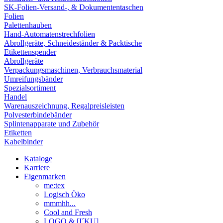
SK-Folien-Versand-, & Dokumententaschen
Folien
Palettenhauben
Hand-Automatenstrechfolien
Abrollgeräte, Schneideständer & Packtische
Etikettenspender
Abrollgeräte
Verpackungsmaschinen, Verbrauchsmaterial
Umreifungsbänder
Spezialsortiment
Handel
Warenauszeichnung, Regalpreisleisten
Polyesterbindebänder
Splintenapparate und Zubehör
Etiketten
Kabelbinder
Kataloge
Karriere
Eigenmarken
me:tex
Logisch Öko
mmmhh...
Cool and Fresh
LOGO & [I´KU]