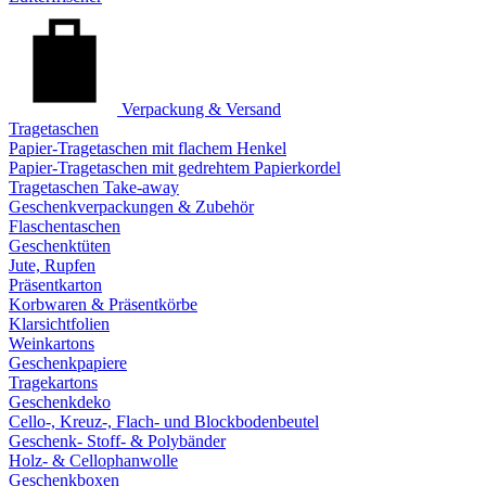
Verpackung & Versand
Tragetaschen
Papier-Tragetaschen mit flachem Henkel
Papier-Tragetaschen mit gedrehtem Papierkordel
Tragetaschen Take-away
Geschenkverpackungen & Zubehör
Flaschentaschen
Geschenktüten
Jute, Rupfen
Präsentkarton
Korbwaren & Präsentkörbe
Klarsichtfolien
Weinkartons
Geschenkpapiere
Tragekartons
Geschenkdeko
Cello-, Kreuz-, Flach- und Blockbodenbeutel
Geschenk- Stoff- & Polybänder
Holz- & Cellophanwolle
Geschenkboxen