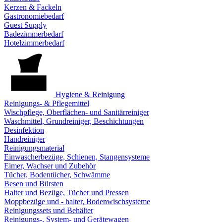
Kerzen & Fackeln
Gastronomiebedarf
Guest Supply
Badezimmerbedarf
Hotelzimmerbedarf
Hygiene & Reinigung
Reinigungs- & Pflegemittel
Wischpflege, Oberflächen- und Sanitärreiniger
Waschmittel, Grundreiniger, Beschichtungen
Desinfektion
Handreiniger
Reinigungsmaterial
Einwascherbezüge, Schienen, Stangensysteme
Eimer, Wachser und Zubehör
Tücher, Bodentücher, Schwämme
Besen und Bürsten
Halter und Bezüge, Tücher und Pressen
Moppbezüge und - halter, Bodenwischsysteme
Reinigungssets und Behälter
Reinigungs-, System- und Gerätewagen