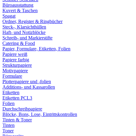
Büroausstattung
Kuvert & Taschen
Spagat
Ordner, Register & Ringbücher
Steck-, Klarsichthüllen
Haft- und Notizblöcke
Schreib- und Markierstifte
Catering & Food
Papier, Formulare, Etiketten, Folien
Papiere weiß
Papiere farbig
Strukturpapiere
Motivpapiere
Formulare
Plotterpapiere und -folien
Additions- und Kassarollen
Etiketten
Etiketten PCL3
Folien
Durchschreibpapiere
Blöcke, Bons, Lose, Eintrittskontrollen
Tinten & Toner
Tinten
Toner