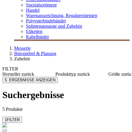
Spezialsortiment
Handel
Warenauszeichnung, Regalpreisleisten
Polyesterbindebänder
Splintenapparate und Zubehör
Etiketten
Kabelbinder
Messerle
Büromöbel & Planung
Zubehör
FILTER
Hersteller
zurück
Produkttyp
zurück
Größe
zurüc
Caimi
Garderoben
30x12,5
5
ERGEBNISSE ANZEIGEN
Neudörfler
Mülltrennung
167 cm 
Nowy Styl
Suchergebnisse
5 Produkte
1
FILTER