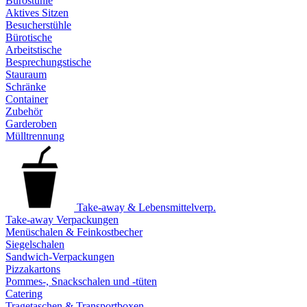
Bürostühle
Aktives Sitzen
Besucherstühle
Bürotische
Arbeitstische
Besprechungstische
Stauraum
Schränke
Container
Zubehör
Garderoben
Mülltrennung
Take-away & Lebensmittelverp.
Take-away Verpackungen
Menüschalen & Feinkostbecher
Siegelschalen
Sandwich-Verpackungen
Pizzakartons
Pommes-, Snackschalen und -tüten
Catering
Tragetaschen & Transportboxen