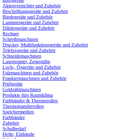
Bürogeräte
Aktenvernichter und Zubehör
Beschriftungsgeräte und Zubehör
Bindegeräte und Zubehör
Laminiergeräte und Zubehör
Diktiergeräte und Zubehör
Rechner
Schreibmaschinen
Drucker, Multifunktionsgeräte und Zubehör
Telefaxgeräte und Zubehör
Schneidemaschinen
Laserpointer, Zeigestäbe
Loch-, Ösgeräte und Zubehör
Falzmaschinen und Zubehör
Frankiermaschinen und Zubehör
Prüfgeräte
Geldzählmaschinen
Produkte fürs Raumklima
Farbbänder & Thermorollen
Thermotransferrollen
Speichermedien
Farbbänder
Zubehör
Schulbedarf
Hefte, Einbände