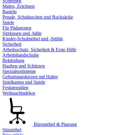
Schreiben
Malen, Zeichnen
Basteln
Penale, Schultaschen und Rucksäcke
Spiele
Für Pädagogen
Sitzkissen und -bälle
Kinder-Schulmöbel und -Stühle
Sicherheit
Arbeitsschutz, Sicherheit & Erste Hilfe
Arbeitshandschuhe
Bekleidung
Hauben und Schürzen
Spezialsortimente
Geburtstagskerzen mit Halter
Spielkarten und Spiele
Festutensilien
Weihnachtsdekor
Büromöbel & Planung
Sitzmöbel