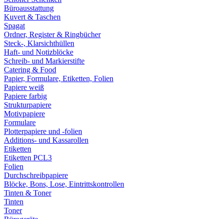
Büroausstattung
Kuvert & Taschen
Spagat
Ordner, Register & Ringbücher
Steck-, Klarsichthüllen
Haft- und Notizblöcke
Schreib- und Markierstifte
Catering & Food
Papier, Formulare, Etiketten, Folien
Papiere weiß
Papiere farbig
Strukturpapiere
Motivpapiere
Formulare
Plotterpapiere und -folien
Additions- und Kassarollen
Etiketten
Etiketten PCL3
Folien
Durchschreibpapiere
Blöcke, Bons, Lose, Eintrittskontrollen
Tinten & Toner
Tinten
Toner