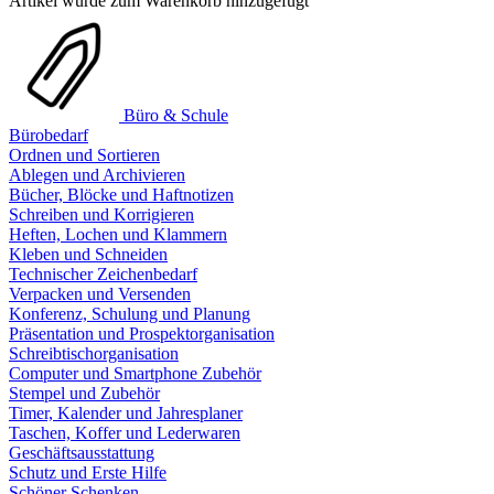
Artikel wurde zum Warenkorb hinzugefügt
Büro & Schule
Bürobedarf
Ordnen und Sortieren
Ablegen und Archivieren
Bücher, Blöcke und Haftnotizen
Schreiben und Korrigieren
Heften, Lochen und Klammern
Kleben und Schneiden
Technischer Zeichenbedarf
Verpacken und Versenden
Konferenz, Schulung und Planung
Präsentation und Prospektorganisation
Schreibtischorganisation
Computer und Smartphone Zubehör
Stempel und Zubehör
Timer, Kalender und Jahresplaner
Taschen, Koffer und Lederwaren
Geschäftsausstattung
Schutz und Erste Hilfe
Schöner Schenken