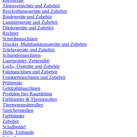
Bürogeräte
Aktenvernichter und Zubehör
Beschriftungsgeräte und Zubehör
Bindegeräte und Zubehör
Laminiergeräte und Zubehör
Diktiergeräte und Zubehör
Rechner
Schreibmaschinen
Drucker, Multifunktionsgeräte und Zubehör
Telefaxgeräte und Zubehör
Schneidemaschinen
Laserpointer, Zeigestäbe
Loch-, Ösgeräte und Zubehör
Falzmaschinen und Zubehör
Frankiermaschinen und Zubehör
Prüfgeräte
Geldzählmaschinen
Produkte fürs Raumklima
Farbbänder & Thermorollen
Thermotransferrollen
Speichermedien
Farbbänder
Zubehör
Schulbedarf
Hefte, Einbände