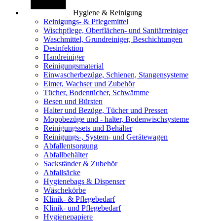
Hygiene & Reinigung
Reinigungs- & Pflegemittel
Wischpflege, Oberflächen- und Sanitärreiniger
Waschmittel, Grundreiniger, Beschichtungen
Desinfektion
Handreiniger
Reinigungsmaterial
Einwascherbezüge, Schienen, Stangensysteme
Eimer, Wachser und Zubehör
Tücher, Bodentücher, Schwämme
Besen und Bürsten
Halter und Bezüge, Tücher und Pressen
Moppbezüge und - halter, Bodenwischsysteme
Reinigungssets und Behälter
Reinigungs-, System- und Gerätewagen
Abfallentsorgung
Abfallbehälter
Sackständer & Zubehör
Abfallsäcke
Hygienebags & Dispenser
Wäschekörbe
Klinik- & Pflegebedarf
Klinik- und Pflegebedarf
Hygienepapiere