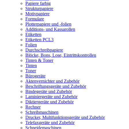
Papiere farbig
Strukturpapiere
Motivpapiere
Formulare
Plotterpapiere und -folien
Additions- und Kassarollen
Etiketten
Etiketten PCL3
Folien
Durchschreibpapiere
Blöcke, Bons, Lose, Eintrittskontrollen
Tinten & Toner
Tinten
Toner
Bürogeräte
Aktenvernichter und Zubehör
Beschriftungsgeräte und Zubehör
Bindegeräte und Zubehör
Laminiergeräte und Zubehör
Diktiergeräte und Zubehör
Rechner
Schreibmaschinen
Drucker, Multifunktionsgeräte und Zubehör
Telefaxgeräte und Zubehör
Schneidemaschinen