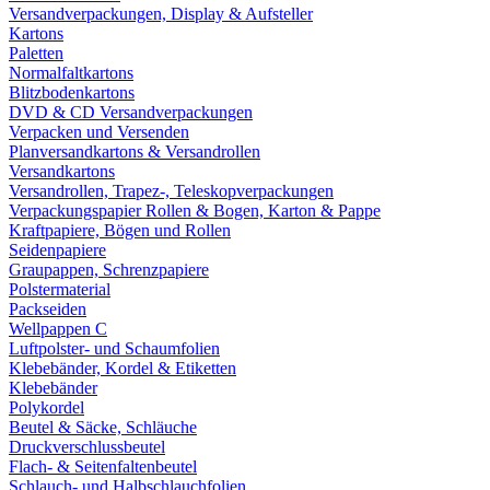
Versandverpackungen, Display & Aufsteller
Kartons
Paletten
Normalfaltkartons
Blitzbodenkartons
DVD & CD Versandverpackungen
Verpacken und Versenden
Planversandkartons & Versandrollen
Versandkartons
Versandrollen, Trapez-, Teleskopverpackungen
Verpackungspapier Rollen & Bogen, Karton & Pappe
Kraftpapiere, Bögen und Rollen
Seidenpapiere
Graupappen, Schrenzpapiere
Polstermaterial
Packseiden
Wellpappen C
Luftpolster- und Schaumfolien
Klebebänder, Kordel & Etiketten
Klebebänder
Polykordel
Beutel & Säcke, Schläuche
Druckverschlussbeutel
Flach- & Seitenfaltenbeutel
Schlauch- und Halbschlauchfolien