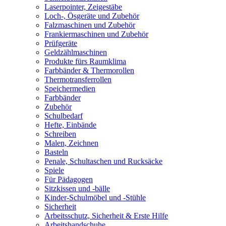
Laserpointer, Zeigestäbe
Loch-, Ösgeräte und Zubehör
Falzmaschinen und Zubehör
Frankiermaschinen und Zubehör
Prüfgeräte
Geldzählmaschinen
Produkte fürs Raumklima
Farbbänder & Thermorollen
Thermotransferrollen
Speichermedien
Farbbänder
Zubehör
Schulbedarf
Hefte, Einbände
Schreiben
Malen, Zeichnen
Basteln
Penale, Schultaschen und Rucksäcke
Spiele
Für Pädagogen
Sitzkissen und -bälle
Kinder-Schulmöbel und -Stühle
Sicherheit
Arbeitsschutz, Sicherheit & Erste Hilfe
Arbeitshandschuhe