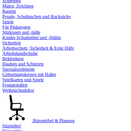
Schreiben
Malen, Zeichnen
Basteln
Penale, Schultaschen und Rucksäcke
Spiele
Für Pädagogen
Sitzkissen und -bälle
Kinder-Schulmöbel und -Stühle
Sicherheit
Arbeitsschutz, Sicherheit & Erste Hilfe
Arbeitshandschuhe
Bekleidung
Hauben und Schürzen
Spezialsortimente
Geburtstagskerzen mit Halter
Spielkarten und Spiele
Festutensilien
Weihnachtsdekor
Büromöbel & Planung
Sitzmöbel