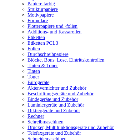
Papiere farbig
Strukturpapiere
Motivpapiere
Formulare
Plotterpapiere und -folien
Additions- und Kassarollen
Etiketten
Etiketten PCL3
Folien
Durchschreibpapiere
Blöcke, Bons, Lose, Eintrittskontrollen
Tinten & Toner
Tinten
Toner
Bürogeräte
Aktenvernichter und Zubehör
Beschriftungsgeräte und Zubehör
Bindegeräte und Zubehör
Laminiergeräte und Zubehör
Diktiergeräte und Zubehör
Rechner
Schreibmaschinen
Drucker, Multifunktionsgeräte und Zubehör
Telefaxgeräte und Zubehör
Schneidemaschinen