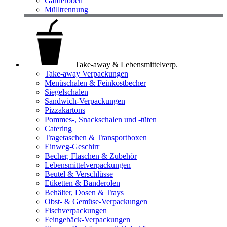
Garderoben
Mülltrennung
Take-away & Lebensmittelverp.
Take-away Verpackungen
Menüschalen & Feinkostbecher
Siegelschalen
Sandwich-Verpackungen
Pizzakartons
Pommes-, Snackschalen und -tüten
Catering
Tragetaschen & Transportboxen
Einweg-Geschirr
Becher, Flaschen & Zubehör
Lebensmittelverpackungen
Beutel & Verschlüsse
Etiketten & Banderolen
Behälter, Dosen & Trays
Obst- & Gemüse-Verpackungen
Fischverpackungen
Feingebäck-Verpackungen