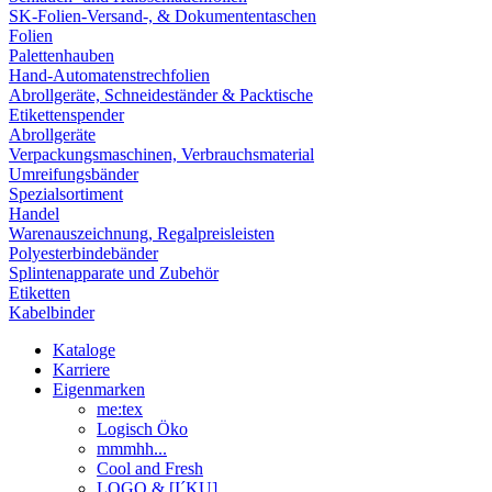
SK-Folien-Versand-, & Dokumententaschen
Folien
Palettenhauben
Hand-Automatenstrechfolien
Abrollgeräte, Schneideständer & Packtische
Etikettenspender
Abrollgeräte
Verpackungsmaschinen, Verbrauchsmaterial
Umreifungsbänder
Spezialsortiment
Handel
Warenauszeichnung, Regalpreisleisten
Polyesterbindebänder
Splintenapparate und Zubehör
Etiketten
Kabelbinder
Kataloge
Karriere
Eigenmarken
me:tex
Logisch Öko
mmmhh...
Cool and Fresh
LOGO & [I´KU]