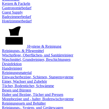
Kerzen & Fackeln
Gastronomiebedarf
Guest Supply
Badezimmerbedarf
Hotelzimmerbedarf
Hygiene & Reinigung
Reinigungs- & Pflegemittel
Wischpflege, Oberflächen- und Sanitärreiniger
Waschmittel, Grundreiniger, Beschichtungen
Desinfektion
Handreiniger
Reinigungsmaterial
Einwascherbezüge, Schienen, Stangensysteme
Eimer, Wachser und Zubehör
Tücher, Bodentücher, Schwämme
Besen und Bürsten
Halter und Bezüge, Tücher und Pressen
Moppbezüge und - halter, Bodenwischsysteme
Reinigungssets und Behälter
Reinigungs-, System- und Gerätewagen