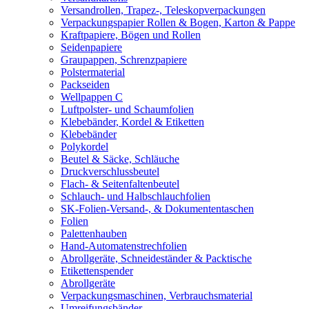
Versandrollen, Trapez-, Teleskopverpackungen
Verpackungspapier Rollen & Bogen, Karton & Pappe
Kraftpapiere, Bögen und Rollen
Seidenpapiere
Graupappen, Schrenzpapiere
Polstermaterial
Packseiden
Wellpappen C
Luftpolster- und Schaumfolien
Klebebänder, Kordel & Etiketten
Klebebänder
Polykordel
Beutel & Säcke, Schläuche
Druckverschlussbeutel
Flach- & Seitenfaltenbeutel
Schlauch- und Halbschlauchfolien
SK-Folien-Versand-, & Dokumententaschen
Folien
Palettenhauben
Hand-Automatenstrechfolien
Abrollgeräte, Schneideständer & Packtische
Etikettenspender
Abrollgeräte
Verpackungsmaschinen, Verbrauchsmaterial
Umreifungsbänder