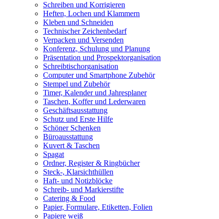
Schreiben und Korrigieren
Heften, Lochen und Klammern
Kleben und Schneiden
Technischer Zeichenbedarf
Verpacken und Versenden
Konferenz, Schulung und Planung
Präsentation und Prospektorganisation
Schreibtischorganisation
Computer und Smartphone Zubehör
Stempel und Zubehör
Timer, Kalender und Jahresplaner
Taschen, Koffer und Lederwaren
Geschäftsausstattung
Schutz und Erste Hilfe
Schöner Schenken
Büroausstattung
Kuvert & Taschen
Spagat
Ordner, Register & Ringbücher
Steck-, Klarsichthüllen
Haft- und Notizblöcke
Schreib- und Markierstifte
Catering & Food
Papier, Formulare, Etiketten, Folien
Papiere weiß