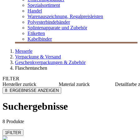
Spezialsortiment
Handel
Warenauszeichnung, Regalpreisleisten
Polyesterbindebänder
Splintenapparate und Zubehör
Etiketten
Kabelbinder
Messerle
Verpackung & Versand
Geschenkverpackungen & Zubehör
Flaschentaschen
FILTER
Hersteller
zurück
Material
zurück
Detailfarbe
MESSERLE
Papier
blau
8
ERGEBNISSE ANZEIGEN
Zischka
Karton
bordeau
ZÖWIE
braun
Suchergebnisse
dunkelbl
farblich s
mehr anzeig
8 Produkte
1
FILTER