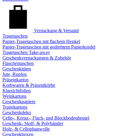
Verpackung & Versand
Tragetaschen
Papier-Tragetaschen mit flachem Henkel
Papier-Tragetaschen mit gedrehtem Papierkordel
Tragetaschen Take-away
Geschenkverpackungen & Zubehör
Flaschentaschen
Geschenktüten
Jute, Rupfen
Präsentkarton
Korbwaren & Präsentkörbe
Klarsichtfolien
Weinkartons
Geschenkpapiere
Tragekartons
Geschenkdeko
Cello-, Kreuz-, Flach- und Blockbodenbeutel
Geschenk- Stoff- & Polybänder
Holz- & Cellophanwolle
Geschenkboxen