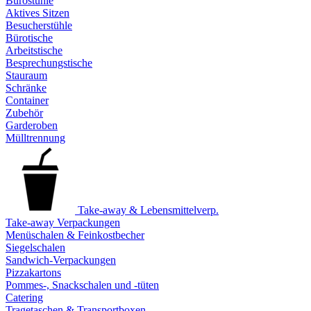
Bürostühle
Aktives Sitzen
Besucherstühle
Bürotische
Arbeitstische
Besprechungstische
Stauraum
Schränke
Container
Zubehör
Garderoben
Mülltrennung
Take-away & Lebensmittelverp.
Take-away Verpackungen
Menüschalen & Feinkostbecher
Siegelschalen
Sandwich-Verpackungen
Pizzakartons
Pommes-, Snackschalen und -tüten
Catering
Tragetaschen & Transportboxen