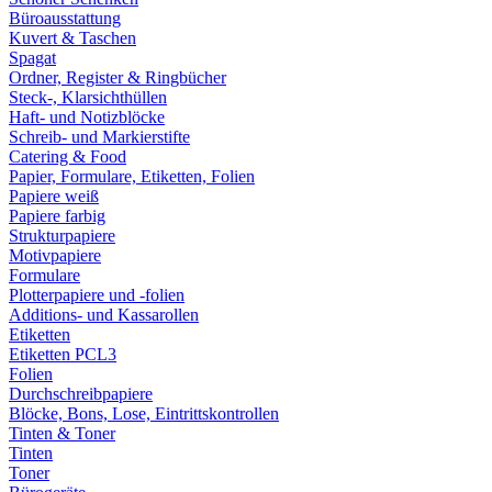
Büroausstattung
Kuvert & Taschen
Spagat
Ordner, Register & Ringbücher
Steck-, Klarsichthüllen
Haft- und Notizblöcke
Schreib- und Markierstifte
Catering & Food
Papier, Formulare, Etiketten, Folien
Papiere weiß
Papiere farbig
Strukturpapiere
Motivpapiere
Formulare
Plotterpapiere und -folien
Additions- und Kassarollen
Etiketten
Etiketten PCL3
Folien
Durchschreibpapiere
Blöcke, Bons, Lose, Eintrittskontrollen
Tinten & Toner
Tinten
Toner