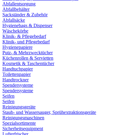
Abfallentsorgung
Abfallbehälter
Sackständer & Zubehör
Abfallsäcke
Hygienebags & Dispenser
Wäschekörbe
Klinik- & Pflegebedarf
Klinik- und Pflegebedarf
Hygienepapiere
Putz- & Mehrzwecktücher
Küchenrollen & Servietten
Kosmetik & Taschentücher
Handtuchpapier
Toilettenpapier
Handtrockner
Spendersysteme
Spendersysteme
Seifen
Seifen
Reinigungsgeräte
Staub- und Wassersauger, Sprühextraktionsgeräte
Reinigungsmaschinen
Spezialsortimente
Sicherheitsequipment
Lufterfrischer