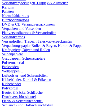
Versandverpackungen, Display & Aufsteller
Kartons
Paletten
Normalfaltkartons
Blitzbodenkartons
DVD & CD Versandverpackungen
Verpacken und Versenden
Planversandkartons & Versandrollen
Versandkartons
Versandrollen, Trapez-, Teleskopverpackungen
Verpackungspapier Rollen & Bogen, Karton & Pappe
Kraftpapiere, Bögen und Rollen
Seidenpapiere
Graupappen, Schrenzpapiere
Polstermaterial
Packseiden
Wellpappen C
Luftpolster- und Schaumfolien
Klebebänder, Kordel & Etiketten
Klebebänder
Polykordel
Beutel & Säcke, Schläuche
Druckverschlussbeutel
Flach- & Seitenfaltenbeutel
Schlauch- und Halbschlauchfolien