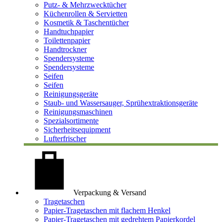
Putz- & Mehrzwecktücher
Küchenrollen & Servietten
Kosmetik & Taschentücher
Handtuchpapier
Toilettenpapier
Handtrockner
Spendersysteme
Spendersysteme
Seifen
Seifen
Reinigungsgeräte
Staub- und Wassersauger, Sprühextraktionsgeräte
Reinigungsmaschinen
Spezialsortimente
Sicherheitsequipment
Lufterfrischer
Verpackung & Versand
Tragetaschen
Papier-Tragetaschen mit flachem Henkel
Papier-Tragetaschen mit gedrehtem Papierkordel