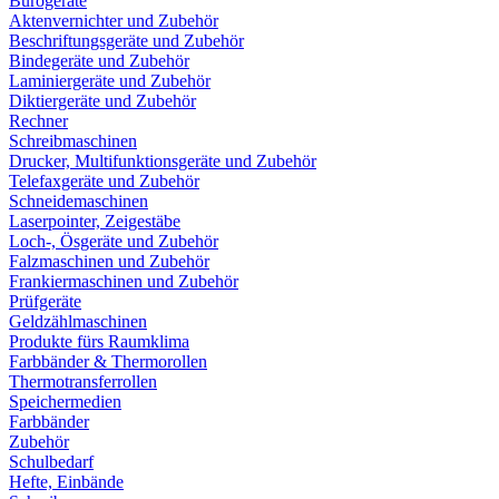
Bürogeräte
Aktenvernichter und Zubehör
Beschriftungsgeräte und Zubehör
Bindegeräte und Zubehör
Laminiergeräte und Zubehör
Diktiergeräte und Zubehör
Rechner
Schreibmaschinen
Drucker, Multifunktionsgeräte und Zubehör
Telefaxgeräte und Zubehör
Schneidemaschinen
Laserpointer, Zeigestäbe
Loch-, Ösgeräte und Zubehör
Falzmaschinen und Zubehör
Frankiermaschinen und Zubehör
Prüfgeräte
Geldzählmaschinen
Produkte fürs Raumklima
Farbbänder & Thermorollen
Thermotransferrollen
Speichermedien
Farbbänder
Zubehör
Schulbedarf
Hefte, Einbände