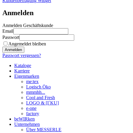
Kundenbefragung Widget
Anmelden
Anmelden Geschäftskunde
Email
Passwort
Angemeldet bleiben
Anmelden
Passwort vergessen?
Kataloge
Karriere
Eigenmarken
me:tex
Logisch Öko
mmmhh...
Cool and Fresh
LOGO & [I´KU]
e-one
factory
beWIRken
Unternehmen
Über MESSERLE