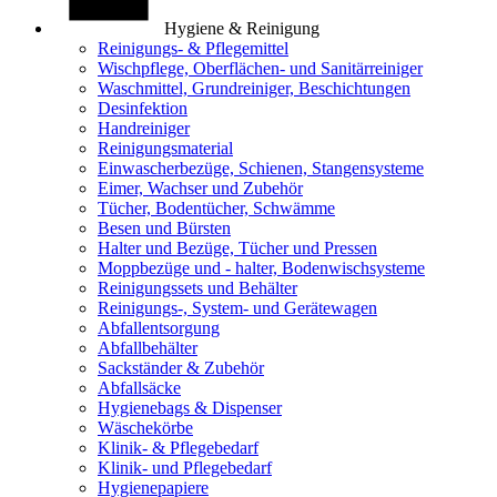
Hygiene & Reinigung
Reinigungs- & Pflegemittel
Wischpflege, Oberflächen- und Sanitärreiniger
Waschmittel, Grundreiniger, Beschichtungen
Desinfektion
Handreiniger
Reinigungsmaterial
Einwascherbezüge, Schienen, Stangensysteme
Eimer, Wachser und Zubehör
Tücher, Bodentücher, Schwämme
Besen und Bürsten
Halter und Bezüge, Tücher und Pressen
Moppbezüge und - halter, Bodenwischsysteme
Reinigungssets und Behälter
Reinigungs-, System- und Gerätewagen
Abfallentsorgung
Abfallbehälter
Sackständer & Zubehör
Abfallsäcke
Hygienebags & Dispenser
Wäschekörbe
Klinik- & Pflegebedarf
Klinik- und Pflegebedarf
Hygienepapiere