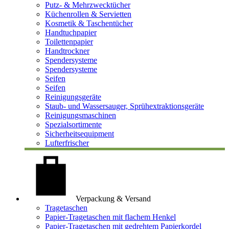
Putz- & Mehrzwecktücher
Küchenrollen & Servietten
Kosmetik & Taschentücher
Handtuchpapier
Toilettenpapier
Handtrockner
Spendersysteme
Spendersysteme
Seifen
Seifen
Reinigungsgeräte
Staub- und Wassersauger, Sprühextraktionsgeräte
Reinigungsmaschinen
Spezialsortimente
Sicherheitsequipment
Lufterfrischer
Verpackung & Versand
Tragetaschen
Papier-Tragetaschen mit flachem Henkel
Papier-Tragetaschen mit gedrehtem Papierkordel