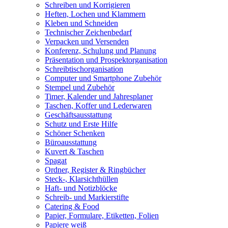
Schreiben und Korrigieren
Heften, Lochen und Klammern
Kleben und Schneiden
Technischer Zeichenbedarf
Verpacken und Versenden
Konferenz, Schulung und Planung
Präsentation und Prospektorganisation
Schreibtischorganisation
Computer und Smartphone Zubehör
Stempel und Zubehör
Timer, Kalender und Jahresplaner
Taschen, Koffer und Lederwaren
Geschäftsausstattung
Schutz und Erste Hilfe
Schöner Schenken
Büroausstattung
Kuvert & Taschen
Spagat
Ordner, Register & Ringbücher
Steck-, Klarsichthüllen
Haft- und Notizblöcke
Schreib- und Markierstifte
Catering & Food
Papier, Formulare, Etiketten, Folien
Papiere weiß