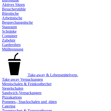
Bürostühle
Aktives Sitzen
Besucherstühle
Bürotische
Arbeitstische
Besprechungstische
Stauraum
Schränke
Container
Zubehör
Garderoben
Mülltrennung
Take-away & Lebensmittelverp.
Take-away Verpackungen
Menüschalen & Feinkostbecher
Siegelschalen
Sandwich-Verpackungen
Pizzakartons
Pommes-, Snackschalen und -tüten
Catering
Tragetaschen & Transportboxen