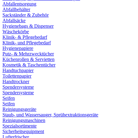
Abfallentsorgung
Abfallbehälter
Sackständer & Zubehör
Abfallsäcke
Hygienebags & Dispenser
Wäschekörbe
Klinik- & Pflegebedarf
Klinik- und Pflegebedarf
Hygienepapiere
Putz- & Mehrzwecktücher
Küchenrollen & Servietten
Kosmetik & Taschentücher
Handtuchpapier
Toilettenpapier
Handtrockner
Spendersysteme
Spendersysteme
Seifen
Seifen
Reinigungsgeräte
Staub- und Wassersauger, Sprühextraktionsgeräte
Reinigungsmaschinen
Spezialsortimente
Sicherheitsequipment
Lufterfrischer