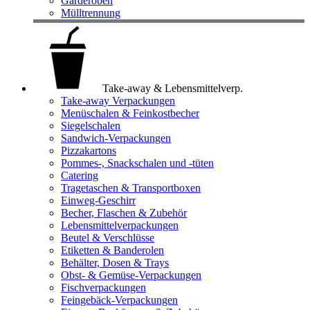
Garderoben
Mülltrennung
Take-away & Lebensmittelverp.
Take-away Verpackungen
Menüschalen & Feinkostbecher
Siegelschalen
Sandwich-Verpackungen
Pizzakartons
Pommes-, Snackschalen und -tüten
Catering
Tragetaschen & Transportboxen
Einweg-Geschirr
Becher, Flaschen & Zubehör
Lebensmittelverpackungen
Beutel & Verschlüsse
Etiketten & Banderolen
Behälter, Dosen & Trays
Obst- & Gemüse-Verpackungen
Fischverpackungen
Feingebäck-Verpackungen