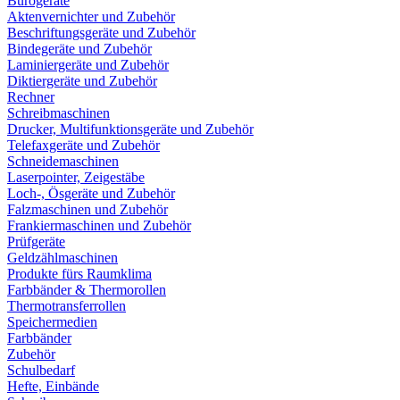
Bürogeräte
Aktenvernichter und Zubehör
Beschriftungsgeräte und Zubehör
Bindegeräte und Zubehör
Laminiergeräte und Zubehör
Diktiergeräte und Zubehör
Rechner
Schreibmaschinen
Drucker, Multifunktionsgeräte und Zubehör
Telefaxgeräte und Zubehör
Schneidemaschinen
Laserpointer, Zeigestäbe
Loch-, Ösgeräte und Zubehör
Falzmaschinen und Zubehör
Frankiermaschinen und Zubehör
Prüfgeräte
Geldzählmaschinen
Produkte fürs Raumklima
Farbbänder & Thermorollen
Thermotransferrollen
Speichermedien
Farbbänder
Zubehör
Schulbedarf
Hefte, Einbände