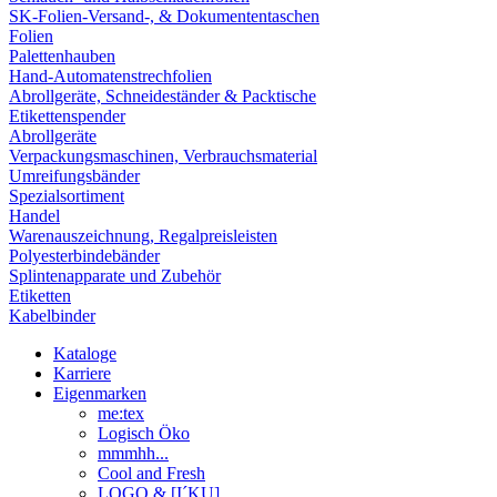
SK-Folien-Versand-, & Dokumententaschen
Folien
Palettenhauben
Hand-Automatenstrechfolien
Abrollgeräte, Schneideständer & Packtische
Etikettenspender
Abrollgeräte
Verpackungsmaschinen, Verbrauchsmaterial
Umreifungsbänder
Spezialsortiment
Handel
Warenauszeichnung, Regalpreisleisten
Polyesterbindebänder
Splintenapparate und Zubehör
Etiketten
Kabelbinder
Kataloge
Karriere
Eigenmarken
me:tex
Logisch Öko
mmmhh...
Cool and Fresh
LOGO & [I´KU]