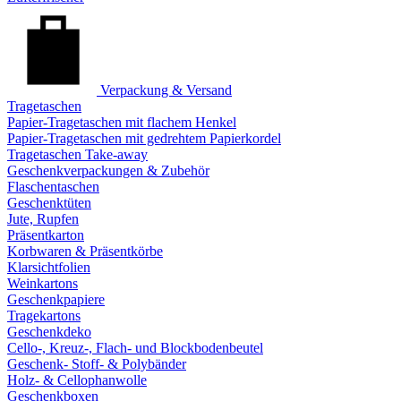
Verpackung & Versand
Tragetaschen
Papier-Tragetaschen mit flachem Henkel
Papier-Tragetaschen mit gedrehtem Papierkordel
Tragetaschen Take-away
Geschenkverpackungen & Zubehör
Flaschentaschen
Geschenktüten
Jute, Rupfen
Präsentkarton
Korbwaren & Präsentkörbe
Klarsichtfolien
Weinkartons
Geschenkpapiere
Tragekartons
Geschenkdeko
Cello-, Kreuz-, Flach- und Blockbodenbeutel
Geschenk- Stoff- & Polybänder
Holz- & Cellophanwolle
Geschenkboxen