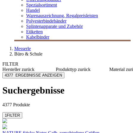
Spezialsortiment
Handel
Warenauszeichnung, Regalpreisleisten
Polyesterbindebänder
Splintenapparate und Zubehör
Etiketten
Kabelbinder
Messerle
Büro & Schule
FILTER
Hersteller
zurück
Produkttyp
zurück
Material
zur
[I`KU]
Adapter
Kunststo
4377
ERGEBNISSE ANZEIGEN
3L
Akku
Papier
3M
Aktenvernichter
PP
Suchergebnisse
Abus
Arbeitstisch
Karton
Achleitner
Archivschachtel
Metall
mehr anzeigen
mehr anzeigen
mehr anzeig
4377 Produkte
1
FILTER
NATURE Sticky Notes Gelb, verschiedene Größen