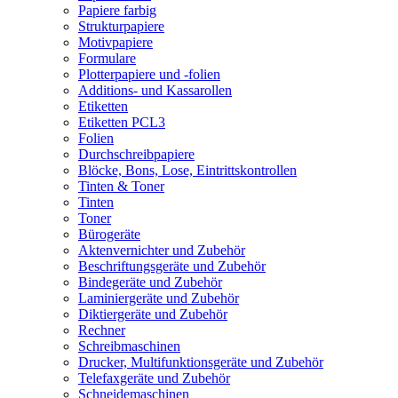
Papiere farbig
Strukturpapiere
Motivpapiere
Formulare
Plotterpapiere und -folien
Additions- und Kassarollen
Etiketten
Etiketten PCL3
Folien
Durchschreibpapiere
Blöcke, Bons, Lose, Eintrittskontrollen
Tinten & Toner
Tinten
Toner
Bürogeräte
Aktenvernichter und Zubehör
Beschriftungsgeräte und Zubehör
Bindegeräte und Zubehör
Laminiergeräte und Zubehör
Diktiergeräte und Zubehör
Rechner
Schreibmaschinen
Drucker, Multifunktionsgeräte und Zubehör
Telefaxgeräte und Zubehör
Schneidemaschinen