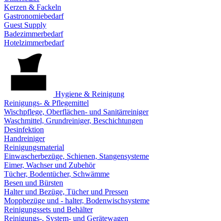
Kerzen & Fackeln
Gastronomiebedarf
Guest Supply
Badezimmerbedarf
Hotelzimmerbedarf
Hygiene & Reinigung
Reinigungs- & Pflegemittel
Wischpflege, Oberflächen- und Sanitärreiniger
Waschmittel, Grundreiniger, Beschichtungen
Desinfektion
Handreiniger
Reinigungsmaterial
Einwascherbezüge, Schienen, Stangensysteme
Eimer, Wachser und Zubehör
Tücher, Bodentücher, Schwämme
Besen und Bürsten
Halter und Bezüge, Tücher und Pressen
Moppbezüge und - halter, Bodenwischsysteme
Reinigungssets und Behälter
Reinigungs-, System- und Gerätewagen