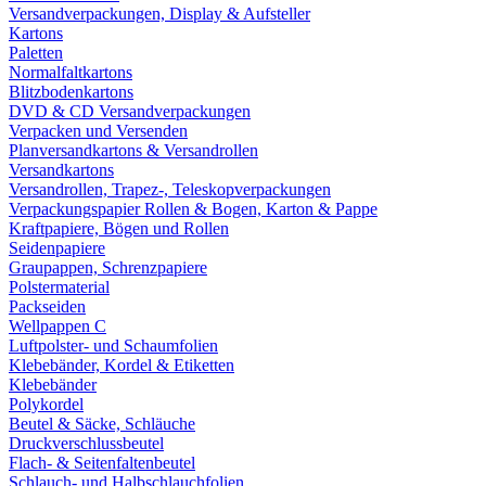
Versandverpackungen, Display & Aufsteller
Kartons
Paletten
Normalfaltkartons
Blitzbodenkartons
DVD & CD Versandverpackungen
Verpacken und Versenden
Planversandkartons & Versandrollen
Versandkartons
Versandrollen, Trapez-, Teleskopverpackungen
Verpackungspapier Rollen & Bogen, Karton & Pappe
Kraftpapiere, Bögen und Rollen
Seidenpapiere
Graupappen, Schrenzpapiere
Polstermaterial
Packseiden
Wellpappen C
Luftpolster- und Schaumfolien
Klebebänder, Kordel & Etiketten
Klebebänder
Polykordel
Beutel & Säcke, Schläuche
Druckverschlussbeutel
Flach- & Seitenfaltenbeutel
Schlauch- und Halbschlauchfolien