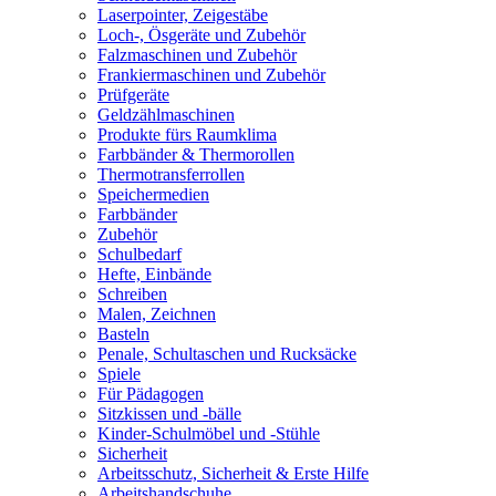
Laserpointer, Zeigestäbe
Loch-, Ösgeräte und Zubehör
Falzmaschinen und Zubehör
Frankiermaschinen und Zubehör
Prüfgeräte
Geldzählmaschinen
Produkte fürs Raumklima
Farbbänder & Thermorollen
Thermotransferrollen
Speichermedien
Farbbänder
Zubehör
Schulbedarf
Hefte, Einbände
Schreiben
Malen, Zeichnen
Basteln
Penale, Schultaschen und Rucksäcke
Spiele
Für Pädagogen
Sitzkissen und -bälle
Kinder-Schulmöbel und -Stühle
Sicherheit
Arbeitsschutz, Sicherheit & Erste Hilfe
Arbeitshandschuhe