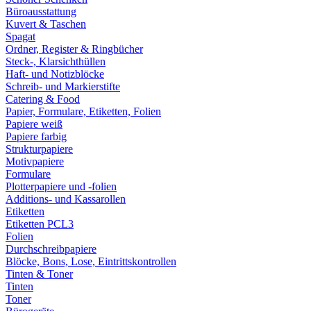
Büroausstattung
Kuvert & Taschen
Spagat
Ordner, Register & Ringbücher
Steck-, Klarsichthüllen
Haft- und Notizblöcke
Schreib- und Markierstifte
Catering & Food
Papier, Formulare, Etiketten, Folien
Papiere weiß
Papiere farbig
Strukturpapiere
Motivpapiere
Formulare
Plotterpapiere und -folien
Additions- und Kassarollen
Etiketten
Etiketten PCL3
Folien
Durchschreibpapiere
Blöcke, Bons, Lose, Eintrittskontrollen
Tinten & Toner
Tinten
Toner