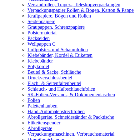
Versandrollen, Trapez-, Teleskopverpackungen
Verpackungspapier Rollen & Bogen, Karton & Pappe
Kraftpapiere, Bögen und Rollen
Seidenpapiere
Graupappen, Schrenzpapiere
Polstermaterial
Packseiden
Wellpappen C
Luftpolster- und Schaumfolien
Klebebänder, Kordel & Etiketten
Klebebänder
Polykordel
Beutel & Säcke, Schläuche
Druckverschlussbeutel
Flach- & Seitenfaltenbeutel
Schlauch- und Halbschlauchfolien
SK-Folien-Versand-, & Dokumententaschen
Folien
Palettenhauben
Hand-Automatenstrechfolien
Abrollgeräte, Schneideständer & Packtische
Etikettenspender
Abrollgeräte
Verpackungsmaschinen, Verbrauchsmaterial
Umreifungsbänder