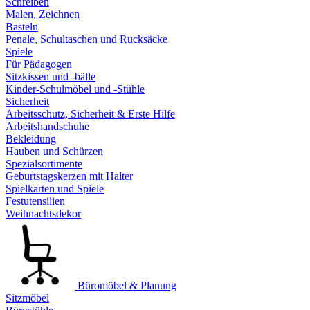
Schreiben
Malen, Zeichnen
Basteln
Penale, Schultaschen und Rucksäcke
Spiele
Für Pädagogen
Sitzkissen und -bälle
Kinder-Schulmöbel und -Stühle
Sicherheit
Arbeitsschutz, Sicherheit & Erste Hilfe
Arbeitshandschuhe
Bekleidung
Hauben und Schürzen
Spezialsortimente
Geburtstagskerzen mit Halter
Spielkarten und Spiele
Festutensilien
Weihnachtsdekor
Büromöbel & Planung
Sitzmöbel