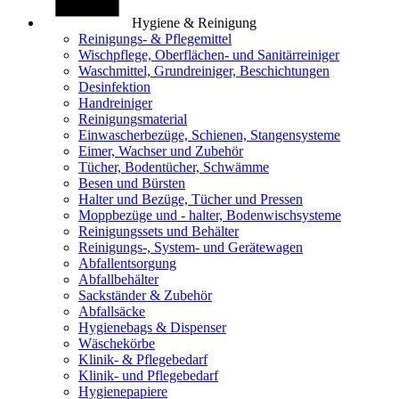
Hygiene & Reinigung
Reinigungs- & Pflegemittel
Wischpflege, Oberflächen- und Sanitärreiniger
Waschmittel, Grundreiniger, Beschichtungen
Desinfektion
Handreiniger
Reinigungsmaterial
Einwascherbezüge, Schienen, Stangensysteme
Eimer, Wachser und Zubehör
Tücher, Bodentücher, Schwämme
Besen und Bürsten
Halter und Bezüge, Tücher und Pressen
Moppbezüge und - halter, Bodenwischsysteme
Reinigungssets und Behälter
Reinigungs-, System- und Gerätewagen
Abfallentsorgung
Abfallbehälter
Sackständer & Zubehör
Abfallsäcke
Hygienebags & Dispenser
Wäschekörbe
Klinik- & Pflegebedarf
Klinik- und Pflegebedarf
Hygienepapiere