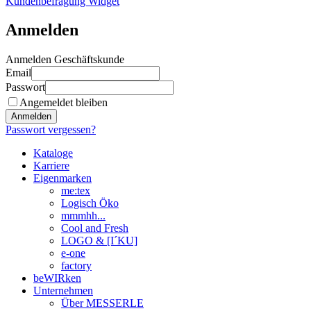
Kundenbefragung Widget
Anmelden
Anmelden Geschäftskunde
Email
Passwort
Angemeldet bleiben
Anmelden
Passwort vergessen?
Kataloge
Karriere
Eigenmarken
me:tex
Logisch Öko
mmmhh...
Cool and Fresh
LOGO & [I´KU]
e-one
factory
beWIRken
Unternehmen
Über MESSERLE