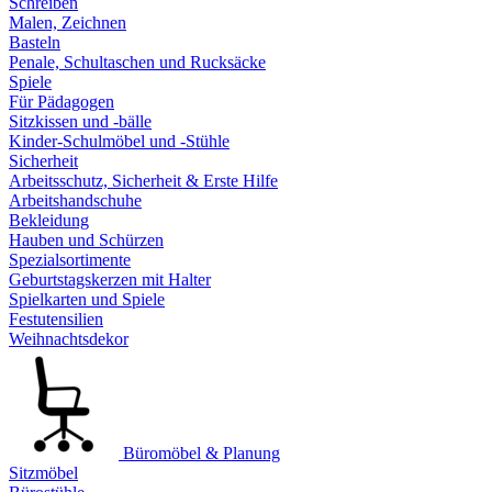
Schreiben
Malen, Zeichnen
Basteln
Penale, Schultaschen und Rucksäcke
Spiele
Für Pädagogen
Sitzkissen und -bälle
Kinder-Schulmöbel und -Stühle
Sicherheit
Arbeitsschutz, Sicherheit & Erste Hilfe
Arbeitshandschuhe
Bekleidung
Hauben und Schürzen
Spezialsortimente
Geburtstagskerzen mit Halter
Spielkarten und Spiele
Festutensilien
Weihnachtsdekor
Büromöbel & Planung
Sitzmöbel