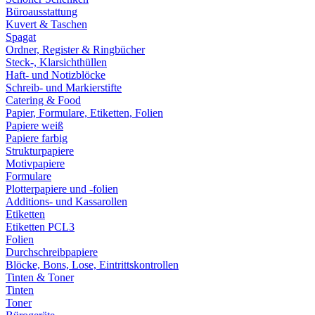
Büroausstattung
Kuvert & Taschen
Spagat
Ordner, Register & Ringbücher
Steck-, Klarsichthüllen
Haft- und Notizblöcke
Schreib- und Markierstifte
Catering & Food
Papier, Formulare, Etiketten, Folien
Papiere weiß
Papiere farbig
Strukturpapiere
Motivpapiere
Formulare
Plotterpapiere und -folien
Additions- und Kassarollen
Etiketten
Etiketten PCL3
Folien
Durchschreibpapiere
Blöcke, Bons, Lose, Eintrittskontrollen
Tinten & Toner
Tinten
Toner