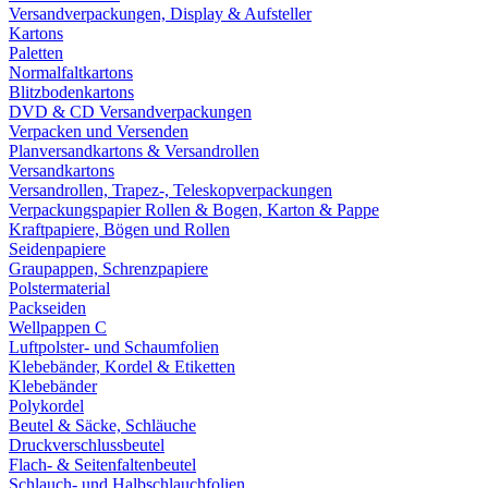
Versandverpackungen, Display & Aufsteller
Kartons
Paletten
Normalfaltkartons
Blitzbodenkartons
DVD & CD Versandverpackungen
Verpacken und Versenden
Planversandkartons & Versandrollen
Versandkartons
Versandrollen, Trapez-, Teleskopverpackungen
Verpackungspapier Rollen & Bogen, Karton & Pappe
Kraftpapiere, Bögen und Rollen
Seidenpapiere
Graupappen, Schrenzpapiere
Polstermaterial
Packseiden
Wellpappen C
Luftpolster- und Schaumfolien
Klebebänder, Kordel & Etiketten
Klebebänder
Polykordel
Beutel & Säcke, Schläuche
Druckverschlussbeutel
Flach- & Seitenfaltenbeutel
Schlauch- und Halbschlauchfolien