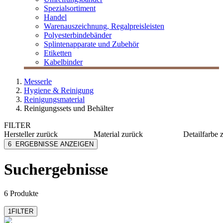
Spezialsortiment
Handel
Warenauszeichnung, Regalpreisleisten
Polyesterbindebänder
Splintenapparate und Zubehör
Etiketten
Kabelbinder
Messerle
Hygiene & Reinigung
Reinigungsmaterial
Reinigungssets und Behälter
FILTER
Hersteller
zurück
Material
zurück
Detailfarbe
Lehmann
Kunststoff
blau
6
ERGEBNISSE ANZEIGEN
M Tex
Metall/Kunststoff
gelb/grü
MESSERLE
grau
Suchergebnisse
Soennecken
6 Produkte
1
FILTER