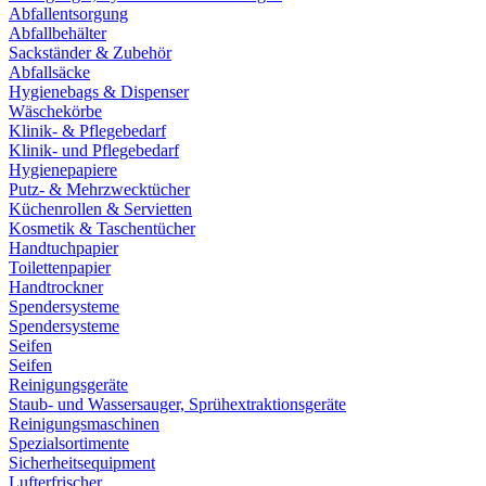
Abfallentsorgung
Abfallbehälter
Sackständer & Zubehör
Abfallsäcke
Hygienebags & Dispenser
Wäschekörbe
Klinik- & Pflegebedarf
Klinik- und Pflegebedarf
Hygienepapiere
Putz- & Mehrzwecktücher
Küchenrollen & Servietten
Kosmetik & Taschentücher
Handtuchpapier
Toilettenpapier
Handtrockner
Spendersysteme
Spendersysteme
Seifen
Seifen
Reinigungsgeräte
Staub- und Wassersauger, Sprühextraktionsgeräte
Reinigungsmaschinen
Spezialsortimente
Sicherheitsequipment
Lufterfrischer