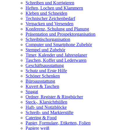
Schreiben und Korrigieren
Heften, Lochen und Klammern
Kleben und Schneiden
Technischer Zeichenbedarf
Verpacken und Versenden
Konferenz, Schulung und Planung
Präsentation und Prospektorganisation
Schreibtischorganisation
Computer und Smartphone Zubehör
Stempel und Zubehör
Timer, Kalender und Jahresplaner
Taschen, Koffer und Lederwaren
Geschäftsausstattung
Schutz und Erste Hilfe
Schöner Schenken
Büroausstattung
Kuvert & Taschen
Spagat
Ordner, Register & Ringbücher
Steck-, Klarsichthüllen
Haft- und Notizblöcke
Schreib- und Markierstifte
Catering & Food
Papier, Formulare, Etiketten, Folien
Papiere weiß