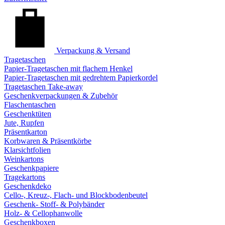
Verpackung & Versand
Tragetaschen
Papier-Tragetaschen mit flachem Henkel
Papier-Tragetaschen mit gedrehtem Papierkordel
Tragetaschen Take-away
Geschenkverpackungen & Zubehör
Flaschentaschen
Geschenktüten
Jute, Rupfen
Präsentkarton
Korbwaren & Präsentkörbe
Klarsichtfolien
Weinkartons
Geschenkpapiere
Tragekartons
Geschenkdeko
Cello-, Kreuz-, Flach- und Blockbodenbeutel
Geschenk- Stoff- & Polybänder
Holz- & Cellophanwolle
Geschenkboxen