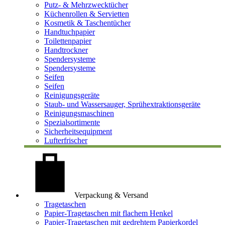
Putz- & Mehrzwecktücher
Küchenrollen & Servietten
Kosmetik & Taschentücher
Handtuchpapier
Toilettenpapier
Handtrockner
Spendersysteme
Spendersysteme
Seifen
Seifen
Reinigungsgeräte
Staub- und Wassersauger, Sprühextraktionsgeräte
Reinigungsmaschinen
Spezialsortimente
Sicherheitsequipment
Lufterfrischer
Verpackung & Versand
Tragetaschen
Papier-Tragetaschen mit flachem Henkel
Papier-Tragetaschen mit gedrehtem Papierkordel