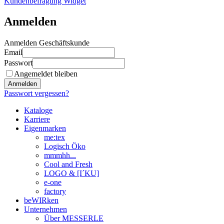
Kundenbefragung Widget
Anmelden
Anmelden Geschäftskunde
Email
Passwort
Angemeldet bleiben
Anmelden
Passwort vergessen?
Kataloge
Karriere
Eigenmarken
me:tex
Logisch Öko
mmmhh...
Cool and Fresh
LOGO & [I´KU]
e-one
factory
beWIRken
Unternehmen
Über MESSERLE