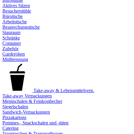
Bürostühle
Aktives Sitzen
Besucherstühle
Bürotische
Arbeitstische
Besprechungstische
Stauraum
Schränke
Container
Zubehör
Garderoben
Mülltrennung
Take-away & Lebensmittelverp.
Take-away Verpackungen
Menüschalen & Feinkostbecher
Siegelschalen
Sandwich-Verpackungen
Pizzakartons
Pommes-, Snackschalen und -tüten
Catering
Tragetaschen & Transportboxen