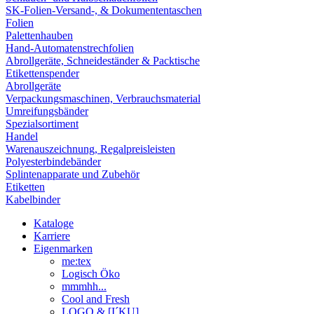
SK-Folien-Versand-, & Dokumententaschen
Folien
Palettenhauben
Hand-Automatenstrechfolien
Abrollgeräte, Schneideständer & Packtische
Etikettenspender
Abrollgeräte
Verpackungsmaschinen, Verbrauchsmaterial
Umreifungsbänder
Spezialsortiment
Handel
Warenauszeichnung, Regalpreisleisten
Polyesterbindebänder
Splintenapparate und Zubehör
Etiketten
Kabelbinder
Kataloge
Karriere
Eigenmarken
me:tex
Logisch Öko
mmmhh...
Cool and Fresh
LOGO & [I´KU]