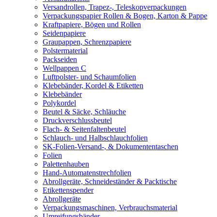
Versandrollen, Trapez-, Teleskopverpackungen
Verpackungspapier Rollen & Bogen, Karton & Pappe
Kraftpapiere, Bögen und Rollen
Seidenpapiere
Graupappen, Schrenzpapiere
Polstermaterial
Packseiden
Wellpappen C
Luftpolster- und Schaumfolien
Klebebänder, Kordel & Etiketten
Klebebänder
Polykordel
Beutel & Säcke, Schläuche
Druckverschlussbeutel
Flach- & Seitenfaltenbeutel
Schlauch- und Halbschlauchfolien
SK-Folien-Versand-, & Dokumententaschen
Folien
Palettenhauben
Hand-Automatenstrechfolien
Abrollgeräte, Schneideständer & Packtische
Etikettenspender
Abrollgeräte
Verpackungsmaschinen, Verbrauchsmaterial
Umreifungsbänder