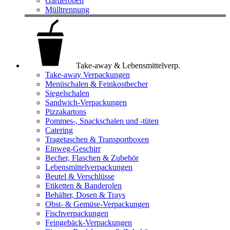
Garderoben
Mülltrennung
Take-away & Lebensmittelverp.
Take-away Verpackungen
Menüschalen & Feinkostbecher
Siegelschalen
Sandwich-Verpackungen
Pizzakartons
Pommes-, Snackschalen und -tüten
Catering
Tragetaschen & Transportboxen
Einweg-Geschirr
Becher, Flaschen & Zubehör
Lebensmittelverpackungen
Beutel & Verschlüsse
Etiketten & Banderolen
Behälter, Dosen & Trays
Obst- & Gemüse-Verpackungen
Fischverpackungen
Feingebäck-Verpackungen