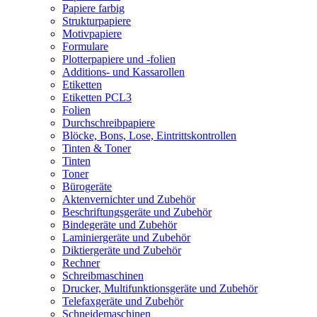
Papiere farbig
Strukturpapiere
Motivpapiere
Formulare
Plotterpapiere und -folien
Additions- und Kassarollen
Etiketten
Etiketten PCL3
Folien
Durchschreibpapiere
Blöcke, Bons, Lose, Eintrittskontrollen
Tinten & Toner
Tinten
Toner
Bürogeräte
Aktenvernichter und Zubehör
Beschriftungsgeräte und Zubehör
Bindegeräte und Zubehör
Laminiergeräte und Zubehör
Diktiergeräte und Zubehör
Rechner
Schreibmaschinen
Drucker, Multifunktionsgeräte und Zubehör
Telefaxgeräte und Zubehör
Schneidemaschinen