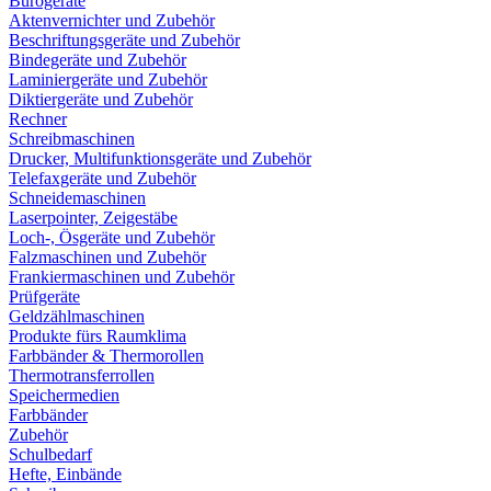
Bürogeräte
Aktenvernichter und Zubehör
Beschriftungsgeräte und Zubehör
Bindegeräte und Zubehör
Laminiergeräte und Zubehör
Diktiergeräte und Zubehör
Rechner
Schreibmaschinen
Drucker, Multifunktionsgeräte und Zubehör
Telefaxgeräte und Zubehör
Schneidemaschinen
Laserpointer, Zeigestäbe
Loch-, Ösgeräte und Zubehör
Falzmaschinen und Zubehör
Frankiermaschinen und Zubehör
Prüfgeräte
Geldzählmaschinen
Produkte fürs Raumklima
Farbbänder & Thermorollen
Thermotransferrollen
Speichermedien
Farbbänder
Zubehör
Schulbedarf
Hefte, Einbände