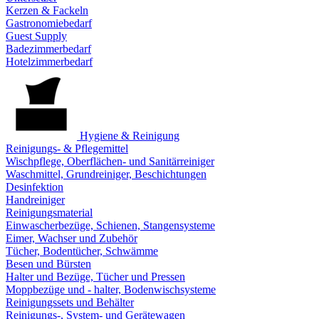
Kerzen & Fackeln
Gastronomiebedarf
Guest Supply
Badezimmerbedarf
Hotelzimmerbedarf
Hygiene & Reinigung
Reinigungs- & Pflegemittel
Wischpflege, Oberflächen- und Sanitärreiniger
Waschmittel, Grundreiniger, Beschichtungen
Desinfektion
Handreiniger
Reinigungsmaterial
Einwascherbezüge, Schienen, Stangensysteme
Eimer, Wachser und Zubehör
Tücher, Bodentücher, Schwämme
Besen und Bürsten
Halter und Bezüge, Tücher und Pressen
Moppbezüge und - halter, Bodenwischsysteme
Reinigungssets und Behälter
Reinigungs-, System- und Gerätewagen