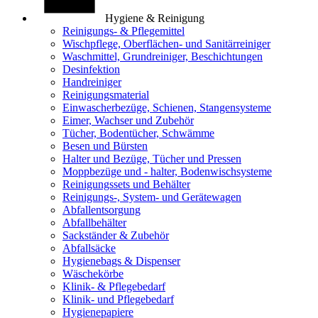
Hygiene & Reinigung
Reinigungs- & Pflegemittel
Wischpflege, Oberflächen- und Sanitärreiniger
Waschmittel, Grundreiniger, Beschichtungen
Desinfektion
Handreiniger
Reinigungsmaterial
Einwascherbezüge, Schienen, Stangensysteme
Eimer, Wachser und Zubehör
Tücher, Bodentücher, Schwämme
Besen und Bürsten
Halter und Bezüge, Tücher und Pressen
Moppbezüge und - halter, Bodenwischsysteme
Reinigungssets und Behälter
Reinigungs-, System- und Gerätewagen
Abfallentsorgung
Abfallbehälter
Sackständer & Zubehör
Abfallsäcke
Hygienebags & Dispenser
Wäschekörbe
Klinik- & Pflegebedarf
Klinik- und Pflegebedarf
Hygienepapiere