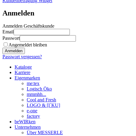
Kundenbefragung Widget
Anmelden
Anmelden Geschäftskunde
Email
Passwort
Angemeldet bleiben
Anmelden
Passwort vergessen?
Kataloge
Karriere
Eigenmarken
me:tex
Logisch Öko
mmmhh...
Cool and Fresh
LOGO & [I´KU]
e-one
factory
beWIRken
Unternehmen
Über MESSERLE