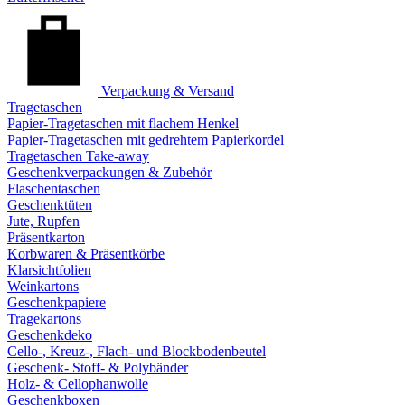
Verpackung & Versand
Tragetaschen
Papier-Tragetaschen mit flachem Henkel
Papier-Tragetaschen mit gedrehtem Papierkordel
Tragetaschen Take-away
Geschenkverpackungen & Zubehör
Flaschentaschen
Geschenktüten
Jute, Rupfen
Präsentkarton
Korbwaren & Präsentkörbe
Klarsichtfolien
Weinkartons
Geschenkpapiere
Tragekartons
Geschenkdeko
Cello-, Kreuz-, Flach- und Blockbodenbeutel
Geschenk- Stoff- & Polybänder
Holz- & Cellophanwolle
Geschenkboxen