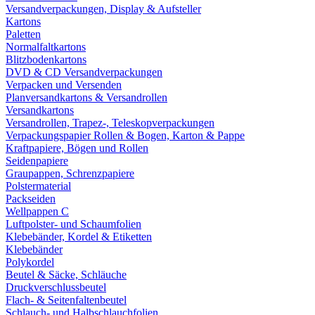
Versandverpackungen, Display & Aufsteller
Kartons
Paletten
Normalfaltkartons
Blitzbodenkartons
DVD & CD Versandverpackungen
Verpacken und Versenden
Planversandkartons & Versandrollen
Versandkartons
Versandrollen, Trapez-, Teleskopverpackungen
Verpackungspapier Rollen & Bogen, Karton & Pappe
Kraftpapiere, Bögen und Rollen
Seidenpapiere
Graupappen, Schrenzpapiere
Polstermaterial
Packseiden
Wellpappen C
Luftpolster- und Schaumfolien
Klebebänder, Kordel & Etiketten
Klebebänder
Polykordel
Beutel & Säcke, Schläuche
Druckverschlussbeutel
Flach- & Seitenfaltenbeutel
Schlauch- und Halbschlauchfolien