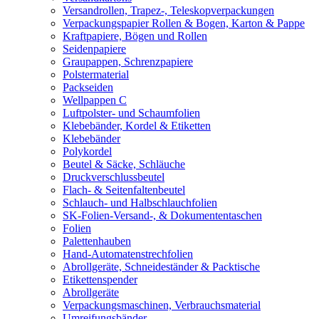
Versandrollen, Trapez-, Teleskopverpackungen
Verpackungspapier Rollen & Bogen, Karton & Pappe
Kraftpapiere, Bögen und Rollen
Seidenpapiere
Graupappen, Schrenzpapiere
Polstermaterial
Packseiden
Wellpappen C
Luftpolster- und Schaumfolien
Klebebänder, Kordel & Etiketten
Klebebänder
Polykordel
Beutel & Säcke, Schläuche
Druckverschlussbeutel
Flach- & Seitenfaltenbeutel
Schlauch- und Halbschlauchfolien
SK-Folien-Versand-, & Dokumententaschen
Folien
Palettenhauben
Hand-Automatenstrechfolien
Abrollgeräte, Schneideständer & Packtische
Etikettenspender
Abrollgeräte
Verpackungsmaschinen, Verbrauchsmaterial
Umreifungsbänder