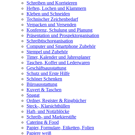
Schreiben und Korrigieren
Heften, Lochen und Klammern
Kleben und Schneiden
Technischer Zeichenbedarf
Verpacken und Versenden
Konferenz, Schulung und Planung
Präsentation und Prospektorganisation
Schreibtischorganisation
Computer und Smartphone Zubehör
Stempel und Zubehör
Timer, Kalender und Jahresplaner
Taschen, Koffer und Lederwaren
Geschäftsausstattung
Schutz und Erste Hilfe
Schöner Schenken
Büroausstattung
Kuvert & Taschen
Spagat
Ordner, Register & Ringbücher
Steck-, Klarsichthüllen
Haft- und Notizblöcke
Schreib- und Markierstifte
Catering & Food
Papier, Formulare, Etiketten, Folien
Papiere weiß