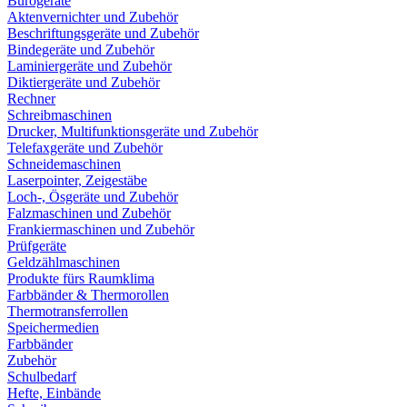
Bürogeräte
Aktenvernichter und Zubehör
Beschriftungsgeräte und Zubehör
Bindegeräte und Zubehör
Laminiergeräte und Zubehör
Diktiergeräte und Zubehör
Rechner
Schreibmaschinen
Drucker, Multifunktionsgeräte und Zubehör
Telefaxgeräte und Zubehör
Schneidemaschinen
Laserpointer, Zeigestäbe
Loch-, Ösgeräte und Zubehör
Falzmaschinen und Zubehör
Frankiermaschinen und Zubehör
Prüfgeräte
Geldzählmaschinen
Produkte fürs Raumklima
Farbbänder & Thermorollen
Thermotransferrollen
Speichermedien
Farbbänder
Zubehör
Schulbedarf
Hefte, Einbände