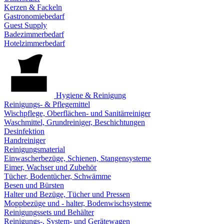
Kerzen & Fackeln
Gastronomiebedarf
Guest Supply
Badezimmerbedarf
Hotelzimmerbedarf
Hygiene & Reinigung
Reinigungs- & Pflegemittel
Wischpflege, Oberflächen- und Sanitärreiniger
Waschmittel, Grundreiniger, Beschichtungen
Desinfektion
Handreiniger
Reinigungsmaterial
Einwascherbezüge, Schienen, Stangensysteme
Eimer, Wachser und Zubehör
Tücher, Bodentücher, Schwämme
Besen und Bürsten
Halter und Bezüge, Tücher und Pressen
Moppbezüge und - halter, Bodenwischsysteme
Reinigungssets und Behälter
Reinigungs-, System- und Gerätewagen