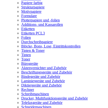
Papiere farbig
Strukturpapiere
Motivpapiere
Formulare
Plotterpapiere und -folien
Additions- und Kassarollen
Etiketten
Etiketten PCL3
Folien
Durchschreibpapiere
Blöcke, Bons, Lose, Eintrittskontrollen
Tinten & Toner
Tinten
Toner
Bürogeräte
Aktenvernichter und Zubehör
Beschriftungsgeräte und Zubehör
Bindegeräte und Zubehör
Laminiergeräte und Zubehör
Diktiergeräte und Zubehör
Rechner
Schreibmaschinen
Drucker, Multifunktionsgeräte und Zubehör
Telefaxgeräte und Zubehör
Schneidemaschinen