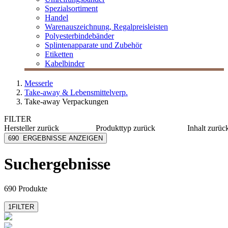
Spezialsortiment
Handel
Warenauszeichnung, Regalpreisleisten
Polyesterbindebänder
Splintenapparate und Zubehör
Etiketten
Kabelbinder
Messerle
Take-away & Lebensmittelverp.
Take-away Verpackungen
FILTER
Hersteller
zurück
Produkttyp
zurück
Inhalt
zurüc
Alcas
Becher
≤ 120 m
690
ERGEBNISSE ANZEIGEN
bepulp go natural by
Besteck
125-375
sabert
Besteckset
400-980
Suchergebnisse
bio-paper straws
Beutel
≥ 1000 
Biopap
Box
Carpad
mehr anzeigen
690 Produkte
mehr anzeigen
1
FILTER