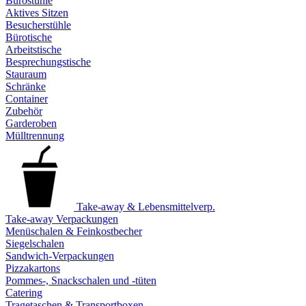
Bürostühle
Aktives Sitzen
Besucherstühle
Bürotische
Arbeitstische
Besprechungstische
Stauraum
Schränke
Container
Zubehör
Garderoben
Mülltrennung
Take-away & Lebensmittelverp.
Take-away Verpackungen
Menüschalen & Feinkostbecher
Siegelschalen
Sandwich-Verpackungen
Pizzakartons
Pommes-, Snackschalen und -tüten
Catering
Tragetaschen & Transportboxen