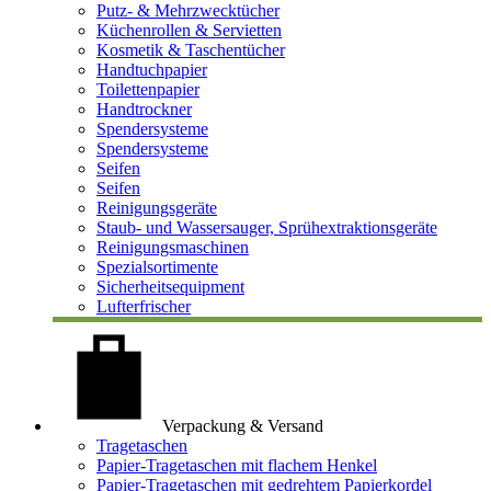
Putz- & Mehrzwecktücher
Küchenrollen & Servietten
Kosmetik & Taschentücher
Handtuchpapier
Toilettenpapier
Handtrockner
Spendersysteme
Spendersysteme
Seifen
Seifen
Reinigungsgeräte
Staub- und Wassersauger, Sprühextraktionsgeräte
Reinigungsmaschinen
Spezialsortimente
Sicherheitsequipment
Lufterfrischer
Verpackung & Versand
Tragetaschen
Papier-Tragetaschen mit flachem Henkel
Papier-Tragetaschen mit gedrehtem Papierkordel