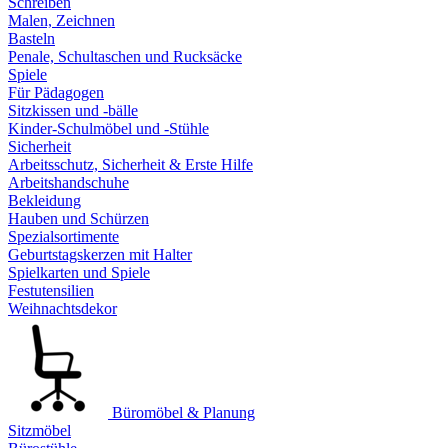
Schreiben
Malen, Zeichnen
Basteln
Penale, Schultaschen und Rucksäcke
Spiele
Für Pädagogen
Sitzkissen und -bälle
Kinder-Schulmöbel und -Stühle
Sicherheit
Arbeitsschutz, Sicherheit & Erste Hilfe
Arbeitshandschuhe
Bekleidung
Hauben und Schürzen
Spezialsortimente
Geburtstagskerzen mit Halter
Spielkarten und Spiele
Festutensilien
Weihnachtsdekor
Büromöbel & Planung
Sitzmöbel