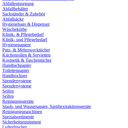
Abfallentsorgung
Abfallbehälter
Sackständer & Zubehör
Abfallsäcke
Hygienebags & Dispenser
Wäschekörbe
Klinik- & Pflegebedarf
Klinik- und Pflegebedarf
Hygienepapiere
Putz- & Mehrzwecktücher
Küchenrollen & Servietten
Kosmetik & Taschentücher
Handtuchpapier
Toilettenpapier
Handtrockner
Spendersysteme
Spendersysteme
Seifen
Seifen
Reinigungsgeräte
Staub- und Wassersauger, Sprühextraktionsgeräte
Reinigungsmaschinen
Spezialsortimente
Sicherheitsequipment
Lufterfrischer