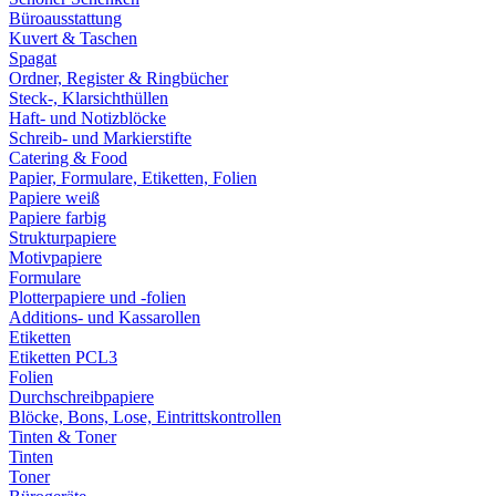
Büroausstattung
Kuvert & Taschen
Spagat
Ordner, Register & Ringbücher
Steck-, Klarsichthüllen
Haft- und Notizblöcke
Schreib- und Markierstifte
Catering & Food
Papier, Formulare, Etiketten, Folien
Papiere weiß
Papiere farbig
Strukturpapiere
Motivpapiere
Formulare
Plotterpapiere und -folien
Additions- und Kassarollen
Etiketten
Etiketten PCL3
Folien
Durchschreibpapiere
Blöcke, Bons, Lose, Eintrittskontrollen
Tinten & Toner
Tinten
Toner