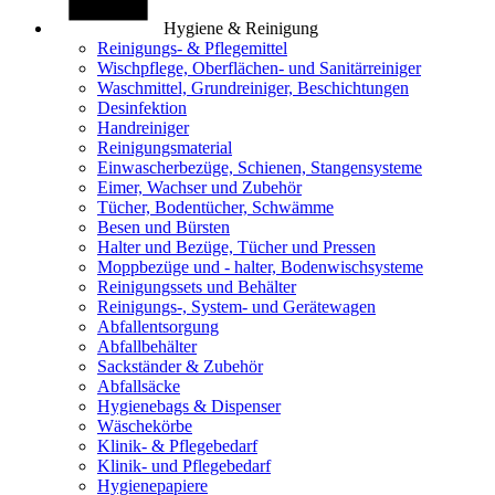
Hygiene & Reinigung
Reinigungs- & Pflegemittel
Wischpflege, Oberflächen- und Sanitärreiniger
Waschmittel, Grundreiniger, Beschichtungen
Desinfektion
Handreiniger
Reinigungsmaterial
Einwascherbezüge, Schienen, Stangensysteme
Eimer, Wachser und Zubehör
Tücher, Bodentücher, Schwämme
Besen und Bürsten
Halter und Bezüge, Tücher und Pressen
Moppbezüge und - halter, Bodenwischsysteme
Reinigungssets und Behälter
Reinigungs-, System- und Gerätewagen
Abfallentsorgung
Abfallbehälter
Sackständer & Zubehör
Abfallsäcke
Hygienebags & Dispenser
Wäschekörbe
Klinik- & Pflegebedarf
Klinik- und Pflegebedarf
Hygienepapiere