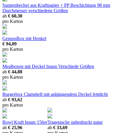
Suppenbecher aus Kraftpapier + PP Beschichtung 98 mm
Durchmesser
verschiedene Größen
ab
€ 60,30
pro Karton
GenussBox mit Henkel
€ 94,09
pro Karton
Mealboxen mit Deckel braun
Verschiede Größen
ab
€ 44,88
pro Karton
Burgerbox Clamshell mit anhängendem Deckel
fettdicht
ab
€ 93,62
pro Karton
Bowl Kraft braun 156er
Tragetasche unbedruckt natur
ab
€ 25,96
ab
€ 33,69
pro Karton
pro Karton