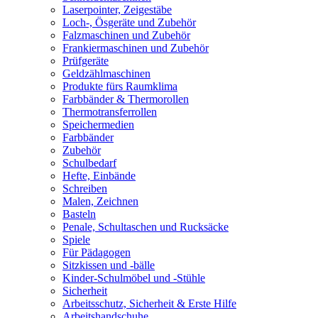
Laserpointer, Zeigestäbe
Loch-, Ösgeräte und Zubehör
Falzmaschinen und Zubehör
Frankiermaschinen und Zubehör
Prüfgeräte
Geldzählmaschinen
Produkte fürs Raumklima
Farbbänder & Thermorollen
Thermotransferrollen
Speichermedien
Farbbänder
Zubehör
Schulbedarf
Hefte, Einbände
Schreiben
Malen, Zeichnen
Basteln
Penale, Schultaschen und Rucksäcke
Spiele
Für Pädagogen
Sitzkissen und -bälle
Kinder-Schulmöbel und -Stühle
Sicherheit
Arbeitsschutz, Sicherheit & Erste Hilfe
Arbeitshandschuhe