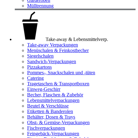
Garderoben
Mülltrennung
Take-away & Lebensmittelverp.
Take-away Verpackungen
Menüschalen & Feinkostbecher
Siegelschalen
Sandwich-Verpackungen
Pizzakartons
Pommes-, Snackschalen und -tüten
Catering
Tragetaschen & Transportboxen
Einweg-Geschirr
Becher, Flaschen & Zubehör
Lebensmittelverpackungen
Beutel & Verschlüsse
Etiketten & Banderolen
Behälter, Dosen & Trays
Obst- & Gemüse-Verpackungen
Fischverpackungen
Feingebäck-Verpackungen