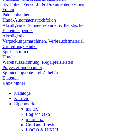
SK-Folien-Versand-, & Dokumententaschen
Folien
Palettenhauben
Hand-Automatenstrechfolien
Abrollgeräte, Schneideständer & Packtische
Etikettenspender
Abrollgeräte
Verpackungsmaschinen, Verbrauchsmaterial
Umreifungsbänder
Spezialsortiment
Handel
Warenauszeichnung, Regalpreisleisten
Polyesterbindebänder
Splintenapparate und Zubehör
Etiketten
Kabelbinder
Kataloge
Karriere
Eigenmarken
me:tex
Logisch Öko
mmmhh...
Cool and Fresh
LOGO & [I´KU]