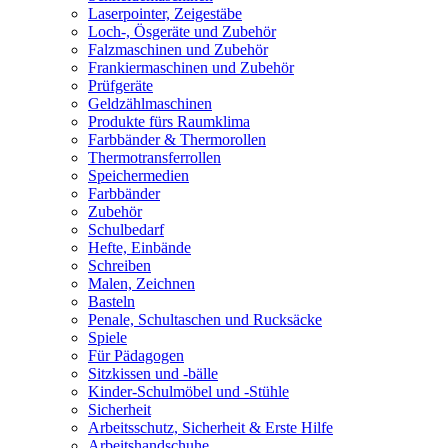
Laserpointer, Zeigestäbe
Loch-, Ösgeräte und Zubehör
Falzmaschinen und Zubehör
Frankiermaschinen und Zubehör
Prüfgeräte
Geldzählmaschinen
Produkte fürs Raumklima
Farbbänder & Thermorollen
Thermotransferrollen
Speichermedien
Farbbänder
Zubehör
Schulbedarf
Hefte, Einbände
Schreiben
Malen, Zeichnen
Basteln
Penale, Schultaschen und Rucksäcke
Spiele
Für Pädagogen
Sitzkissen und -bälle
Kinder-Schulmöbel und -Stühle
Sicherheit
Arbeitsschutz, Sicherheit & Erste Hilfe
Arbeitshandschuhe