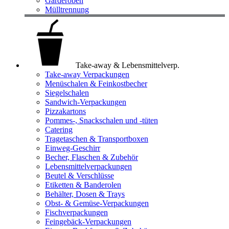
Garderoben
Mülltrennung
Take-away & Lebensmittelverp.
Take-away Verpackungen
Menüschalen & Feinkostbecher
Siegelschalen
Sandwich-Verpackungen
Pizzakartons
Pommes-, Snackschalen und -tüten
Catering
Tragetaschen & Transportboxen
Einweg-Geschirr
Becher, Flaschen & Zubehör
Lebensmittelverpackungen
Beutel & Verschlüsse
Etiketten & Banderolen
Behälter, Dosen & Trays
Obst- & Gemüse-Verpackungen
Fischverpackungen
Feingebäck-Verpackungen