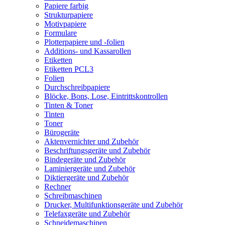
Papiere farbig
Strukturpapiere
Motivpapiere
Formulare
Plotterpapiere und -folien
Additions- und Kassarollen
Etiketten
Etiketten PCL3
Folien
Durchschreibpapiere
Blöcke, Bons, Lose, Eintrittskontrollen
Tinten & Toner
Tinten
Toner
Bürogeräte
Aktenvernichter und Zubehör
Beschriftungsgeräte und Zubehör
Bindegeräte und Zubehör
Laminiergeräte und Zubehör
Diktiergeräte und Zubehör
Rechner
Schreibmaschinen
Drucker, Multifunktionsgeräte und Zubehör
Telefaxgeräte und Zubehör
Schneidemaschinen