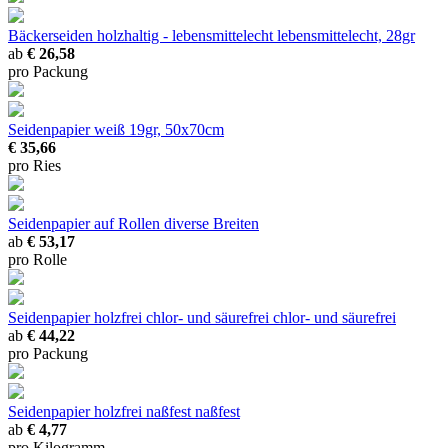
Bäckerseiden holzhaltig - lebensmittelecht
lebensmittelecht, 28gr
ab
€ 26,58
pro Packung
Seidenpapier
weiß 19gr, 50x70cm
€ 35,66
pro Ries
Seidenpapier auf Rollen
diverse Breiten
ab
€ 53,17
pro Rolle
Seidenpapier holzfrei chlor- und säurefrei
chlor- und säurefrei
ab
€ 44,22
pro Packung
Seidenpapier holzfrei naßfest
naßfest
ab
€ 4,77
pro Kilogramm