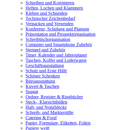
Schreiben und Korrigieren
Heften, Lochen und Klammern
Kleben und Schneiden
Technischer Zeichenbedarf
Verpacken und Versenden
Konferenz, Schulung und Planung
Präsentation und Prospektorganisation
Schreibtischorganisation
Computer und Smartphone Zubehör
Stempel und Zubehör
Timer, Kalender und Jahresplaner
Taschen, Koffer und Lederwaren
Geschäftsausstattung
Schutz und Erste Hilfe
Schöner Schenken
Büroausstattung
Kuvert & Taschen
Spagat
Ordner, Register & Ringbücher
Steck-, Klarsichthüllen
Haft- und Notizblöcke
Schreib- und Markierstifte
Catering & Food
Papier, Formulare, Etiketten, Folien
Papiere weiß