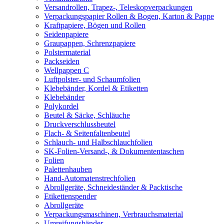
Versandrollen, Trapez-, Teleskopverpackungen
Verpackungspapier Rollen & Bogen, Karton & Pappe
Kraftpapiere, Bögen und Rollen
Seidenpapiere
Graupappen, Schrenzpapiere
Polstermaterial
Packseiden
Wellpappen C
Luftpolster- und Schaumfolien
Klebebänder, Kordel & Etiketten
Klebebänder
Polykordel
Beutel & Säcke, Schläuche
Druckverschlussbeutel
Flach- & Seitenfaltenbeutel
Schlauch- und Halbschlauchfolien
SK-Folien-Versand-, & Dokumententaschen
Folien
Palettenhauben
Hand-Automatenstrechfolien
Abrollgeräte, Schneideständer & Packtische
Etikettenspender
Abrollgeräte
Verpackungsmaschinen, Verbrauchsmaterial
Umreifungsbänder