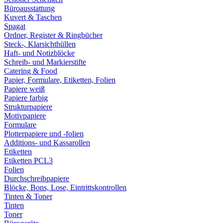
Büroausstattung
Kuvert & Taschen
Spagat
Ordner, Register & Ringbücher
Steck-, Klarsichthüllen
Haft- und Notizblöcke
Schreib- und Markierstifte
Catering & Food
Papier, Formulare, Etiketten, Folien
Papiere weiß
Papiere farbig
Strukturpapiere
Motivpapiere
Formulare
Plotterpapiere und -folien
Additions- und Kassarollen
Etiketten
Etiketten PCL3
Folien
Durchschreibpapiere
Blöcke, Bons, Lose, Eintrittskontrollen
Tinten & Toner
Tinten
Toner