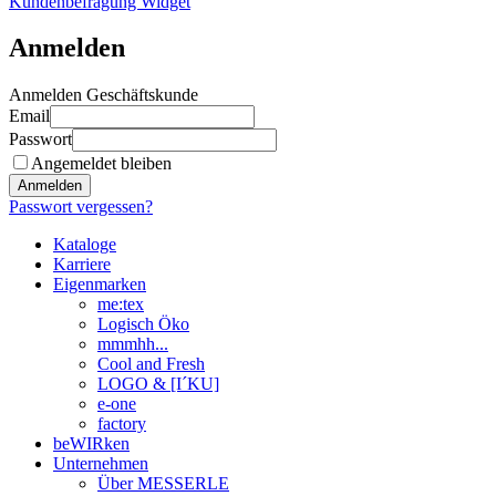
Kundenbefragung Widget
Anmelden
Anmelden Geschäftskunde
Email
Passwort
Angemeldet bleiben
Anmelden
Passwort vergessen?
Kataloge
Karriere
Eigenmarken
me:tex
Logisch Öko
mmmhh...
Cool and Fresh
LOGO & [I´KU]
e-one
factory
beWIRken
Unternehmen
Über MESSERLE