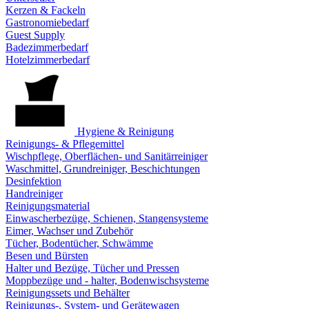
Kerzen & Fackeln
Gastronomiebedarf
Guest Supply
Badezimmerbedarf
Hotelzimmerbedarf
Hygiene & Reinigung
Reinigungs- & Pflegemittel
Wischpflege, Oberflächen- und Sanitärreiniger
Waschmittel, Grundreiniger, Beschichtungen
Desinfektion
Handreiniger
Reinigungsmaterial
Einwascherbezüge, Schienen, Stangensysteme
Eimer, Wachser und Zubehör
Tücher, Bodentücher, Schwämme
Besen und Bürsten
Halter und Bezüge, Tücher und Pressen
Moppbezüge und - halter, Bodenwischsysteme
Reinigungssets und Behälter
Reinigungs-, System- und Gerätewagen