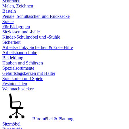
Schreiben
Malen, Zeichnen
Basteln
Penale, Schultaschen und Rucksäcke
Spiele
Für Pädagogen
Sitzkissen und -bälle
Kinder-Schulmöbel und -Stühle
Sicherheit
Arbeitsschutz, Sicherheit & Erste Hilfe
Arbeitshandschuhe
Bekleidung
Hauben und Schürzen
Spezialsortimente
Geburtstagskerzen mit Halter
Spielkarten und Spiele
Festutensilien
Weihnachtsdekor
Büromöbel & Planung
Sitzmöbel