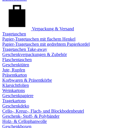
Verpackung & Versand
Tragetaschen
Papier-Tragetaschen mit flachem Henkel
Papier-Tragetaschen mit gedrehtem Papierkordel
Tragetaschen Take-away
Geschenkverpackungen & Zubehör
Flaschentaschen
Geschenktüten
Jute, Rupfen
Präsentkarton
Korbwaren & Präsentkörbe
Klarsichtfolien
Weinkartons
Geschenkpapiere
Tragekartons
Geschenkdeko
Cello-, Kreuz-, Flach- und Blockbodenbeutel
Geschenk- Stoff- & Polybänder
Holz- & Cellophanwolle
Geschenkboxen