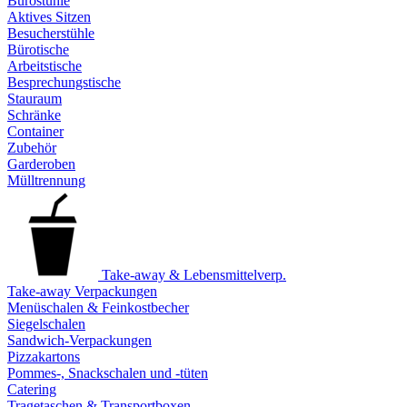
Bürostühle
Aktives Sitzen
Besucherstühle
Bürotische
Arbeitstische
Besprechungstische
Stauraum
Schränke
Container
Zubehör
Garderoben
Mülltrennung
Take-away & Lebensmittelverp.
Take-away Verpackungen
Menüschalen & Feinkostbecher
Siegelschalen
Sandwich-Verpackungen
Pizzakartons
Pommes-, Snackschalen und -tüten
Catering
Tragetaschen & Transportboxen