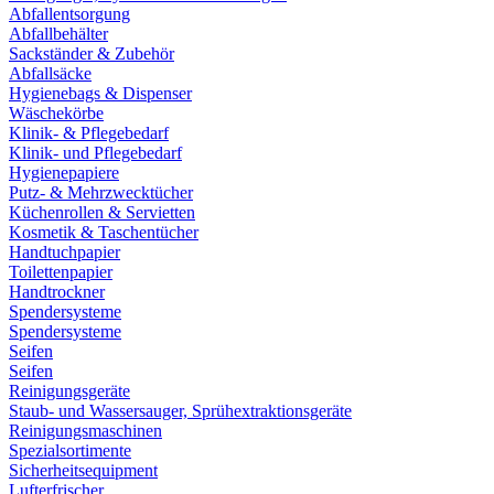
Abfallentsorgung
Abfallbehälter
Sackständer & Zubehör
Abfallsäcke
Hygienebags & Dispenser
Wäschekörbe
Klinik- & Pflegebedarf
Klinik- und Pflegebedarf
Hygienepapiere
Putz- & Mehrzwecktücher
Küchenrollen & Servietten
Kosmetik & Taschentücher
Handtuchpapier
Toilettenpapier
Handtrockner
Spendersysteme
Spendersysteme
Seifen
Seifen
Reinigungsgeräte
Staub- und Wassersauger, Sprühextraktionsgeräte
Reinigungsmaschinen
Spezialsortimente
Sicherheitsequipment
Lufterfrischer