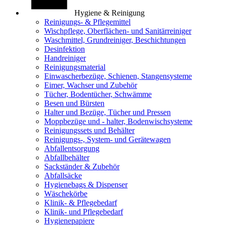
Hygiene & Reinigung
Reinigungs- & Pflegemittel
Wischpflege, Oberflächen- und Sanitärreiniger
Waschmittel, Grundreiniger, Beschichtungen
Desinfektion
Handreiniger
Reinigungsmaterial
Einwascherbezüge, Schienen, Stangensysteme
Eimer, Wachser und Zubehör
Tücher, Bodentücher, Schwämme
Besen und Bürsten
Halter und Bezüge, Tücher und Pressen
Moppbezüge und - halter, Bodenwischsysteme
Reinigungssets und Behälter
Reinigungs-, System- und Gerätewagen
Abfallentsorgung
Abfallbehälter
Sackständer & Zubehör
Abfallsäcke
Hygienebags & Dispenser
Wäschekörbe
Klinik- & Pflegebedarf
Klinik- und Pflegebedarf
Hygienepapiere