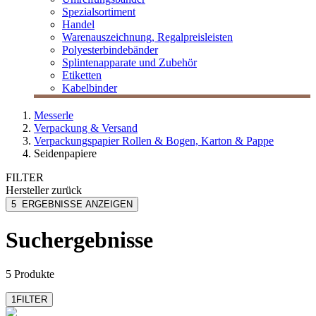
Spezialsortiment
Handel
Warenauszeichnung, Regalpreisleisten
Polyesterbindebänder
Splintenapparate und Zubehör
Etiketten
Kabelbinder
Messerle
Verpackung & Versand
Verpackungspapier Rollen & Bogen, Karton & Pappe
Seidenpapiere
FILTER
Hersteller
zurück
Folia
5
ERGEBNISSE ANZEIGEN
MESSERLE
Pfleiderer
Suchergebnisse
5 Produkte
1
FILTER