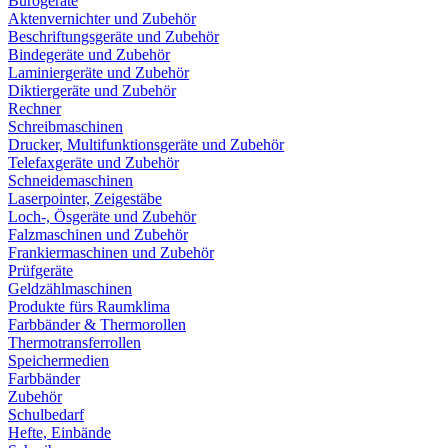
Bürogeräte
Aktenvernichter und Zubehör
Beschriftungsgeräte und Zubehör
Bindegeräte und Zubehör
Laminiergeräte und Zubehör
Diktiergeräte und Zubehör
Rechner
Schreibmaschinen
Drucker, Multifunktionsgeräte und Zubehör
Telefaxgeräte und Zubehör
Schneidemaschinen
Laserpointer, Zeigestäbe
Loch-, Ösgeräte und Zubehör
Falzmaschinen und Zubehör
Frankiermaschinen und Zubehör
Prüfgeräte
Geldzählmaschinen
Produkte fürs Raumklima
Farbbänder & Thermorollen
Thermotransferrollen
Speichermedien
Farbbänder
Zubehör
Schulbedarf
Hefte, Einbände