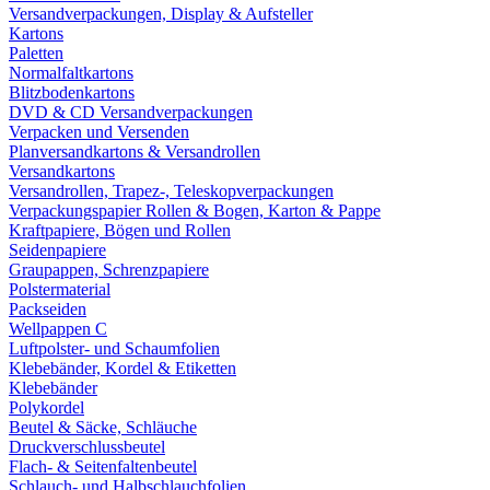
Versandverpackungen, Display & Aufsteller
Kartons
Paletten
Normalfaltkartons
Blitzbodenkartons
DVD & CD Versandverpackungen
Verpacken und Versenden
Planversandkartons & Versandrollen
Versandkartons
Versandrollen, Trapez-, Teleskopverpackungen
Verpackungspapier Rollen & Bogen, Karton & Pappe
Kraftpapiere, Bögen und Rollen
Seidenpapiere
Graupappen, Schrenzpapiere
Polstermaterial
Packseiden
Wellpappen C
Luftpolster- und Schaumfolien
Klebebänder, Kordel & Etiketten
Klebebänder
Polykordel
Beutel & Säcke, Schläuche
Druckverschlussbeutel
Flach- & Seitenfaltenbeutel
Schlauch- und Halbschlauchfolien