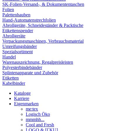
SK-Folien-Versand-, & Dokumententaschen
Folien
Palettenhauben
Hand-Automatenstrechfolien
Abrollgeräte, Schneideständer & Packtische
Etikettenspender
Abrollgeräte
Verpackungsmaschinen, Verbrauchsmaterial
Umreifungsbänder
Spezialsortiment
Handel
Warenauszeichnung, Regalpreisleisten
Polyesterbindebänder
Splintenapparate und Zubehör
Etiketten
Kabelbinder
Kataloge
Karriere
Eigenmarken
me:tex
Logisch Öko
mmmhh...
Cool and Fresh
LOGO & [I´KU]