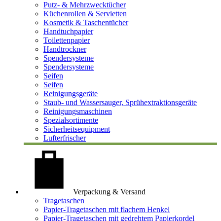
Putz- & Mehrzwecktücher
Küchenrollen & Servietten
Kosmetik & Taschentücher
Handtuchpapier
Toilettenpapier
Handtrockner
Spendersysteme
Spendersysteme
Seifen
Seifen
Reinigungsgeräte
Staub- und Wassersauger, Sprühextraktionsgeräte
Reinigungsmaschinen
Spezialsortimente
Sicherheitsequipment
Lufterfrischer
Verpackung & Versand
Tragetaschen
Papier-Tragetaschen mit flachem Henkel
Papier-Tragetaschen mit gedrehtem Papierkordel