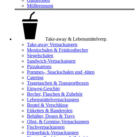
Garderoben
Mülltrennung
Take-away & Lebensmittelverp.
Take-away Verpackungen
Menüschalen & Feinkostbecher
Siegelschalen
Sandwich-Verpackungen
Pizzakartons
Pommes-, Snackschalen und -tüten
Catering
Tragetaschen & Transportboxen
Einweg-Geschirr
Becher, Flaschen & Zubehör
Lebensmittelverpackungen
Beutel & Verschlüsse
Etiketten & Banderolen
Behälter, Dosen & Trays
Obst- & Gemüse-Verpackungen
Fischverpackungen
Feingebäck-Verpackungen