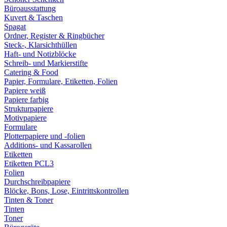
Büroausstattung
Kuvert & Taschen
Spagat
Ordner, Register & Ringbücher
Steck-, Klarsichthüllen
Haft- und Notizblöcke
Schreib- und Markierstifte
Catering & Food
Papier, Formulare, Etiketten, Folien
Papiere weiß
Papiere farbig
Strukturpapiere
Motivpapiere
Formulare
Plotterpapiere und -folien
Additions- und Kassarollen
Etiketten
Etiketten PCL3
Folien
Durchschreibpapiere
Blöcke, Bons, Lose, Eintrittskontrollen
Tinten & Toner
Tinten
Toner