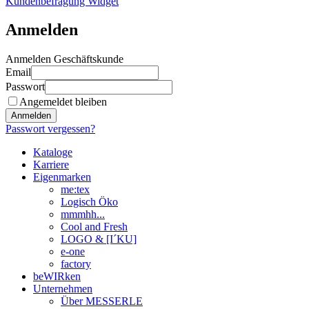
Kundenbefragung Widget
Anmelden
Anmelden Geschäftskunde
Email
Passwort
Angemeldet bleiben
Anmelden
Passwort vergessen?
Kataloge
Karriere
Eigenmarken
me:tex
Logisch Öko
mmmhh...
Cool and Fresh
LOGO & [I´KU]
e-one
factory
beWIRken
Unternehmen
Über MESSERLE