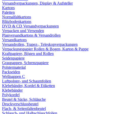
Versandverpackungen, Display & Aufsteller
Kartons
Paletten
Normalfaltkartons
Blitzbodenkartons
DVD & CD Versandverpackungen
Verpacken und Versenden
Planversandkartons & Versandrollen
Versandkartons
Versandrollen, Trapez-, Teleskopverpackungen
Verpackungspapier Rollen & Bogen, Karton & Pappe
Kraftpapiere, Bögen und Rollen
Seidenpapiere
Graupappen, Schrenzpapiere
Polstermaterial
Packseiden
Wellpappen C
Luftpolster- und Schaumfolien
Klebebänder, Kordel & Etiketten
Klebebänder
Polykordel
Beutel & Säcke, Schläuche
Druckverschlussbeutel
Flach- & Seitenfaltenbeutel
Schlauch- und Halbschlauchfolien