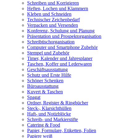
Schreiben und Korrigieren
Heften, Lochen und Klammern
Kleben und Schneiden
Technischer Zeichenbedarf
Verpacken und Versenden
Konferenz, Schulung und Planung
Präsentation und Prospektorganisation
Schreibtischorganisation
Computer und Smartphone Zubehör
Stempel und Zubehör
Timer, Kalender und Jahresplaner
Taschen, Koffer und Lederwaren
Geschäftsausstattung
Schutz und Erste Hilfe
Schöner Schenken
Büroausstattung
Kuvert & Taschen
Spagat
Ordner, Register & Ringbücher
Steck-, Klarsichthüllen
Haft- und Notizblöcke
Schreib- und Markierstifte
Catering & Food
Papier, Formulare, Etiketten, Folien
Papiere weiß