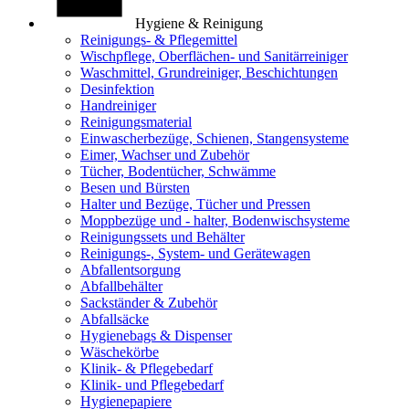
Hygiene & Reinigung
Reinigungs- & Pflegemittel
Wischpflege, Oberflächen- und Sanitärreiniger
Waschmittel, Grundreiniger, Beschichtungen
Desinfektion
Handreiniger
Reinigungsmaterial
Einwascherbezüge, Schienen, Stangensysteme
Eimer, Wachser und Zubehör
Tücher, Bodentücher, Schwämme
Besen und Bürsten
Halter und Bezüge, Tücher und Pressen
Moppbezüge und - halter, Bodenwischsysteme
Reinigungssets und Behälter
Reinigungs-, System- und Gerätewagen
Abfallentsorgung
Abfallbehälter
Sackständer & Zubehör
Abfallsäcke
Hygienebags & Dispenser
Wäschekörbe
Klinik- & Pflegebedarf
Klinik- und Pflegebedarf
Hygienepapiere