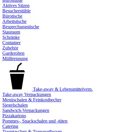
Bürostühle
Aktives Sitzen
Besucherstühle
Bürotische
Arbeitstische
Besprechungstische
Stauraum
Schränke
Container
Zubehör
Garderoben
Mülltrennung
Take-away & Lebensmittelverp.
Take-away Verpackungen
Menüschalen & Feinkostbecher
Siegelschalen
Sandwich-Verpackungen
Pizzakartons
Pommes-, Snackschalen und -tüten
Catering
Tragetaschen & Transportboxen