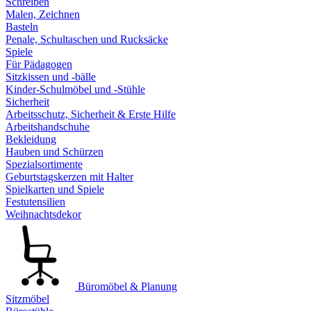
Schreiben
Malen, Zeichnen
Basteln
Penale, Schultaschen und Rucksäcke
Spiele
Für Pädagogen
Sitzkissen und -bälle
Kinder-Schulmöbel und -Stühle
Sicherheit
Arbeitsschutz, Sicherheit & Erste Hilfe
Arbeitshandschuhe
Bekleidung
Hauben und Schürzen
Spezialsortimente
Geburtstagskerzen mit Halter
Spielkarten und Spiele
Festutensilien
Weihnachtsdekor
Büromöbel & Planung
Sitzmöbel