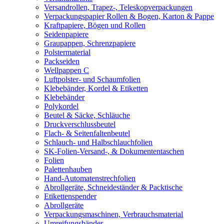
Versandrollen, Trapez-, Teleskopverpackungen
Verpackungspapier Rollen & Bogen, Karton & Pappe
Kraftpapiere, Bögen und Rollen
Seidenpapiere
Graupappen, Schrenzpapiere
Polstermaterial
Packseiden
Wellpappen C
Luftpolster- und Schaumfolien
Klebebänder, Kordel & Etiketten
Klebebänder
Polykordel
Beutel & Säcke, Schläuche
Druckverschlussbeutel
Flach- & Seitenfaltenbeutel
Schlauch- und Halbschlauchfolien
SK-Folien-Versand-, & Dokumententaschen
Folien
Palettenhauben
Hand-Automatenstrechfolien
Abrollgeräte, Schneideständer & Packtische
Etikettenspender
Abrollgeräte
Verpackungsmaschinen, Verbrauchsmaterial
Umreifungsbänder