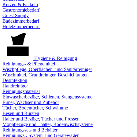
Kerzen & Fackeln
Gastronomiebedarf
Guest Supply
Badezimmerbedarf
Hotelzimmerbedarf
Hygiene & Reinigung
Reinigungs- & Pflegemittel
Wischpflege, Oberflächen- und Sanitärreiniger
Waschmittel, Grundreiniger, Beschichtungen
Desinfektion
Handreiniger
Reinigungsmaterial
Einwascherbezüge, Schienen, Stangensysteme
Eimer, Wachser und Zubehör
Tücher, Bodentücher, Schwämme
Besen und Bürsten
Halter und Bezüge, Tücher und Pressen
Moppbezüge und - halter, Bodenwischsysteme
Reinigungssets und Behälter
Reinigungs-, System- und Gerätewagen