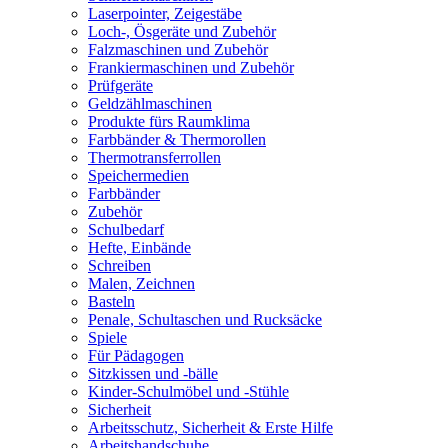
Laserpointer, Zeigestäbe
Loch-, Ösgeräte und Zubehör
Falzmaschinen und Zubehör
Frankiermaschinen und Zubehör
Prüfgeräte
Geldzählmaschinen
Produkte fürs Raumklima
Farbbänder & Thermorollen
Thermotransferrollen
Speichermedien
Farbbänder
Zubehör
Schulbedarf
Hefte, Einbände
Schreiben
Malen, Zeichnen
Basteln
Penale, Schultaschen und Rucksäcke
Spiele
Für Pädagogen
Sitzkissen und -bälle
Kinder-Schulmöbel und -Stühle
Sicherheit
Arbeitsschutz, Sicherheit & Erste Hilfe
Arbeitshandschuhe