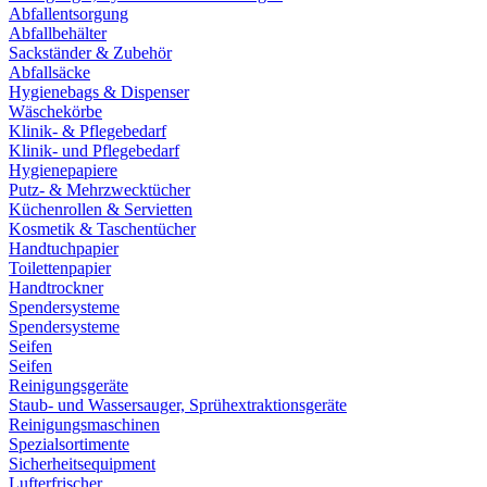
Abfallentsorgung
Abfallbehälter
Sackständer & Zubehör
Abfallsäcke
Hygienebags & Dispenser
Wäschekörbe
Klinik- & Pflegebedarf
Klinik- und Pflegebedarf
Hygienepapiere
Putz- & Mehrzwecktücher
Küchenrollen & Servietten
Kosmetik & Taschentücher
Handtuchpapier
Toilettenpapier
Handtrockner
Spendersysteme
Spendersysteme
Seifen
Seifen
Reinigungsgeräte
Staub- und Wassersauger, Sprühextraktionsgeräte
Reinigungsmaschinen
Spezialsortimente
Sicherheitsequipment
Lufterfrischer