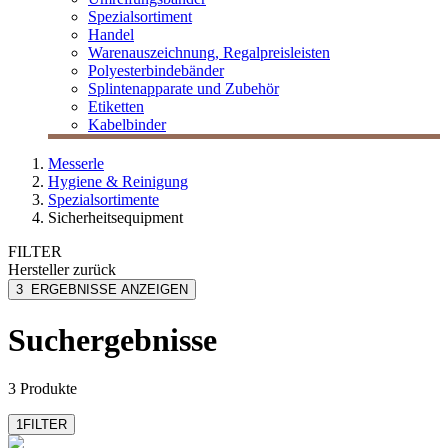
Spezialsortiment
Handel
Warenauszeichnung, Regalpreisleisten
Polyesterbindebänder
Splintenapparate und Zubehör
Etiketten
Kabelbinder
Messerle
Hygiene & Reinigung
Spezialsortimente
Sicherheitsequipment
FILTER
Hersteller
zurück
Aristo
3
ERGEBNISSE ANZEIGEN
Beurer GmbH
Geotec
Suchergebnisse
3 Produkte
1
FILTER