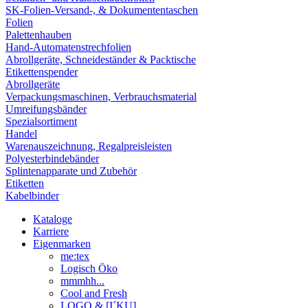
SK-Folien-Versand-, & Dokumententaschen
Folien
Palettenhauben
Hand-Automatenstrechfolien
Abrollgeräte, Schneideständer & Packtische
Etikettenspender
Abrollgeräte
Verpackungsmaschinen, Verbrauchsmaterial
Umreifungsbänder
Spezialsortiment
Handel
Warenauszeichnung, Regalpreisleisten
Polyesterbindebänder
Splintenapparate und Zubehör
Etiketten
Kabelbinder
Kataloge
Karriere
Eigenmarken
me:tex
Logisch Öko
mmmhh...
Cool and Fresh
LOGO & [I´KU]