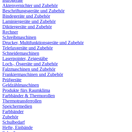
Bürogeräte
Aktenvernichter und Zubehör
Beschriftungsgeräte und Zubehör
Bindegeräte und Zubehör
Laminiergeräte und Zubehör
Diktiergeräte und Zubehör
Rechner
Schreibmaschinen
Drucker, Multifunktionsgeräte und Zubehör
Telefaxgeräte und Zubehör
Schneidemaschinen
Laserpointer, Zeigestäbe
Loch-, Ösgeräte und Zubehör
Falzmaschinen und Zubehör
Frankiermaschinen und Zubehör
Prüfgeräte
Geldzählmaschinen
Produkte fürs Raumklima
Farbbänder & Thermorollen
Thermotransferrollen
Speichermedien
Farbbänder
Zubehör
Schulbedarf
Hefte, Einbände