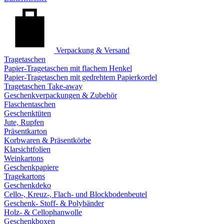
Verpackung & Versand
Tragetaschen
Papier-Tragetaschen mit flachem Henkel
Papier-Tragetaschen mit gedrehtem Papierkordel
Tragetaschen Take-away
Geschenkverpackungen & Zubehör
Flaschentaschen
Geschenktüten
Jute, Rupfen
Präsentkarton
Korbwaren & Präsentkörbe
Klarsichtfolien
Weinkartons
Geschenkpapiere
Tragekartons
Geschenkdeko
Cello-, Kreuz-, Flach- und Blockbodenbeutel
Geschenk- Stoff- & Polybänder
Holz- & Cellophanwolle
Geschenkboxen