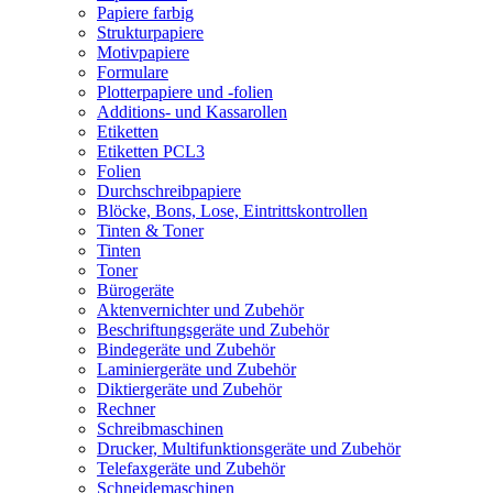
Papiere farbig
Strukturpapiere
Motivpapiere
Formulare
Plotterpapiere und -folien
Additions- und Kassarollen
Etiketten
Etiketten PCL3
Folien
Durchschreibpapiere
Blöcke, Bons, Lose, Eintrittskontrollen
Tinten & Toner
Tinten
Toner
Bürogeräte
Aktenvernichter und Zubehör
Beschriftungsgeräte und Zubehör
Bindegeräte und Zubehör
Laminiergeräte und Zubehör
Diktiergeräte und Zubehör
Rechner
Schreibmaschinen
Drucker, Multifunktionsgeräte und Zubehör
Telefaxgeräte und Zubehör
Schneidemaschinen