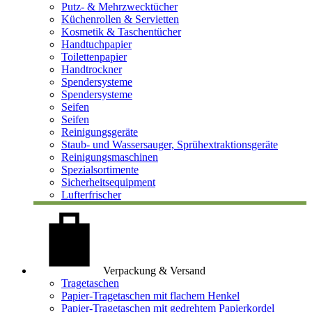
Putz- & Mehrzwecktücher
Küchenrollen & Servietten
Kosmetik & Taschentücher
Handtuchpapier
Toilettenpapier
Handtrockner
Spendersysteme
Spendersysteme
Seifen
Seifen
Reinigungsgeräte
Staub- und Wassersauger, Sprühextraktionsgeräte
Reinigungsmaschinen
Spezialsortimente
Sicherheitsequipment
Lufterfrischer
Verpackung & Versand
Tragetaschen
Papier-Tragetaschen mit flachem Henkel
Papier-Tragetaschen mit gedrehtem Papierkordel