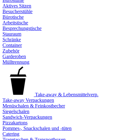
Bürostühle
Aktives Sitzen
Besucherstühle
Bürotische
Arbeitstische
Besprechungstische
Stauraum
Schränke
Container
Zubehör
Garderoben
Mülltrennung
Take-away & Lebensmittelverp.
Take-away Verpackungen
Menüschalen & Feinkostbecher
Siegelschalen
Sandwich-Verpackungen
Pizzakartons
Pommes-, Snackschalen und -tüten
Catering
Tragetaschen & Transportboxen