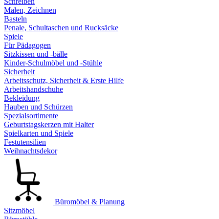
Schreiben
Malen, Zeichnen
Basteln
Penale, Schultaschen und Rucksäcke
Spiele
Für Pädagogen
Sitzkissen und -bälle
Kinder-Schulmöbel und -Stühle
Sicherheit
Arbeitsschutz, Sicherheit & Erste Hilfe
Arbeitshandschuhe
Bekleidung
Hauben und Schürzen
Spezialsortimente
Geburtstagskerzen mit Halter
Spielkarten und Spiele
Festutensilien
Weihnachtsdekor
Büromöbel & Planung
Sitzmöbel