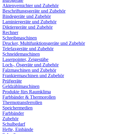
Bürogeräte
Aktenvernichter und Zubehör
Beschriftungsgeräte und Zubehör
Bindegeräte und Zubehör
Laminiergeräte und Zubehör
Diktiergeräte und Zubehör
Rechner
Schreibmaschinen
Drucker, Multifunktionsgeräte und Zubehör
Telefaxgeräte und Zubehör
Schneidemaschinen
Laserpointer, Zeigestäbe
Loch-, Ösgeräte und Zubehör
Falzmaschinen und Zubehör
Frankiermaschinen und Zubehör
Prüfgeräte
Geldzählmaschinen
Produkte fürs Raumklima
Farbbänder & Thermorollen
Thermotransferrollen
Speichermedien
Farbbänder
Zubehör
Schulbedarf
Hefte, Einbände