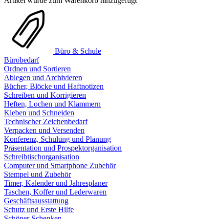
Artikel wurde zum Warenkorb hinzugefügt
Büro & Schule
Bürobedarf
Ordnen und Sortieren
Ablegen und Archivieren
Bücher, Blöcke und Haftnotizen
Schreiben und Korrigieren
Heften, Lochen und Klammern
Kleben und Schneiden
Technischer Zeichenbedarf
Verpacken und Versenden
Konferenz, Schulung und Planung
Präsentation und Prospektorganisation
Schreibtischorganisation
Computer und Smartphone Zubehör
Stempel und Zubehör
Timer, Kalender und Jahresplaner
Taschen, Koffer und Lederwaren
Geschäftsausstattung
Schutz und Erste Hilfe
Schöner Schenken