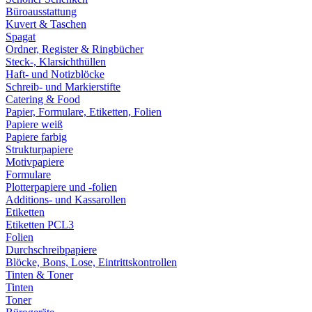
Büroausstattung
Kuvert & Taschen
Spagat
Ordner, Register & Ringbücher
Steck-, Klarsichthüllen
Haft- und Notizblöcke
Schreib- und Markierstifte
Catering & Food
Papier, Formulare, Etiketten, Folien
Papiere weiß
Papiere farbig
Strukturpapiere
Motivpapiere
Formulare
Plotterpapiere und -folien
Additions- und Kassarollen
Etiketten
Etiketten PCL3
Folien
Durchschreibpapiere
Blöcke, Bons, Lose, Eintrittskontrollen
Tinten & Toner
Tinten
Toner