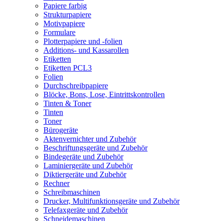
Papiere farbig
Strukturpapiere
Motivpapiere
Formulare
Plotterpapiere und -folien
Additions- und Kassarollen
Etiketten
Etiketten PCL3
Folien
Durchschreibpapiere
Blöcke, Bons, Lose, Eintrittskontrollen
Tinten & Toner
Tinten
Toner
Bürogeräte
Aktenvernichter und Zubehör
Beschriftungsgeräte und Zubehör
Bindegeräte und Zubehör
Laminiergeräte und Zubehör
Diktiergeräte und Zubehör
Rechner
Schreibmaschinen
Drucker, Multifunktionsgeräte und Zubehör
Telefaxgeräte und Zubehör
Schneidemaschinen