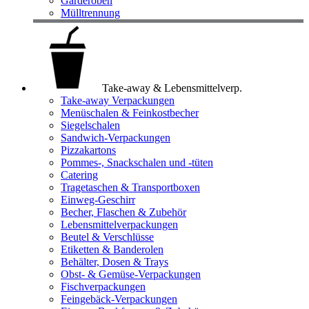
Garderoben
Mülltrennung
Take-away & Lebensmittelverp.
Take-away Verpackungen
Menüschalen & Feinkostbecher
Siegelschalen
Sandwich-Verpackungen
Pizzakartons
Pommes-, Snackschalen und -tüten
Catering
Tragetaschen & Transportboxen
Einweg-Geschirr
Becher, Flaschen & Zubehör
Lebensmittelverpackungen
Beutel & Verschlüsse
Etiketten & Banderolen
Behälter, Dosen & Trays
Obst- & Gemüse-Verpackungen
Fischverpackungen
Feingebäck-Verpackungen