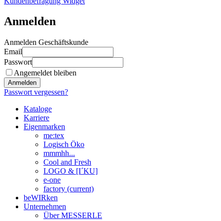
Kundenbefragung Widget
Anmelden
Anmelden Geschäftskunde
Email
Passwort
Angemeldet bleiben
Anmelden
Passwort vergessen?
Kataloge
Karriere
Eigenmarken
me:tex
Logisch Öko
mmmhh...
Cool and Fresh
LOGO & [I´KU]
e-one
factory
(current)
beWIRken
Unternehmen
Über MESSERLE