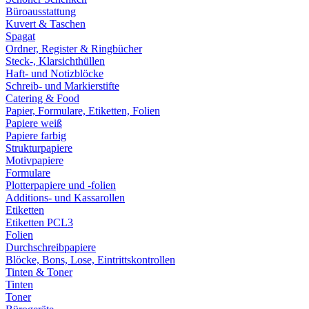
Büroausstattung
Kuvert & Taschen
Spagat
Ordner, Register & Ringbücher
Steck-, Klarsichthüllen
Haft- und Notizblöcke
Schreib- und Markierstifte
Catering & Food
Papier, Formulare, Etiketten, Folien
Papiere weiß
Papiere farbig
Strukturpapiere
Motivpapiere
Formulare
Plotterpapiere und -folien
Additions- und Kassarollen
Etiketten
Etiketten PCL3
Folien
Durchschreibpapiere
Blöcke, Bons, Lose, Eintrittskontrollen
Tinten & Toner
Tinten
Toner