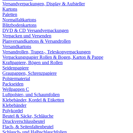
Versandverpackungen, Display & Aufsteller
Kartons
Paletten
Normalfaltkartons
Blitzbodenkartons
DVD & CD Versandverpackungen
Verpacken und Versenden
Planversandkartons & Versandrollen
Versandkartons
Versandrollen, Trapez-, Teleskopverpackungen
Verpackungspapier Rollen & Bogen, Karton & Pappe
Kraftpapiere, Bögen und Rollen
Seidenpapiere
Graupappen, Schrenzpapiere
Polstermaterial
Packseiden
Wellpappen C
Luftpolster- und Schaumfolien
Klebebänder, Kordel & Etiketten
Klebebänder
Polykordel
Beutel & Säcke, Schläuche
Druckverschlussbeutel
Flach- & Seitenfaltenbeutel
Schlauch- und Halbschlauchfolien