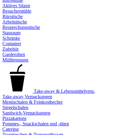
Bürostühle
Aktives Sitzen
Besucherstühle
Bürotische
Arbeitstische
Besprechungstische
Stauraum
Schränke
Container
Zubehör
Garderoben
Mülltrennung
Take-away & Lebensmittelverp.
Take-away Verpackungen
Menüschalen & Feinkostbecher
Siegelschalen
Sandwich-Verpackungen
Pizzakartons
Pommes-, Snackschalen und -tüten
Catering
Tragetaschen & Transportboxen