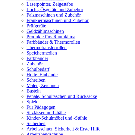
Laserpointer, Zeigestäbe
Loch-, Ösgeräte und Zubehör
Falzmaschinen und Zubehör
Frankiermaschinen und Zubehör
Prüfgeräte
Geldzählmaschinen
Produkte fürs Raumklima
Farbbänder & Thermorollen
Thermotransferrollen
Speichermedien
Farbbänder
Zubehör
Schulbedarf
Hefte, Einbände
Schreiben
Malen, Zeichnen
Basteln
Penale, Schultaschen und Rucksäcke
Spiele
Für Pädagogen
Sitzkissen und -bälle
Kinder-Schulmöbel und -Stühle
Sicherheit
Arbeitsschutz, Sicherheit & Erste Hilfe
Arbeitshandschuhe