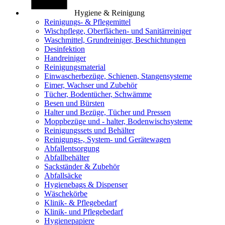
Hygiene & Reinigung
Reinigungs- & Pflegemittel
Wischpflege, Oberflächen- und Sanitärreiniger
Waschmittel, Grundreiniger, Beschichtungen
Desinfektion
Handreiniger
Reinigungsmaterial
Einwascherbezüge, Schienen, Stangensysteme
Eimer, Wachser und Zubehör
Tücher, Bodentücher, Schwämme
Besen und Bürsten
Halter und Bezüge, Tücher und Pressen
Moppbezüge und - halter, Bodenwischsysteme
Reinigungssets und Behälter
Reinigungs-, System- und Gerätewagen
Abfallentsorgung
Abfallbehälter
Sackständer & Zubehör
Abfallsäcke
Hygienebags & Dispenser
Wäschekörbe
Klinik- & Pflegebedarf
Klinik- und Pflegebedarf
Hygienepapiere