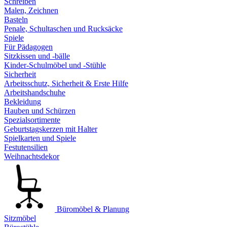
Schreiben
Malen, Zeichnen
Basteln
Penale, Schultaschen und Rucksäcke
Spiele
Für Pädagogen
Sitzkissen und -bälle
Kinder-Schulmöbel und -Stühle
Sicherheit
Arbeitsschutz, Sicherheit & Erste Hilfe
Arbeitshandschuhe
Bekleidung
Hauben und Schürzen
Spezialsortimente
Geburtstagskerzen mit Halter
Spielkarten und Spiele
Festutensilien
Weihnachtsdekor
Büromöbel & Planung
Sitzmöbel