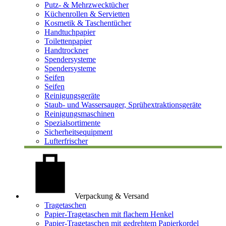
Putz- & Mehrzwecktücher
Küchenrollen & Servietten
Kosmetik & Taschentücher
Handtuchpapier
Toilettenpapier
Handtrockner
Spendersysteme
Spendersysteme
Seifen
Seifen
Reinigungsgeräte
Staub- und Wassersauger, Sprühextraktionsgeräte
Reinigungsmaschinen
Spezialsortimente
Sicherheitsequipment
Lufterfrischer
Verpackung & Versand
Tragetaschen
Papier-Tragetaschen mit flachem Henkel
Papier-Tragetaschen mit gedrehtem Papierkordel