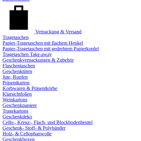
Verpackung & Versand
Tragetaschen
Papier-Tragetaschen mit flachem Henkel
Papier-Tragetaschen mit gedrehtem Papierkordel
Tragetaschen Take-away
Geschenkverpackungen & Zubehör
Flaschentaschen
Geschenktüten
Jute, Rupfen
Präsentkarton
Korbwaren & Präsentkörbe
Klarsichtfolien
Weinkartons
Geschenkpapiere
Tragekartons
Geschenkdeko
Cello-, Kreuz-, Flach- und Blockbodenbeutel
Geschenk- Stoff- & Polybänder
Holz- & Cellophanwolle
Geschenkboxen