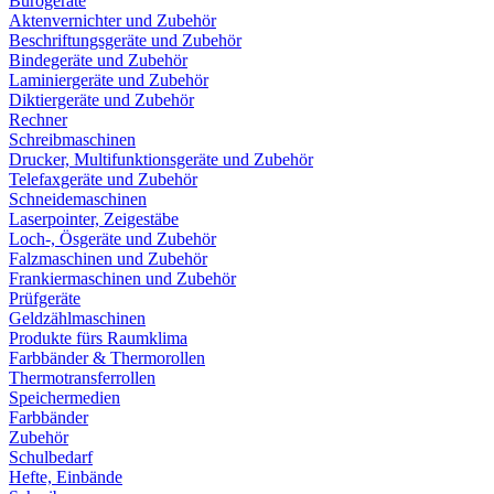
Bürogeräte
Aktenvernichter und Zubehör
Beschriftungsgeräte und Zubehör
Bindegeräte und Zubehör
Laminiergeräte und Zubehör
Diktiergeräte und Zubehör
Rechner
Schreibmaschinen
Drucker, Multifunktionsgeräte und Zubehör
Telefaxgeräte und Zubehör
Schneidemaschinen
Laserpointer, Zeigestäbe
Loch-, Ösgeräte und Zubehör
Falzmaschinen und Zubehör
Frankiermaschinen und Zubehör
Prüfgeräte
Geldzählmaschinen
Produkte fürs Raumklima
Farbbänder & Thermorollen
Thermotransferrollen
Speichermedien
Farbbänder
Zubehör
Schulbedarf
Hefte, Einbände