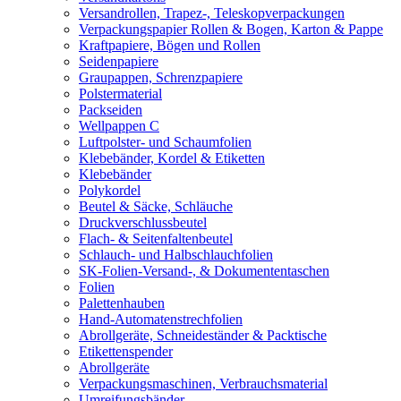
Versandrollen, Trapez-, Teleskopverpackungen
Verpackungspapier Rollen & Bogen, Karton & Pappe
Kraftpapiere, Bögen und Rollen
Seidenpapiere
Graupappen, Schrenzpapiere
Polstermaterial
Packseiden
Wellpappen C
Luftpolster- und Schaumfolien
Klebebänder, Kordel & Etiketten
Klebebänder
Polykordel
Beutel & Säcke, Schläuche
Druckverschlussbeutel
Flach- & Seitenfaltenbeutel
Schlauch- und Halbschlauchfolien
SK-Folien-Versand-, & Dokumententaschen
Folien
Palettenhauben
Hand-Automatenstrechfolien
Abrollgeräte, Schneideständer & Packtische
Etikettenspender
Abrollgeräte
Verpackungsmaschinen, Verbrauchsmaterial
Umreifungsbänder