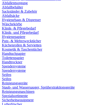
Abfallentsorgung
Abfallbehälter
Sackständer & Zubehör
Abfallsäcke
Hygienebags & Dispenser
Wäschekörbe
Klinik- & Pflegebedarf
Klinik- und Pflegebedarf
Hygienepapiere
Putz- & Mehrzwecktücher
Küchenrollen & Servietten
Kosmetik & Taschentücher
Handtuchpapier
Toilettenpapier
Handtrockner
Spendersysteme
Spendersysteme
Seifen
Seifen
Reinigungsgeräte
Staub- und Wassersauger, Sprühextraktionsgeräte
Reinigungsmaschinen
Spezialsortimente
Sicherheitsequipment
Lufterfrischer