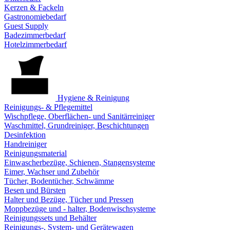
Kerzen & Fackeln
Gastronomiebedarf
Guest Supply
Badezimmerbedarf
Hotelzimmerbedarf
Hygiene & Reinigung
Reinigungs- & Pflegemittel
Wischpflege, Oberflächen- und Sanitärreiniger
Waschmittel, Grundreiniger, Beschichtungen
Desinfektion
Handreiniger
Reinigungsmaterial
Einwascherbezüge, Schienen, Stangensysteme
Eimer, Wachser und Zubehör
Tücher, Bodentücher, Schwämme
Besen und Bürsten
Halter und Bezüge, Tücher und Pressen
Moppbezüge und - halter, Bodenwischsysteme
Reinigungssets und Behälter
Reinigungs-, System- und Gerätewagen