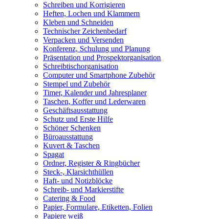
Schreiben und Korrigieren
Heften, Lochen und Klammern
Kleben und Schneiden
Technischer Zeichenbedarf
Verpacken und Versenden
Konferenz, Schulung und Planung
Präsentation und Prospektorganisation
Schreibtischorganisation
Computer und Smartphone Zubehör
Stempel und Zubehör
Timer, Kalender und Jahresplaner
Taschen, Koffer und Lederwaren
Geschäftsausstattung
Schutz und Erste Hilfe
Schöner Schenken
Büroausstattung
Kuvert & Taschen
Spagat
Ordner, Register & Ringbücher
Steck-, Klarsichthüllen
Haft- und Notizblöcke
Schreib- und Markierstifte
Catering & Food
Papier, Formulare, Etiketten, Folien
Papiere weiß