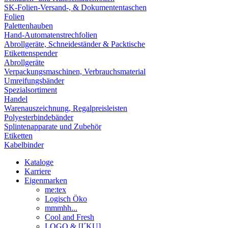
SK-Folien-Versand-, & Dokumententaschen
Folien
Palettenhauben
Hand-Automatenstrechfolien
Abrollgeräte, Schneideständer & Packtische
Etikettenspender
Abrollgeräte
Verpackungsmaschinen, Verbrauchsmaterial
Umreifungsbänder
Spezialsortiment
Handel
Warenauszeichnung, Regalpreisleisten
Polyesterbindebänder
Splintenapparate und Zubehör
Etiketten
Kabelbinder
Kataloge
Karriere
Eigenmarken
me:tex
Logisch Öko
mmmhh...
Cool and Fresh
LOGO & [I´KU]