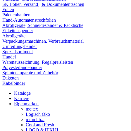
SK-Folien-Versand-, & Dokumententaschen
Folien
Palettenhauben
Hand-Automatenstrechfolien
Abrollgeräte, Schneideständer & Packtische
Etikettenspender
Abrollgeräte
Verpackungsmaschinen, Verbrauchsmaterial
Umreifungsbänder
Spezialsortiment
Handel
Warenauszeichnung, Regalpreisleisten
Polyesterbindebänder
Splintenapparate und Zubehör
Etiketten
Kabelbinder
Kataloge
Karriere
Eigenmarken
me:tex
Logisch Öko
mmmhh...
Cool and Fresh
LOGO & [I´KU]