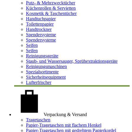
Putz- & Mehrzwecktücher
Küchenrollen & Servietten
Kosmetik & Taschentücher
Handtuchpapier
Toilettenpapier
Handtrockner
Spendersysteme
Spendersysteme
Seifen
Seifen
Reinigungsgeräte
Staub- und Wassersauger, Sprühextraktionsgeräte
Reinigungsmaschinen
Spezialsortimente
Sicherheitsequipment
Lufterfrischer
Verpackung & Versand
Tragetaschen
Papier-Tragetaschen mit flachem Henkel
Papier-Tragetaschen mit gedrehtem Papierkordel