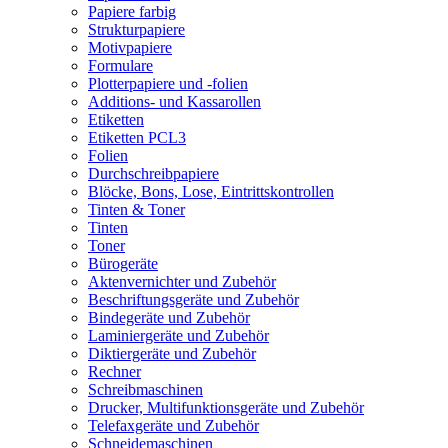
Papiere farbig
Strukturpapiere
Motivpapiere
Formulare
Plotterpapiere und -folien
Additions- und Kassarollen
Etiketten
Etiketten PCL3
Folien
Durchschreibpapiere
Blöcke, Bons, Lose, Eintrittskontrollen
Tinten & Toner
Tinten
Toner
Bürogeräte
Aktenvernichter und Zubehör
Beschriftungsgeräte und Zubehör
Bindegeräte und Zubehör
Laminiergeräte und Zubehör
Diktiergeräte und Zubehör
Rechner
Schreibmaschinen
Drucker, Multifunktionsgeräte und Zubehör
Telefaxgeräte und Zubehör
Schneidemaschinen