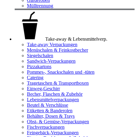
Garderoben
Mülltrennung
Take-away & Lebensmittelverp.
Take-away Verpackungen
Menüschalen & Feinkostbecher
Siegelschalen
Sandwich-Verpackungen
Pizzakartons
Pommes-, Snackschalen und -tüten
Catering
Tragetaschen & Transportboxen
Einweg-Geschirr
Becher, Flaschen & Zubehör
Lebensmittelverpackungen
Beutel & Verschlüsse
Etiketten & Banderolen
Behälter, Dosen & Trays
Obst- & Gemüse-Verpackungen
Fischverpackungen
Feingebäck-Verpackungen