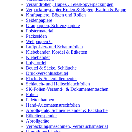
Versandrollen, Trapez-, Teleskopverpackungen
Verpackungspapier Rollen & Bogen, Karton & Pappe
Kraftpapiere, Bögen und Rollen
Seidenpapiere
Graupappen, Schrenzpapiere
Polstermaterial
Packseiden
Wellpappen C
Luftpolster- und Schaumfolien
Klebebänder, Kordel & Etiketten
Klebebänder
Polykordel
Beutel & Säcke, Schläuche
Druckverschlussbeutel
Flach- & Seitenfaltenbeutel
Schlauch- und Halbschlauchfolien
SK-Folien-Versand-, & Dokumententaschen
Folien
Palettenhauben
Hand-Automatenstrechfolien
Abrollgeräte, Schneideständer & Packtische
Etikettenspender
Abrollgeräte
Verpackungsmaschinen, Verbrauchsmaterial
Umreifungsbänder