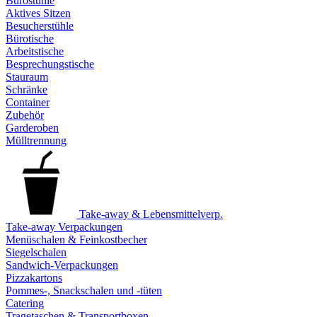
Bürostühle
Aktives Sitzen
Besucherstühle
Bürotische
Arbeitstische
Besprechungstische
Stauraum
Schränke
Container
Zubehör
Garderoben
Mülltrennung
Take-away & Lebensmittelverp.
Take-away Verpackungen
Menüschalen & Feinkostbecher
Siegelschalen
Sandwich-Verpackungen
Pizzakartons
Pommes-, Snackschalen und -tüten
Catering
Tragetaschen & Transportboxen