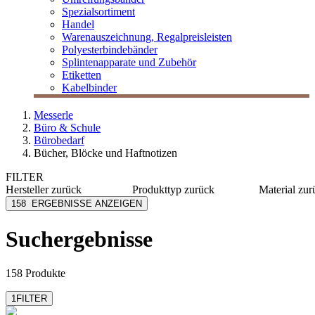
Spezialsortiment
Handel
Warenauszeichnung, Regalpreisleisten
Polyesterbindebänder
Splintenapparate und Zubehör
Etiketten
Kabelbinder
Messerle
Büro & Schule
Bürobedarf
Bücher, Blöcke und Haftnotizen
FILTER
Hersteller
zurück
Produkttyp
zurück
Material
zur
[I`KU]
Hefte
Kunststo
158
ERGEBNISSE ANZEIGEN
Alco
Notizblöcke
Metall
Alpina Leykam
Alumini
Suchergebnisse
Arlac
Karton
Avery Zweckform
Papier
mehr anzeigen
mehr anzeig
158 Produkte
1
FILTER