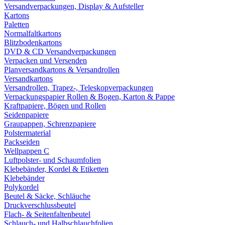
Versandverpackungen, Display & Aufsteller
Kartons
Paletten
Normalfaltkartons
Blitzbodenkartons
DVD & CD Versandverpackungen
Verpacken und Versenden
Planversandkartons & Versandrollen
Versandkartons
Versandrollen, Trapez-, Teleskopverpackungen
Verpackungspapier Rollen & Bogen, Karton & Pappe
Kraftpapiere, Bögen und Rollen
Seidenpapiere
Graupappen, Schrenzpapiere
Polstermaterial
Packseiden
Wellpappen C
Luftpolster- und Schaumfolien
Klebebänder, Kordel & Etiketten
Klebebänder
Polykordel
Beutel & Säcke, Schläuche
Druckverschlussbeutel
Flach- & Seitenfaltenbeutel
Schlauch- und Halbschlauchfolien