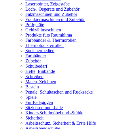
Laserpointer, Zeigestäbe
Loch-, Ösgeräte und Zubehör
Falzmaschinen und Zubehör
Frankiermaschinen und Zubehör
Prüfgeräte
Geldzählmaschinen
Produkte fürs Raumklima
Farbbänder & Thermorollen
Thermotransferrollen
Speichermedien
Farbbänder
Zubehör
Schulbedarf
Hefte, Einbände
Schreiben
Malen, Zeichnen
Basteln
Penale, Schultaschen und Rucksäcke
Spiele
Für Pädagogen
Sitzkissen und -bälle
Kinder-Schulmöbel und -Stühle
Sicherheit
Arbeitsschutz, Sicherheit & Erste Hilfe
Arbeitshandschuhe