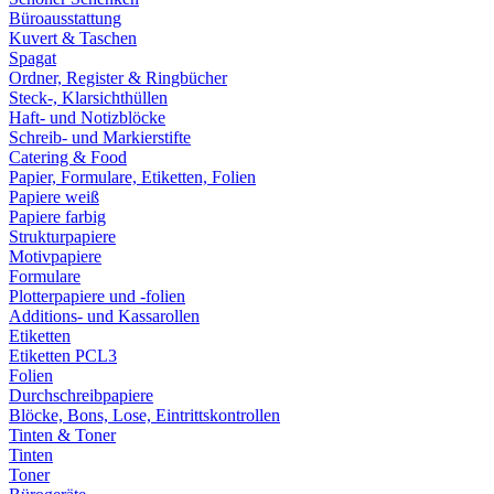
Büroausstattung
Kuvert & Taschen
Spagat
Ordner, Register & Ringbücher
Steck-, Klarsichthüllen
Haft- und Notizblöcke
Schreib- und Markierstifte
Catering & Food
Papier, Formulare, Etiketten, Folien
Papiere weiß
Papiere farbig
Strukturpapiere
Motivpapiere
Formulare
Plotterpapiere und -folien
Additions- und Kassarollen
Etiketten
Etiketten PCL3
Folien
Durchschreibpapiere
Blöcke, Bons, Lose, Eintrittskontrollen
Tinten & Toner
Tinten
Toner