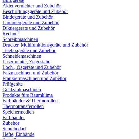
Bürogeräte
Aktenvernichter und Zubehör
Beschriftungsgeräte und Zubehör
Bindegeräte und Zubehör
Laminiergeräte und Zubehör
Diktiergeräte und Zubehör
Rechner
Schreibmaschinen
Drucker, Multifunktionsgeräte und Zubehör
Telefaxgeräte und Zubehör
Schneidemaschinen
Laserpointer, Zeigestäbe
Loch-, Ösgeräte und Zubehör
Falzmaschinen und Zubehör
Frankiermaschinen und Zubehör
Prüfgeräte
Geldzählmaschinen
Produkte fürs Raumklima
Farbbänder & Thermorollen
Thermotransferrollen
Speichermedien
Farbbänder
Zubehör
Schulbedarf
Hefte, Einbände