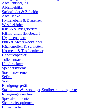
Abfallentsorgung
Abfallbehälter
Sackständer & Zubehör
Abfallsäcke
Hygienebags & Dispenser
Wäschekörbe
Klinik- & Pflegebedarf
Klinik- und Pflegebedarf
Hygienepapiere
Putz- & Mehrzwecktücher
Küchenrollen & Servietten
Kosmetik & Taschentücher
Handtuchpapier
Toilettenpapier
Handtrockner
Spendersysteme
Spendersysteme
Seifen
Seifen
Reinigungsgeräte
Staub- und Wassersauger, Sprühextraktionsgeräte
Reinigungsmaschinen
Spezialsortimente
Sicherheitsequipment
Lufterfrischer