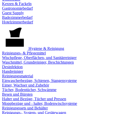
Kerzen & Fackeln
Gastronomiebedarf
Guest Supply
Badezimmerbedarf
Hotelzimmerbedarf
Hygiene & Reinigung
Reinigungs- & Pflegemittel
Wischpflege, Oberflächen- und Sanitärreiniger
Waschmittel, Grundreiniger, Beschichtungen
Desinfektion
Handreiniger
Reinigungsmaterial
Einwascherbezüge, Schienen, Stangensysteme
Eimer, Wachser und Zubehör
Tücher, Bodentücher, Schwämme
Besen und Bürsten
Halter und Bezüge, Tücher und Pressen
Moppbezüge und - halter, Bodenwischsysteme
Reinigungssets und Behälter
Reinigungs-, System- und Gerätewagen