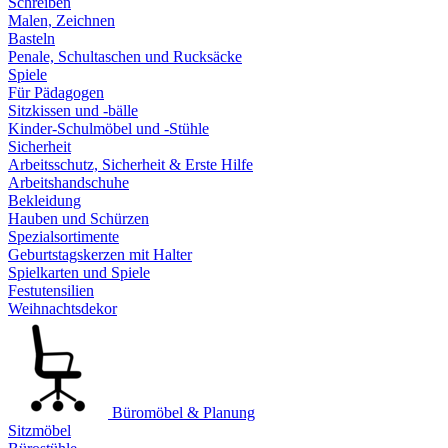
Schreiben
Malen, Zeichnen
Basteln
Penale, Schultaschen und Rucksäcke
Spiele
Für Pädagogen
Sitzkissen und -bälle
Kinder-Schulmöbel und -Stühle
Sicherheit
Arbeitsschutz, Sicherheit & Erste Hilfe
Arbeitshandschuhe
Bekleidung
Hauben und Schürzen
Spezialsortimente
Geburtstagskerzen mit Halter
Spielkarten und Spiele
Festutensilien
Weihnachtsdekor
Büromöbel & Planung
Sitzmöbel