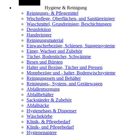
Hygiene & Reinigung
Reinigungs- & Pflegemittel
Wischpflege, Oberflächen- und Sanitärreiniger
Waschmittel, Grundreiniger, Beschichtungen
Desinfektion
Handreiniger
Reinigungsmaterial
Einwascherbezüge, Schienen, Stangensysteme
Eimer, Wachser und Zubehör
Tücher, Bodentücher, Schwämme
Besen und Bürsten
Halter und Bezüge, Tücher und Pressen
Moppbezüge und - halter, Bodenwischsysteme
Reinigungssets und Behälter
Reinigungs-, System- und Gerätewagen
Abfallentsorgung
Abfallbehälter
Sackständer & Zubehör
Abfallsäcke
Hygienebags & Dispenser
Wäschekörbe
Klinik- & Pflegebedarf
Klinik- und Pflegebedarf
Hygienepapiere