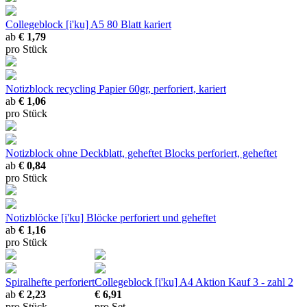
Collegeblock [i'ku]
A5 80 Blatt kariert
ab
€ 1,79
pro Stück
Notizblock recycling
Papier 60gr, perforiert, kariert
ab
€ 1,06
pro Stück
Notizblock ohne Deckblatt, geheftet
Blocks perforiert, geheftet
ab
€ 0,84
pro Stück
Notizblöcke [i'ku]
Blöcke perforiert und geheftet
ab
€ 1,16
pro Stück
Spiralhefte
perforiert
Collegeblock [i'ku] A4 Aktion
Kauf 3 - zahl 2
ab
€ 2,23
€ 6,91
pro Stück
pro Set