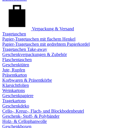
Verpackung & Versand
Tragetaschen
Papier-Tragetaschen mit flachem Henkel
Papier-Tragetaschen mit gedrehtem Papierkordel
Tragetaschen Take-away
Geschenkverpackungen & Zubehör
Flaschentaschen
Geschenktüten
Jute, Rupfen
Präsentkarton
Korbwaren & Präsentkörbe
Klarsichtfolien
Weinkartons
Geschenkpapiere
Tragekartons
Geschenkdeko
Cello-, Kreuz-, Flach- und Blockbodenbeutel
Geschenk- Stoff- & Polybänder
Holz- & Cellophanwolle
Geschenkboxen