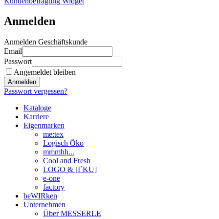
Kundenbefragung Widget
Anmelden
Anmelden Geschäftskunde
Email
Passwort
Angemeldet bleiben
Anmelden
Passwort vergessen?
Kataloge
Karriere
Eigenmarken
me:tex
Logisch Öko
mmmhh...
Cool and Fresh
LOGO & [I´KU]
e-one
factory
beWIRken
Unternehmen
Über MESSERLE