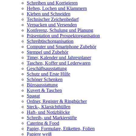
Schreiben und Korrigieren
Heften, Lochen und Klammern
Kleben und Schneiden
Technischer Zeichenbedarf
Verpacken und Versenden
Konferenz, Schulung und Planung
Präsentation und Prospektorganisation
Schreibtischorganisation
Computer und Smartphone Zubehör
Stempel und Zubehör
Timer, Kalender und Jahresplaner
Taschen, Koffer und Lederwaren
Geschäftsausstattung
Schutz und Erste Hilfe
Schöner Schenken
Büroausstattung
Kuvert & Taschen
Spagat
Ordner, Register & Ringbücher
Steck-, Klarsichthüllen
Haft- und Notizblöcke
Schreib- und Markierstifte
Catering & Food
Papier, Formulare, Etiketten, Folien
Papiere weiß