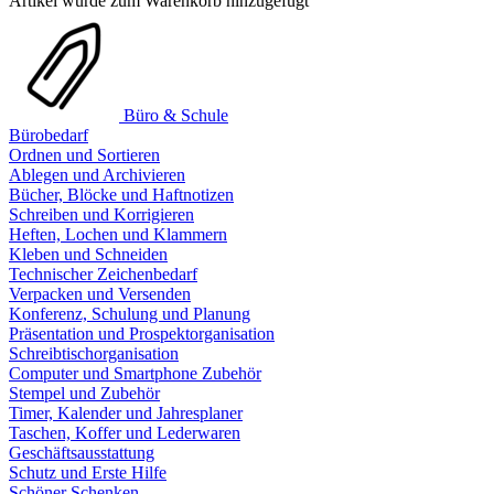
Artikel wurde zum Warenkorb hinzugefügt
Büro & Schule
Bürobedarf
Ordnen und Sortieren
Ablegen und Archivieren
Bücher, Blöcke und Haftnotizen
Schreiben und Korrigieren
Heften, Lochen und Klammern
Kleben und Schneiden
Technischer Zeichenbedarf
Verpacken und Versenden
Konferenz, Schulung und Planung
Präsentation und Prospektorganisation
Schreibtischorganisation
Computer und Smartphone Zubehör
Stempel und Zubehör
Timer, Kalender und Jahresplaner
Taschen, Koffer und Lederwaren
Geschäftsausstattung
Schutz und Erste Hilfe
Schöner Schenken