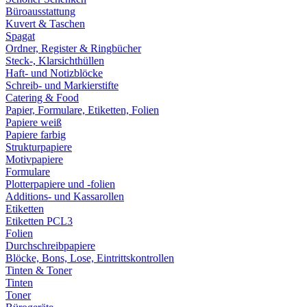
Büroausstattung
Kuvert & Taschen
Spagat
Ordner, Register & Ringbücher
Steck-, Klarsichthüllen
Haft- und Notizblöcke
Schreib- und Markierstifte
Catering & Food
Papier, Formulare, Etiketten, Folien
Papiere weiß
Papiere farbig
Strukturpapiere
Motivpapiere
Formulare
Plotterpapiere und -folien
Additions- und Kassarollen
Etiketten
Etiketten PCL3
Folien
Durchschreibpapiere
Blöcke, Bons, Lose, Eintrittskontrollen
Tinten & Toner
Tinten
Toner