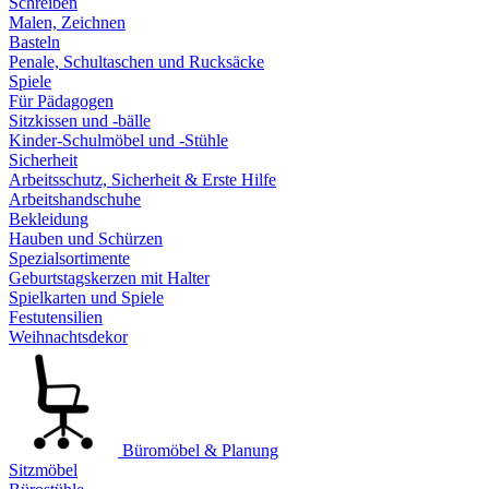
Schreiben
Malen, Zeichnen
Basteln
Penale, Schultaschen und Rucksäcke
Spiele
Für Pädagogen
Sitzkissen und -bälle
Kinder-Schulmöbel und -Stühle
Sicherheit
Arbeitsschutz, Sicherheit & Erste Hilfe
Arbeitshandschuhe
Bekleidung
Hauben und Schürzen
Spezialsortimente
Geburtstagskerzen mit Halter
Spielkarten und Spiele
Festutensilien
Weihnachtsdekor
Büromöbel & Planung
Sitzmöbel