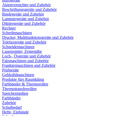
Bürogeräte
Aktenvernichter und Zubehör
Beschriftungsgeräte und Zubehör
Bindegeräte und Zubehör
Laminiergeräte und Zubehör
Diktiergeräte und Zubehör
Rechner
Schreibmaschinen
Drucker, Multifunktionsgeräte und Zubehör
Telefaxgeräte und Zubehör
Schneidemaschinen
Laserpointer, Zeigestäbe
Loch-, Ösgeräte und Zubehör
Falzmaschinen und Zubehör
Frankiermaschinen und Zubehör
Prüfgeräte
Geldzählmaschinen
Produkte fürs Raumklima
Farbbänder & Thermorollen
Thermotransferrollen
Speichermedien
Farbbänder
Zubehör
Schulbedarf
Hefte, Einbände