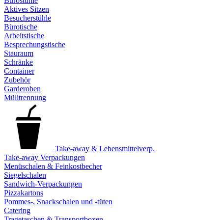
Bürostühle
Aktives Sitzen
Besucherstühle
Bürotische
Arbeitstische
Besprechungstische
Stauraum
Schränke
Container
Zubehör
Garderoben
Mülltrennung
Take-away & Lebensmittelverp.
Take-away Verpackungen
Menüschalen & Feinkostbecher
Siegelschalen
Sandwich-Verpackungen
Pizzakartons
Pommes-, Snackschalen und -tüten
Catering
Tragetaschen & Transportboxen