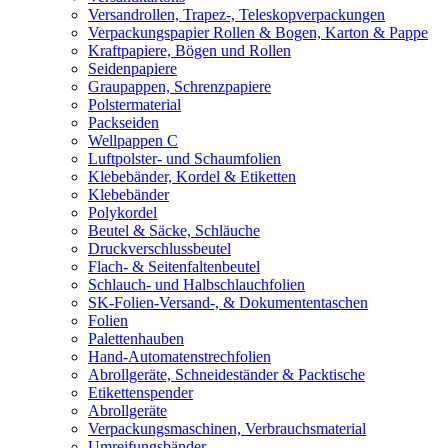
Versandrollen, Trapez-, Teleskopverpackungen
Verpackungspapier Rollen & Bogen, Karton & Pappe
Kraftpapiere, Bögen und Rollen
Seidenpapiere
Graupappen, Schrenzpapiere
Polstermaterial
Packseiden
Wellpappen C
Luftpolster- und Schaumfolien
Klebebänder, Kordel & Etiketten
Klebebänder
Polykordel
Beutel & Säcke, Schläuche
Druckverschlussbeutel
Flach- & Seitenfaltenbeutel
Schlauch- und Halbschlauchfolien
SK-Folien-Versand-, & Dokumententaschen
Folien
Palettenhauben
Hand-Automatenstrechfolien
Abrollgeräte, Schneideständer & Packtische
Etikettenspender
Abrollgeräte
Verpackungsmaschinen, Verbrauchsmaterial
Umreifungsbänder