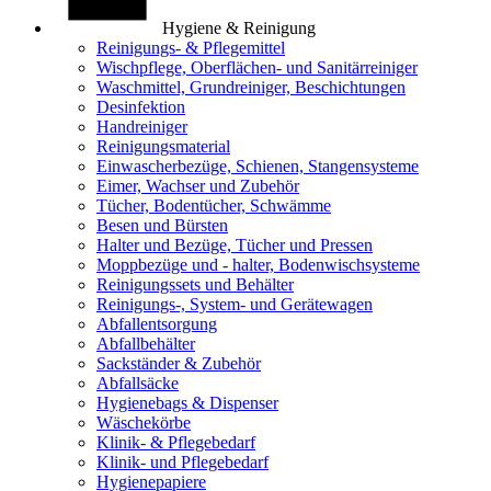
Hygiene & Reinigung
Reinigungs- & Pflegemittel
Wischpflege, Oberflächen- und Sanitärreiniger
Waschmittel, Grundreiniger, Beschichtungen
Desinfektion
Handreiniger
Reinigungsmaterial
Einwascherbezüge, Schienen, Stangensysteme
Eimer, Wachser und Zubehör
Tücher, Bodentücher, Schwämme
Besen und Bürsten
Halter und Bezüge, Tücher und Pressen
Moppbezüge und - halter, Bodenwischsysteme
Reinigungssets und Behälter
Reinigungs-, System- und Gerätewagen
Abfallentsorgung
Abfallbehälter
Sackständer & Zubehör
Abfallsäcke
Hygienebags & Dispenser
Wäschekörbe
Klinik- & Pflegebedarf
Klinik- und Pflegebedarf
Hygienepapiere