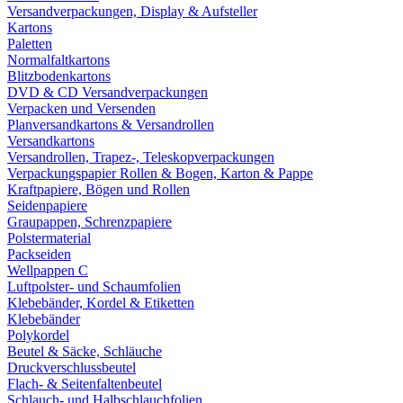
Versandverpackungen, Display & Aufsteller
Kartons
Paletten
Normalfaltkartons
Blitzbodenkartons
DVD & CD Versandverpackungen
Verpacken und Versenden
Planversandkartons & Versandrollen
Versandkartons
Versandrollen, Trapez-, Teleskopverpackungen
Verpackungspapier Rollen & Bogen, Karton & Pappe
Kraftpapiere, Bögen und Rollen
Seidenpapiere
Graupappen, Schrenzpapiere
Polstermaterial
Packseiden
Wellpappen C
Luftpolster- und Schaumfolien
Klebebänder, Kordel & Etiketten
Klebebänder
Polykordel
Beutel & Säcke, Schläuche
Druckverschlussbeutel
Flach- & Seitenfaltenbeutel
Schlauch- und Halbschlauchfolien