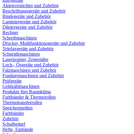
Bürogeräte
Aktenvernichter und Zubehör
Beschriftungsgeräte und Zubehör
Bindegeräte und Zubehör
Laminiergeräte und Zubehör
Diktiergeräte und Zubehör
Rechner
Schreibmaschinen
Drucker, Multifunktionsgeräte und Zubehör
Telefaxgeräte und Zubehör
Schneidemaschinen
Laserpointer, Zeigestäbe
Loch-, Ösgeräte und Zubehör
Falzmaschinen und Zubehör
Frankiermaschinen und Zubehör
Prüfgeräte
Geldzählmaschinen
Produkte fürs Raumklima
Farbbänder & Thermorollen
Thermotransferrollen
Speichermedien
Farbbänder
Zubehör
Schulbedarf
Hefte, Einbände