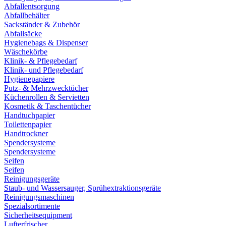
Abfallentsorgung
Abfallbehälter
Sackständer & Zubehör
Abfallsäcke
Hygienebags & Dispenser
Wäschekörbe
Klinik- & Pflegebedarf
Klinik- und Pflegebedarf
Hygienepapiere
Putz- & Mehrzwecktücher
Küchenrollen & Servietten
Kosmetik & Taschentücher
Handtuchpapier
Toilettenpapier
Handtrockner
Spendersysteme
Spendersysteme
Seifen
Seifen
Reinigungsgeräte
Staub- und Wassersauger, Sprühextraktionsgeräte
Reinigungsmaschinen
Spezialsortimente
Sicherheitsequipment
Lufterfrischer