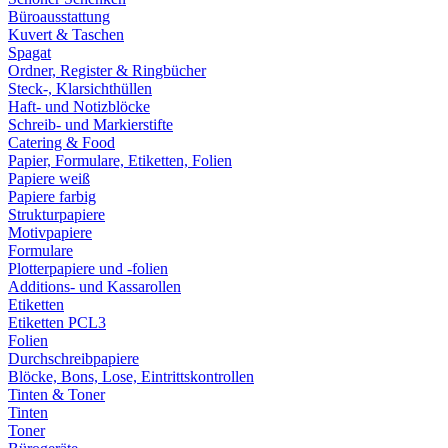
Büroausstattung
Kuvert & Taschen
Spagat
Ordner, Register & Ringbücher
Steck-, Klarsichthüllen
Haft- und Notizblöcke
Schreib- und Markierstifte
Catering & Food
Papier, Formulare, Etiketten, Folien
Papiere weiß
Papiere farbig
Strukturpapiere
Motivpapiere
Formulare
Plotterpapiere und -folien
Additions- und Kassarollen
Etiketten
Etiketten PCL3
Folien
Durchschreibpapiere
Blöcke, Bons, Lose, Eintrittskontrollen
Tinten & Toner
Tinten
Toner