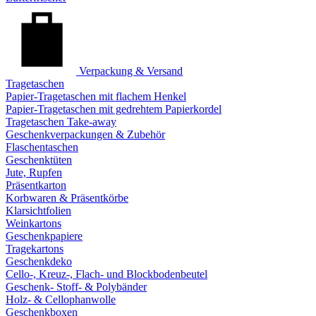
Verpackung & Versand
Tragetaschen
Papier-Tragetaschen mit flachem Henkel
Papier-Tragetaschen mit gedrehtem Papierkordel
Tragetaschen Take-away
Geschenkverpackungen & Zubehör
Flaschentaschen
Geschenktüten
Jute, Rupfen
Präsentkarton
Korbwaren & Präsentkörbe
Klarsichtfolien
Weinkartons
Geschenkpapiere
Tragekartons
Geschenkdeko
Cello-, Kreuz-, Flach- und Blockbodenbeutel
Geschenk- Stoff- & Polybänder
Holz- & Cellophanwolle
Geschenkboxen