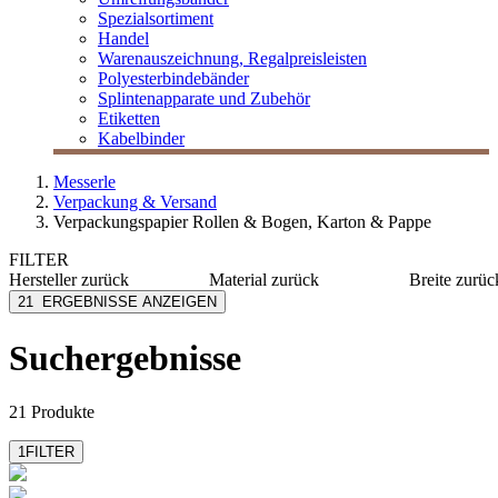
Spezialsortiment
Handel
Warenauszeichnung, Regalpreisleisten
Polyesterbindebänder
Splintenapparate und Zubehör
Etiketten
Kabelbinder
Messerle
Verpackung & Versand
Verpackungspapier Rollen & Bogen, Karton & Pappe
FILTER
Hersteller
zurück
Material
zurück
Breite
zurüc
EU-RO
Papier
1000 m
21
ERGEBNISSE ANZEIGEN
Folia
Krepp
1100 m
MESSERLE
Karton
1200 m
Suchergebnisse
mehr anzeig
Pfleiderer
Recyclingpapier
Soennecken
mehr anzeigen
21 Produkte
1
FILTER