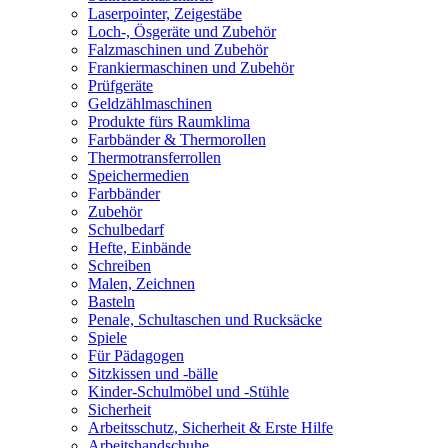
Laserpointer, Zeigestäbe
Loch-, Ösgeräte und Zubehör
Falzmaschinen und Zubehör
Frankiermaschinen und Zubehör
Prüfgeräte
Geldzählmaschinen
Produkte fürs Raumklima
Farbbänder & Thermorollen
Thermotransferrollen
Speichermedien
Farbbänder
Zubehör
Schulbedarf
Hefte, Einbände
Schreiben
Malen, Zeichnen
Basteln
Penale, Schultaschen und Rucksäcke
Spiele
Für Pädagogen
Sitzkissen und -bälle
Kinder-Schulmöbel und -Stühle
Sicherheit
Arbeitsschutz, Sicherheit & Erste Hilfe
Arbeitshandschuhe