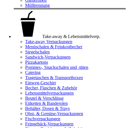
Garderoben
Mülltrennung
Take-away & Lebensmittelverp.
Take-away Verpackungen
Menüschalen & Feinkostbecher
Siegelschalen
Sandwich-Verpackungen
Pizzakartons
Pommes-, Snackschalen und -tüten
Catering
Tragetaschen & Transportboxen
Einweg-Geschirr
Becher, Flaschen & Zubehör
Lebensmittelverpackungen
Beutel & Verschlüsse
Etiketten & Banderolen
Behälter, Dosen & Trays
Obst- & Gemüse-Verpackungen
Fischverpackungen
Feingebäck-Verpackungen