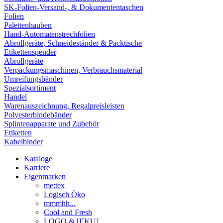
SK-Folien-Versand-, & Dokumententaschen
Folien
Palettenhauben
Hand-Automatenstrechfolien
Abrollgeräte, Schneideständer & Packtische
Etikettenspender
Abrollgeräte
Verpackungsmaschinen, Verbrauchsmaterial
Umreifungsbänder
Spezialsortiment
Handel
Warenauszeichnung, Regalpreisleisten
Polyesterbindebänder
Splintenapparate und Zubehör
Etiketten
Kabelbinder
Kataloge
Karriere
Eigenmarken
me:tex
Logisch Öko
mmmhh...
Cool and Fresh
LOGO & [I´KU]