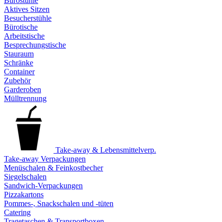
Bürostühle
Aktives Sitzen
Besucherstühle
Bürotische
Arbeitstische
Besprechungstische
Stauraum
Schränke
Container
Zubehör
Garderoben
Mülltrennung
Take-away & Lebensmittelverp.
Take-away Verpackungen
Menüschalen & Feinkostbecher
Siegelschalen
Sandwich-Verpackungen
Pizzakartons
Pommes-, Snackschalen und -tüten
Catering
Tragetaschen & Transportboxen