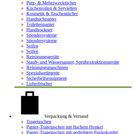
Putz- & Mehrzwecktücher
Küchenrollen & Servietten
Kosmetik & Taschentücher
Handtuchpapier
Toilettenpapier
Handtrockner
Spendersysteme
Spendersysteme
Seifen
Seifen
Reinigungsgeräte
Staub- und Wassersauger, Sprühextraktionsgeräte
Reinigungsmaschinen
Spezialsortimente
Sicherheitsequipment
Lufterfrischer
Verpackung & Versand
Tragetaschen
Papier-Tragetaschen mit flachem Henkel
Papier-Tragetaschen mit gedrehtem Papierkordel