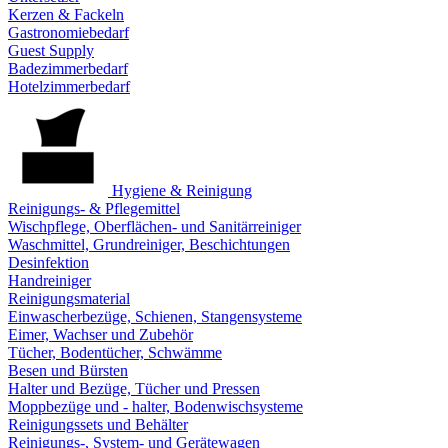
Kerzen & Fackeln
Gastronomiebedarf
Guest Supply
Badezimmerbedarf
Hotelzimmerbedarf
Hygiene & Reinigung
Reinigungs- & Pflegemittel
Wischpflege, Oberflächen- und Sanitärreiniger
Waschmittel, Grundreiniger, Beschichtungen
Desinfektion
Handreiniger
Reinigungsmaterial
Einwascherbezüge, Schienen, Stangensysteme
Eimer, Wachser und Zubehör
Tücher, Bodentücher, Schwämme
Besen und Bürsten
Halter und Bezüge, Tücher und Pressen
Moppbezüge und - halter, Bodenwischsysteme
Reinigungssets und Behälter
Reinigungs-, System- und Gerätewagen