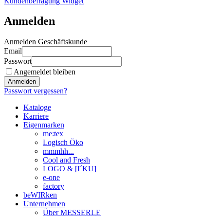
Kundenbefragung Widget
Anmelden
Anmelden Geschäftskunde
Email
Passwort
Angemeldet bleiben
Anmelden
Passwort vergessen?
Kataloge
Karriere
Eigenmarken
me:tex
Logisch Öko
mmmhh...
Cool and Fresh
LOGO & [I´KU]
e-one
factory
beWIRken
Unternehmen
Über MESSERLE