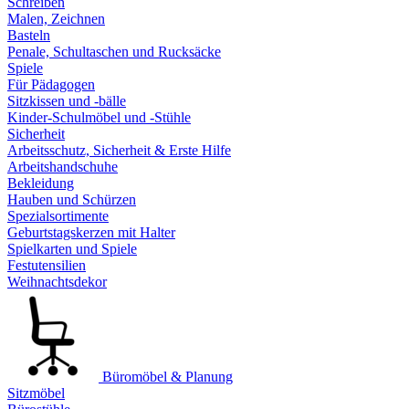
Schreiben
Malen, Zeichnen
Basteln
Penale, Schultaschen und Rucksäcke
Spiele
Für Pädagogen
Sitzkissen und -bälle
Kinder-Schulmöbel und -Stühle
Sicherheit
Arbeitsschutz, Sicherheit & Erste Hilfe
Arbeitshandschuhe
Bekleidung
Hauben und Schürzen
Spezialsortimente
Geburtstagskerzen mit Halter
Spielkarten und Spiele
Festutensilien
Weihnachtsdekor
Büromöbel & Planung
Sitzmöbel