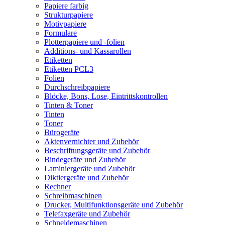
Papiere farbig
Strukturpapiere
Motivpapiere
Formulare
Plotterpapiere und -folien
Additions- und Kassarollen
Etiketten
Etiketten PCL3
Folien
Durchschreibpapiere
Blöcke, Bons, Lose, Eintrittskontrollen
Tinten & Toner
Tinten
Toner
Bürogeräte
Aktenvernichter und Zubehör
Beschriftungsgeräte und Zubehör
Bindegeräte und Zubehör
Laminiergeräte und Zubehör
Diktiergeräte und Zubehör
Rechner
Schreibmaschinen
Drucker, Multifunktionsgeräte und Zubehör
Telefaxgeräte und Zubehör
Schneidemaschinen