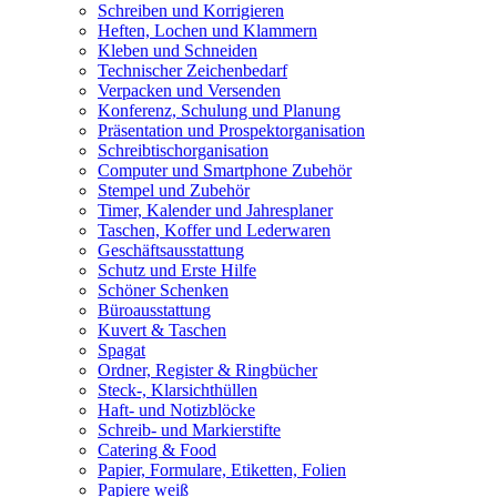
Schreiben und Korrigieren
Heften, Lochen und Klammern
Kleben und Schneiden
Technischer Zeichenbedarf
Verpacken und Versenden
Konferenz, Schulung und Planung
Präsentation und Prospektorganisation
Schreibtischorganisation
Computer und Smartphone Zubehör
Stempel und Zubehör
Timer, Kalender und Jahresplaner
Taschen, Koffer und Lederwaren
Geschäftsausstattung
Schutz und Erste Hilfe
Schöner Schenken
Büroausstattung
Kuvert & Taschen
Spagat
Ordner, Register & Ringbücher
Steck-, Klarsichthüllen
Haft- und Notizblöcke
Schreib- und Markierstifte
Catering & Food
Papier, Formulare, Etiketten, Folien
Papiere weiß