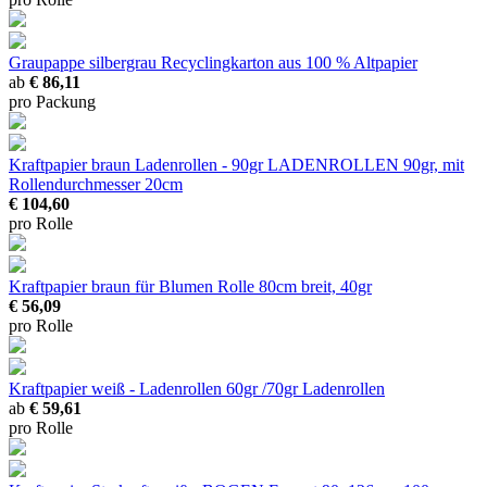
Graupappe silbergrau
Recyclingkarton aus 100 % Altpapier
ab
€ 86,11
pro Packung
Kraftpapier braun Ladenrollen - 90gr
LADENROLLEN 90gr, mit
Rollendurchmesser 20cm
€ 104,60
pro Rolle
Kraftpapier braun für Blumen
Rolle 80cm breit, 40gr
€ 56,09
pro Rolle
Kraftpapier weiß - Ladenrollen 60gr /70gr
Ladenrollen
ab
€ 59,61
pro Rolle