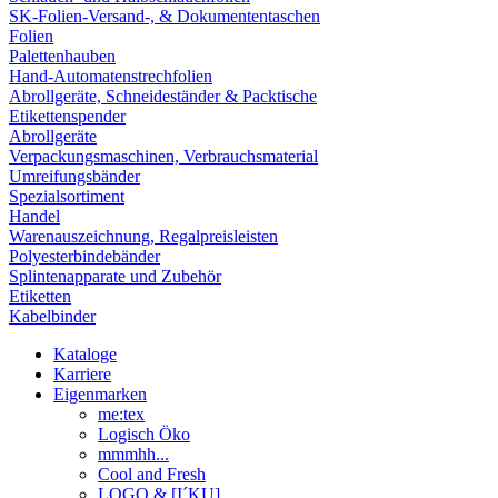
SK-Folien-Versand-, & Dokumententaschen
Folien
Palettenhauben
Hand-Automatenstrechfolien
Abrollgeräte, Schneideständer & Packtische
Etikettenspender
Abrollgeräte
Verpackungsmaschinen, Verbrauchsmaterial
Umreifungsbänder
Spezialsortiment
Handel
Warenauszeichnung, Regalpreisleisten
Polyesterbindebänder
Splintenapparate und Zubehör
Etiketten
Kabelbinder
Kataloge
Karriere
Eigenmarken
me:tex
Logisch Öko
mmmhh...
Cool and Fresh
LOGO & [I´KU]