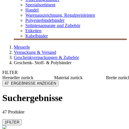
Spezialsortiment
Handel
Warenauszeichnung, Regalpreisleisten
Polyesterbindebänder
Splintenapparate und Zubehör
Etiketten
Kabelbinder
Messerle
Verpackung & Versand
Geschenkverpackungen & Zubehör
Geschenk- Stoff- & Polybänder
FILTER
Hersteller
zurück
Material
zurück
Breite
zurüc
Folia
Kunststoff
1 mm
47
ERGEBNISSE ANZEIGEN
Goldina
Satin
1,5 mm
Halbach
10 mm
Suchergebnisse
mehr anzeig
Mabella
MESSERLE
mehr anzeigen
47 Produkte
1
FILTER