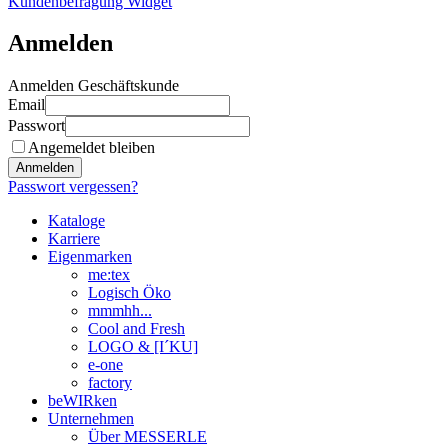
Kundenbefragung Widget
Anmelden
Anmelden Geschäftskunde
Email
Passwort
Angemeldet bleiben
Anmelden
Passwort vergessen?
Kataloge
Karriere
Eigenmarken
me:tex
Logisch Öko
mmmhh...
Cool and Fresh
LOGO & [I´KU]
e-one
factory
beWIRken
Unternehmen
Über MESSERLE