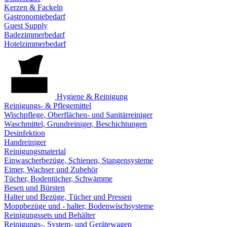
Kerzen & Fackeln
Gastronomiebedarf
Guest Supply
Badezimmerbedarf
Hotelzimmerbedarf
Hygiene & Reinigung
Reinigungs- & Pflegemittel
Wischpflege, Oberflächen- und Sanitärreiniger
Waschmittel, Grundreiniger, Beschichtungen
Desinfektion
Handreiniger
Reinigungsmaterial
Einwascherbezüge, Schienen, Stangensysteme
Eimer, Wachser und Zubehör
Tücher, Bodentücher, Schwämme
Besen und Bürsten
Halter und Bezüge, Tücher und Pressen
Moppbezüge und - halter, Bodenwischsysteme
Reinigungssets und Behälter
Reinigungs-, System- und Gerätewagen