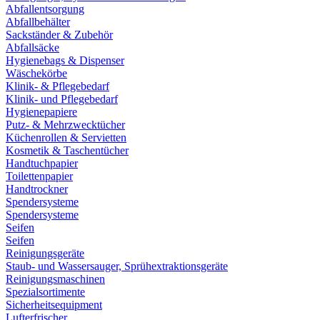
Abfallentsorgung
Abfallbehälter
Sackständer & Zubehör
Abfallsäcke
Hygienebags & Dispenser
Wäschekörbe
Klinik- & Pflegebedarf
Klinik- und Pflegebedarf
Hygienepapiere
Putz- & Mehrzwecktücher
Küchenrollen & Servietten
Kosmetik & Taschentücher
Handtuchpapier
Toilettenpapier
Handtrockner
Spendersysteme
Spendersysteme
Seifen
Seifen
Reinigungsgeräte
Staub- und Wassersauger, Sprühextraktionsgeräte
Reinigungsmaschinen
Spezialsortimente
Sicherheitsequipment
Lufterfrischer