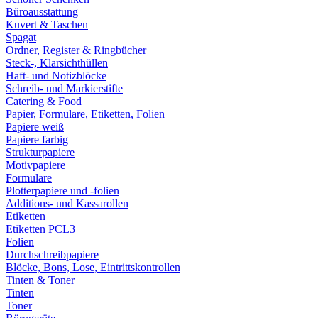
Büroausstattung
Kuvert & Taschen
Spagat
Ordner, Register & Ringbücher
Steck-, Klarsichthüllen
Haft- und Notizblöcke
Schreib- und Markierstifte
Catering & Food
Papier, Formulare, Etiketten, Folien
Papiere weiß
Papiere farbig
Strukturpapiere
Motivpapiere
Formulare
Plotterpapiere und -folien
Additions- und Kassarollen
Etiketten
Etiketten PCL3
Folien
Durchschreibpapiere
Blöcke, Bons, Lose, Eintrittskontrollen
Tinten & Toner
Tinten
Toner