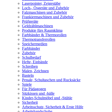
Laserpointer, Zeigestäbe
Loch-, Ösgeräte und Zubehör
Falzmaschinen und Zubehör
Frankiermaschinen und Zubehör
Prüfgeräte
Geldzählmaschinen
Produkte fürs Raumklima
Farbbänder & Thermorollen
Thermotransferrollen
Speichermedien
Farbbänder
Zubehör
Schulbedarf
Hefte, Einbände
Schreiben
Malen, Zeichnen
Basteln
Penale, Schultaschen und Rucksäcke
Spiele
Für Pädagogen
Sitzkissen und -bälle
Kinder-Schulmöbel und -Stühle
Sicherheit
Arbeitsschutz, Sicherheit & Erste Hilfe
Arbeitshandschuhe