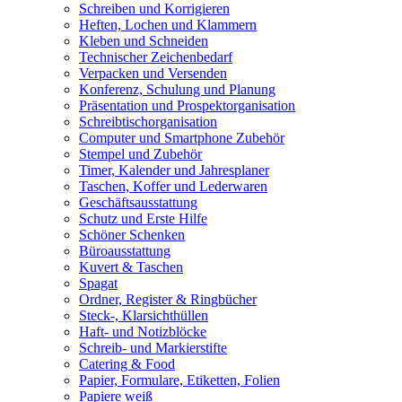
Schreiben und Korrigieren
Heften, Lochen und Klammern
Kleben und Schneiden
Technischer Zeichenbedarf
Verpacken und Versenden
Konferenz, Schulung und Planung
Präsentation und Prospektorganisation
Schreibtischorganisation
Computer und Smartphone Zubehör
Stempel und Zubehör
Timer, Kalender und Jahresplaner
Taschen, Koffer und Lederwaren
Geschäftsausstattung
Schutz und Erste Hilfe
Schöner Schenken
Büroausstattung
Kuvert & Taschen
Spagat
Ordner, Register & Ringbücher
Steck-, Klarsichthüllen
Haft- und Notizblöcke
Schreib- und Markierstifte
Catering & Food
Papier, Formulare, Etiketten, Folien
Papiere weiß