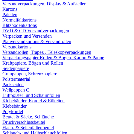
Versandverpackungen, Display & Aufsteller
Kartons
Paletten
Normalfaltkartons
Blitzbodenkartons
DVD & CD Versandverpackungen
Verpacken und Versenden
Planversandkartons & Versandrollen
Versandkartons
Versandrollen, Trapez-, Teleskopverpackungen
Verpackungspapier Rollen & Bogen, Karton & Pappe
Kraftpapiere, Bögen und Rollen
Seidenpapiere
Graupappen, Schrenzpapiere
Polstermaterial
Packseiden
Wellpappen C
Luftpolster- und Schaumfolien
Klebebänder, Kordel & Etiketten
Klebebänder
Polykordel
Beutel & Säcke, Schläuche
Druckverschlussbeutel
Flach- & Seitenfaltenbeutel
Schlauch- und Halbschlauchfolien