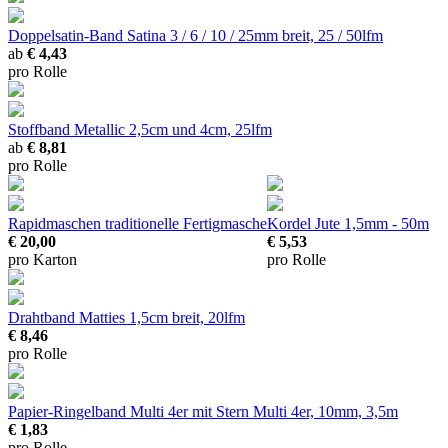
Doppelsatin-Band Satina
3 / 6 / 10 / 25mm breit, 25 / 50lfm
ab
€ 4,43
pro Rolle
Stoffband Metallic
2,5cm und 4cm, 25lfm
ab
€ 8,81
pro Rolle
Rapidmaschen
traditionelle Fertigmasche
Kordel Jute
1,5mm - 50m
€ 20,00
€ 5,53
pro Karton
pro Rolle
Drahtband Matties
1,5cm breit, 20lfm
€ 8,46
pro Rolle
Papier-Ringelband Multi 4er mit Stern
Multi 4er, 10mm, 3,5m
€ 1,83
pro Rolle