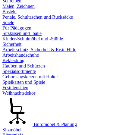
Schreiben
Malen, Zeichnen
Basteln
Penale, Schultaschen und Rucksäcke
Spiele
Für Pädagogen
Sitzkissen und -bälle
Kinder-Schulmöbel und -Stühle
Sicherheit
Arbeitsschutz, Sicherheit & Erste Hilfe
Arbeitshandschuhe
Bekleidung
Hauben und Schürzen
Spezialsortimente
Geburtstagskerzen mit Halter
Spielkarten und Spiele
Festutensilien
Weihnachtsdekor
Büromöbel & Planung
Sitzmöbel