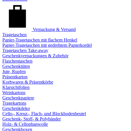
Verpackung & Versand
Tragetaschen
Papier-Tragetaschen mit flachem Henkel
Papier-Tragetaschen mit gedrehtem Papierkordel
Tragetaschen Take-away
Geschenkverpackungen & Zubehör
Flaschentaschen
Geschenktüten
Jute, Rupfen
Präsentkarton
Korbwaren & Präsentkörbe
Klarsichtfolien
Weinkartons
Geschenkpapiere
Tragekartons
Geschenkdeko
Cello-, Kreuz-, Flach- und Blockbodenbeutel
Geschenk- Stoff- & Polybänder
Holz- & Cellophanwolle
Geschenkboxen