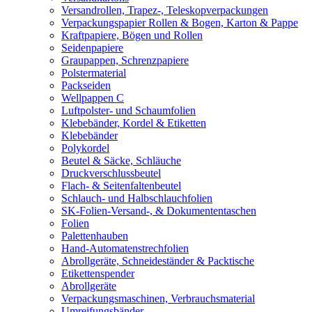
Versandrollen, Trapez-, Teleskopverpackungen
Verpackungspapier Rollen & Bogen, Karton & Pappe
Kraftpapiere, Bögen und Rollen
Seidenpapiere
Graupappen, Schrenzpapiere
Polstermaterial
Packseiden
Wellpappen C
Luftpolster- und Schaumfolien
Klebebänder, Kordel & Etiketten
Klebebänder
Polykordel
Beutel & Säcke, Schläuche
Druckverschlussbeutel
Flach- & Seitenfaltenbeutel
Schlauch- und Halbschlauchfolien
SK-Folien-Versand-, & Dokumententaschen
Folien
Palettenhauben
Hand-Automatenstrechfolien
Abrollgeräte, Schneideständer & Packtische
Etikettenspender
Abrollgeräte
Verpackungsmaschinen, Verbrauchsmaterial
Umreifungsbänder