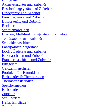
Bürogeräte
Aktenvernichter und Zubehör
Beschriftungsgeräte und Zubehör
Bindegeräte und Zubehör
Laminiergeräte und Zubehör
Diktiergeräte und Zubehör
Rechner
Schreibmaschinen
Drucker, Multifunktionsgeräte und Zubehör
Telefaxgeräte und Zubehör
Schneidemaschinen
Laserpointer, Zeigestäbe
Loch-, Ösgeräte und Zubehör
Falzmaschinen und Zubehör
Frankiermaschinen und Zubehör
Prüfgeräte
Geldzählmaschinen
Produkte fürs Raumklima
Farbbänder & Thermorollen
Thermotransferrollen
Speichermedien
Farbbänder
Zubehör
Schulbedarf
Hefte, Einbände