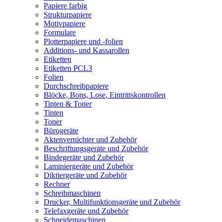
Papiere farbig
Strukturpapiere
Motivpapiere
Formulare
Plotterpapiere und -folien
Additions- und Kassarollen
Etiketten
Etiketten PCL3
Folien
Durchschreibpapiere
Blöcke, Bons, Lose, Eintrittskontrollen
Tinten & Toner
Tinten
Toner
Bürogeräte
Aktenvernichter und Zubehör
Beschriftungsgeräte und Zubehör
Bindegeräte und Zubehör
Laminiergeräte und Zubehör
Diktiergeräte und Zubehör
Rechner
Schreibmaschinen
Drucker, Multifunktionsgeräte und Zubehör
Telefaxgeräte und Zubehör
Schneidemaschinen