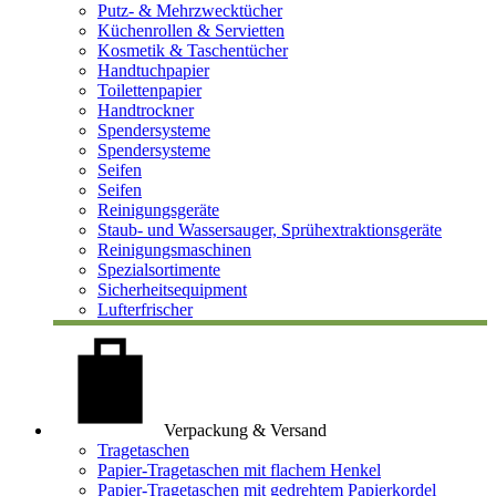
Putz- & Mehrzwecktücher
Küchenrollen & Servietten
Kosmetik & Taschentücher
Handtuchpapier
Toilettenpapier
Handtrockner
Spendersysteme
Spendersysteme
Seifen
Seifen
Reinigungsgeräte
Staub- und Wassersauger, Sprühextraktionsgeräte
Reinigungsmaschinen
Spezialsortimente
Sicherheitsequipment
Lufterfrischer
Verpackung & Versand
Tragetaschen
Papier-Tragetaschen mit flachem Henkel
Papier-Tragetaschen mit gedrehtem Papierkordel