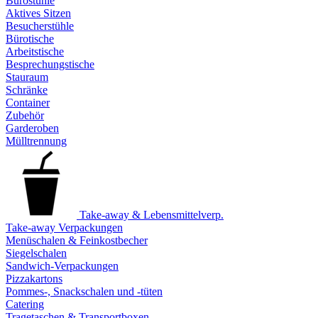
Bürostühle
Aktives Sitzen
Besucherstühle
Bürotische
Arbeitstische
Besprechungstische
Stauraum
Schränke
Container
Zubehör
Garderoben
Mülltrennung
Take-away & Lebensmittelverp.
Take-away Verpackungen
Menüschalen & Feinkostbecher
Siegelschalen
Sandwich-Verpackungen
Pizzakartons
Pommes-, Snackschalen und -tüten
Catering
Tragetaschen & Transportboxen