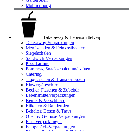
Garderoben
Mülltrennung
Take-away & Lebensmittelverp.
Take-away Verpackungen
Menüschalen & Feinkostbecher
Siegelschalen
Sandwich-Verpackungen
Pizzakartons
Pommes-, Snackschalen und -tüten
Catering
Tragetaschen & Transportboxen
Einweg-Geschirr
Becher, Flaschen & Zubehör
Lebensmittelverpackungen
Beutel & Verschlüsse
Etiketten & Banderolen
Behälter, Dosen & Trays
Obst- & Gemüse-Verpackungen
Fischverpackungen
Feingebäck-Verpackungen