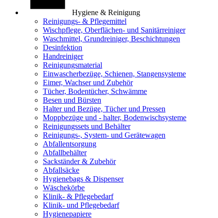
Hygiene & Reinigung
Reinigungs- & Pflegemittel
Wischpflege, Oberflächen- und Sanitärreiniger
Waschmittel, Grundreiniger, Beschichtungen
Desinfektion
Handreiniger
Reinigungsmaterial
Einwascherbezüge, Schienen, Stangensysteme
Eimer, Wachser und Zubehör
Tücher, Bodentücher, Schwämme
Besen und Bürsten
Halter und Bezüge, Tücher und Pressen
Moppbezüge und - halter, Bodenwischsysteme
Reinigungssets und Behälter
Reinigungs-, System- und Gerätewagen
Abfallentsorgung
Abfallbehälter
Sackständer & Zubehör
Abfallsäcke
Hygienebags & Dispenser
Wäschekörbe
Klinik- & Pflegebedarf
Klinik- und Pflegebedarf
Hygienepapiere