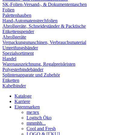
SK-Folien-Versand-, & Dokumententaschen
Folien
Palettenhauben
Hand-Automatenstrechfolien
Abrollgeräte, Schneideständer & Packtische
Etikettenspender
Abrollgeräte
Verpackungsmaschinen, Verbrauchsmaterial
Umreifungsbänder
Spezialsortiment
Handel
Warenauszeichnung, Regalpreisleisten
Polyesterbindebänder
Splintenapparate und Zubehör
Etiketten
Kabelbinder
Kataloge
Karriere
Eigenmarken
me:tex
Logisch Öko
mmmhh...
Cool and Fresh
LOGO & [I´KU]