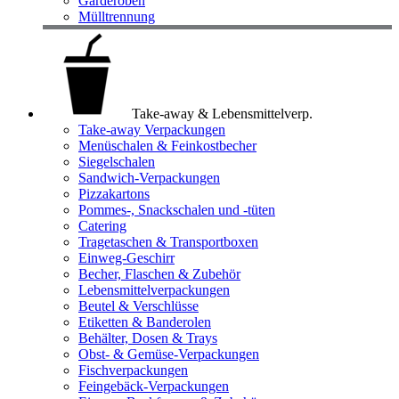
Garderoben
Mülltrennung
Take-away & Lebensmittelverp.
Take-away Verpackungen
Menüschalen & Feinkostbecher
Siegelschalen
Sandwich-Verpackungen
Pizzakartons
Pommes-, Snackschalen und -tüten
Catering
Tragetaschen & Transportboxen
Einweg-Geschirr
Becher, Flaschen & Zubehör
Lebensmittelverpackungen
Beutel & Verschlüsse
Etiketten & Banderolen
Behälter, Dosen & Trays
Obst- & Gemüse-Verpackungen
Fischverpackungen
Feingebäck-Verpackungen