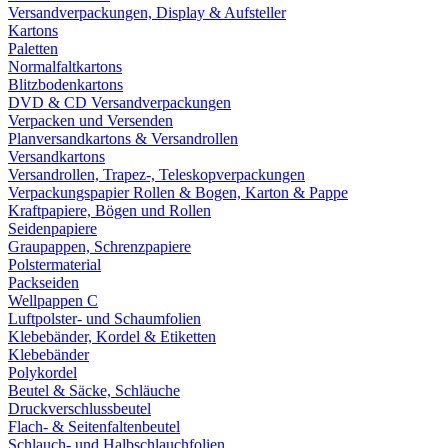
Versandverpackungen, Display & Aufsteller
Kartons
Paletten
Normalfaltkartons
Blitzbodenkartons
DVD & CD Versandverpackungen
Verpacken und Versenden
Planversandkartons & Versandrollen
Versandkartons
Versandrollen, Trapez-, Teleskopverpackungen
Verpackungspapier Rollen & Bogen, Karton & Pappe
Kraftpapiere, Bögen und Rollen
Seidenpapiere
Graupappen, Schrenzpapiere
Polstermaterial
Packseiden
Wellpappen C
Luftpolster- und Schaumfolien
Klebebänder, Kordel & Etiketten
Klebebänder
Polykordel
Beutel & Säcke, Schläuche
Druckverschlussbeutel
Flach- & Seitenfaltenbeutel
Schlauch- und Halbschlauchfolien