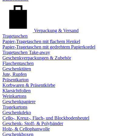
Verpackung & Versand
Tragetaschen
Papier-Tragetaschen mit flachem Henkel
Papier-Tragetaschen mit gedrehtem Papierkordel
Tragetaschen Take-away
Geschenkverpackungen & Zubehör
Flaschentaschen
Geschenktüten
Jute, Rupfen
Präsentkarton
Korbwaren & Präsentkörbe
Klarsichtfolien
Weinkartons
Geschenkpapiere
Tragekartons
Geschenkdeko
Cello-, Kreuz-, Flach- und Blockbodenbeutel
Geschenk- Stoff- & Polybänder
Holz- & Cellophanwolle
Geschenkboxen