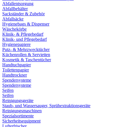
Abfallentsorgung
Abfallbehälter
Sackständer & Zubehör
Abfallsäcke
Hygienebags & Dispenser
Wäschekörbe
Klinik- & Pflegebedarf
Klinik- und Pflegebedarf
Hygienepapiere
Putz- & Mehrzwecktücher
Küchenrollen & Servietten
Kosmetik & Taschentücher
Handtuchpapier
Toilettenpapier
Handtrockner
Spendersysteme
Spendersysteme
Seifen
Seifen
Reinigungsgeräte
Staub- und Wassersauger, Sprühextraktionsgeräte
Reinigungsmaschinen
Spezialsortimente
Sicherheitsequipment
Lufterfrischer