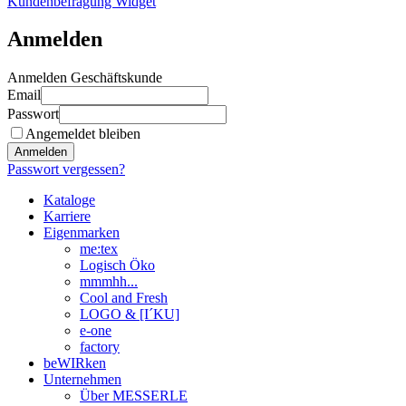
Kundenbefragung Widget
Anmelden
Anmelden Geschäftskunde
Email
Passwort
Angemeldet bleiben
Anmelden
Passwort vergessen?
Kataloge
Karriere
Eigenmarken
me:tex
Logisch Öko
mmmhh...
Cool and Fresh
LOGO & [I´KU]
e-one
factory
beWIRken
Unternehmen
Über MESSERLE