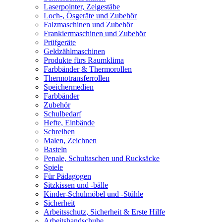
Laserpointer, Zeigestäbe
Loch-, Ösgeräte und Zubehör
Falzmaschinen und Zubehör
Frankiermaschinen und Zubehör
Prüfgeräte
Geldzählmaschinen
Produkte fürs Raumklima
Farbbänder & Thermorollen
Thermotransferrollen
Speichermedien
Farbbänder
Zubehör
Schulbedarf
Hefte, Einbände
Schreiben
Malen, Zeichnen
Basteln
Penale, Schultaschen und Rucksäcke
Spiele
Für Pädagogen
Sitzkissen und -bälle
Kinder-Schulmöbel und -Stühle
Sicherheit
Arbeitsschutz, Sicherheit & Erste Hilfe
Arbeitshandschuhe