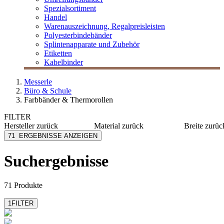
Spezialsortiment
Handel
Warenauszeichnung, Regalpreisleisten
Polyesterbindebänder
Splintenapparate und Zubehör
Etiketten
Kabelbinder
Messerle
Büro & Schule
Farbbänder & Thermorollen
FILTER
Hersteller
zurück
Material
zurück
Breite
zurüc
Arofol
Kunststoff
100 mm
71
ERGEBNISSE ANZEIGEN
Brother
Nylon
125 mm
Canon
PP
13 mm
Suchergebnisse
mehr anzeig
Durable
Filz
Emstar
PVC
mehr anzeigen
71 Produkte
1
FILTER