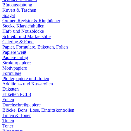
Büroausstattung
Kuvert & Taschen
Spagat
Ordner, Register & Ringbücher
Steck-, Klarsichthüllen
Haft- und Notizblöcke
Schreib- und Markierstifte
Catering & Food
Papier, Formulare, Etiketten, Folien
Papiere weiß
Papiere farbig
Strukturpapiere
Motivpapiere
Formulare
Plotterpapiere und -folien
Additions- und Kassarollen
Etiketten
Etiketten PCL3
Folien
Durchschreibpapiere
Blöcke, Bons, Lose, Eintrittskontrollen
Tinten & Toner
Tinten
Toner