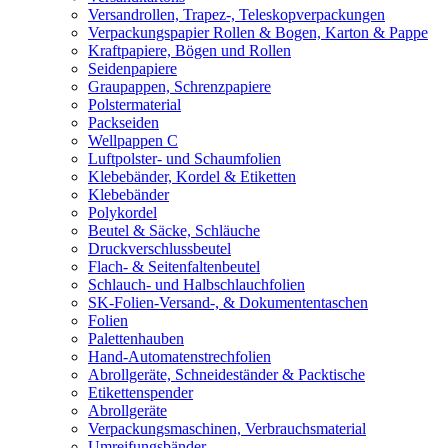
Versandrollen, Trapez-, Teleskopverpackungen
Verpackungspapier Rollen & Bogen, Karton & Pappe
Kraftpapiere, Bögen und Rollen
Seidenpapiere
Graupappen, Schrenzpapiere
Polstermaterial
Packseiden
Wellpappen C
Luftpolster- und Schaumfolien
Klebebänder, Kordel & Etiketten
Klebebänder
Polykordel
Beutel & Säcke, Schläuche
Druckverschlussbeutel
Flach- & Seitenfaltenbeutel
Schlauch- und Halbschlauchfolien
SK-Folien-Versand-, & Dokumententaschen
Folien
Palettenhauben
Hand-Automatenstrechfolien
Abrollgeräte, Schneideständer & Packtische
Etikettenspender
Abrollgeräte
Verpackungsmaschinen, Verbrauchsmaterial
Umreifungsbänder