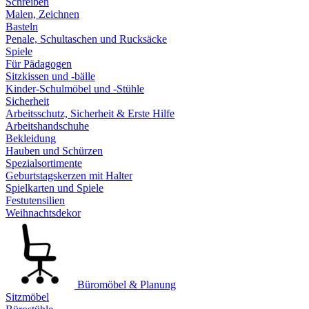
Schreiben
Malen, Zeichnen
Basteln
Penale, Schultaschen und Rucksäcke
Spiele
Für Pädagogen
Sitzkissen und -bälle
Kinder-Schulmöbel und -Stühle
Sicherheit
Arbeitsschutz, Sicherheit & Erste Hilfe
Arbeitshandschuhe
Bekleidung
Hauben und Schürzen
Spezialsortimente
Geburtstagskerzen mit Halter
Spielkarten und Spiele
Festutensilien
Weihnachtsdekor
Büromöbel & Planung
Sitzmöbel