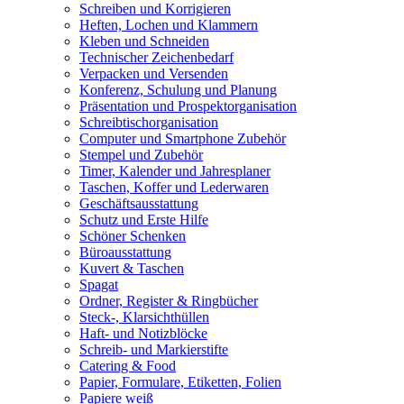
Schreiben und Korrigieren
Heften, Lochen und Klammern
Kleben und Schneiden
Technischer Zeichenbedarf
Verpacken und Versenden
Konferenz, Schulung und Planung
Präsentation und Prospektorganisation
Schreibtischorganisation
Computer und Smartphone Zubehör
Stempel und Zubehör
Timer, Kalender und Jahresplaner
Taschen, Koffer und Lederwaren
Geschäftsausstattung
Schutz und Erste Hilfe
Schöner Schenken
Büroausstattung
Kuvert & Taschen
Spagat
Ordner, Register & Ringbücher
Steck-, Klarsichthüllen
Haft- und Notizblöcke
Schreib- und Markierstifte
Catering & Food
Papier, Formulare, Etiketten, Folien
Papiere weiß