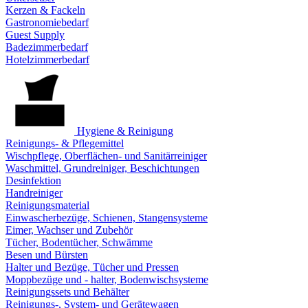
Kerzen & Fackeln
Gastronomiebedarf
Guest Supply
Badezimmerbedarf
Hotelzimmerbedarf
Hygiene & Reinigung
Reinigungs- & Pflegemittel
Wischpflege, Oberflächen- und Sanitärreiniger
Waschmittel, Grundreiniger, Beschichtungen
Desinfektion
Handreiniger
Reinigungsmaterial
Einwascherbezüge, Schienen, Stangensysteme
Eimer, Wachser und Zubehör
Tücher, Bodentücher, Schwämme
Besen und Bürsten
Halter und Bezüge, Tücher und Pressen
Moppbezüge und - halter, Bodenwischsysteme
Reinigungssets und Behälter
Reinigungs-, System- und Gerätewagen