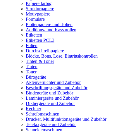
Papiere farbig
Strukturpapiere
Motivpapiere
Formulare
Plotterpapiere und -folien
Additions- und Kassarollen
Etiketten
Etiketten PCL3
Folien
Durchschreibpapiere
Blöcke, Bons, Lose, Eintrittskontrollen
Tinten & Toner
Tinten
Toner
Bürogeräte
Aktenvernichter und Zubehör
Beschriftungsgeräte und Zubehör
Bindegeräte und Zubehör
Laminiergeräte und Zubehör
Diktiergeräte und Zubehör
Rechner
Schreibmaschinen
Drucker, Multifunktionsgeräte und Zubehör
Telefaxgeräte und Zubehör
Schneidemaschinen