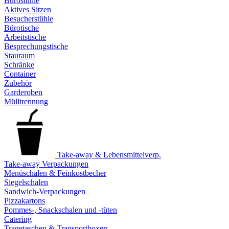
Bürostühle
Aktives Sitzen
Besucherstühle
Bürotische
Arbeitstische
Besprechungstische
Stauraum
Schränke
Container
Zubehör
Garderoben
Mülltrennung
Take-away & Lebensmittelverp.
Take-away Verpackungen
Menüschalen & Feinkostbecher
Siegelschalen
Sandwich-Verpackungen
Pizzakartons
Pommes-, Snackschalen und -tüten
Catering
Tragetaschen & Transportboxen