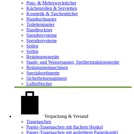
Putz- & Mehrzwecktücher
Küchenrollen & Servietten
Kosmetik & Taschentücher
Handtuchpapier
Toilettenpapier
Handtrockner
Spendersysteme
Spendersysteme
Seifen
Seifen
Reinigungsgeräte
Staub- und Wassersauger, Sprühextraktionsgeräte
Reinigungsmaschinen
Spezialsortimente
Sicherheitsequipment
Lufterfrischer
Verpackung & Versand
Tragetaschen
Papier-Tragetaschen mit flachem Henkel
Papier-Tragetaschen mit gedrehtem Papierkordel