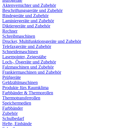
Bürogeräte
Aktenvernichter und Zubehör
Beschriftungsgeräte und Zubehör
Bindegeräte und Zubehör
Laminiergeräte und Zubehör
Diktiergeräte und Zubehör
Rechner
Schreibmaschinen
Drucker, Multifunktionsgeräte und Zubehör
Telefaxgeräte und Zubehör
Schneidemaschinen
Laserpointer, Zeigestäbe
Loch-, Ösgeräte und Zubehör
Falzmaschinen und Zubehör
Frankiermaschinen und Zubehör
Prüfgeräte
Geldzählmaschinen
Produkte fürs Raumklima
Farbbänder & Thermorollen
Thermotransferrollen
Speichermedien
Farbbänder
Zubehör
Schulbedarf
Hefte, Einbände