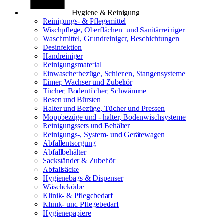
Hygiene & Reinigung
Reinigungs- & Pflegemittel
Wischpflege, Oberflächen- und Sanitärreiniger
Waschmittel, Grundreiniger, Beschichtungen
Desinfektion
Handreiniger
Reinigungsmaterial
Einwascherbezüge, Schienen, Stangensysteme
Eimer, Wachser und Zubehör
Tücher, Bodentücher, Schwämme
Besen und Bürsten
Halter und Bezüge, Tücher und Pressen
Moppbezüge und - halter, Bodenwischsysteme
Reinigungssets und Behälter
Reinigungs-, System- und Gerätewagen
Abfallentsorgung
Abfallbehälter
Sackständer & Zubehör
Abfallsäcke
Hygienebags & Dispenser
Wäschekörbe
Klinik- & Pflegebedarf
Klinik- und Pflegebedarf
Hygienepapiere