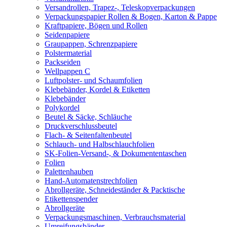
Versandrollen, Trapez-, Teleskopverpackungen
Verpackungspapier Rollen & Bogen, Karton & Pappe
Kraftpapiere, Bögen und Rollen
Seidenpapiere
Graupappen, Schrenzpapiere
Polstermaterial
Packseiden
Wellpappen C
Luftpolster- und Schaumfolien
Klebebänder, Kordel & Etiketten
Klebebänder
Polykordel
Beutel & Säcke, Schläuche
Druckverschlussbeutel
Flach- & Seitenfaltenbeutel
Schlauch- und Halbschlauchfolien
SK-Folien-Versand-, & Dokumententaschen
Folien
Palettenhauben
Hand-Automatenstrechfolien
Abrollgeräte, Schneideständer & Packtische
Etikettenspender
Abrollgeräte
Verpackungsmaschinen, Verbrauchsmaterial
Umreifungsbänder