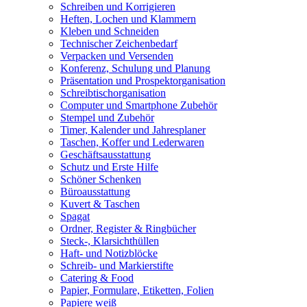
Schreiben und Korrigieren
Heften, Lochen und Klammern
Kleben und Schneiden
Technischer Zeichenbedarf
Verpacken und Versenden
Konferenz, Schulung und Planung
Präsentation und Prospektorganisation
Schreibtischorganisation
Computer und Smartphone Zubehör
Stempel und Zubehör
Timer, Kalender und Jahresplaner
Taschen, Koffer und Lederwaren
Geschäftsausstattung
Schutz und Erste Hilfe
Schöner Schenken
Büroausstattung
Kuvert & Taschen
Spagat
Ordner, Register & Ringbücher
Steck-, Klarsichthüllen
Haft- und Notizblöcke
Schreib- und Markierstifte
Catering & Food
Papier, Formulare, Etiketten, Folien
Papiere weiß