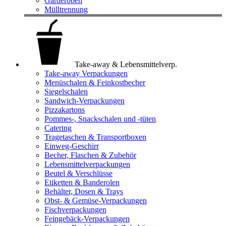
Garderoben
Mülltrennung
Take-away & Lebensmittelverp.
Take-away Verpackungen
Menüschalen & Feinkostbecher
Siegelschalen
Sandwich-Verpackungen
Pizzakartons
Pommes-, Snackschalen und -tüten
Catering
Tragetaschen & Transportboxen
Einweg-Geschirr
Becher, Flaschen & Zubehör
Lebensmittelverpackungen
Beutel & Verschlüsse
Etiketten & Banderolen
Behälter, Dosen & Trays
Obst- & Gemüse-Verpackungen
Fischverpackungen
Feingebäck-Verpackungen