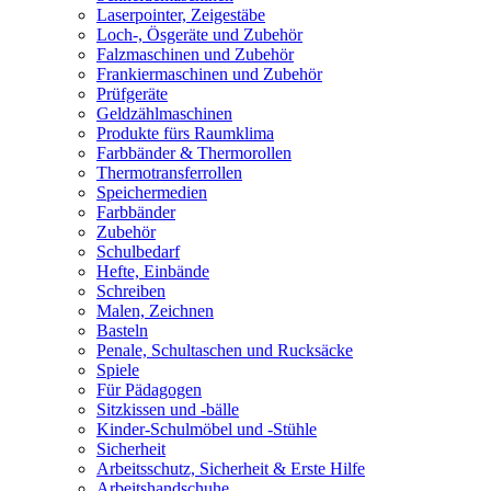
Laserpointer, Zeigestäbe
Loch-, Ösgeräte und Zubehör
Falzmaschinen und Zubehör
Frankiermaschinen und Zubehör
Prüfgeräte
Geldzählmaschinen
Produkte fürs Raumklima
Farbbänder & Thermorollen
Thermotransferrollen
Speichermedien
Farbbänder
Zubehör
Schulbedarf
Hefte, Einbände
Schreiben
Malen, Zeichnen
Basteln
Penale, Schultaschen und Rucksäcke
Spiele
Für Pädagogen
Sitzkissen und -bälle
Kinder-Schulmöbel und -Stühle
Sicherheit
Arbeitsschutz, Sicherheit & Erste Hilfe
Arbeitshandschuhe