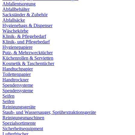
Abfallentsorgung
Abfallbehälter
Sackständer & Zubehör
Abfallsäcke
Hygienebags & Dispenser
Wäschekörbe
Klinik- & Pflegebedarf
Klinik- und Pflegebedarf
Hygienepapiere
Putz- & Mehrzwecktücher
Küchenrollen & Servietten
Kosmetik & Taschentücher
Handtuchpapier
Toilettenpapier
Handtrockner
Spendersysteme
Spendersysteme
Seifen
Seifen
Reinigungsgeräte
Staub- und Wassersauger, Sprühextraktionsgeräte
Reinigungsmaschinen
Spezialsortimente
Sicherheitsequipment
Lufterfrischer