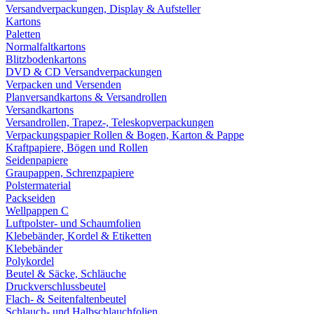
Versandverpackungen, Display & Aufsteller
Kartons
Paletten
Normalfaltkartons
Blitzbodenkartons
DVD & CD Versandverpackungen
Verpacken und Versenden
Planversandkartons & Versandrollen
Versandkartons
Versandrollen, Trapez-, Teleskopverpackungen
Verpackungspapier Rollen & Bogen, Karton & Pappe
Kraftpapiere, Bögen und Rollen
Seidenpapiere
Graupappen, Schrenzpapiere
Polstermaterial
Packseiden
Wellpappen C
Luftpolster- und Schaumfolien
Klebebänder, Kordel & Etiketten
Klebebänder
Polykordel
Beutel & Säcke, Schläuche
Druckverschlussbeutel
Flach- & Seitenfaltenbeutel
Schlauch- und Halbschlauchfolien