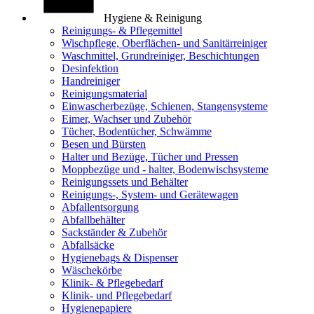
Hygiene & Reinigung
Reinigungs- & Pflegemittel
Wischpflege, Oberflächen- und Sanitärreiniger
Waschmittel, Grundreiniger, Beschichtungen
Desinfektion
Handreiniger
Reinigungsmaterial
Einwascherbezüge, Schienen, Stangensysteme
Eimer, Wachser und Zubehör
Tücher, Bodentücher, Schwämme
Besen und Bürsten
Halter und Bezüge, Tücher und Pressen
Moppbezüge und - halter, Bodenwischsysteme
Reinigungssets und Behälter
Reinigungs-, System- und Gerätewagen
Abfallentsorgung
Abfallbehälter
Sackständer & Zubehör
Abfallsäcke
Hygienebags & Dispenser
Wäschekörbe
Klinik- & Pflegebedarf
Klinik- und Pflegebedarf
Hygienepapiere