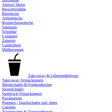
Bürostühle
Aktives Sitzen
Besucherstühle
Bürotische
Arbeitstische
Besprechungstische
Stauraum
Schränke
Container
Zubehör
Garderoben
Mülltrennung
Take-away & Lebensmittelverp.
Take-away Verpackungen
Menüschalen & Feinkostbecher
Siegelschalen
Sandwich-Verpackungen
Pizzakartons
Pommes-, Snackschalen und -tüten
Catering
Tragetaschen & Transportboxen