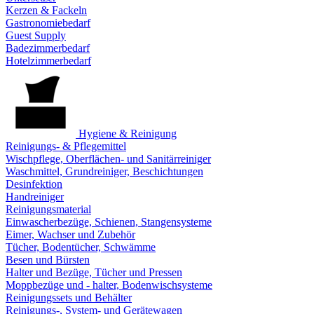
Kerzen & Fackeln
Gastronomiebedarf
Guest Supply
Badezimmerbedarf
Hotelzimmerbedarf
Hygiene & Reinigung
Reinigungs- & Pflegemittel
Wischpflege, Oberflächen- und Sanitärreiniger
Waschmittel, Grundreiniger, Beschichtungen
Desinfektion
Handreiniger
Reinigungsmaterial
Einwascherbezüge, Schienen, Stangensysteme
Eimer, Wachser und Zubehör
Tücher, Bodentücher, Schwämme
Besen und Bürsten
Halter und Bezüge, Tücher und Pressen
Moppbezüge und - halter, Bodenwischsysteme
Reinigungssets und Behälter
Reinigungs-, System- und Gerätewagen