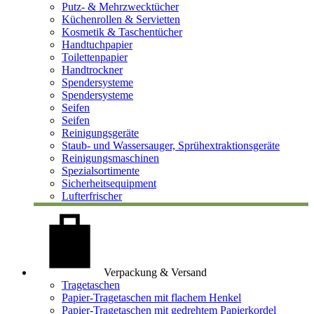
Putz- & Mehrzwecktücher
Küchenrollen & Servietten
Kosmetik & Taschentücher
Handtuchpapier
Toilettenpapier
Handtrockner
Spendersysteme
Spendersysteme
Seifen
Seifen
Reinigungsgeräte
Staub- und Wassersauger, Sprühextraktionsgeräte
Reinigungsmaschinen
Spezialsortimente
Sicherheitsequipment
Lufterfrischer
Verpackung & Versand
Tragetaschen
Papier-Tragetaschen mit flachem Henkel
Papier-Tragetaschen mit gedrehtem Papierkordel