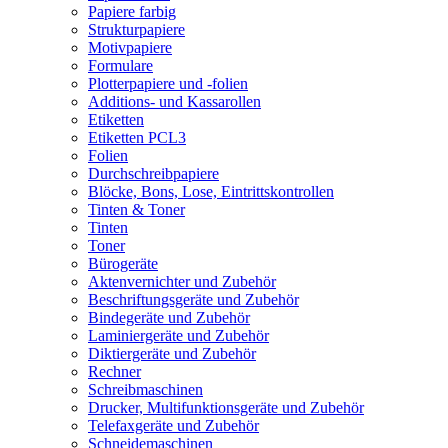
Papiere farbig
Strukturpapiere
Motivpapiere
Formulare
Plotterpapiere und -folien
Additions- und Kassarollen
Etiketten
Etiketten PCL3
Folien
Durchschreibpapiere
Blöcke, Bons, Lose, Eintrittskontrollen
Tinten & Toner
Tinten
Toner
Bürogeräte
Aktenvernichter und Zubehör
Beschriftungsgeräte und Zubehör
Bindegeräte und Zubehör
Laminiergeräte und Zubehör
Diktiergeräte und Zubehör
Rechner
Schreibmaschinen
Drucker, Multifunktionsgeräte und Zubehör
Telefaxgeräte und Zubehör
Schneidemaschinen