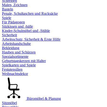
Schreiben
Malen, Zeichnen
Basteln
Penale, Schultaschen und Rucksäcke
Spiele
Für Pädagogen
Sitzkissen und -bälle
Kinder-Schulmöbel und -Stühle
Sicherheit
Arbeitsschutz, Sicherheit & Erste Hilfe
Arbeitshandschuhe
Bekleidung
Hauben und Schürzen
Spezialsortimente
Geburtstagskerzen mit Halter
Spielkarten und Spiele
Festutensilien
Weihnachtsdekor
Büromöbel & Planung
Sitzmöbel