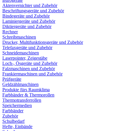
Bürogeräte
Aktenvernichter und Zubehör
Beschriftungsgeräte und Zubehör
Bindegeräte und Zubehör
Laminiergeräte und Zubehör
Diktiergeräte und Zubehör
Rechner
Schreibmaschinen
Drucker, Multifunktionsgeräte und Zubehör
Telefaxgeräte und Zubehör
Schneidemaschinen
Laserpointer, Zeigestäbe
Loch-, Ösgeräte und Zubehör
Falzmaschinen und Zubehör
Frankiermaschinen und Zubehör
Prüfgeräte
Geldzählmaschinen
Produkte fürs Raumklima
Farbbänder & Thermorollen
Thermotransferrollen
Speichermedien
Farbbänder
Zubehör
Schulbedarf
Hefte, Einbände