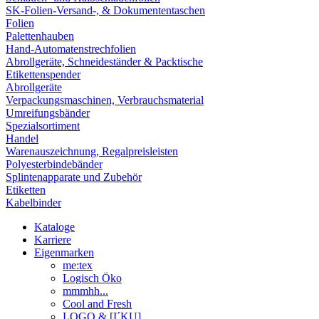
SK-Folien-Versand-, & Dokumententaschen
Folien
Palettenhauben
Hand-Automatenstrechfolien
Abrollgeräte, Schneideständer & Packtische
Etikettenspender
Abrollgeräte
Verpackungsmaschinen, Verbrauchsmaterial
Umreifungsbänder
Spezialsortiment
Handel
Warenauszeichnung, Regalpreisleisten
Polyesterbindebänder
Splintenapparate und Zubehör
Etiketten
Kabelbinder
Kataloge
Karriere
Eigenmarken
me:tex
Logisch Öko
mmmhh...
Cool and Fresh
LOGO & [I´KU]