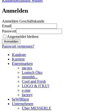
Kundenbefragung Widget
Anmelden
Anmelden Geschäftskunde
Email
Passwort
Angemeldet bleiben
Anmelden
Passwort vergessen?
Kataloge
Karriere
Eigenmarken
me:tex
Logisch Öko
mmmhh...
Cool and Fresh
LOGO & [I´KU]
e-one
factory
beWIRken
Unternehmen
Über MESSERLE