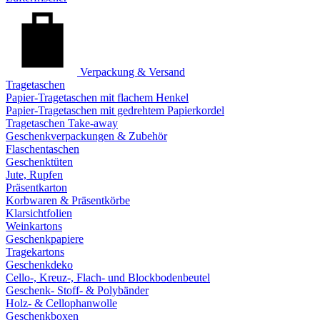
Verpackung & Versand
Tragetaschen
Papier-Tragetaschen mit flachem Henkel
Papier-Tragetaschen mit gedrehtem Papierkordel
Tragetaschen Take-away
Geschenkverpackungen & Zubehör
Flaschentaschen
Geschenktüten
Jute, Rupfen
Präsentkarton
Korbwaren & Präsentkörbe
Klarsichtfolien
Weinkartons
Geschenkpapiere
Tragekartons
Geschenkdeko
Cello-, Kreuz-, Flach- und Blockbodenbeutel
Geschenk- Stoff- & Polybänder
Holz- & Cellophanwolle
Geschenkboxen