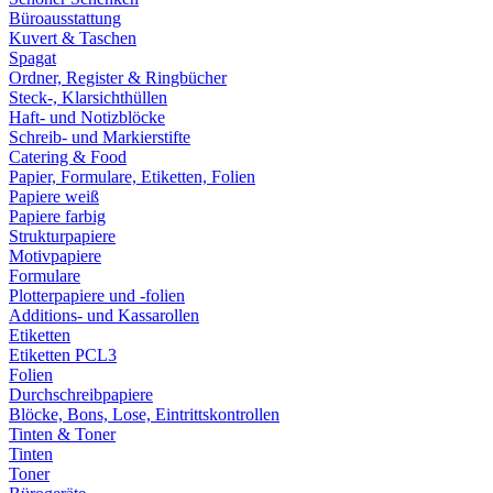
Büroausstattung
Kuvert & Taschen
Spagat
Ordner, Register & Ringbücher
Steck-, Klarsichthüllen
Haft- und Notizblöcke
Schreib- und Markierstifte
Catering & Food
Papier, Formulare, Etiketten, Folien
Papiere weiß
Papiere farbig
Strukturpapiere
Motivpapiere
Formulare
Plotterpapiere und -folien
Additions- und Kassarollen
Etiketten
Etiketten PCL3
Folien
Durchschreibpapiere
Blöcke, Bons, Lose, Eintrittskontrollen
Tinten & Toner
Tinten
Toner