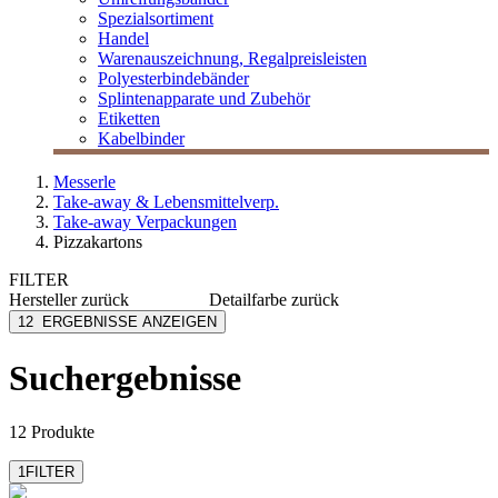
Spezialsortiment
Handel
Warenauszeichnung, Regalpreisleisten
Polyesterbindebänder
Splintenapparate und Zubehör
Etiketten
Kabelbinder
Messerle
Take-away & Lebensmittelverp.
Take-away Verpackungen
Pizzakartons
FILTER
Hersteller
zurück
Detailfarbe
zurück
Cuboxal
braun
12
ERGEBNISSE ANZEIGEN
Liner
weiß
LOGISCH ÖKO
weiß/braun
Suchergebnisse
12 Produkte
1
FILTER