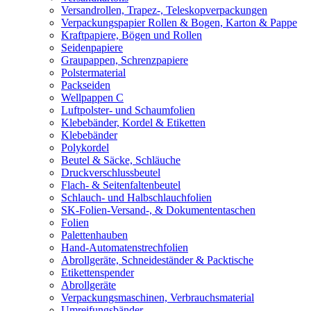
Versandrollen, Trapez-, Teleskopverpackungen
Verpackungspapier Rollen & Bogen, Karton & Pappe
Kraftpapiere, Bögen und Rollen
Seidenpapiere
Graupappen, Schrenzpapiere
Polstermaterial
Packseiden
Wellpappen C
Luftpolster- und Schaumfolien
Klebebänder, Kordel & Etiketten
Klebebänder
Polykordel
Beutel & Säcke, Schläuche
Druckverschlussbeutel
Flach- & Seitenfaltenbeutel
Schlauch- und Halbschlauchfolien
SK-Folien-Versand-, & Dokumententaschen
Folien
Palettenhauben
Hand-Automatenstrechfolien
Abrollgeräte, Schneideständer & Packtische
Etikettenspender
Abrollgeräte
Verpackungsmaschinen, Verbrauchsmaterial
Umreifungsbänder