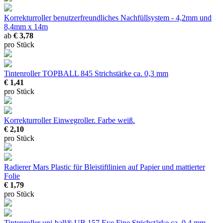
Korrekturroller
benutzerfreundliches Nachfüllsystem - 4,2mm und
8,4mm x 14m
ab
€ 3,78
pro Stück
Tintenroller TOPBALL 845
Strichstärke ca. 0,3 mm
€ 1,41
pro Stück
Korrekturroller
Einwegroller. Farbe weiß.
€ 2,10
pro Stück
Radierer Mars Plastic
für Bleistiftlinien auf Papier und mattierter
Folie
€ 1,79
pro Stück
Tintenroller uni-ball® UB 157 Eye Fine
Strichstärke ca. 0,4 mm