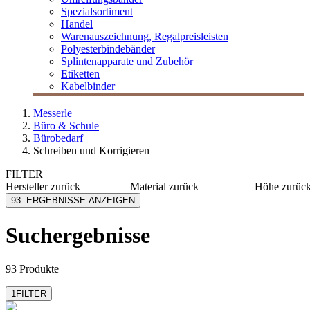
Spezialsortiment
Handel
Warenauszeichnung, Regalpreisleisten
Polyesterbindebänder
Splintenapparate und Zubehör
Etiketten
Kabelbinder
Messerle
Büro & Schule
Bürobedarf
Schreiben und Korrigieren
FILTER
Hersteller
zurück
Material
zurück
Höhe
zurüc
Avery Zweckform
Kunststoff
10 mm
93
ERGEBNISSE ANZEIGEN
Cross
Kautschuk
11 mm
Edding
PVC
12 mm
Suchergebnisse
mehr anzeig
Faber-Castell
Papier
Herlitz
Papier selbstklebend
mehr anzeigen
mehr anzeigen
93 Produkte
1
FILTER