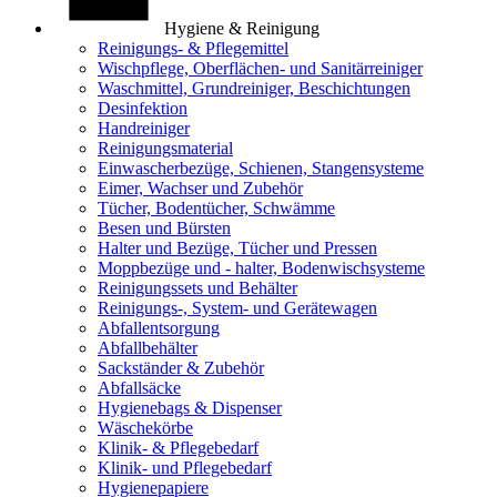
Hygiene & Reinigung
Reinigungs- & Pflegemittel
Wischpflege, Oberflächen- und Sanitärreiniger
Waschmittel, Grundreiniger, Beschichtungen
Desinfektion
Handreiniger
Reinigungsmaterial
Einwascherbezüge, Schienen, Stangensysteme
Eimer, Wachser und Zubehör
Tücher, Bodentücher, Schwämme
Besen und Bürsten
Halter und Bezüge, Tücher und Pressen
Moppbezüge und - halter, Bodenwischsysteme
Reinigungssets und Behälter
Reinigungs-, System- und Gerätewagen
Abfallentsorgung
Abfallbehälter
Sackständer & Zubehör
Abfallsäcke
Hygienebags & Dispenser
Wäschekörbe
Klinik- & Pflegebedarf
Klinik- und Pflegebedarf
Hygienepapiere