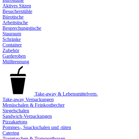
Bürostühle
Aktives Sitzen
Besucherstühle
Bürotische
Arbeitstische
Besprechungstische
Stauraum
Schränke
Container
Zubehör
Garderoben
Mülltrennung
Take-away & Lebensmittelverp.
Take-away Verpackungen
Menüschalen & Feinkostbecher
Siegelschalen
Sandwich-Verpackungen
Pizzakartons
Pommes-, Snackschalen und -tüten
Catering
Tragetaschen & Transportboxen