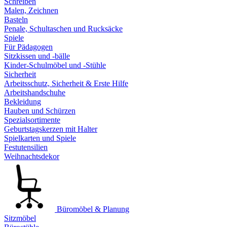
Schreiben
Malen, Zeichnen
Basteln
Penale, Schultaschen und Rucksäcke
Spiele
Für Pädagogen
Sitzkissen und -bälle
Kinder-Schulmöbel und -Stühle
Sicherheit
Arbeitsschutz, Sicherheit & Erste Hilfe
Arbeitshandschuhe
Bekleidung
Hauben und Schürzen
Spezialsortimente
Geburtstagskerzen mit Halter
Spielkarten und Spiele
Festutensilien
Weihnachtsdekor
Büromöbel & Planung
Sitzmöbel