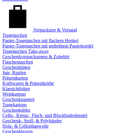
Verpackung & Versand
Tragetaschen
Papier-Tragetaschen mit flachem Henkel
Papier-Tragetaschen mit gedrehtem Papierkordel
Tragetaschen Take-away
Geschenkverpackungen & Zubehör
Flaschentaschen
Geschenktüten
Jute, Rupfen
Präsentkarton
Korbwaren & Präsentkörbe
Klarsichtfolien
Weinkartons
Geschenkpapiere
Tragekartons
Geschenkdeko
Cello-, Kreuz-, Flach- und Blockbodenbeutel
Geschenk- Stoff- & Polybänder
Holz- & Cellophanwolle
Geschenkboxen