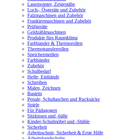
Laserpointer, Zeigestäbe
Loch-, Ösgeräte und Zubehör
Falzmaschinen und Zubehör
Frankiermaschinen und Zubehör
Prüfgeräte
Geldzählmaschinen
Produkte fürs Raumklima
Farbbänder & Thermorollen
Thermotransferrollen
Speichermedien
Farbbänder
Zubehör
Schulbedarf
Hefte, Einbände
Schreiben
Malen, Zeichnen
Basteln
Penale, Schultaschen und Rucksäcke
Spiele
Für Pädagogen
Sitzkissen und -bälle
Kinder-Schulmöbel und -Stühle
Sicherheit
Arbeitsschutz, Sicherheit & Erste Hilfe
Arbeitshandschuhe