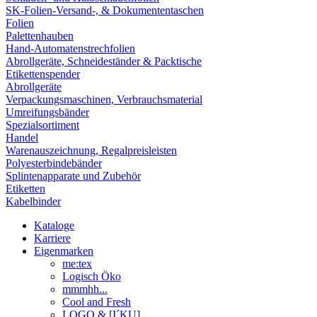
SK-Folien-Versand-, & Dokumententaschen
Folien
Palettenhauben
Hand-Automatenstrechfolien
Abrollgeräte, Schneideständer & Packtische
Etikettenspender
Abrollgeräte
Verpackungsmaschinen, Verbrauchsmaterial
Umreifungsbänder
Spezialsortiment
Handel
Warenauszeichnung, Regalpreisleisten
Polyesterbindebänder
Splintenapparate und Zubehör
Etiketten
Kabelbinder
Kataloge
Karriere
Eigenmarken
me:tex
Logisch Öko
mmmhh...
Cool and Fresh
LOGO & [I´KU]