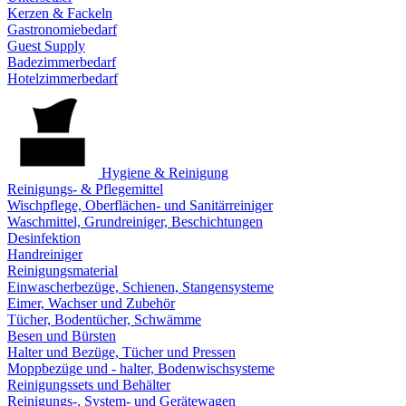
Kerzen & Fackeln
Gastronomiebedarf
Guest Supply
Badezimmerbedarf
Hotelzimmerbedarf
Hygiene & Reinigung
Reinigungs- & Pflegemittel
Wischpflege, Oberflächen- und Sanitärreiniger
Waschmittel, Grundreiniger, Beschichtungen
Desinfektion
Handreiniger
Reinigungsmaterial
Einwascherbezüge, Schienen, Stangensysteme
Eimer, Wachser und Zubehör
Tücher, Bodentücher, Schwämme
Besen und Bürsten
Halter und Bezüge, Tücher und Pressen
Moppbezüge und - halter, Bodenwischsysteme
Reinigungssets und Behälter
Reinigungs-, System- und Gerätewagen