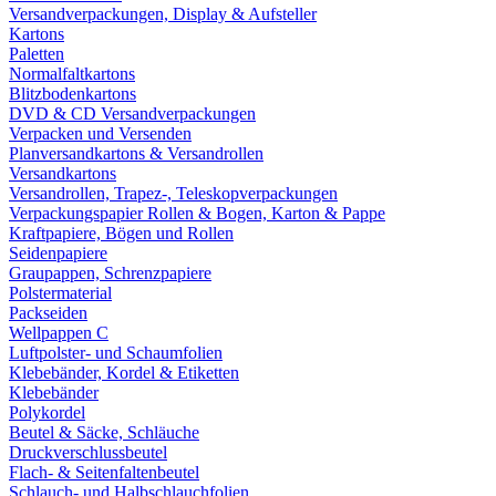
Versandverpackungen, Display & Aufsteller
Kartons
Paletten
Normalfaltkartons
Blitzbodenkartons
DVD & CD Versandverpackungen
Verpacken und Versenden
Planversandkartons & Versandrollen
Versandkartons
Versandrollen, Trapez-, Teleskopverpackungen
Verpackungspapier Rollen & Bogen, Karton & Pappe
Kraftpapiere, Bögen und Rollen
Seidenpapiere
Graupappen, Schrenzpapiere
Polstermaterial
Packseiden
Wellpappen C
Luftpolster- und Schaumfolien
Klebebänder, Kordel & Etiketten
Klebebänder
Polykordel
Beutel & Säcke, Schläuche
Druckverschlussbeutel
Flach- & Seitenfaltenbeutel
Schlauch- und Halbschlauchfolien