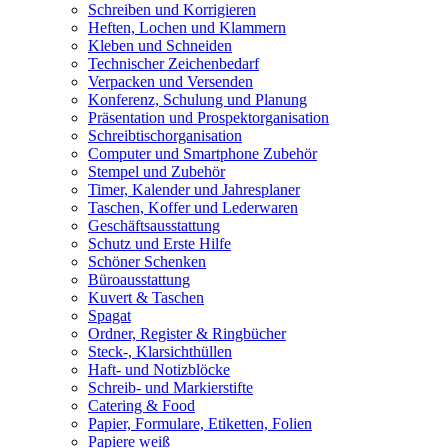
Schreiben und Korrigieren
Heften, Lochen und Klammern
Kleben und Schneiden
Technischer Zeichenbedarf
Verpacken und Versenden
Konferenz, Schulung und Planung
Präsentation und Prospektorganisation
Schreibtischorganisation
Computer und Smartphone Zubehör
Stempel und Zubehör
Timer, Kalender und Jahresplaner
Taschen, Koffer und Lederwaren
Geschäftsausstattung
Schutz und Erste Hilfe
Schöner Schenken
Büroausstattung
Kuvert & Taschen
Spagat
Ordner, Register & Ringbücher
Steck-, Klarsichthüllen
Haft- und Notizblöcke
Schreib- und Markierstifte
Catering & Food
Papier, Formulare, Etiketten, Folien
Papiere weiß