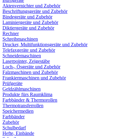
Bürogeräte
Aktenvernichter und Zubehör
Beschriftungsgeräte und Zubehör
Bindegeräte und Zubehör
Laminiergeräte und Zubehör
Diktiergeräte und Zubehör
Rechner
Schreibmaschinen
Drucker, Multifunktionsgeräte und Zubehör
Telefaxgeräte und Zubehör
Schneidemaschinen
Laserpointer, Zeigestäbe
Loch-, Ösgeräte und Zubehör
Falzmaschinen und Zubehör
Frankiermaschinen und Zubehör
Prüfgeräte
Geldzählmaschinen
Produkte fürs Raumklima
Farbbänder & Thermorollen
Thermotransferrollen
Speichermedien
Farbbänder
Zubehör
Schulbedarf
Hefte, Einbände