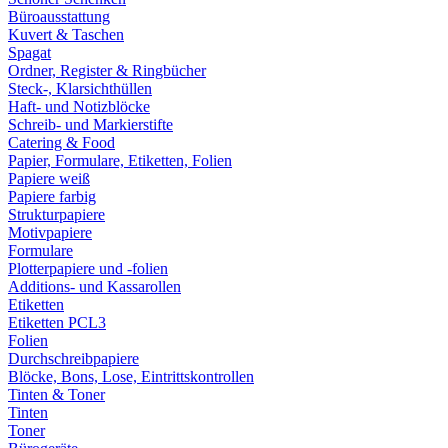
Büroausstattung
Kuvert & Taschen
Spagat
Ordner, Register & Ringbücher
Steck-, Klarsichthüllen
Haft- und Notizblöcke
Schreib- und Markierstifte
Catering & Food
Papier, Formulare, Etiketten, Folien
Papiere weiß
Papiere farbig
Strukturpapiere
Motivpapiere
Formulare
Plotterpapiere und -folien
Additions- und Kassarollen
Etiketten
Etiketten PCL3
Folien
Durchschreibpapiere
Blöcke, Bons, Lose, Eintrittskontrollen
Tinten & Toner
Tinten
Toner