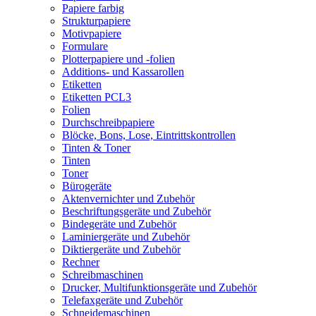
Papiere farbig
Strukturpapiere
Motivpapiere
Formulare
Plotterpapiere und -folien
Additions- und Kassarollen
Etiketten
Etiketten PCL3
Folien
Durchschreibpapiere
Blöcke, Bons, Lose, Eintrittskontrollen
Tinten & Toner
Tinten
Toner
Bürogeräte
Aktenvernichter und Zubehör
Beschriftungsgeräte und Zubehör
Bindegeräte und Zubehör
Laminiergeräte und Zubehör
Diktiergeräte und Zubehör
Rechner
Schreibmaschinen
Drucker, Multifunktionsgeräte und Zubehör
Telefaxgeräte und Zubehör
Schneidemaschinen