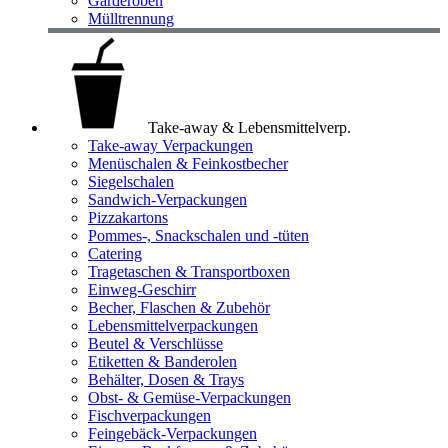
Garderoben
Mülltrennung
Take-away & Lebensmittelverp.
Take-away Verpackungen
Menüschalen & Feinkostbecher
Siegelschalen
Sandwich-Verpackungen
Pizzakartons
Pommes-, Snackschalen und -tüten
Catering
Tragetaschen & Transportboxen
Einweg-Geschirr
Becher, Flaschen & Zubehör
Lebensmittelverpackungen
Beutel & Verschlüsse
Etiketten & Banderolen
Behälter, Dosen & Trays
Obst- & Gemüse-Verpackungen
Fischverpackungen
Feingebäck-Verpackungen