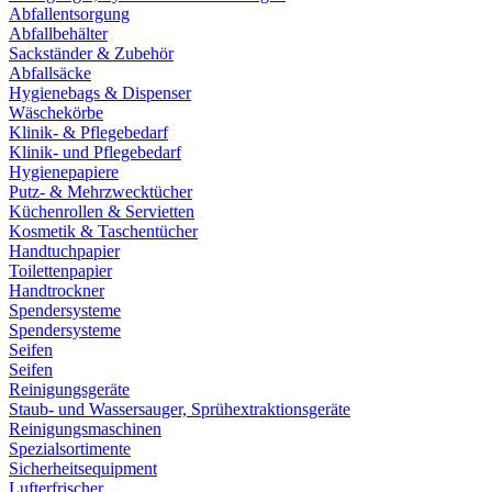
Abfallentsorgung
Abfallbehälter
Sackständer & Zubehör
Abfallsäcke
Hygienebags & Dispenser
Wäschekörbe
Klinik- & Pflegebedarf
Klinik- und Pflegebedarf
Hygienepapiere
Putz- & Mehrzwecktücher
Küchenrollen & Servietten
Kosmetik & Taschentücher
Handtuchpapier
Toilettenpapier
Handtrockner
Spendersysteme
Spendersysteme
Seifen
Seifen
Reinigungsgeräte
Staub- und Wassersauger, Sprühextraktionsgeräte
Reinigungsmaschinen
Spezialsortimente
Sicherheitsequipment
Lufterfrischer