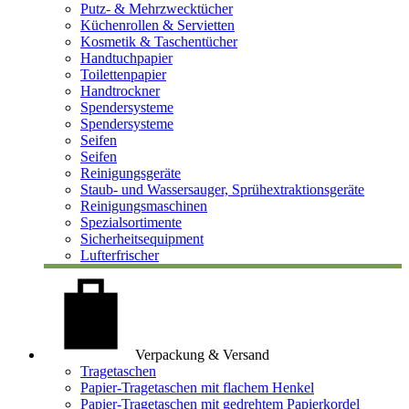
Putz- & Mehrzwecktücher
Küchenrollen & Servietten
Kosmetik & Taschentücher
Handtuchpapier
Toilettenpapier
Handtrockner
Spendersysteme
Spendersysteme
Seifen
Seifen
Reinigungsgeräte
Staub- und Wassersauger, Sprühextraktionsgeräte
Reinigungsmaschinen
Spezialsortimente
Sicherheitsequipment
Lufterfrischer
Verpackung & Versand
Tragetaschen
Papier-Tragetaschen mit flachem Henkel
Papier-Tragetaschen mit gedrehtem Papierkordel