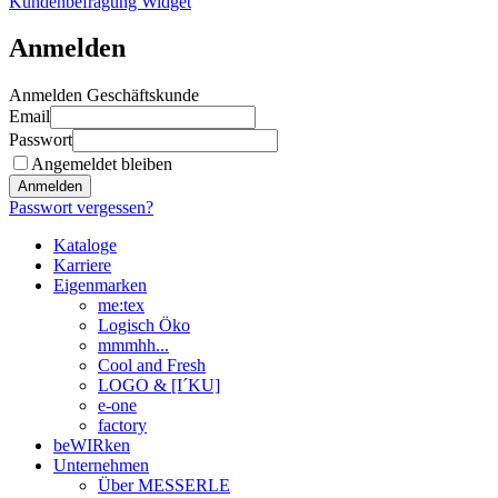
Kundenbefragung Widget
Anmelden
Anmelden Geschäftskunde
Email
Passwort
Angemeldet bleiben
Anmelden
Passwort vergessen?
Kataloge
Karriere
Eigenmarken
me:tex
Logisch Öko
mmmhh...
Cool and Fresh
LOGO & [I´KU]
e-one
factory
beWIRken
Unternehmen
Über MESSERLE