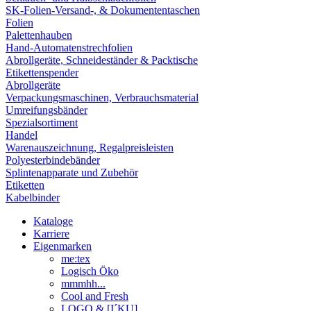
SK-Folien-Versand-, & Dokumententaschen
Folien
Palettenhauben
Hand-Automatenstrechfolien
Abrollgeräte, Schneideständer & Packtische
Etikettenspender
Abrollgeräte
Verpackungsmaschinen, Verbrauchsmaterial
Umreifungsbänder
Spezialsortiment
Handel
Warenauszeichnung, Regalpreisleisten
Polyesterbindebänder
Splintenapparate und Zubehör
Etiketten
Kabelbinder
Kataloge
Karriere
Eigenmarken
me:tex
Logisch Öko
mmmhh...
Cool and Fresh
LOGO & [I´KU]