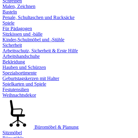
Schreiben
Malen, Zeichnen
Basteln
Penale, Schultaschen und Rucksäcke
Spiele
Für Pädagogen
Sitzkissen und -bälle
Kinder-Schulmöbel und -Stühle
Sicherheit
Arbeitsschutz, Sicherheit & Erste Hilfe
Arbeitshandschuhe
Bekleidung
Hauben und Schürzen
Spezialsortimente
Geburtstagskerzen mit Halter
Spielkarten und Spiele
Festutensilien
Weihnachtsdekor
Büromöbel & Planung
Sitzmöbel