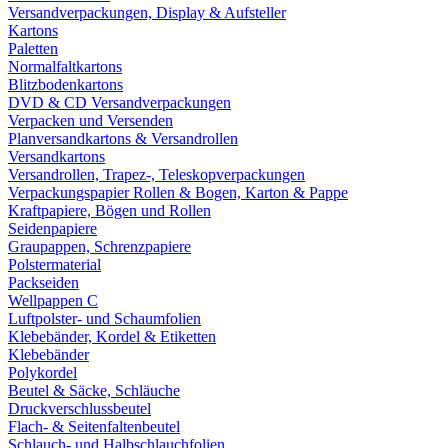
Versandverpackungen, Display & Aufsteller
Kartons
Paletten
Normalfaltkartons
Blitzbodenkartons
DVD & CD Versandverpackungen
Verpacken und Versenden
Planversandkartons & Versandrollen
Versandkartons
Versandrollen, Trapez-, Teleskopverpackungen
Verpackungspapier Rollen & Bogen, Karton & Pappe
Kraftpapiere, Bögen und Rollen
Seidenpapiere
Graupappen, Schrenzpapiere
Polstermaterial
Packseiden
Wellpappen C
Luftpolster- und Schaumfolien
Klebebänder, Kordel & Etiketten
Klebebänder
Polykordel
Beutel & Säcke, Schläuche
Druckverschlussbeutel
Flach- & Seitenfaltenbeutel
Schlauch- und Halbschlauchfolien