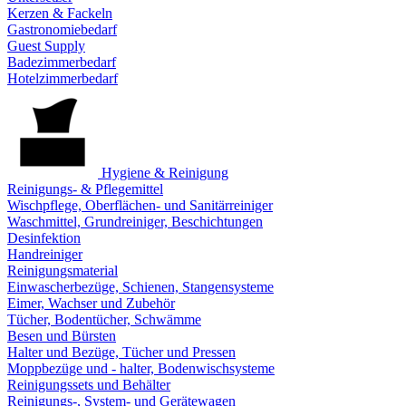
Kerzen & Fackeln
Gastronomiebedarf
Guest Supply
Badezimmerbedarf
Hotelzimmerbedarf
Hygiene & Reinigung
Reinigungs- & Pflegemittel
Wischpflege, Oberflächen- und Sanitärreiniger
Waschmittel, Grundreiniger, Beschichtungen
Desinfektion
Handreiniger
Reinigungsmaterial
Einwascherbezüge, Schienen, Stangensysteme
Eimer, Wachser und Zubehör
Tücher, Bodentücher, Schwämme
Besen und Bürsten
Halter und Bezüge, Tücher und Pressen
Moppbezüge und - halter, Bodenwischsysteme
Reinigungssets und Behälter
Reinigungs-, System- und Gerätewagen