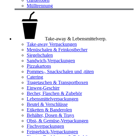
Garderoben
Mülltrennung
Take-away & Lebensmittelverp.
Take-away Verpackungen
Menüschalen & Feinkostbecher
Siegelschalen
Sandwich-Verpackungen
Pizzakartons
Pommes-, Snackschalen und -tüten
Catering
Tragetaschen & Transportboxen
Einweg-Geschirr
Becher, Flaschen & Zubehör
Lebensmittelverpackungen
Beutel & Verschlüsse
Etiketten & Banderolen
Behälter, Dosen & Trays
Obst- & Gemüse-Verpackungen
Fischverpackungen
Feingebäck-Verpackungen