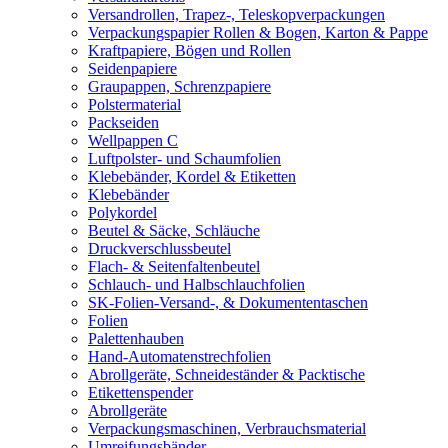
Versandrollen, Trapez-, Teleskopverpackungen
Verpackungspapier Rollen & Bogen, Karton & Pappe
Kraftpapiere, Bögen und Rollen
Seidenpapiere
Graupappen, Schrenzpapiere
Polstermaterial
Packseiden
Wellpappen C
Luftpolster- und Schaumfolien
Klebebänder, Kordel & Etiketten
Klebebänder
Polykordel
Beutel & Säcke, Schläuche
Druckverschlussbeutel
Flach- & Seitenfaltenbeutel
Schlauch- und Halbschlauchfolien
SK-Folien-Versand-, & Dokumententaschen
Folien
Palettenhauben
Hand-Automatenstrechfolien
Abrollgeräte, Schneideständer & Packtische
Etikettenspender
Abrollgeräte
Verpackungsmaschinen, Verbrauchsmaterial
Umreifungsbänder