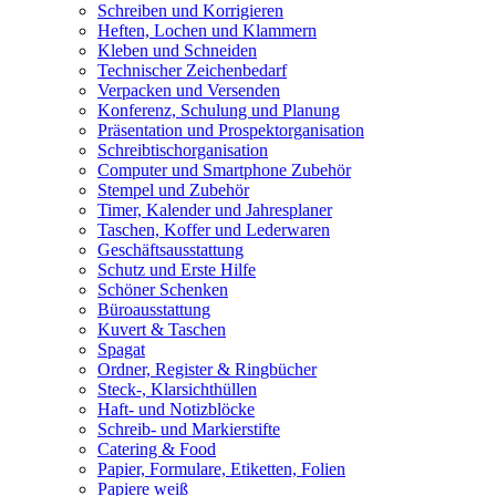
Schreiben und Korrigieren
Heften, Lochen und Klammern
Kleben und Schneiden
Technischer Zeichenbedarf
Verpacken und Versenden
Konferenz, Schulung und Planung
Präsentation und Prospektorganisation
Schreibtischorganisation
Computer und Smartphone Zubehör
Stempel und Zubehör
Timer, Kalender und Jahresplaner
Taschen, Koffer und Lederwaren
Geschäftsausstattung
Schutz und Erste Hilfe
Schöner Schenken
Büroausstattung
Kuvert & Taschen
Spagat
Ordner, Register & Ringbücher
Steck-, Klarsichthüllen
Haft- und Notizblöcke
Schreib- und Markierstifte
Catering & Food
Papier, Formulare, Etiketten, Folien
Papiere weiß