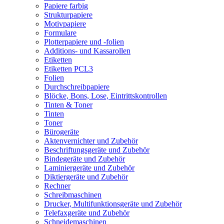
Papiere farbig
Strukturpapiere
Motivpapiere
Formulare
Plotterpapiere und -folien
Additions- und Kassarollen
Etiketten
Etiketten PCL3
Folien
Durchschreibpapiere
Blöcke, Bons, Lose, Eintrittskontrollen
Tinten & Toner
Tinten
Toner
Bürogeräte
Aktenvernichter und Zubehör
Beschriftungsgeräte und Zubehör
Bindegeräte und Zubehör
Laminiergeräte und Zubehör
Diktiergeräte und Zubehör
Rechner
Schreibmaschinen
Drucker, Multifunktionsgeräte und Zubehör
Telefaxgeräte und Zubehör
Schneidemaschinen