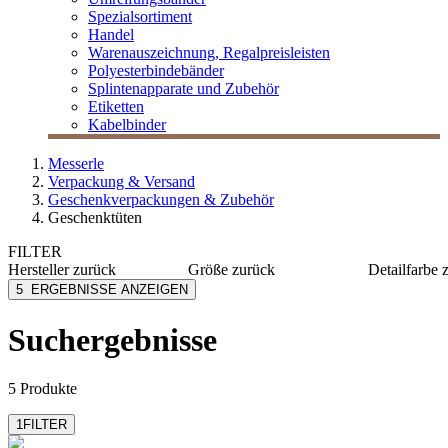
Spezialsortiment
Handel
Warenauszeichnung, Regalpreisleisten
Polyesterbindebänder
Splintenapparate und Zubehör
Etiketten
Kabelbinder
Messerle
Verpackung & Versand
Geschenkverpackungen & Zubehör
Geschenktüten
FILTER
Hersteller
zurück
Größe
zurück
Detailfarbe
Egepack
31x12x26 cm
dunkelbl
5
ERGEBNISSE ANZEIGEN
Star
26x12x32 cm
gelb
Stewo
20x20x25 cm
grün
Suchergebnisse
mehr anzeigen
Zischka
hellbrau
hellgrün
mehr anzeig
5 Produkte
1
FILTER