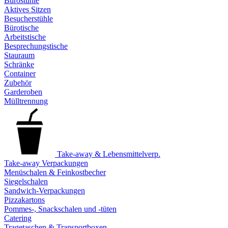
Bürostühle
Aktives Sitzen
Besucherstühle
Bürotische
Arbeitstische
Besprechungstische
Stauraum
Schränke
Container
Zubehör
Garderoben
Mülltrennung
Take-away & Lebensmittelverp.
Take-away Verpackungen
Menüschalen & Feinkostbecher
Siegelschalen
Sandwich-Verpackungen
Pizzakartons
Pommes-, Snackschalen und -tüten
Catering
Tragetaschen & Transportboxen