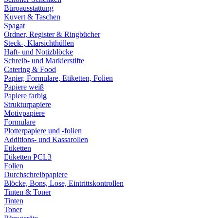
Büroausstattung
Kuvert & Taschen
Spagat
Ordner, Register & Ringbücher
Steck-, Klarsichthüllen
Haft- und Notizblöcke
Schreib- und Markierstifte
Catering & Food
Papier, Formulare, Etiketten, Folien
Papiere weiß
Papiere farbig
Strukturpapiere
Motivpapiere
Formulare
Plotterpapiere und -folien
Additions- und Kassarollen
Etiketten
Etiketten PCL3
Folien
Durchschreibpapiere
Blöcke, Bons, Lose, Eintrittskontrollen
Tinten & Toner
Tinten
Toner