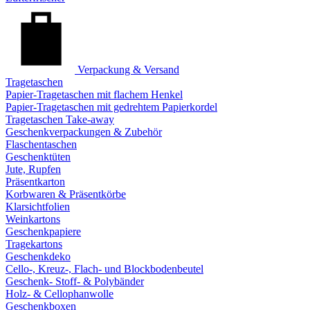
Verpackung & Versand
Tragetaschen
Papier-Tragetaschen mit flachem Henkel
Papier-Tragetaschen mit gedrehtem Papierkordel
Tragetaschen Take-away
Geschenkverpackungen & Zubehör
Flaschentaschen
Geschenktüten
Jute, Rupfen
Präsentkarton
Korbwaren & Präsentkörbe
Klarsichtfolien
Weinkartons
Geschenkpapiere
Tragekartons
Geschenkdeko
Cello-, Kreuz-, Flach- und Blockbodenbeutel
Geschenk- Stoff- & Polybänder
Holz- & Cellophanwolle
Geschenkboxen