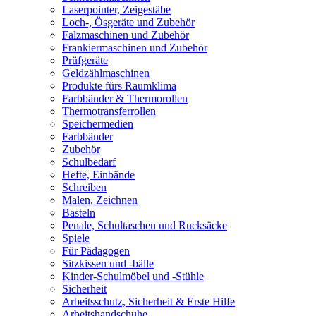
Laserpointer, Zeigestäbe
Loch-, Ösgeräte und Zubehör
Falzmaschinen und Zubehör
Frankiermaschinen und Zubehör
Prüfgeräte
Geldzählmaschinen
Produkte fürs Raumklima
Farbbänder & Thermorollen
Thermotransferrollen
Speichermedien
Farbbänder
Zubehör
Schulbedarf
Hefte, Einbände
Schreiben
Malen, Zeichnen
Basteln
Penale, Schultaschen und Rucksäcke
Spiele
Für Pädagogen
Sitzkissen und -bälle
Kinder-Schulmöbel und -Stühle
Sicherheit
Arbeitsschutz, Sicherheit & Erste Hilfe
Arbeitshandschuhe