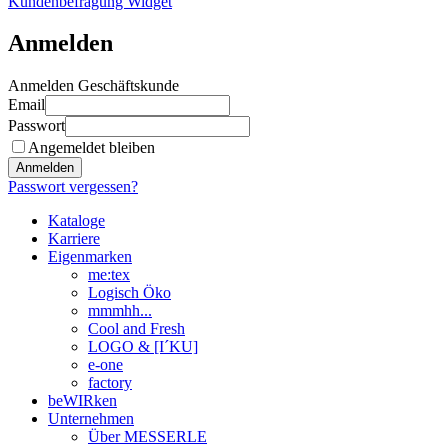
Kundenbefragung Widget
Anmelden
Anmelden Geschäftskunde
Email
Passwort
Angemeldet bleiben
Anmelden
Passwort vergessen?
Kataloge
Karriere
Eigenmarken
me:tex
Logisch Öko
mmmhh...
Cool and Fresh
LOGO & [I´KU]
e-one
factory
beWIRken
Unternehmen
Über MESSERLE