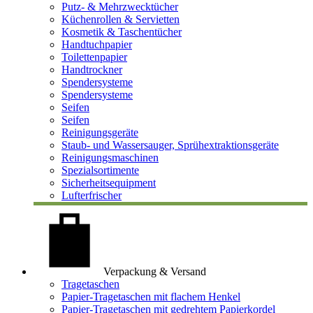
Putz- & Mehrzwecktücher
Küchenrollen & Servietten
Kosmetik & Taschentücher
Handtuchpapier
Toilettenpapier
Handtrockner
Spendersysteme
Spendersysteme
Seifen
Seifen
Reinigungsgeräte
Staub- und Wassersauger, Sprühextraktionsgeräte
Reinigungsmaschinen
Spezialsortimente
Sicherheitsequipment
Lufterfrischer
Verpackung & Versand
Tragetaschen
Papier-Tragetaschen mit flachem Henkel
Papier-Tragetaschen mit gedrehtem Papierkordel