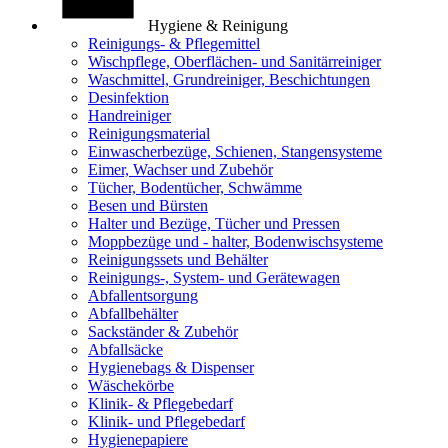
Hygiene & Reinigung
Reinigungs- & Pflegemittel
Wischpflege, Oberflächen- und Sanitärreiniger
Waschmittel, Grundreiniger, Beschichtungen
Desinfektion
Handreiniger
Reinigungsmaterial
Einwascherbezüge, Schienen, Stangensysteme
Eimer, Wachser und Zubehör
Tücher, Bodentücher, Schwämme
Besen und Bürsten
Halter und Bezüge, Tücher und Pressen
Moppbezüge und - halter, Bodenwischsysteme
Reinigungssets und Behälter
Reinigungs-, System- und Gerätewagen
Abfallentsorgung
Abfallbehälter
Sackständer & Zubehör
Abfallsäcke
Hygienebags & Dispenser
Wäschekörbe
Klinik- & Pflegebedarf
Klinik- und Pflegebedarf
Hygienepapiere