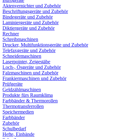
Bürogeräte
Aktenvernichter und Zubehör
Beschriftungsgeräte und Zubehör
Bindegeräte und Zubehör
Laminiergeräte und Zubehör
Diktiergeräte und Zubehör
Rechner
Schreibmaschinen
Drucker, Multifunktionsgeräte und Zubehör
Telefaxgeräte und Zubehör
Schneidemaschinen
Laserpointer, Zeigestäbe
Loch-, Ösgeräte und Zubehör
Falzmaschinen und Zubehör
Frankiermaschinen und Zubehör
Prüfgeräte
Geldzählmaschinen
Produkte fürs Raumklima
Farbbänder & Thermorollen
Thermotransferrollen
Speichermedien
Farbbänder
Zubehör
Schulbedarf
Hefte, Einbände