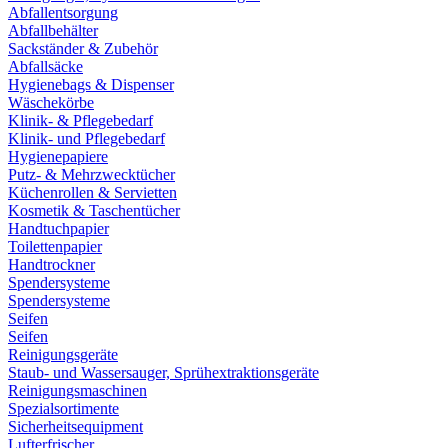
Abfallentsorgung
Abfallbehälter
Sackständer & Zubehör
Abfallsäcke
Hygienebags & Dispenser
Wäschekörbe
Klinik- & Pflegebedarf
Klinik- und Pflegebedarf
Hygienepapiere
Putz- & Mehrzwecktücher
Küchenrollen & Servietten
Kosmetik & Taschentücher
Handtuchpapier
Toilettenpapier
Handtrockner
Spendersysteme
Spendersysteme
Seifen
Seifen
Reinigungsgeräte
Staub- und Wassersauger, Sprühextraktionsgeräte
Reinigungsmaschinen
Spezialsortimente
Sicherheitsequipment
Lufterfrischer