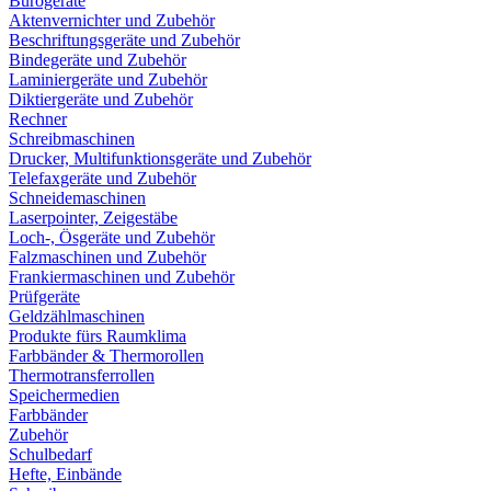
Bürogeräte
Aktenvernichter und Zubehör
Beschriftungsgeräte und Zubehör
Bindegeräte und Zubehör
Laminiergeräte und Zubehör
Diktiergeräte und Zubehör
Rechner
Schreibmaschinen
Drucker, Multifunktionsgeräte und Zubehör
Telefaxgeräte und Zubehör
Schneidemaschinen
Laserpointer, Zeigestäbe
Loch-, Ösgeräte und Zubehör
Falzmaschinen und Zubehör
Frankiermaschinen und Zubehör
Prüfgeräte
Geldzählmaschinen
Produkte fürs Raumklima
Farbbänder & Thermorollen
Thermotransferrollen
Speichermedien
Farbbänder
Zubehör
Schulbedarf
Hefte, Einbände