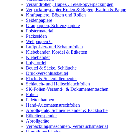
Versandrollen, Trapez-, Teleskopverpackungen
Verpackungspapier Rollen & Bogen, Karton & Pappe
Kraftpapiere, Bögen und Rollen
Seidenpapiere
Graupappen, Schrenzpapiere
Polstermaterial
Packseiden
Wellpappen C
Luftpolster- und Schaumfolien
Klebebänder, Kordel & Etiketten
Klebebänder
Polykordel
Beutel & Säcke, Schläuche
Druckverschlussbeutel
Flach- & Seitenfaltenbeutel
Schlauch- und Halbschlauchfolien
SK-Folien-Versand-, & Dokumententaschen
Folien
Palettenhauben
Hand-Automatenstrechfolien
Abrollgeräte, Schneideständer & Packtische
Etikettenspender
Abrollgeräte
Verpackungsmaschinen, Verbrauchsmaterial
Umreifungsbänder