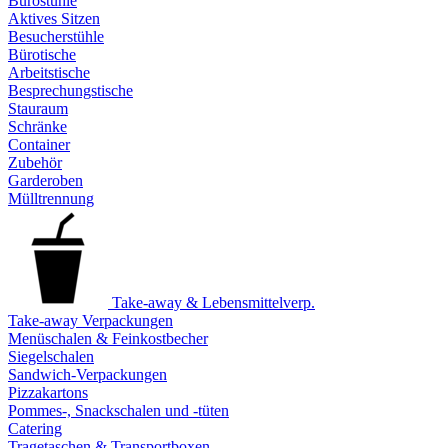
Bürostühle
Aktives Sitzen
Besucherstühle
Bürotische
Arbeitstische
Besprechungstische
Stauraum
Schränke
Container
Zubehör
Garderoben
Mülltrennung
Take-away & Lebensmittelverp.
Take-away Verpackungen
Menüschalen & Feinkostbecher
Siegelschalen
Sandwich-Verpackungen
Pizzakartons
Pommes-, Snackschalen und -tüten
Catering
Tragetaschen & Transportboxen