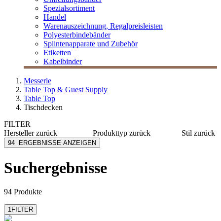
Spezialsortiment
Handel
Warenauszeichnung, Regalpreisleisten
Polyesterbindebänder
Splintenapparate und Zubehör
Etiketten
Kabelbinder
Messerle
Table Top & Guest Supply
Table Top
Tischdecken
FILTER
Hersteller
zurück
Produkttyp
zurück
Stil
zurück
Duni Table Top
Servietten
Basic
94
ERGEBNISSE ANZEIGEN
Fato
Tischdecken
Event
Mank
Tischläufer
Motiv
Suchergebnisse
MESSERLE
Floral
Ventidue
Natur
94 Produkte
Eat & D
Muster
1
FILTER