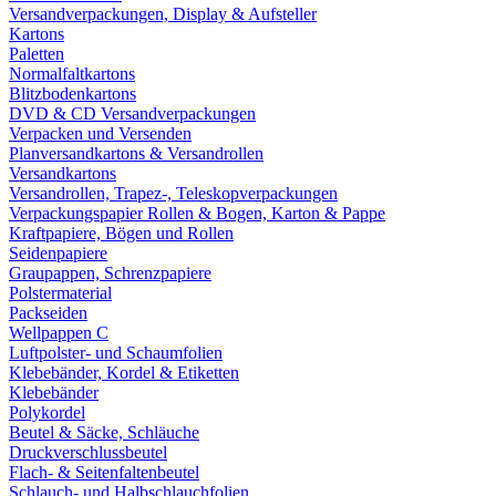
Versandverpackungen, Display & Aufsteller
Kartons
Paletten
Normalfaltkartons
Blitzbodenkartons
DVD & CD Versandverpackungen
Verpacken und Versenden
Planversandkartons & Versandrollen
Versandkartons
Versandrollen, Trapez-, Teleskopverpackungen
Verpackungspapier Rollen & Bogen, Karton & Pappe
Kraftpapiere, Bögen und Rollen
Seidenpapiere
Graupappen, Schrenzpapiere
Polstermaterial
Packseiden
Wellpappen C
Luftpolster- und Schaumfolien
Klebebänder, Kordel & Etiketten
Klebebänder
Polykordel
Beutel & Säcke, Schläuche
Druckverschlussbeutel
Flach- & Seitenfaltenbeutel
Schlauch- und Halbschlauchfolien