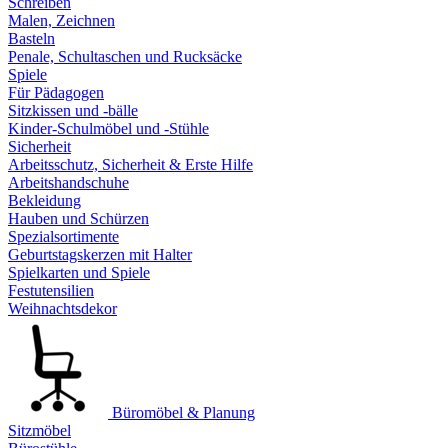
Schreiben
Malen, Zeichnen
Basteln
Penale, Schultaschen und Rucksäcke
Spiele
Für Pädagogen
Sitzkissen und -bälle
Kinder-Schulmöbel und -Stühle
Sicherheit
Arbeitsschutz, Sicherheit & Erste Hilfe
Arbeitshandschuhe
Bekleidung
Hauben und Schürzen
Spezialsortimente
Geburtstagskerzen mit Halter
Spielkarten und Spiele
Festutensilien
Weihnachtsdekor
Büromöbel & Planung
Sitzmöbel