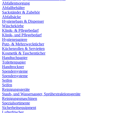
Abfallentsorgung
Abfallbehälter
Sackständer & Zubehör
Abfallsäcke
Hygienebags & Dispenser
Wäschekörbe
Klinik- & Pflegebedarf
Klinik- und Pflegebedarf
Hygienepapiere
Putz- & Mehrzwecktücher
Küchenrollen & Servietten
Kosmetik & Taschentücher
Handtuchpapier
Toilettenpapier
Handtrockner
Spendersysteme
Spendersysteme
Seifen
Seifen
Reinigungsgeräte
Staub- und Wassersauger, Sprühextraktionsgeräte
Reinigungsmaschinen
Spezialsortimente
Sicherheitsequipment
Lufterfrischer