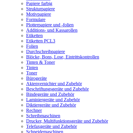
Papiere farbig
Strukturpapiere
Motivpapiere
Formulare
Plotterpapiere und -folien
Additions- und Kassarollen
Etiketten
Etiketten PCL3
Folien
Durchschreibpapiere
Blöcke, Bons, Lose, Eintrittskontrollen
Tinten & Toner
Tinten
Toner
Bürogeräte
Aktenvernichter und Zubehör
Beschriftungsgeräte und Zubehör
Bindegeräte und Zubehör
Laminiergeräte und Zubehör
Diktiergeräte und Zubehör
Rechner
Schreibmaschinen
Drucker, Multifunktionsgeräte und Zubehör
Telefaxgeräte und Zubehör
Schneidemaschinen