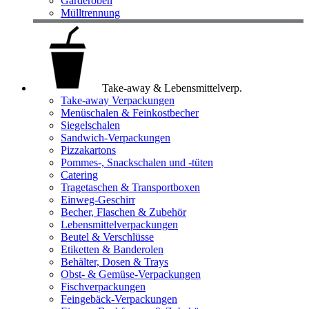
Garderoben
Mülltrennung
Take-away & Lebensmittelverp.
Take-away Verpackungen
Menüschalen & Feinkostbecher
Siegelschalen
Sandwich-Verpackungen
Pizzakartons
Pommes-, Snackschalen und -tüten
Catering
Tragetaschen & Transportboxen
Einweg-Geschirr
Becher, Flaschen & Zubehör
Lebensmittelverpackungen
Beutel & Verschlüsse
Etiketten & Banderolen
Behälter, Dosen & Trays
Obst- & Gemüse-Verpackungen
Fischverpackungen
Feingebäck-Verpackungen