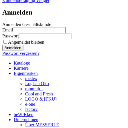
Kundenbefragung Widget
Anmelden
Anmelden Geschäftskunde
Email
Passwort
Angemeldet bleiben
Anmelden
Passwort vergessen?
Kataloge
Karriere
Eigenmarken
me:tex
Logisch Öko
mmmhh...
Cool and Fresh
LOGO & [I´KU]
e-one
factory
beWIRken
Unternehmen
Über MESSERLE