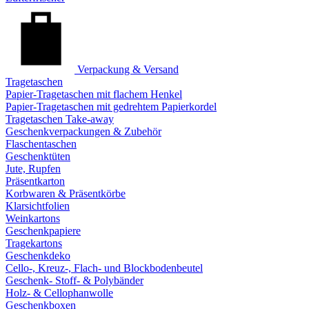
Verpackung & Versand
Tragetaschen
Papier-Tragetaschen mit flachem Henkel
Papier-Tragetaschen mit gedrehtem Papierkordel
Tragetaschen Take-away
Geschenkverpackungen & Zubehör
Flaschentaschen
Geschenktüten
Jute, Rupfen
Präsentkarton
Korbwaren & Präsentkörbe
Klarsichtfolien
Weinkartons
Geschenkpapiere
Tragekartons
Geschenkdeko
Cello-, Kreuz-, Flach- und Blockbodenbeutel
Geschenk- Stoff- & Polybänder
Holz- & Cellophanwolle
Geschenkboxen