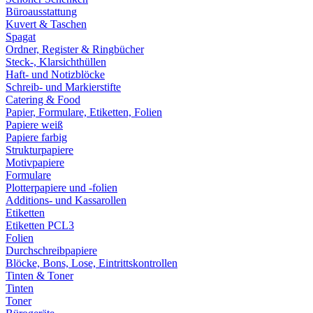
Büroausstattung
Kuvert & Taschen
Spagat
Ordner, Register & Ringbücher
Steck-, Klarsichthüllen
Haft- und Notizblöcke
Schreib- und Markierstifte
Catering & Food
Papier, Formulare, Etiketten, Folien
Papiere weiß
Papiere farbig
Strukturpapiere
Motivpapiere
Formulare
Plotterpapiere und -folien
Additions- und Kassarollen
Etiketten
Etiketten PCL3
Folien
Durchschreibpapiere
Blöcke, Bons, Lose, Eintrittskontrollen
Tinten & Toner
Tinten
Toner