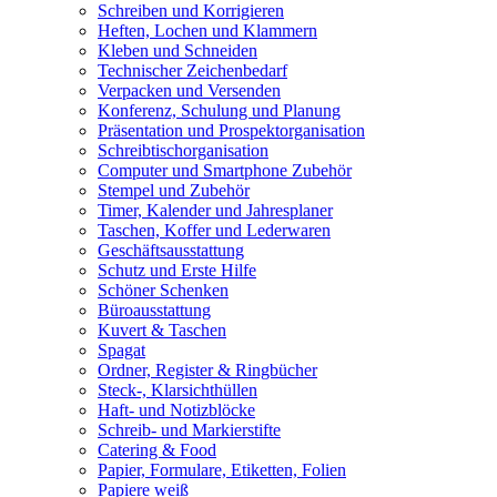
Schreiben und Korrigieren
Heften, Lochen und Klammern
Kleben und Schneiden
Technischer Zeichenbedarf
Verpacken und Versenden
Konferenz, Schulung und Planung
Präsentation und Prospektorganisation
Schreibtischorganisation
Computer und Smartphone Zubehör
Stempel und Zubehör
Timer, Kalender und Jahresplaner
Taschen, Koffer und Lederwaren
Geschäftsausstattung
Schutz und Erste Hilfe
Schöner Schenken
Büroausstattung
Kuvert & Taschen
Spagat
Ordner, Register & Ringbücher
Steck-, Klarsichthüllen
Haft- und Notizblöcke
Schreib- und Markierstifte
Catering & Food
Papier, Formulare, Etiketten, Folien
Papiere weiß