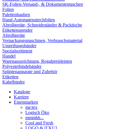
SK-Folien-Versand-, & Dokumententaschen
Folien
Palettenhauben
Hand-Automatenstrechfolien
Abrollgeräte, Schneideständer & Packtische
Etikettenspender
Abrollgeräte
Verpackungsmaschinen, Verbrauchsmaterial
Umreifungsbänder
Spezialsortiment
Handel
Warenauszeichnung, Regalpreisleisten
Polyesterbindebänder
Splintenapparate und Zubehör
Etiketten
Kabelbinder
Kataloge
Karriere
Eigenmarken
me:tex
Logisch Öko
mmmhh...
Cool and Fresh
LOGO & [I´KU]