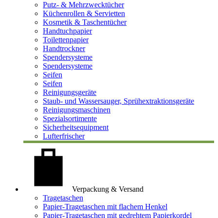
Putz- & Mehrzwecktücher
Küchenrollen & Servietten
Kosmetik & Taschentücher
Handtuchpapier
Toilettenpapier
Handtrockner
Spendersysteme
Spendersysteme
Seifen
Seifen
Reinigungsgeräte
Staub- und Wassersauger, Sprühextraktionsgeräte
Reinigungsmaschinen
Spezialsortimente
Sicherheitsequipment
Lufterfrischer
Verpackung & Versand
Tragetaschen
Papier-Tragetaschen mit flachem Henkel
Papier-Tragetaschen mit gedrehtem Papierkordel