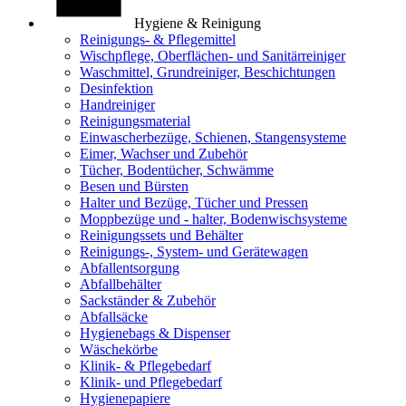
Hygiene & Reinigung
Reinigungs- & Pflegemittel
Wischpflege, Oberflächen- und Sanitärreiniger
Waschmittel, Grundreiniger, Beschichtungen
Desinfektion
Handreiniger
Reinigungsmaterial
Einwascherbezüge, Schienen, Stangensysteme
Eimer, Wachser und Zubehör
Tücher, Bodentücher, Schwämme
Besen und Bürsten
Halter und Bezüge, Tücher und Pressen
Moppbezüge und - halter, Bodenwischsysteme
Reinigungssets und Behälter
Reinigungs-, System- und Gerätewagen
Abfallentsorgung
Abfallbehälter
Sackständer & Zubehör
Abfallsäcke
Hygienebags & Dispenser
Wäschekörbe
Klinik- & Pflegebedarf
Klinik- und Pflegebedarf
Hygienepapiere