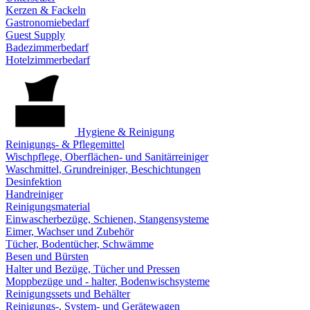
Kerzen & Fackeln
Gastronomiebedarf
Guest Supply
Badezimmerbedarf
Hotelzimmerbedarf
Hygiene & Reinigung
Reinigungs- & Pflegemittel
Wischpflege, Oberflächen- und Sanitärreiniger
Waschmittel, Grundreiniger, Beschichtungen
Desinfektion
Handreiniger
Reinigungsmaterial
Einwascherbezüge, Schienen, Stangensysteme
Eimer, Wachser und Zubehör
Tücher, Bodentücher, Schwämme
Besen und Bürsten
Halter und Bezüge, Tücher und Pressen
Moppbezüge und - halter, Bodenwischsysteme
Reinigungssets und Behälter
Reinigungs-, System- und Gerätewagen