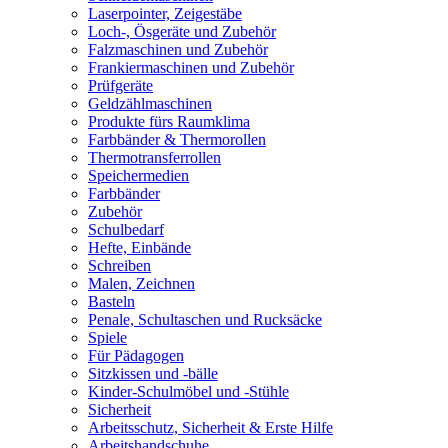
Laserpointer, Zeigestäbe
Loch-, Ösgeräte und Zubehör
Falzmaschinen und Zubehör
Frankiermaschinen und Zubehör
Prüfgeräte
Geldzählmaschinen
Produkte fürs Raumklima
Farbbänder & Thermorollen
Thermotransferrollen
Speichermedien
Farbbänder
Zubehör
Schulbedarf
Hefte, Einbände
Schreiben
Malen, Zeichnen
Basteln
Penale, Schultaschen und Rucksäcke
Spiele
Für Pädagogen
Sitzkissen und -bälle
Kinder-Schulmöbel und -Stühle
Sicherheit
Arbeitsschutz, Sicherheit & Erste Hilfe
Arbeitshandschuhe