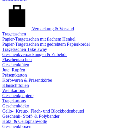
Verpackung & Versand
Tragetaschen
Papier-Tragetaschen mit flachem Henkel
Papier-Tragetaschen mit gedrehtem Papierkordel
Tragetaschen Take-away
Geschenkverpackungen & Zubehör
Flaschentaschen
Geschenktüten
Jute, Rupfen
Präsentkarton
Korbwaren & Präsentkörbe
Klarsichtfolien
Weinkartons
Geschenkpapiere
Tragekartons
Geschenkdeko
Cello-, Kreuz-, Flach- und Blockbodenbeutel
Geschenk- Stoff- & Polybänder
Holz- & Cellophanwolle
Geschenkboxen