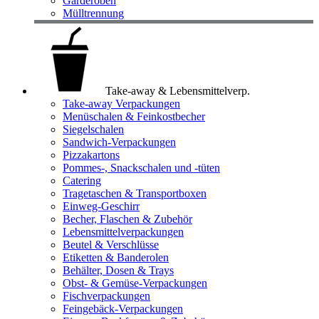
Garderoben
Mülltrennung
Take-away & Lebensmittelverp.
Take-away Verpackungen
Menüschalen & Feinkostbecher
Siegelschalen
Sandwich-Verpackungen
Pizzakartons
Pommes-, Snackschalen und -tüten
Catering
Tragetaschen & Transportboxen
Einweg-Geschirr
Becher, Flaschen & Zubehör
Lebensmittelverpackungen
Beutel & Verschlüsse
Etiketten & Banderolen
Behälter, Dosen & Trays
Obst- & Gemüse-Verpackungen
Fischverpackungen
Feingebäck-Verpackungen