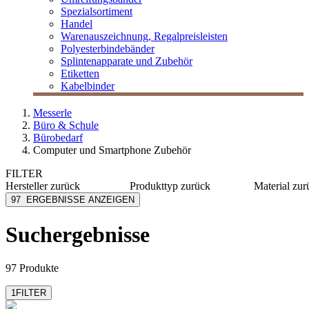
Spezialsortiment
Handel
Warenauszeichnung, Regalpreisleisten
Polyesterbindebänder
Splintenapparate und Zubehör
Etiketten
Kabelbinder
Messerle
Büro & Schule
Bürobedarf
Computer und Smartphone Zubehör
FILTER
Hersteller
zurück
Produkttyp
zurück
Material
zur
Bakker Elkhuizen
Computermaus
Kunststo
97
ERGEBNISSE ANZEIGEN
Cherry
Webcam
Alumini
Durable
ABS
Suchergebnisse
Esselte
Plexigla
Exacompta-Brause
Lycra
mehr anzeigen
mehr anzeig
97 Produkte
1
FILTER