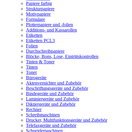
Papiere farbig
Strukturpapiere
Motivpapiere
Formulare
Plotterpapiere und -folien
Additions- und Kassarollen
Etiketten
Etiketten PCL3
Folien
Durchschreibpapiere
Blöcke, Bons, Lose, Eintrittskontrollen
Tinten & Toner
Tinten
Toner
Bürogeräte
Aktenvernichter und Zubehör
Beschriftungsgeräte und Zubehör
Bindegeräte und Zubehör
Laminiergeräte und Zubehör
Diktiergeräte und Zubehör
Rechner
Schreibmaschinen
Drucker, Multifunktionsgeräte und Zubehör
Telefaxgeräte und Zubehör
Schneidemaschinen