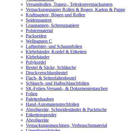
Versandrollen, Trapez-, Teleskopverpackungen
Verpackungspapier Rollen & Bogen, Karton & Pappe
Kraftpapiere, Bögen und Rollen
Seidenpapiere
Graupappen, Schrenzpapiere
Polstermaterial
Packseiden
Wellpappen C
Luftpolster- und Schaumfolien
Klebebänder, Kordel & Etiketten
Klebebänder
Polykordel
Beutel & Säcke, Schläuche
Druckverschlussbeutel
Flach- & Seitenfaltenbeutel
Schlauch- und Halbschlauchfolien
SK-Folien-Versand-, & Dokumententaschen
Folien
Palettenhauben
Hand-Automatenstrechfolien
Abrollgeräte, Schneideständer & Packtische
Etikettenspender
Abrollgeräte
Verpackungsmaschinen, Verbrauchsmaterial
Umreifungsbänder