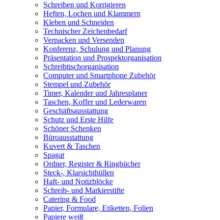
Schreiben und Korrigieren
Heften, Lochen und Klammern
Kleben und Schneiden
Technischer Zeichenbedarf
Verpacken und Versenden
Konferenz, Schulung und Planung
Präsentation und Prospektorganisation
Schreibtischorganisation
Computer und Smartphone Zubehör
Stempel und Zubehör
Timer, Kalender und Jahresplaner
Taschen, Koffer und Lederwaren
Geschäftsausstattung
Schutz und Erste Hilfe
Schöner Schenken
Büroausstattung
Kuvert & Taschen
Spagat
Ordner, Register & Ringbücher
Steck-, Klarsichthüllen
Haft- und Notizblöcke
Schreib- und Markierstifte
Catering & Food
Papier, Formulare, Etiketten, Folien
Papiere weiß