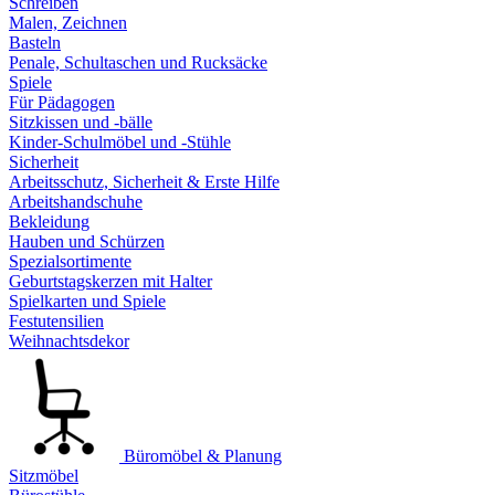
Schreiben
Malen, Zeichnen
Basteln
Penale, Schultaschen und Rucksäcke
Spiele
Für Pädagogen
Sitzkissen und -bälle
Kinder-Schulmöbel und -Stühle
Sicherheit
Arbeitsschutz, Sicherheit & Erste Hilfe
Arbeitshandschuhe
Bekleidung
Hauben und Schürzen
Spezialsortimente
Geburtstagskerzen mit Halter
Spielkarten und Spiele
Festutensilien
Weihnachtsdekor
Büromöbel & Planung
Sitzmöbel