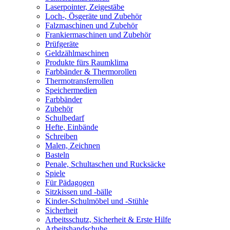
Laserpointer, Zeigestäbe
Loch-, Ösgeräte und Zubehör
Falzmaschinen und Zubehör
Frankiermaschinen und Zubehör
Prüfgeräte
Geldzählmaschinen
Produkte fürs Raumklima
Farbbänder & Thermorollen
Thermotransferrollen
Speichermedien
Farbbänder
Zubehör
Schulbedarf
Hefte, Einbände
Schreiben
Malen, Zeichnen
Basteln
Penale, Schultaschen und Rucksäcke
Spiele
Für Pädagogen
Sitzkissen und -bälle
Kinder-Schulmöbel und -Stühle
Sicherheit
Arbeitsschutz, Sicherheit & Erste Hilfe
Arbeitshandschuhe