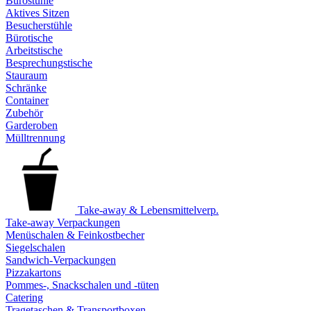
Bürostühle
Aktives Sitzen
Besucherstühle
Bürotische
Arbeitstische
Besprechungstische
Stauraum
Schränke
Container
Zubehör
Garderoben
Mülltrennung
Take-away & Lebensmittelverp.
Take-away Verpackungen
Menüschalen & Feinkostbecher
Siegelschalen
Sandwich-Verpackungen
Pizzakartons
Pommes-, Snackschalen und -tüten
Catering
Tragetaschen & Transportboxen