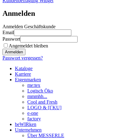
Kundenbefragung Widget
Anmelden
Anmelden Geschäftskunde
Email
Passwort
Angemeldet bleiben
Anmelden
Passwort vergessen?
Kataloge
Karriere
Eigenmarken
me:tex
Logisch Öko
mmmhh...
Cool and Fresh
LOGO & [I´KU]
e-one
factory
beWIRken
Unternehmen
Über MESSERLE