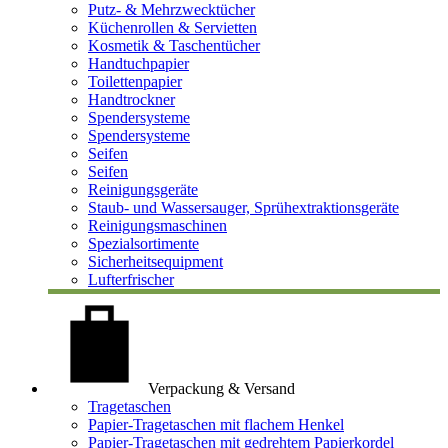
Putz- & Mehrzwecktücher
Küchenrollen & Servietten
Kosmetik & Taschentücher
Handtuchpapier
Toilettenpapier
Handtrockner
Spendersysteme
Spendersysteme
Seifen
Seifen
Reinigungsgeräte
Staub- und Wassersauger, Sprühextraktionsgeräte
Reinigungsmaschinen
Spezialsortimente
Sicherheitsequipment
Lufterfrischer
Verpackung & Versand
Tragetaschen
Papier-Tragetaschen mit flachem Henkel
Papier-Tragetaschen mit gedrehtem Papierkordel