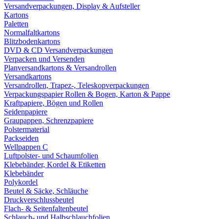
Versandverpackungen, Display & Aufsteller
Kartons
Paletten
Normalfaltkartons
Blitzbodenkartons
DVD & CD Versandverpackungen
Verpacken und Versenden
Planversandkartons & Versandrollen
Versandkartons
Versandrollen, Trapez-, Teleskopverpackungen
Verpackungspapier Rollen & Bogen, Karton & Pappe
Kraftpapiere, Bögen und Rollen
Seidenpapiere
Graupappen, Schrenzpapiere
Polstermaterial
Packseiden
Wellpappen C
Luftpolster- und Schaumfolien
Klebebänder, Kordel & Etiketten
Klebebänder
Polykordel
Beutel & Säcke, Schläuche
Druckverschlussbeutel
Flach- & Seitenfaltenbeutel
Schlauch- und Halbschlauchfolien