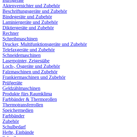
Bürogeräte
Aktenvernichter und Zubehör
Beschriftungsgeräte und Zubehör
Bindegeräte und Zubehör
Laminiergeräte und Zubehör
Diktiergeräte und Zubehör
Rechner
Schreibmaschinen
Drucker, Multifunktionsgeräte und Zubehör
Telefaxgeräte und Zubehör
Schneidemaschinen
Laserpointer, Zeigestäbe
Loch-, Ösgeräte und Zubehör
Falzmaschinen und Zubehör
Frankiermaschinen und Zubehör
Prüfgeräte
Geldzählmaschinen
Produkte fürs Raumklima
Farbbänder & Thermorollen
Thermotransferrollen
Speichermedien
Farbbänder
Zubehör
Schulbedarf
Hefte, Einbände