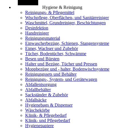
Hygiene & Reinigung
Reinigungs- & Pflegemittel
Wischpflege, Oberflächen- und Sanitärreiniger
Waschmittel, Grundreiniger, Beschichtungen
Desinfektion
Handreiniger
Reinigungsmaterial
Einwascherbezüge, Schienen, Stangensysteme
Eimer, Wachser und Zubehör
Tücher, Bodentücher, Schwämme
Besen und Bürsten
Halter und Bezüge, Tücher und Pressen
Moppbezüge und - halter, Bodenwischsysteme
Reinigungssets und Behälter
Reinigungs-, System- und Gerätewagen
Abfallentsorgung
Abfallbehälter
Sackständer & Zubehör
Abfallsäcke
Hygienebags & Dispenser
Wäschekörbe
Klinik- & Pflegebedarf
Klinik- und Pflegebedarf
Hygienepapiere