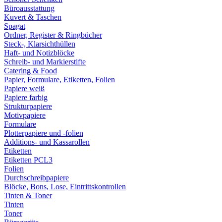
Büroausstattung
Kuvert & Taschen
Spagat
Ordner, Register & Ringbücher
Steck-, Klarsichthüllen
Haft- und Notizblöcke
Schreib- und Markierstifte
Catering & Food
Papier, Formulare, Etiketten, Folien
Papiere weiß
Papiere farbig
Strukturpapiere
Motivpapiere
Formulare
Plotterpapiere und -folien
Additions- und Kassarollen
Etiketten
Etiketten PCL3
Folien
Durchschreibpapiere
Blöcke, Bons, Lose, Eintrittskontrollen
Tinten & Toner
Tinten
Toner