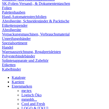
SK-Folien-Versand-, & Dokumententaschen
Folien
Palettenhauben
Hand-Automatenstrechfolien
Abrollgeräte, Schneideständer & Packtische
Etikettenspender
Abrollgeräte
Verpackungsmaschinen, Verbrauchsmaterial
Umreifungsbänder
Spezialsortiment
Handel
Warenauszeichnung, Regalpreisleisten
Polyesterbindebänder
Splintenapparate und Zubehör
Etiketten
Kabelbinder
Kataloge
Karriere
Eigenmarken
me:tex
Logisch Öko
mmmhh...
Cool and Fresh
LOGO & [I´KU]