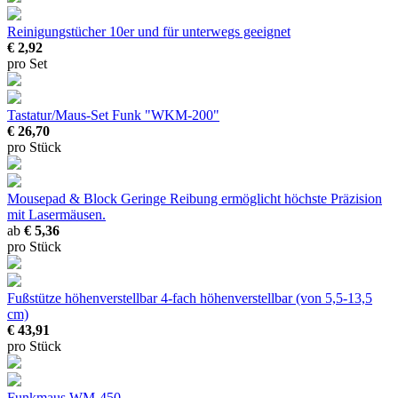
Reinigungstücher 10er
und für unterwegs geeignet
€ 2,92
pro Set
Tastatur/Maus-Set Funk "WKM-200"
€ 26,70
pro Stück
Mousepad & Block
Geringe Reibung ermöglicht höchste Präzision
mit Lasermäusen.
ab
€ 5,36
pro Stück
Fußstütze höhenverstellbar
4-fach höhenverstellbar (von 5,5-13,5
cm)
€ 43,91
pro Stück
Funkmaus WM-450