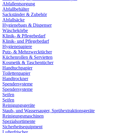
Abfallentsorgung
Abfallbehälter
Sackständer & Zubehör
Abfallsäcke
Hygienebags & Dispenser
Wäschekörbe
Klinik- & Pflegebedarf
Klinik- und Pflegebedarf
Hygienepapiere
Putz- & Mehrzwecktücher
Küchenrollen & Servietten
Kosmetik & Taschentücher
Handtuchpapier
Toilettenpapier
Handtrockner
Spendersysteme
Spendersysteme
Seifen
Seifen
Reinigungsgeräte
Staub- und Wassersauger, Sprühextraktionsgeräte
Reinigungsmaschinen
Spezialsortimente
Sicherheitsequipment
Lufterfrischer