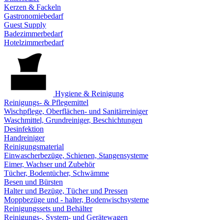
Kerzen & Fackeln
Gastronomiebedarf
Guest Supply
Badezimmerbedarf
Hotelzimmerbedarf
Hygiene & Reinigung
Reinigungs- & Pflegemittel
Wischpflege, Oberflächen- und Sanitärreiniger
Waschmittel, Grundreiniger, Beschichtungen
Desinfektion
Handreiniger
Reinigungsmaterial
Einwascherbezüge, Schienen, Stangensysteme
Eimer, Wachser und Zubehör
Tücher, Bodentücher, Schwämme
Besen und Bürsten
Halter und Bezüge, Tücher und Pressen
Moppbezüge und - halter, Bodenwischsysteme
Reinigungssets und Behälter
Reinigungs-, System- und Gerätewagen