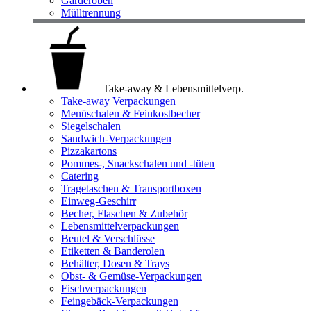
Garderoben
Mülltrennung
Take-away & Lebensmittelverp.
Take-away Verpackungen
Menüschalen & Feinkostbecher
Siegelschalen
Sandwich-Verpackungen
Pizzakartons
Pommes-, Snackschalen und -tüten
Catering
Tragetaschen & Transportboxen
Einweg-Geschirr
Becher, Flaschen & Zubehör
Lebensmittelverpackungen
Beutel & Verschlüsse
Etiketten & Banderolen
Behälter, Dosen & Trays
Obst- & Gemüse-Verpackungen
Fischverpackungen
Feingebäck-Verpackungen