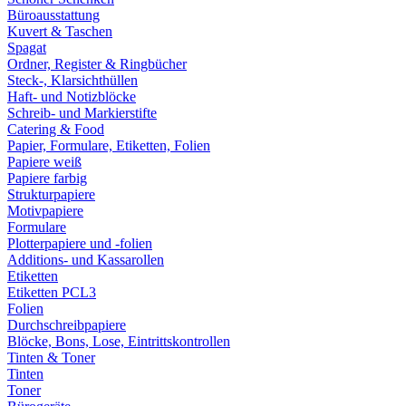
Büroausstattung
Kuvert & Taschen
Spagat
Ordner, Register & Ringbücher
Steck-, Klarsichthüllen
Haft- und Notizblöcke
Schreib- und Markierstifte
Catering & Food
Papier, Formulare, Etiketten, Folien
Papiere weiß
Papiere farbig
Strukturpapiere
Motivpapiere
Formulare
Plotterpapiere und -folien
Additions- und Kassarollen
Etiketten
Etiketten PCL3
Folien
Durchschreibpapiere
Blöcke, Bons, Lose, Eintrittskontrollen
Tinten & Toner
Tinten
Toner