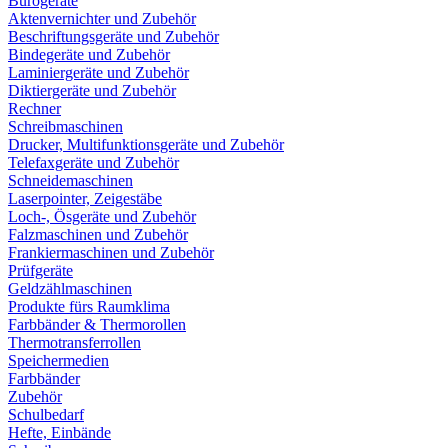
Bürogeräte
Aktenvernichter und Zubehör
Beschriftungsgeräte und Zubehör
Bindegeräte und Zubehör
Laminiergeräte und Zubehör
Diktiergeräte und Zubehör
Rechner
Schreibmaschinen
Drucker, Multifunktionsgeräte und Zubehör
Telefaxgeräte und Zubehör
Schneidemaschinen
Laserpointer, Zeigestäbe
Loch-, Ösgeräte und Zubehör
Falzmaschinen und Zubehör
Frankiermaschinen und Zubehör
Prüfgeräte
Geldzählmaschinen
Produkte fürs Raumklima
Farbbänder & Thermorollen
Thermotransferrollen
Speichermedien
Farbbänder
Zubehör
Schulbedarf
Hefte, Einbände