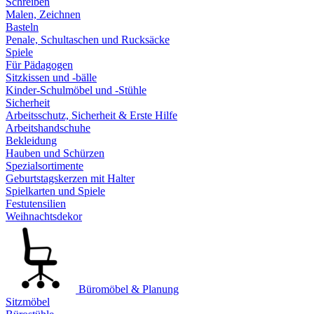
Schreiben
Malen, Zeichnen
Basteln
Penale, Schultaschen und Rucksäcke
Spiele
Für Pädagogen
Sitzkissen und -bälle
Kinder-Schulmöbel und -Stühle
Sicherheit
Arbeitsschutz, Sicherheit & Erste Hilfe
Arbeitshandschuhe
Bekleidung
Hauben und Schürzen
Spezialsortimente
Geburtstagskerzen mit Halter
Spielkarten und Spiele
Festutensilien
Weihnachtsdekor
Büromöbel & Planung
Sitzmöbel