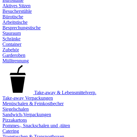
Bürostühle
Aktives Sitzen
Besucherstühle
Bürotische
Arbeitstische
Besprechungstische
Stauraum
Schränke
Container
Zubehör
Garderoben
Mülltrennung
Take-away & Lebensmittelverp.
Take-away Verpackungen
Menüschalen & Feinkostbecher
Siegelschalen
Sandwich-Verpackungen
Pizzakartons
Pommes-, Snackschalen und -tüten
Catering
Tragetaschen & Transportboxen