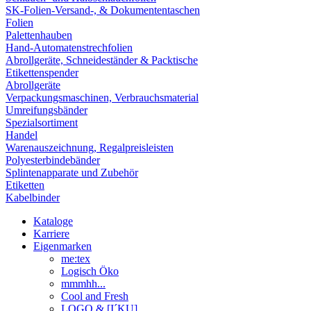
SK-Folien-Versand-, & Dokumententaschen
Folien
Palettenhauben
Hand-Automatenstrechfolien
Abrollgeräte, Schneideständer & Packtische
Etikettenspender
Abrollgeräte
Verpackungsmaschinen, Verbrauchsmaterial
Umreifungsbänder
Spezialsortiment
Handel
Warenauszeichnung, Regalpreisleisten
Polyesterbindebänder
Splintenapparate und Zubehör
Etiketten
Kabelbinder
Kataloge
Karriere
Eigenmarken
me:tex
Logisch Öko
mmmhh...
Cool and Fresh
LOGO & [I´KU]