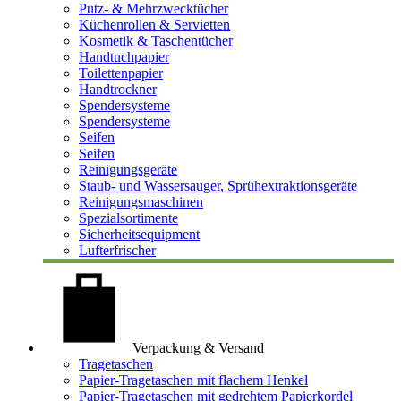
Putz- & Mehrzwecktücher
Küchenrollen & Servietten
Kosmetik & Taschentücher
Handtuchpapier
Toilettenpapier
Handtrockner
Spendersysteme
Spendersysteme
Seifen
Seifen
Reinigungsgeräte
Staub- und Wassersauger, Sprühextraktionsgeräte
Reinigungsmaschinen
Spezialsortimente
Sicherheitsequipment
Lufterfrischer
Verpackung & Versand
Tragetaschen
Papier-Tragetaschen mit flachem Henkel
Papier-Tragetaschen mit gedrehtem Papierkordel