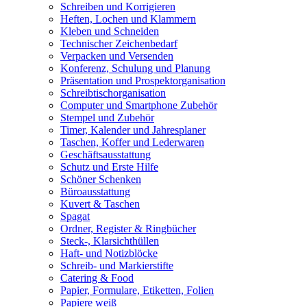
Schreiben und Korrigieren
Heften, Lochen und Klammern
Kleben und Schneiden
Technischer Zeichenbedarf
Verpacken und Versenden
Konferenz, Schulung und Planung
Präsentation und Prospektorganisation
Schreibtischorganisation
Computer und Smartphone Zubehör
Stempel und Zubehör
Timer, Kalender und Jahresplaner
Taschen, Koffer und Lederwaren
Geschäftsausstattung
Schutz und Erste Hilfe
Schöner Schenken
Büroausstattung
Kuvert & Taschen
Spagat
Ordner, Register & Ringbücher
Steck-, Klarsichthüllen
Haft- und Notizblöcke
Schreib- und Markierstifte
Catering & Food
Papier, Formulare, Etiketten, Folien
Papiere weiß