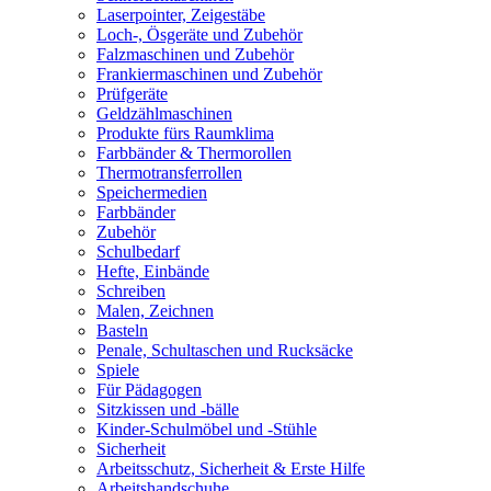
Laserpointer, Zeigestäbe
Loch-, Ösgeräte und Zubehör
Falzmaschinen und Zubehör
Frankiermaschinen und Zubehör
Prüfgeräte
Geldzählmaschinen
Produkte fürs Raumklima
Farbbänder & Thermorollen
Thermotransferrollen
Speichermedien
Farbbänder
Zubehör
Schulbedarf
Hefte, Einbände
Schreiben
Malen, Zeichnen
Basteln
Penale, Schultaschen und Rucksäcke
Spiele
Für Pädagogen
Sitzkissen und -bälle
Kinder-Schulmöbel und -Stühle
Sicherheit
Arbeitsschutz, Sicherheit & Erste Hilfe
Arbeitshandschuhe