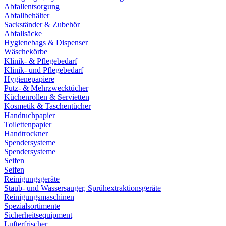
Abfallentsorgung
Abfallbehälter
Sackständer & Zubehör
Abfallsäcke
Hygienebags & Dispenser
Wäschekörbe
Klinik- & Pflegebedarf
Klinik- und Pflegebedarf
Hygienepapiere
Putz- & Mehrzwecktücher
Küchenrollen & Servietten
Kosmetik & Taschentücher
Handtuchpapier
Toilettenpapier
Handtrockner
Spendersysteme
Spendersysteme
Seifen
Seifen
Reinigungsgeräte
Staub- und Wassersauger, Sprühextraktionsgeräte
Reinigungsmaschinen
Spezialsortimente
Sicherheitsequipment
Lufterfrischer