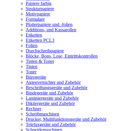
Papiere farbig
Strukturpapiere
Motivpapiere
Formulare
Plotterpapiere und -folien
Additions- und Kassarollen
Etiketten
Etiketten PCL3
Folien
Durchschreibpapiere
Blöcke, Bons, Lose, Eintrittskontrollen
Tinten & Toner
Tinten
Toner
Bürogeräte
Aktenvernichter und Zubehör
Beschriftungsgeräte und Zubehör
Bindegeräte und Zubehör
Laminiergeräte und Zubehör
Diktiergeräte und Zubehör
Rechner
Schreibmaschinen
Drucker, Multifunktionsgeräte und Zubehör
Telefaxgeräte und Zubehör
Schneidemaschinen