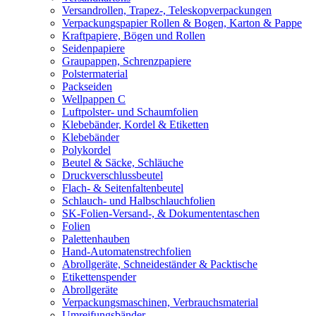
Versandrollen, Trapez-, Teleskopverpackungen
Verpackungspapier Rollen & Bogen, Karton & Pappe
Kraftpapiere, Bögen und Rollen
Seidenpapiere
Graupappen, Schrenzpapiere
Polstermaterial
Packseiden
Wellpappen C
Luftpolster- und Schaumfolien
Klebebänder, Kordel & Etiketten
Klebebänder
Polykordel
Beutel & Säcke, Schläuche
Druckverschlussbeutel
Flach- & Seitenfaltenbeutel
Schlauch- und Halbschlauchfolien
SK-Folien-Versand-, & Dokumententaschen
Folien
Palettenhauben
Hand-Automatenstrechfolien
Abrollgeräte, Schneideständer & Packtische
Etikettenspender
Abrollgeräte
Verpackungsmaschinen, Verbrauchsmaterial
Umreifungsbänder