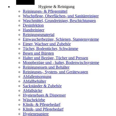
Hygiene & Reinigung
Reinigungs- & Pflegemittel
Wischpflege, Oberflächen- und Sanitärreiniger
Waschmittel, Grundreiniger, Beschichtungen
Desinfektion
Handreiniger
Reinigungsmaterial
Einwascherbezüge, Schienen, Stangensysteme
Eimer, Wachser und Zubehör
Tücher, Bodentücher, Schwämme
Besen und Bürsten
Halter und Bezüge, Tücher und Pressen
Moppbezüge und - halter, Bodenwischsysteme
Reinigungssets und Behälter
Reinigungs-, System- und Gerätewagen
Abfallentsorgung
Abfallbehälter
Sackständer & Zubehör
Abfallsäcke
Hygienebags & Dispenser
Wäschekörbe
Klinik- & Pflegebedarf
Klinik- und Pflegebedarf
Hygienepapiere