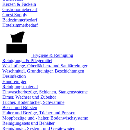
Kerzen & Fackeln
Gastronomiebedarf
Guest Supply
Badezimmerbedarf
Hotelzimmerbedarf
Hygiene & Reinigung
Reinigungs- & Pflegemittel
Wischpflege, Oberflächen- und Sanitärreiniger
Waschmittel, Grundreiniger, Beschichtungen
Desinfektion
Handreiniger
Reinigungsmaterial
Einwascherbezüge, Schienen, Stangensysteme
Eimer, Wachser und Zubehör
Tücher, Bodentücher, Schwämme
Besen und Bürsten
Halter und Bezüge, Tücher und Pressen
Moppbezüge und - halter, Bodenwischsysteme
Reinigungssets und Behälter
Reinigungs-, System- und Gerätewagen