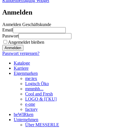
Kundenbefragung Widget
Anmelden
Anmelden Geschäftskunde
Email
Passwort
Angemeldet bleiben
Anmelden
Passwort vergessen?
Kataloge
Karriere
Eigenmarken
me:tex
Logisch Öko
mmmhh...
Cool and Fresh
LOGO & [I´KU]
e-one
factory
beWIRken
Unternehmen
Über MESSERLE