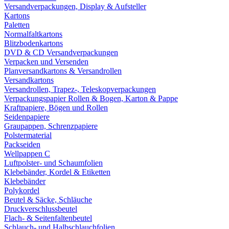
Versandverpackungen, Display & Aufsteller
Kartons
Paletten
Normalfaltkartons
Blitzbodenkartons
DVD & CD Versandverpackungen
Verpacken und Versenden
Planversandkartons & Versandrollen
Versandkartons
Versandrollen, Trapez-, Teleskopverpackungen
Verpackungspapier Rollen & Bogen, Karton & Pappe
Kraftpapiere, Bögen und Rollen
Seidenpapiere
Graupappen, Schrenzpapiere
Polstermaterial
Packseiden
Wellpappen C
Luftpolster- und Schaumfolien
Klebebänder, Kordel & Etiketten
Klebebänder
Polykordel
Beutel & Säcke, Schläuche
Druckverschlussbeutel
Flach- & Seitenfaltenbeutel
Schlauch- und Halbschlauchfolien