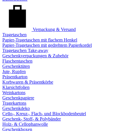
Verpackung & Versand
Tragetaschen
Papier-Tragetaschen mit flachem Henkel
Papier-Tragetaschen mit gedrehtem Papierkordel
Tragetaschen Take-away
Geschenkverpackungen & Zubehör
Flaschentaschen
Geschenktüten
Jute, Rupfen
Präsentkarton
Korbwaren & Präsentkörbe
Klarsichtfolien
Weinkartons
Geschenkpapiere
Tragekartons
Geschenkdeko
Cello-, Kreuz-, Flach- und Blockbodenbeutel
Geschenk- Stoff- & Polybänder
Holz- & Cellophanwolle
Geschenkboxen