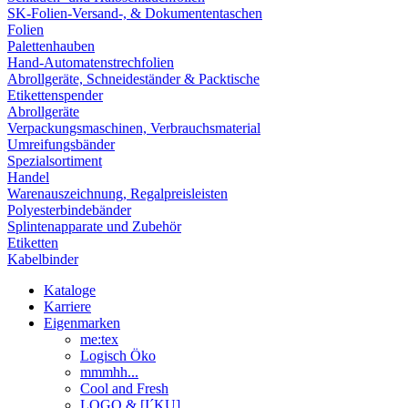
SK-Folien-Versand-, & Dokumententaschen
Folien
Palettenhauben
Hand-Automatenstrechfolien
Abrollgeräte, Schneideständer & Packtische
Etikettenspender
Abrollgeräte
Verpackungsmaschinen, Verbrauchsmaterial
Umreifungsbänder
Spezialsortiment
Handel
Warenauszeichnung, Regalpreisleisten
Polyesterbindebänder
Splintenapparate und Zubehör
Etiketten
Kabelbinder
Kataloge
Karriere
Eigenmarken
me:tex
Logisch Öko
mmmhh...
Cool and Fresh
LOGO & [I´KU]