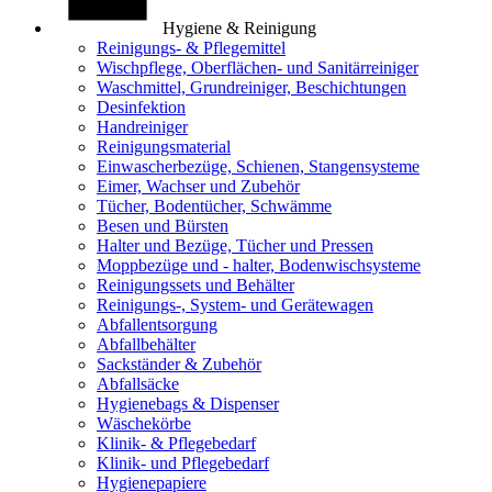
Hygiene & Reinigung
Reinigungs- & Pflegemittel
Wischpflege, Oberflächen- und Sanitärreiniger
Waschmittel, Grundreiniger, Beschichtungen
Desinfektion
Handreiniger
Reinigungsmaterial
Einwascherbezüge, Schienen, Stangensysteme
Eimer, Wachser und Zubehör
Tücher, Bodentücher, Schwämme
Besen und Bürsten
Halter und Bezüge, Tücher und Pressen
Moppbezüge und - halter, Bodenwischsysteme
Reinigungssets und Behälter
Reinigungs-, System- und Gerätewagen
Abfallentsorgung
Abfallbehälter
Sackständer & Zubehör
Abfallsäcke
Hygienebags & Dispenser
Wäschekörbe
Klinik- & Pflegebedarf
Klinik- und Pflegebedarf
Hygienepapiere