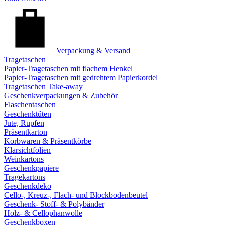
Verpackung & Versand
Tragetaschen
Papier-Tragetaschen mit flachem Henkel
Papier-Tragetaschen mit gedrehtem Papierkordel
Tragetaschen Take-away
Geschenkverpackungen & Zubehör
Flaschentaschen
Geschenktüten
Jute, Rupfen
Präsentkarton
Korbwaren & Präsentkörbe
Klarsichtfolien
Weinkartons
Geschenkpapiere
Tragekartons
Geschenkdeko
Cello-, Kreuz-, Flach- und Blockbodenbeutel
Geschenk- Stoff- & Polybänder
Holz- & Cellophanwolle
Geschenkboxen