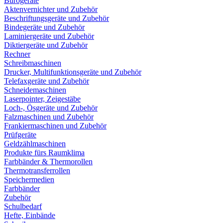
Bürogeräte
Aktenvernichter und Zubehör
Beschriftungsgeräte und Zubehör
Bindegeräte und Zubehör
Laminiergeräte und Zubehör
Diktiergeräte und Zubehör
Rechner
Schreibmaschinen
Drucker, Multifunktionsgeräte und Zubehör
Telefaxgeräte und Zubehör
Schneidemaschinen
Laserpointer, Zeigestäbe
Loch-, Ösgeräte und Zubehör
Falzmaschinen und Zubehör
Frankiermaschinen und Zubehör
Prüfgeräte
Geldzählmaschinen
Produkte fürs Raumklima
Farbbänder & Thermorollen
Thermotransferrollen
Speichermedien
Farbbänder
Zubehör
Schulbedarf
Hefte, Einbände