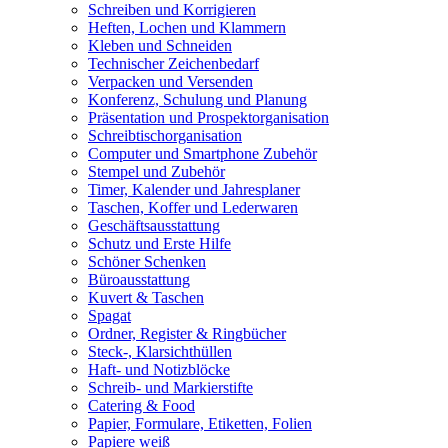
Schreiben und Korrigieren
Heften, Lochen und Klammern
Kleben und Schneiden
Technischer Zeichenbedarf
Verpacken und Versenden
Konferenz, Schulung und Planung
Präsentation und Prospektorganisation
Schreibtischorganisation
Computer und Smartphone Zubehör
Stempel und Zubehör
Timer, Kalender und Jahresplaner
Taschen, Koffer und Lederwaren
Geschäftsausstattung
Schutz und Erste Hilfe
Schöner Schenken
Büroausstattung
Kuvert & Taschen
Spagat
Ordner, Register & Ringbücher
Steck-, Klarsichthüllen
Haft- und Notizblöcke
Schreib- und Markierstifte
Catering & Food
Papier, Formulare, Etiketten, Folien
Papiere weiß