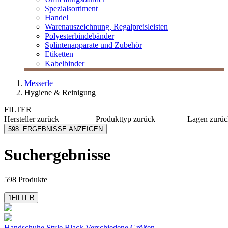
Spezialsortiment
Handel
Warenauszeichnung, Regalpreisleisten
Polyesterbindebänder
Splintenapparate und Zubehör
Etiketten
Kabelbinder
Messerle
Hygiene & Reinigung
FILTER
Hersteller
zurück
Produkttyp
zurück
Lagen
zurüc
[e] one
Abfallbeutel
1-lagig
598
ERGEBNISSE ANZEIGEN
Alco
Abfalleimer
2-lagig
AMPri
Desinfektionsmittel
3-lagig
Suchergebnisse
Aristo
Desinfektionsspender
4-lagig
Azett
Duftspender
mehr anzeigen
mehr anzeigen
598 Produkte
1
FILTER
Handschuhe Style Black
Verschiedene Größen