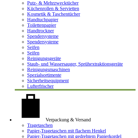
Putz- & Mehrzwecktücher
Küchenrollen & Servietten
Kosmetik & Taschentücher
Handtuchpapier
Toilettenpapier
Handtrockner
Spendersysteme
Spendersysteme
Seifen
Seifen
Reinigungsgeräte
Staub- und Wassersauger, Sprühextraktionsgeräte
Reinigungsmaschinen
Spezialsortimente
Sicherheitsequipment
Lufterfrischer
Verpackung & Versand
Tragetaschen
Papier-Tragetaschen mit flachem Henkel
Papier-Tragetaschen mit gedrehtem Papierkordel