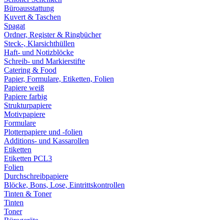
Büroausstattung
Kuvert & Taschen
Spagat
Ordner, Register & Ringbücher
Steck-, Klarsichthüllen
Haft- und Notizblöcke
Schreib- und Markierstifte
Catering & Food
Papier, Formulare, Etiketten, Folien
Papiere weiß
Papiere farbig
Strukturpapiere
Motivpapiere
Formulare
Plotterpapiere und -folien
Additions- und Kassarollen
Etiketten
Etiketten PCL3
Folien
Durchschreibpapiere
Blöcke, Bons, Lose, Eintrittskontrollen
Tinten & Toner
Tinten
Toner