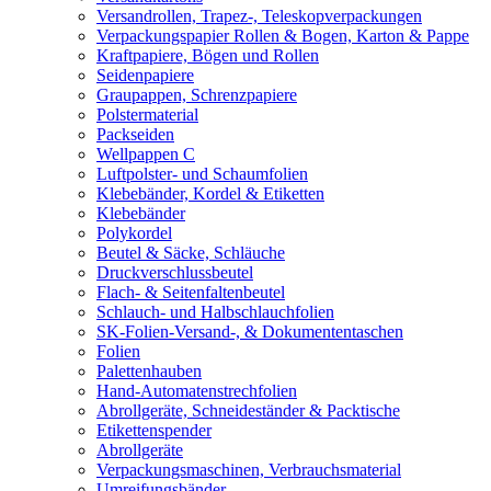
Versandrollen, Trapez-, Teleskopverpackungen
Verpackungspapier Rollen & Bogen, Karton & Pappe
Kraftpapiere, Bögen und Rollen
Seidenpapiere
Graupappen, Schrenzpapiere
Polstermaterial
Packseiden
Wellpappen C
Luftpolster- und Schaumfolien
Klebebänder, Kordel & Etiketten
Klebebänder
Polykordel
Beutel & Säcke, Schläuche
Druckverschlussbeutel
Flach- & Seitenfaltenbeutel
Schlauch- und Halbschlauchfolien
SK-Folien-Versand-, & Dokumententaschen
Folien
Palettenhauben
Hand-Automatenstrechfolien
Abrollgeräte, Schneideständer & Packtische
Etikettenspender
Abrollgeräte
Verpackungsmaschinen, Verbrauchsmaterial
Umreifungsbänder