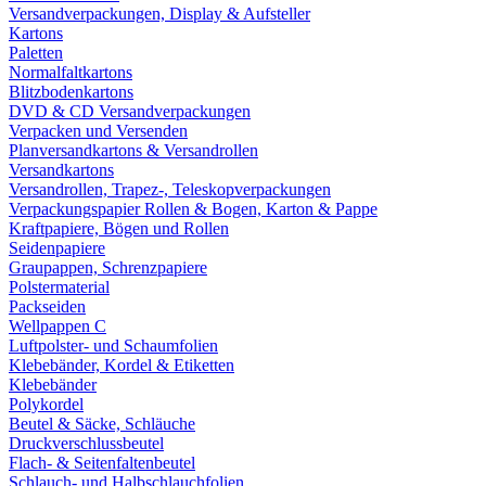
Versandverpackungen, Display & Aufsteller
Kartons
Paletten
Normalfaltkartons
Blitzbodenkartons
DVD & CD Versandverpackungen
Verpacken und Versenden
Planversandkartons & Versandrollen
Versandkartons
Versandrollen, Trapez-, Teleskopverpackungen
Verpackungspapier Rollen & Bogen, Karton & Pappe
Kraftpapiere, Bögen und Rollen
Seidenpapiere
Graupappen, Schrenzpapiere
Polstermaterial
Packseiden
Wellpappen C
Luftpolster- und Schaumfolien
Klebebänder, Kordel & Etiketten
Klebebänder
Polykordel
Beutel & Säcke, Schläuche
Druckverschlussbeutel
Flach- & Seitenfaltenbeutel
Schlauch- und Halbschlauchfolien