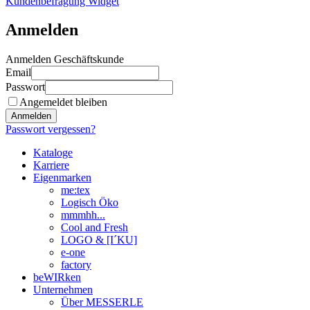
Kundenbefragung Widget
Anmelden
Anmelden Geschäftskunde
Email
Passwort
Angemeldet bleiben
Anmelden
Passwort vergessen?
Kataloge
Karriere
Eigenmarken
me:tex
Logisch Öko
mmmhh...
Cool and Fresh
LOGO & [I´KU]
e-one
factory
beWIRken
Unternehmen
Über MESSERLE