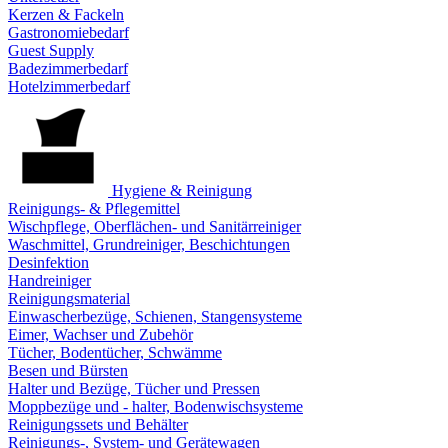
Kerzen & Fackeln
Gastronomiebedarf
Guest Supply
Badezimmerbedarf
Hotelzimmerbedarf
Hygiene & Reinigung
Reinigungs- & Pflegemittel
Wischpflege, Oberflächen- und Sanitärreiniger
Waschmittel, Grundreiniger, Beschichtungen
Desinfektion
Handreiniger
Reinigungsmaterial
Einwascherbezüge, Schienen, Stangensysteme
Eimer, Wachser und Zubehör
Tücher, Bodentücher, Schwämme
Besen und Bürsten
Halter und Bezüge, Tücher und Pressen
Moppbezüge und - halter, Bodenwischsysteme
Reinigungssets und Behälter
Reinigungs-, System- und Gerätewagen