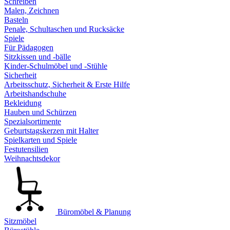
Schreiben
Malen, Zeichnen
Basteln
Penale, Schultaschen und Rucksäcke
Spiele
Für Pädagogen
Sitzkissen und -bälle
Kinder-Schulmöbel und -Stühle
Sicherheit
Arbeitsschutz, Sicherheit & Erste Hilfe
Arbeitshandschuhe
Bekleidung
Hauben und Schürzen
Spezialsortimente
Geburtstagskerzen mit Halter
Spielkarten und Spiele
Festutensilien
Weihnachtsdekor
Büromöbel & Planung
Sitzmöbel