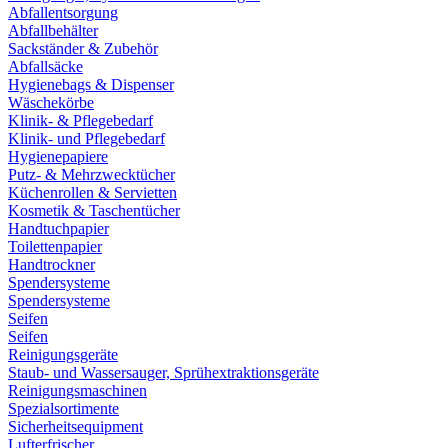
Abfallentsorgung
Abfallbehälter
Sackständer & Zubehör
Abfallsäcke
Hygienebags & Dispenser
Wäschekörbe
Klinik- & Pflegebedarf
Klinik- und Pflegebedarf
Hygienepapiere
Putz- & Mehrzwecktücher
Küchenrollen & Servietten
Kosmetik & Taschentücher
Handtuchpapier
Toilettenpapier
Handtrockner
Spendersysteme
Spendersysteme
Seifen
Seifen
Reinigungsgeräte
Staub- und Wassersauger, Sprühextraktionsgeräte
Reinigungsmaschinen
Spezialsortimente
Sicherheitsequipment
Lufterfrischer