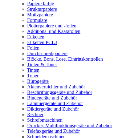
Papiere farbig
Strukturpapiere
Motivpapiere
Formulare
Plotterpapiere und -folien
Additions- und Kassarollen
Etiketten
Etiketten PCL3
Folien
Durchschreibpapiere
Blöcke, Bons, Lose, Eintrittskontrollen
Tinten & Toner
Tinten
Toner
Bürogeräte
Aktenvernichter und Zubehör
Beschriftungsgeräte und Zubehör
Bindegeräte und Zubehör
Laminiergeräte und Zubehör
Diktiergeräte und Zubehör
Rechner
Schreibmaschinen
Drucker, Multifunktionsgeräte und Zubehör
Telefaxgeräte und Zubehör
Schneidemaschinen