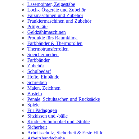
Laserpointer, Zeigestäbe
Loch-, Ösgeräte und Zubehör
Falzmaschinen und Zubehör
Frankiermaschinen und Zubehör
Prüfgeräte
Geldzählmaschinen
Produkte fürs Raumklima
Farbbänder & Thermorollen
Thermotransferrollen
Speichermedien
Farbbänder
Zubehör
Schulbedarf
Hefte, Einbände
Schreiben
Malen, Zeichnen
Basteln
Penale, Schultaschen und Rucksäcke
Spiele
Für Pädagogen
Sitzkissen und -bälle
Kinder-Schulmöbel und -Stühle
Sicherheit
Arbeitsschutz, Sicherheit & Erste Hilfe
Arbeitshandschuhe