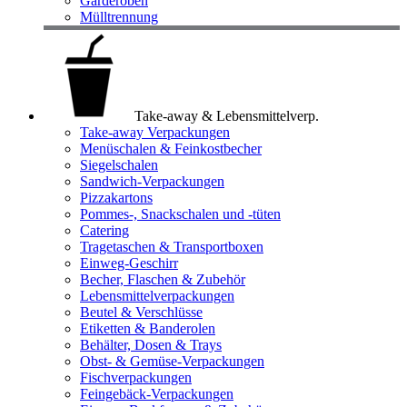
Garderoben
Mülltrennung
Take-away & Lebensmittelverp.
Take-away Verpackungen
Menüschalen & Feinkostbecher
Siegelschalen
Sandwich-Verpackungen
Pizzakartons
Pommes-, Snackschalen und -tüten
Catering
Tragetaschen & Transportboxen
Einweg-Geschirr
Becher, Flaschen & Zubehör
Lebensmittelverpackungen
Beutel & Verschlüsse
Etiketten & Banderolen
Behälter, Dosen & Trays
Obst- & Gemüse-Verpackungen
Fischverpackungen
Feingebäck-Verpackungen