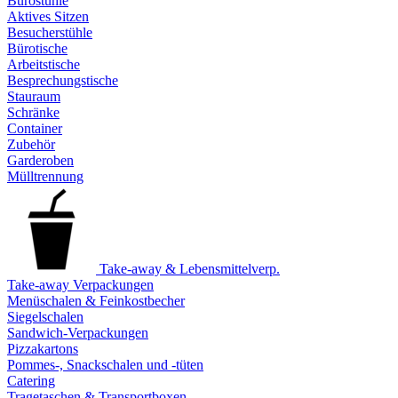
Bürostühle
Aktives Sitzen
Besucherstühle
Bürotische
Arbeitstische
Besprechungstische
Stauraum
Schränke
Container
Zubehör
Garderoben
Mülltrennung
Take-away & Lebensmittelverp.
Take-away Verpackungen
Menüschalen & Feinkostbecher
Siegelschalen
Sandwich-Verpackungen
Pizzakartons
Pommes-, Snackschalen und -tüten
Catering
Tragetaschen & Transportboxen