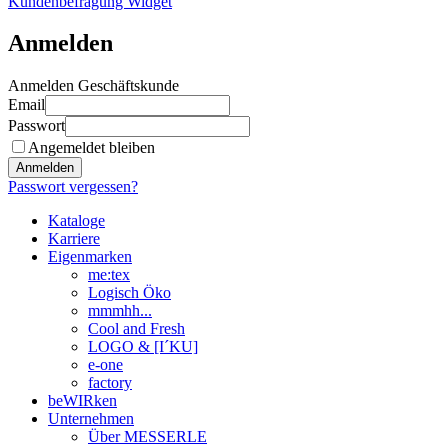
Kundenbefragung Widget
Anmelden
Anmelden Geschäftskunde
Email
Passwort
Angemeldet bleiben
Anmelden
Passwort vergessen?
Kataloge
Karriere
Eigenmarken
me:tex
Logisch Öko
mmmhh...
Cool and Fresh
LOGO & [I´KU]
e-one
factory
beWIRken
Unternehmen
Über MESSERLE