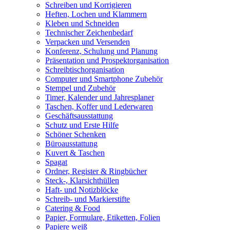
Schreiben und Korrigieren
Heften, Lochen und Klammern
Kleben und Schneiden
Technischer Zeichenbedarf
Verpacken und Versenden
Konferenz, Schulung und Planung
Präsentation und Prospektorganisation
Schreibtischorganisation
Computer und Smartphone Zubehör
Stempel und Zubehör
Timer, Kalender und Jahresplaner
Taschen, Koffer und Lederwaren
Geschäftsausstattung
Schutz und Erste Hilfe
Schöner Schenken
Büroausstattung
Kuvert & Taschen
Spagat
Ordner, Register & Ringbücher
Steck-, Klarsichthüllen
Haft- und Notizblöcke
Schreib- und Markierstifte
Catering & Food
Papier, Formulare, Etiketten, Folien
Papiere weiß