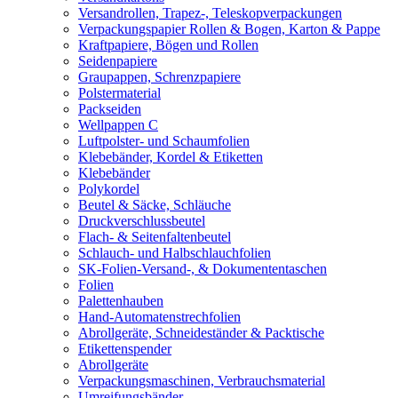
Versandrollen, Trapez-, Teleskopverpackungen
Verpackungspapier Rollen & Bogen, Karton & Pappe
Kraftpapiere, Bögen und Rollen
Seidenpapiere
Graupappen, Schrenzpapiere
Polstermaterial
Packseiden
Wellpappen C
Luftpolster- und Schaumfolien
Klebebänder, Kordel & Etiketten
Klebebänder
Polykordel
Beutel & Säcke, Schläuche
Druckverschlussbeutel
Flach- & Seitenfaltenbeutel
Schlauch- und Halbschlauchfolien
SK-Folien-Versand-, & Dokumententaschen
Folien
Palettenhauben
Hand-Automatenstrechfolien
Abrollgeräte, Schneideständer & Packtische
Etikettenspender
Abrollgeräte
Verpackungsmaschinen, Verbrauchsmaterial
Umreifungsbänder