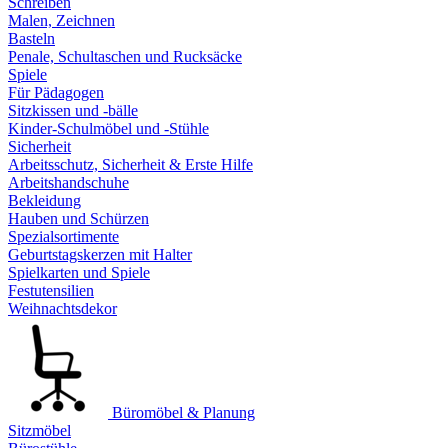
Schreiben
Malen, Zeichnen
Basteln
Penale, Schultaschen und Rucksäcke
Spiele
Für Pädagogen
Sitzkissen und -bälle
Kinder-Schulmöbel und -Stühle
Sicherheit
Arbeitsschutz, Sicherheit & Erste Hilfe
Arbeitshandschuhe
Bekleidung
Hauben und Schürzen
Spezialsortimente
Geburtstagskerzen mit Halter
Spielkarten und Spiele
Festutensilien
Weihnachtsdekor
Büromöbel & Planung
Sitzmöbel