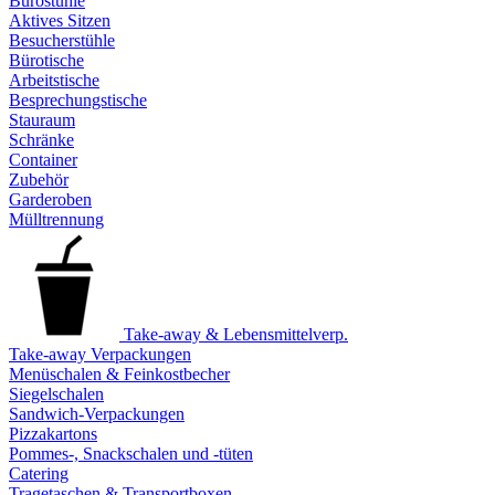
Bürostühle
Aktives Sitzen
Besucherstühle
Bürotische
Arbeitstische
Besprechungstische
Stauraum
Schränke
Container
Zubehör
Garderoben
Mülltrennung
Take-away & Lebensmittelverp.
Take-away Verpackungen
Menüschalen & Feinkostbecher
Siegelschalen
Sandwich-Verpackungen
Pizzakartons
Pommes-, Snackschalen und -tüten
Catering
Tragetaschen & Transportboxen