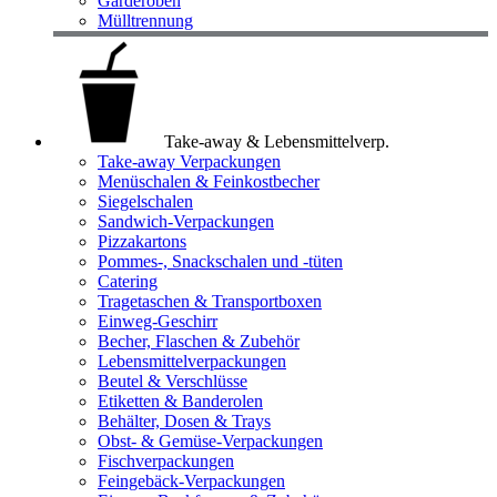
Garderoben
Mülltrennung
Take-away & Lebensmittelverp.
Take-away Verpackungen
Menüschalen & Feinkostbecher
Siegelschalen
Sandwich-Verpackungen
Pizzakartons
Pommes-, Snackschalen und -tüten
Catering
Tragetaschen & Transportboxen
Einweg-Geschirr
Becher, Flaschen & Zubehör
Lebensmittelverpackungen
Beutel & Verschlüsse
Etiketten & Banderolen
Behälter, Dosen & Trays
Obst- & Gemüse-Verpackungen
Fischverpackungen
Feingebäck-Verpackungen