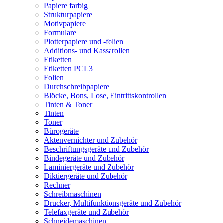
Papiere farbig
Strukturpapiere
Motivpapiere
Formulare
Plotterpapiere und -folien
Additions- und Kassarollen
Etiketten
Etiketten PCL3
Folien
Durchschreibpapiere
Blöcke, Bons, Lose, Eintrittskontrollen
Tinten & Toner
Tinten
Toner
Bürogeräte
Aktenvernichter und Zubehör
Beschriftungsgeräte und Zubehör
Bindegeräte und Zubehör
Laminiergeräte und Zubehör
Diktiergeräte und Zubehör
Rechner
Schreibmaschinen
Drucker, Multifunktionsgeräte und Zubehör
Telefaxgeräte und Zubehör
Schneidemaschinen