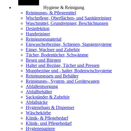
Hygiene & Reinigung
Reinigungs- & Pflegemittel
Wischpflege, Oberflächen- und Sanitärreiniger
Waschmittel, Grundreiniger, Beschichtungen
Desinfektion
Handreiniger
Reinigungsmaterial
Einwascherbezüge, Schienen, Stangensysteme
Eimer, Wachser und Zubehör
Tücher, Bodentücher, Schwämme
Besen und Bürsten
Halter und Bezüge, Tücher und Pressen
Moppbezüge und - halter, Bodenwischsysteme
Reinigungssets und Behälter
Reinigungs-, System- und Gerätewagen
Abfallentsorgung
Abfallbehälter
Sackständer & Zubehör
Abfallsäcke
Hygienebags & Dispenser
Wäschekörbe
Klinik- & Pflegebedarf
Klinik- und Pflegebedarf
Hygienepapiere