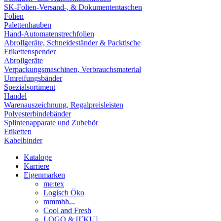
SK-Folien-Versand-, & Dokumententaschen
Folien
Palettenhauben
Hand-Automatenstrechfolien
Abrollgeräte, Schneideständer & Packtische
Etikettenspender
Abrollgeräte
Verpackungsmaschinen, Verbrauchsmaterial
Umreifungsbänder
Spezialsortiment
Handel
Warenauszeichnung, Regalpreisleisten
Polyesterbindebänder
Splintenapparate und Zubehör
Etiketten
Kabelbinder
Kataloge
Karriere
Eigenmarken
me:tex
Logisch Öko
mmmhh...
Cool and Fresh
LOGO & [I´KU]