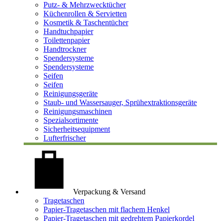
Putz- & Mehrzwecktücher
Küchenrollen & Servietten
Kosmetik & Taschentücher
Handtuchpapier
Toilettenpapier
Handtrockner
Spendersysteme
Spendersysteme
Seifen
Seifen
Reinigungsgeräte
Staub- und Wassersauger, Sprühextraktionsgeräte
Reinigungsmaschinen
Spezialsortimente
Sicherheitsequipment
Lufterfrischer
Verpackung & Versand
Tragetaschen
Papier-Tragetaschen mit flachem Henkel
Papier-Tragetaschen mit gedrehtem Papierkordel