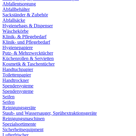
Abfallentsorgung
Abfallbehälter
Sackständer & Zubehör
Abfallsäcke
Hygienebags & Dispenser
Wäschekörbe
Klinik- & Pflegebedarf
Klinik- und Pflegebedarf
Hygienepapiere
Putz- & Mehrzwecktücher
Küchenrollen & Servietten
Kosmetik & Taschentücher
Handtuchpapier
Toilettenpapier
Handtrockner
Spendersysteme
Spendersysteme
Seifen
Seifen
Reinigungsgeräte
Staub- und Wassersauger, Sprühextraktionsgeräte
Reinigungsmaschinen
Spezialsortimente
Sicherheitsequipment
Lufterfrischer