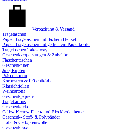
Verpackung & Versand
Tragetaschen
Papier-Tragetaschen mit flachem Henkel
Papier-Tragetaschen mit gedrehtem Papierkordel
Tragetaschen Take-away
Geschenkverpackungen & Zubehör
Flaschentaschen
Geschenktüten
Jute, Rupfen
Präsentkarton
Korbwaren & Präsentkörbe
Klarsichtfolien
Weinkartons
Geschenkpapiere
Tragekartons
Geschenkdeko
Cello-, Kreuz-, Flach- und Blockbodenbeutel
Geschenk- Stoff- & Polybänder
Holz- & Cellophanwolle
Geschenkboxen