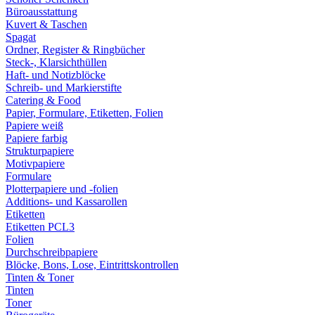
Büroausstattung
Kuvert & Taschen
Spagat
Ordner, Register & Ringbücher
Steck-, Klarsichthüllen
Haft- und Notizblöcke
Schreib- und Markierstifte
Catering & Food
Papier, Formulare, Etiketten, Folien
Papiere weiß
Papiere farbig
Strukturpapiere
Motivpapiere
Formulare
Plotterpapiere und -folien
Additions- und Kassarollen
Etiketten
Etiketten PCL3
Folien
Durchschreibpapiere
Blöcke, Bons, Lose, Eintrittskontrollen
Tinten & Toner
Tinten
Toner