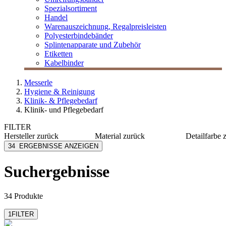
Spezialsortiment
Handel
Warenauszeichnung, Regalpreisleisten
Polyesterbindebänder
Splintenapparate und Zubehör
Etiketten
Kabelbinder
Messerle
Hygiene & Reinigung
Klinik- & Pflegebedarf
Klinik- und Pflegebedarf
FILTER
Hersteller
zurück
Material
zurück
Detailfarbe
AMPri
Latex
blau
34
ERGEBNISSE ANZEIGEN
Azett
Nitril
chrom
Fripa
PE
grün
Suchergebnisse
INTCO Synmax
Vinyl
kobaltbl
M Safe
Metall
schwarz
mehr anzeigen
mehr anzeigen
mehr anzeig
34 Produkte
1
FILTER