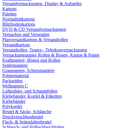
Versandverpackungen, Display & Aufsteller
Kartons
Paletten
Normalfaltkartons
Blitzbodenkartons
DVD & CD Versandverpackungen
Verpacken und Versenden
Planversandkartons & Versandrollen
Versandkartons
Versandrollen, Trapez-, Teleskopverpackungen
Verpackungspapier Rollen & Bogen, Karton & Pappe
Kraftpapiere, Bögen und Rollen
Seidenpapiere
Graupappen, Schrenzpapiere
Polstermaterial
Packseiden
Wellpappen C
Luftpolster- und Schaumfolien
Klebebänder, Kordel & Etiketten
Klebebänder
Polykordel
Beutel & Säcke, Schläuche
Druckverschlussbeutel
Flach- & Seitenfaltenbeutel
Schlauch- und Halbschlauchfolien