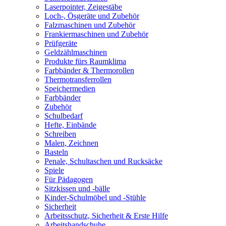
Laserpointer, Zeigestäbe
Loch-, Ösgeräte und Zubehör
Falzmaschinen und Zubehör
Frankiermaschinen und Zubehör
Prüfgeräte
Geldzählmaschinen
Produkte fürs Raumklima
Farbbänder & Thermorollen
Thermotransferrollen
Speichermedien
Farbbänder
Zubehör
Schulbedarf
Hefte, Einbände
Schreiben
Malen, Zeichnen
Basteln
Penale, Schultaschen und Rucksäcke
Spiele
Für Pädagogen
Sitzkissen und -bälle
Kinder-Schulmöbel und -Stühle
Sicherheit
Arbeitsschutz, Sicherheit & Erste Hilfe
Arbeitshandschuhe