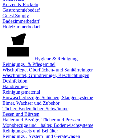
Kerzen & Fackeln
Gastronomiebedarf
Guest Supply
Badezimmerbedarf
Hotelzimmerbedarf
Hygiene & Reinigung
Reinigungs- & Pflegemittel
Wischpflege, Oberflächen- und Sanitärreiniger
Waschmittel, Grundreiniger, Beschichtungen
Desinfektion
Handreiniger
Reinigungsmaterial
Einwascherbezüge, Schienen, Stangensysteme
Eimer, Wachser und Zubehör
Tücher, Bodentücher, Schwämme
Besen und Bürsten
Halter und Bezüge, Tücher und Pressen
Moppbezüge und - halter, Bodenwischsysteme
Reinigungssets und Behälter
Reinigungs-, System- und Gerätewagen