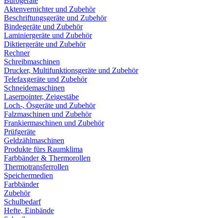
Bürogeräte
Aktenvernichter und Zubehör
Beschriftungsgeräte und Zubehör
Bindegeräte und Zubehör
Laminiergeräte und Zubehör
Diktiergeräte und Zubehör
Rechner
Schreibmaschinen
Drucker, Multifunktionsgeräte und Zubehör
Telefaxgeräte und Zubehör
Schneidemaschinen
Laserpointer, Zeigestäbe
Loch-, Ösgeräte und Zubehör
Falzmaschinen und Zubehör
Frankiermaschinen und Zubehör
Prüfgeräte
Geldzählmaschinen
Produkte fürs Raumklima
Farbbänder & Thermorollen
Thermotransferrollen
Speichermedien
Farbbänder
Zubehör
Schulbedarf
Hefte, Einbände