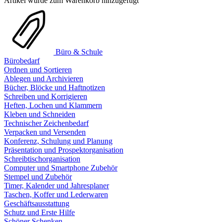
Artikel wurde zum Warenkorb hinzugefügt
Büro & Schule
Bürobedarf
Ordnen und Sortieren
Ablegen und Archivieren
Bücher, Blöcke und Haftnotizen
Schreiben und Korrigieren
Heften, Lochen und Klammern
Kleben und Schneiden
Technischer Zeichenbedarf
Verpacken und Versenden
Konferenz, Schulung und Planung
Präsentation und Prospektorganisation
Schreibtischorganisation
Computer und Smartphone Zubehör
Stempel und Zubehör
Timer, Kalender und Jahresplaner
Taschen, Koffer und Lederwaren
Geschäftsausstattung
Schutz und Erste Hilfe
Schöner Schenken