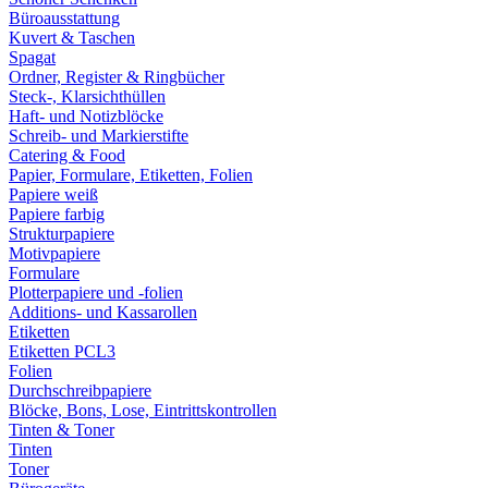
Büroausstattung
Kuvert & Taschen
Spagat
Ordner, Register & Ringbücher
Steck-, Klarsichthüllen
Haft- und Notizblöcke
Schreib- und Markierstifte
Catering & Food
Papier, Formulare, Etiketten, Folien
Papiere weiß
Papiere farbig
Strukturpapiere
Motivpapiere
Formulare
Plotterpapiere und -folien
Additions- und Kassarollen
Etiketten
Etiketten PCL3
Folien
Durchschreibpapiere
Blöcke, Bons, Lose, Eintrittskontrollen
Tinten & Toner
Tinten
Toner