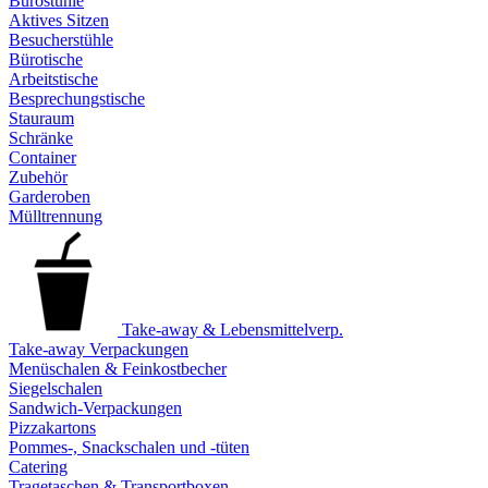
Bürostühle
Aktives Sitzen
Besucherstühle
Bürotische
Arbeitstische
Besprechungstische
Stauraum
Schränke
Container
Zubehör
Garderoben
Mülltrennung
Take-away & Lebensmittelverp.
Take-away Verpackungen
Menüschalen & Feinkostbecher
Siegelschalen
Sandwich-Verpackungen
Pizzakartons
Pommes-, Snackschalen und -tüten
Catering
Tragetaschen & Transportboxen