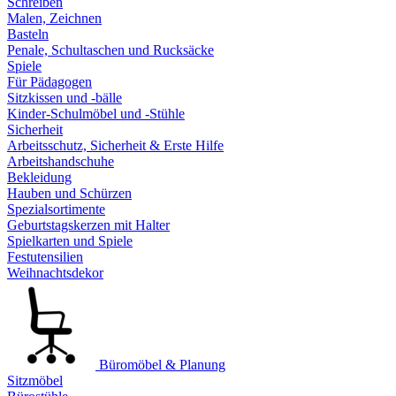
Schreiben
Malen, Zeichnen
Basteln
Penale, Schultaschen und Rucksäcke
Spiele
Für Pädagogen
Sitzkissen und -bälle
Kinder-Schulmöbel und -Stühle
Sicherheit
Arbeitsschutz, Sicherheit & Erste Hilfe
Arbeitshandschuhe
Bekleidung
Hauben und Schürzen
Spezialsortimente
Geburtstagskerzen mit Halter
Spielkarten und Spiele
Festutensilien
Weihnachtsdekor
Büromöbel & Planung
Sitzmöbel