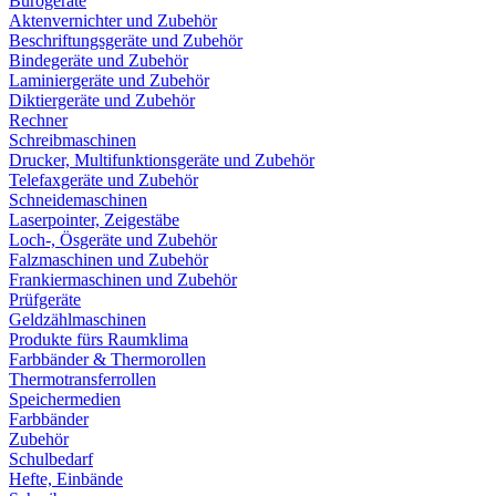
Bürogeräte
Aktenvernichter und Zubehör
Beschriftungsgeräte und Zubehör
Bindegeräte und Zubehör
Laminiergeräte und Zubehör
Diktiergeräte und Zubehör
Rechner
Schreibmaschinen
Drucker, Multifunktionsgeräte und Zubehör
Telefaxgeräte und Zubehör
Schneidemaschinen
Laserpointer, Zeigestäbe
Loch-, Ösgeräte und Zubehör
Falzmaschinen und Zubehör
Frankiermaschinen und Zubehör
Prüfgeräte
Geldzählmaschinen
Produkte fürs Raumklima
Farbbänder & Thermorollen
Thermotransferrollen
Speichermedien
Farbbänder
Zubehör
Schulbedarf
Hefte, Einbände