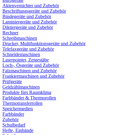
Bürogeräte
Aktenvernichter und Zubehör
Beschriftungsgeräte und Zubehör
Bindegeräte und Zubehör
Laminiergeräte und Zubehör
Diktiergeräte und Zubehör
Rechner
Schreibmaschinen
Drucker, Multifunktionsgeräte und Zubehör
Telefaxgeräte und Zubehör
Schneidemaschinen
Laserpointer, Zeigestäbe
Loch-, Ösgeräte und Zubehör
Falzmaschinen und Zubehör
Frankiermaschinen und Zubehör
Prüfgeräte
Geldzählmaschinen
Produkte fürs Raumklima
Farbbänder & Thermorollen
Thermotransferrollen
Speichermedien
Farbbänder
Zubehör
Schulbedarf
Hefte, Einbände