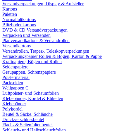
Versandverpackungen, Display & Aufsteller
Kartons
Paletten
Normalfaltkartons
Blitzbodenkartons
DVD & CD Versandverpackungen
Verpacken und Versenden
Planversandkartons & Versandrollen
Versandkartons
Versandrollen, Trapez-, Teleskopverpackungen
Verpackungspapier Rollen & Bogen, Karton & Pappe
Kraftpapiere, Bögen und Rollen
Seidenpapiere
Graupappen, Schrenzpapiere
Polstermaterial
Packseiden
Wellpappen C
Luftpolster- und Schaumfolien
Klebebänder, Kordel & Etiketten
Klebebänder
Polykordel
Beutel & Säcke, Schläuche
Druckverschlussbeutel
Flach- & Seitenfaltenbeutel
Schlauch- und Halbschlauchfolien