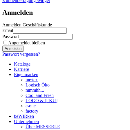
Kundenbefragung Widget
Anmelden
Anmelden Geschäftskunde
Email
Passwort
Angemeldet bleiben
Anmelden
Passwort vergessen?
Kataloge
Karriere
Eigenmarken
me:tex
Logisch Öko
mmmhh...
Cool and Fresh
LOGO & [I´KU]
e-one
factory
beWIRken
Unternehmen
Über MESSERLE