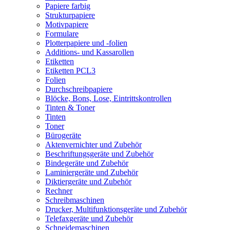
Papiere farbig
Strukturpapiere
Motivpapiere
Formulare
Plotterpapiere und -folien
Additions- und Kassarollen
Etiketten
Etiketten PCL3
Folien
Durchschreibpapiere
Blöcke, Bons, Lose, Eintrittskontrollen
Tinten & Toner
Tinten
Toner
Bürogeräte
Aktenvernichter und Zubehör
Beschriftungsgeräte und Zubehör
Bindegeräte und Zubehör
Laminiergeräte und Zubehör
Diktiergeräte und Zubehör
Rechner
Schreibmaschinen
Drucker, Multifunktionsgeräte und Zubehör
Telefaxgeräte und Zubehör
Schneidemaschinen