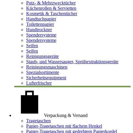
Putz- & Mehrzwecktücher
Küchenrollen & Servietten
Kosmetik & Taschentücher
Handtuchpapier
Toilettenpapier
Handtrockner
Spendersysteme
Spendersysteme
Seifen
Seifen
Reinigungsgeräte
Staub- und Wassersauger, Sprühextraktionsgeräte
Reinigungsmaschinen
Spezialsortimente
Sicherheitsequipment
Lufterfrischer
Verpackung & Versand
Tragetaschen
Papier-Tragetaschen mit flachem Henkel
Papier-Tragetaschen mit gedrehtem Papierkordel