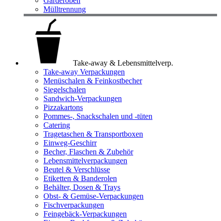
Garderoben
Mülltrennung
Take-away & Lebensmittelverp.
Take-away Verpackungen
Menüschalen & Feinkostbecher
Siegelschalen
Sandwich-Verpackungen
Pizzakartons
Pommes-, Snackschalen und -tüten
Catering
Tragetaschen & Transportboxen
Einweg-Geschirr
Becher, Flaschen & Zubehör
Lebensmittelverpackungen
Beutel & Verschlüsse
Etiketten & Banderolen
Behälter, Dosen & Trays
Obst- & Gemüse-Verpackungen
Fischverpackungen
Feingebäck-Verpackungen