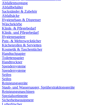
Abfallentsorgung
Abfallbehälter
Sackständer & Zubehör
Abfallsäcke
Hygienebags & Dispenser
Wäschekörbe
Klinik- & Pflegebedarf
Klinik- und Pflegebedarf
Hygienepapiere
Putz- & Mehrzwecktücher
Küchenrollen & Servietten
Kosmetik & Taschentücher
Handtuchpapier
Toilettenpapier
Handtrockner
Spendersysteme
Spendersysteme
Seifen
Seifen
Reinigungsgeräte
Staub- und Wassersauger, Sprühextraktionsgeräte
Reinigungsmaschinen
Spezialsortimente
Sicherheitsequipment
Lufterfrischer