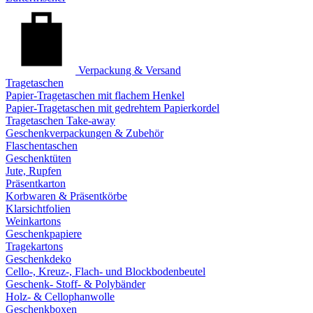
Verpackung & Versand
Tragetaschen
Papier-Tragetaschen mit flachem Henkel
Papier-Tragetaschen mit gedrehtem Papierkordel
Tragetaschen Take-away
Geschenkverpackungen & Zubehör
Flaschentaschen
Geschenktüten
Jute, Rupfen
Präsentkarton
Korbwaren & Präsentkörbe
Klarsichtfolien
Weinkartons
Geschenkpapiere
Tragekartons
Geschenkdeko
Cello-, Kreuz-, Flach- und Blockbodenbeutel
Geschenk- Stoff- & Polybänder
Holz- & Cellophanwolle
Geschenkboxen