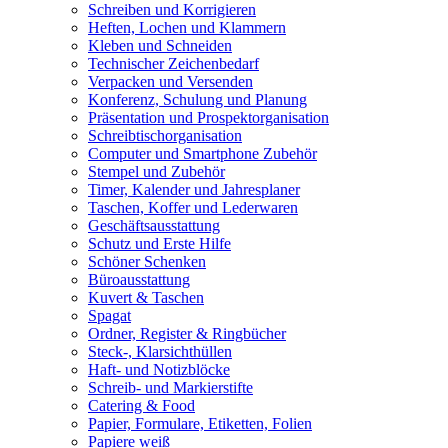
Schreiben und Korrigieren
Heften, Lochen und Klammern
Kleben und Schneiden
Technischer Zeichenbedarf
Verpacken und Versenden
Konferenz, Schulung und Planung
Präsentation und Prospektorganisation
Schreibtischorganisation
Computer und Smartphone Zubehör
Stempel und Zubehör
Timer, Kalender und Jahresplaner
Taschen, Koffer und Lederwaren
Geschäftsausstattung
Schutz und Erste Hilfe
Schöner Schenken
Büroausstattung
Kuvert & Taschen
Spagat
Ordner, Register & Ringbücher
Steck-, Klarsichthüllen
Haft- und Notizblöcke
Schreib- und Markierstifte
Catering & Food
Papier, Formulare, Etiketten, Folien
Papiere weiß