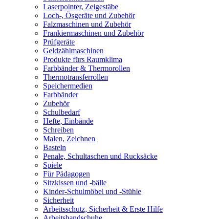
Laserpointer, Zeigestäbe
Loch-, Ösgeräte und Zubehör
Falzmaschinen und Zubehör
Frankiermaschinen und Zubehör
Prüfgeräte
Geldzählmaschinen
Produkte fürs Raumklima
Farbbänder & Thermorollen
Thermotransferrollen
Speichermedien
Farbbänder
Zubehör
Schulbedarf
Hefte, Einbände
Schreiben
Malen, Zeichnen
Basteln
Penale, Schultaschen und Rucksäcke
Spiele
Für Pädagogen
Sitzkissen und -bälle
Kinder-Schulmöbel und -Stühle
Sicherheit
Arbeitsschutz, Sicherheit & Erste Hilfe
Arbeitshandschuhe