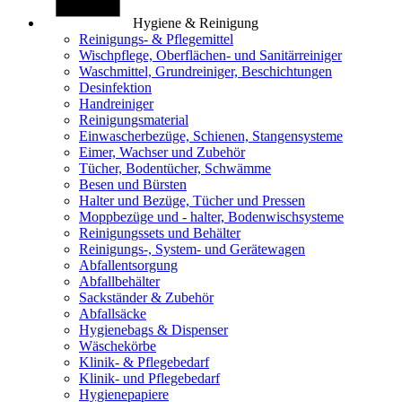
Hygiene & Reinigung
Reinigungs- & Pflegemittel
Wischpflege, Oberflächen- und Sanitärreiniger
Waschmittel, Grundreiniger, Beschichtungen
Desinfektion
Handreiniger
Reinigungsmaterial
Einwascherbezüge, Schienen, Stangensysteme
Eimer, Wachser und Zubehör
Tücher, Bodentücher, Schwämme
Besen und Bürsten
Halter und Bezüge, Tücher und Pressen
Moppbezüge und - halter, Bodenwischsysteme
Reinigungssets und Behälter
Reinigungs-, System- und Gerätewagen
Abfallentsorgung
Abfallbehälter
Sackständer & Zubehör
Abfallsäcke
Hygienebags & Dispenser
Wäschekörbe
Klinik- & Pflegebedarf
Klinik- und Pflegebedarf
Hygienepapiere