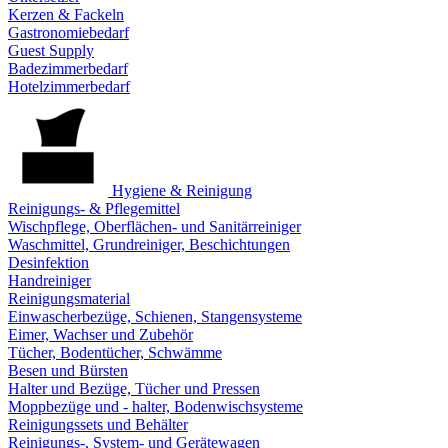
Kerzen & Fackeln
Gastronomiebedarf
Guest Supply
Badezimmerbedarf
Hotelzimmerbedarf
Hygiene & Reinigung
Reinigungs- & Pflegemittel
Wischpflege, Oberflächen- und Sanitärreiniger
Waschmittel, Grundreiniger, Beschichtungen
Desinfektion
Handreiniger
Reinigungsmaterial
Einwascherbezüge, Schienen, Stangensysteme
Eimer, Wachser und Zubehör
Tücher, Bodentücher, Schwämme
Besen und Bürsten
Halter und Bezüge, Tücher und Pressen
Moppbezüge und - halter, Bodenwischsysteme
Reinigungssets und Behälter
Reinigungs-, System- und Gerätewagen