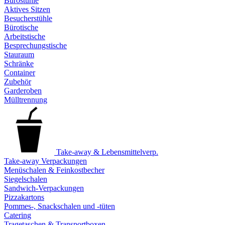
Bürostühle
Aktives Sitzen
Besucherstühle
Bürotische
Arbeitstische
Besprechungstische
Stauraum
Schränke
Container
Zubehör
Garderoben
Mülltrennung
Take-away & Lebensmittelverp.
Take-away Verpackungen
Menüschalen & Feinkostbecher
Siegelschalen
Sandwich-Verpackungen
Pizzakartons
Pommes-, Snackschalen und -tüten
Catering
Tragetaschen & Transportboxen