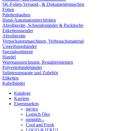
SK-Folien-Versand-, & Dokumententaschen
Folien
Palettenhauben
Hand-Automatenstrechfolien
Abrollgeräte, Schneideständer & Packtische
Etikettenspender
Abrollgeräte
Verpackungsmaschinen, Verbrauchsmaterial
Umreifungsbänder
Spezialsortiment
Handel
Warenauszeichnung, Regalpreisleisten
Polyesterbindebänder
Splintenapparate und Zubehör
Etiketten
Kabelbinder
Kataloge
Karriere
Eigenmarken
me:tex
Logisch Öko
mmmhh...
Cool and Fresh
LOGO & [I´KU]