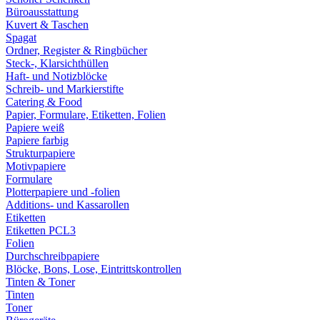
Büroausstattung
Kuvert & Taschen
Spagat
Ordner, Register & Ringbücher
Steck-, Klarsichthüllen
Haft- und Notizblöcke
Schreib- und Markierstifte
Catering & Food
Papier, Formulare, Etiketten, Folien
Papiere weiß
Papiere farbig
Strukturpapiere
Motivpapiere
Formulare
Plotterpapiere und -folien
Additions- und Kassarollen
Etiketten
Etiketten PCL3
Folien
Durchschreibpapiere
Blöcke, Bons, Lose, Eintrittskontrollen
Tinten & Toner
Tinten
Toner