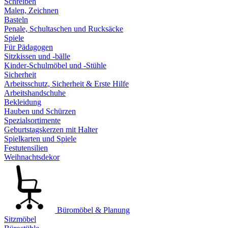
Schreiben
Malen, Zeichnen
Basteln
Penale, Schultaschen und Rucksäcke
Spiele
Für Pädagogen
Sitzkissen und -bälle
Kinder-Schulmöbel und -Stühle
Sicherheit
Arbeitsschutz, Sicherheit & Erste Hilfe
Arbeitshandschuhe
Bekleidung
Hauben und Schürzen
Spezialsortimente
Geburtstagskerzen mit Halter
Spielkarten und Spiele
Festutensilien
Weihnachtsdekor
Büromöbel & Planung
Sitzmöbel