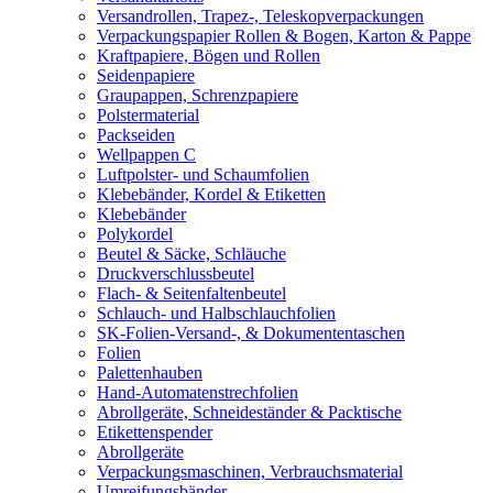
Versandrollen, Trapez-, Teleskopverpackungen
Verpackungspapier Rollen & Bogen, Karton & Pappe
Kraftpapiere, Bögen und Rollen
Seidenpapiere
Graupappen, Schrenzpapiere
Polstermaterial
Packseiden
Wellpappen C
Luftpolster- und Schaumfolien
Klebebänder, Kordel & Etiketten
Klebebänder
Polykordel
Beutel & Säcke, Schläuche
Druckverschlussbeutel
Flach- & Seitenfaltenbeutel
Schlauch- und Halbschlauchfolien
SK-Folien-Versand-, & Dokumententaschen
Folien
Palettenhauben
Hand-Automatenstrechfolien
Abrollgeräte, Schneideständer & Packtische
Etikettenspender
Abrollgeräte
Verpackungsmaschinen, Verbrauchsmaterial
Umreifungsbänder