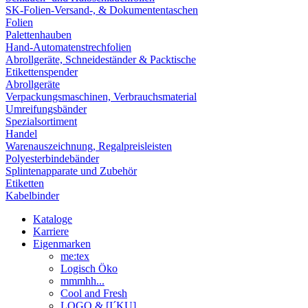
SK-Folien-Versand-, & Dokumententaschen
Folien
Palettenhauben
Hand-Automatenstrechfolien
Abrollgeräte, Schneideständer & Packtische
Etikettenspender
Abrollgeräte
Verpackungsmaschinen, Verbrauchsmaterial
Umreifungsbänder
Spezialsortiment
Handel
Warenauszeichnung, Regalpreisleisten
Polyesterbindebänder
Splintenapparate und Zubehör
Etiketten
Kabelbinder
Kataloge
Karriere
Eigenmarken
me:tex
Logisch Öko
mmmhh...
Cool and Fresh
LOGO & [I´KU]