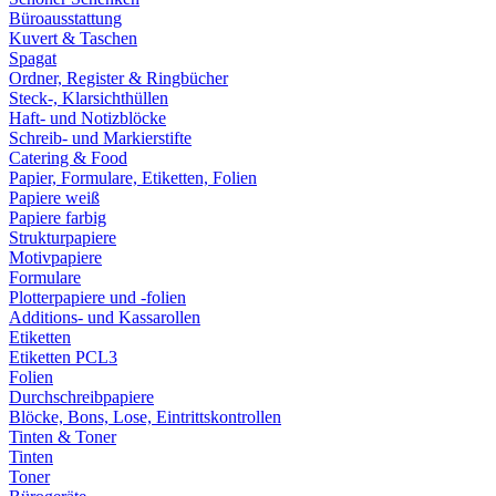
Büroausstattung
Kuvert & Taschen
Spagat
Ordner, Register & Ringbücher
Steck-, Klarsichthüllen
Haft- und Notizblöcke
Schreib- und Markierstifte
Catering & Food
Papier, Formulare, Etiketten, Folien
Papiere weiß
Papiere farbig
Strukturpapiere
Motivpapiere
Formulare
Plotterpapiere und -folien
Additions- und Kassarollen
Etiketten
Etiketten PCL3
Folien
Durchschreibpapiere
Blöcke, Bons, Lose, Eintrittskontrollen
Tinten & Toner
Tinten
Toner