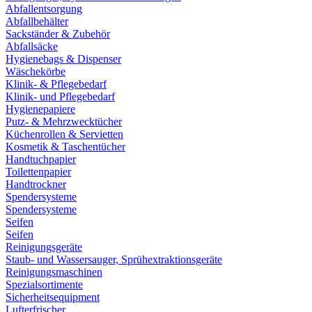
Abfallentsorgung
Abfallbehälter
Sackständer & Zubehör
Abfallsäcke
Hygienebags & Dispenser
Wäschekörbe
Klinik- & Pflegebedarf
Klinik- und Pflegebedarf
Hygienepapiere
Putz- & Mehrzwecktücher
Küchenrollen & Servietten
Kosmetik & Taschentücher
Handtuchpapier
Toilettenpapier
Handtrockner
Spendersysteme
Spendersysteme
Seifen
Seifen
Reinigungsgeräte
Staub- und Wassersauger, Sprühextraktionsgeräte
Reinigungsmaschinen
Spezialsortimente
Sicherheitsequipment
Lufterfrischer