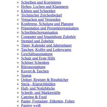
Schreiben und Korrigieren
Heften, Lochen und Klammern
Kleben und Schneiden
Technischer Zeichenbedarf
Verpacken und Versenden
Konferenz, Schulung und Planung
Präsentation und Prospektorganisation
Schreibtischorganisation
Computer und Smartphone Zubehör
Stempel und Zubehör
Timer, Kalender und Jahresplaner
Taschen, Koffer und Lederwaren
Geschäftsausstattung
Schutz und Erste Hilfe
Schöner Schenken
Büroausstattung
Kuvert & Taschen
Spagat
Ordner, Register & Ringbücher
Steck-, Klarsichthüllen
Haft- und Notizblöcke
Schreib- und Markierstifte
Catering & Food
Papier, Formulare, Etiketten, Folien
Papiere weiß