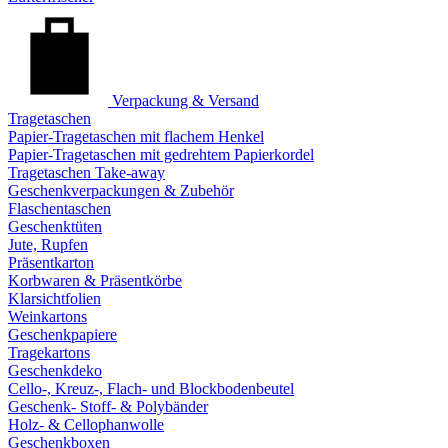
Verpackung & Versand
Tragetaschen
Papier-Tragetaschen mit flachem Henkel
Papier-Tragetaschen mit gedrehtem Papierkordel
Tragetaschen Take-away
Geschenkverpackungen & Zubehör
Flaschentaschen
Geschenktüten
Jute, Rupfen
Präsentkarton
Korbwaren & Präsentkörbe
Klarsichtfolien
Weinkartons
Geschenkpapiere
Tragekartons
Geschenkdeko
Cello-, Kreuz-, Flach- und Blockbodenbeutel
Geschenk- Stoff- & Polybänder
Holz- & Cellophanwolle
Geschenkboxen