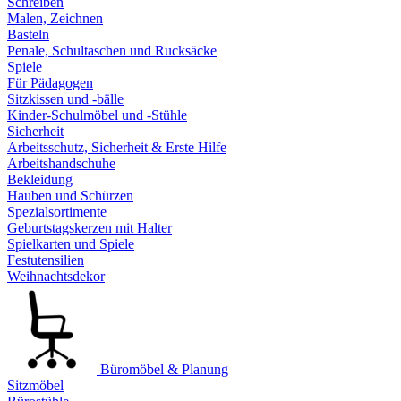
Schreiben
Malen, Zeichnen
Basteln
Penale, Schultaschen und Rucksäcke
Spiele
Für Pädagogen
Sitzkissen und -bälle
Kinder-Schulmöbel und -Stühle
Sicherheit
Arbeitsschutz, Sicherheit & Erste Hilfe
Arbeitshandschuhe
Bekleidung
Hauben und Schürzen
Spezialsortimente
Geburtstagskerzen mit Halter
Spielkarten und Spiele
Festutensilien
Weihnachtsdekor
Büromöbel & Planung
Sitzmöbel