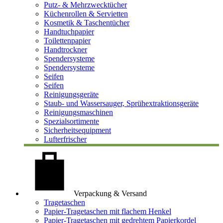
Putz- & Mehrzwecktücher
Küchenrollen & Servietten
Kosmetik & Taschentücher
Handtuchpapier
Toilettenpapier
Handtrockner
Spendersysteme
Spendersysteme
Seifen
Seifen
Reinigungsgeräte
Staub- und Wassersauger, Sprühextraktionsgeräte
Reinigungsmaschinen
Spezialsortimente
Sicherheitsequipment
Lufterfrischer
Verpackung & Versand
Tragetaschen
Papier-Tragetaschen mit flachem Henkel
Papier-Tragetaschen mit gedrehtem Papierkordel