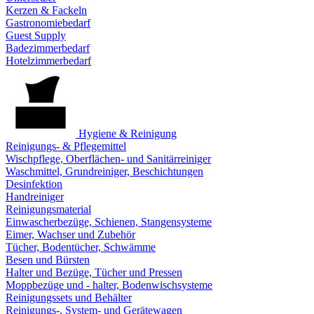
Kerzen & Fackeln
Gastronomiebedarf
Guest Supply
Badezimmerbedarf
Hotelzimmerbedarf
Hygiene & Reinigung
Reinigungs- & Pflegemittel
Wischpflege, Oberflächen- und Sanitärreiniger
Waschmittel, Grundreiniger, Beschichtungen
Desinfektion
Handreiniger
Reinigungsmaterial
Einwascherbezüge, Schienen, Stangensysteme
Eimer, Wachser und Zubehör
Tücher, Bodentücher, Schwämme
Besen und Bürsten
Halter und Bezüge, Tücher und Pressen
Moppbezüge und - halter, Bodenwischsysteme
Reinigungssets und Behälter
Reinigungs-, System- und Gerätewagen