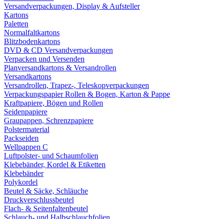
Versandverpackungen, Display & Aufsteller
Kartons
Paletten
Normalfaltkartons
Blitzbodenkartons
DVD & CD Versandverpackungen
Verpacken und Versenden
Planversandkartons & Versandrollen
Versandkartons
Versandrollen, Trapez-, Teleskopverpackungen
Verpackungspapier Rollen & Bogen, Karton & Pappe
Kraftpapiere, Bögen und Rollen
Seidenpapiere
Graupappen, Schrenzpapiere
Polstermaterial
Packseiden
Wellpappen C
Luftpolster- und Schaumfolien
Klebebänder, Kordel & Etiketten
Klebebänder
Polykordel
Beutel & Säcke, Schläuche
Druckverschlussbeutel
Flach- & Seitenfaltenbeutel
Schlauch- und Halbschlauchfolien