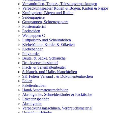
Versandrollen, Trapez-, Teleskopverpackungen
Verpackungspapier Rollen & Bogen, Karton & Pappe
Kraftpapiere, Bögen und Rollen
Seidenpapiere
Graupappen, Schrenzpapiere
Polstermaterial
Packseiden
Wellpappen C
Luftpolster- und Schaumfolien
Klebebänder, Kordel & Etiketten
Klebebänder
Polykordel
Beutel & Säcke, Schläuche
Druckverschlussbeutel
Flach- & Seitenfaltenbeutel
Schlauch- und Halbschlauchfolien
SK-Folien-Versand-, & Dokumententaschen
Folien
Palettenhauben
Hand-Automatenstrechfolien
Abrollgeräte, Schneideständer & Packtische
Etikettenspender
Abrollgeräte
Verpackungsmaschinen, Verbrauchsmaterial
Umreifungsbänder