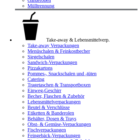
Garderoben
Mülltrennung
Take-away & Lebensmittelverp.
Take-away Verpackungen
Menüschalen & Feinkostbecher
Siegelschalen
Sandwich-Verpackungen
Pizzakartons
Pommes-, Snackschalen und -tüten
Catering
Tragetaschen & Transportboxen
Einweg-Geschirr
Becher, Flaschen & Zubehör
Lebensmittelverpackungen
Beutel & Verschlüsse
Etiketten & Banderolen
Behälter, Dosen & Trays
Obst- & Gemüse-Verpackungen
Fischverpackungen
Feingebäck-Verpackungen