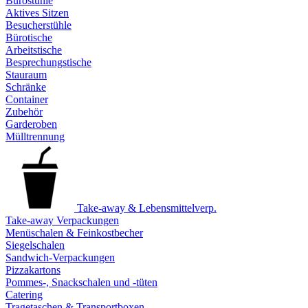
Bürostühle
Aktives Sitzen
Besucherstühle
Bürotische
Arbeitstische
Besprechungstische
Stauraum
Schränke
Container
Zubehör
Garderoben
Mülltrennung
Take-away & Lebensmittelverp.
Take-away Verpackungen
Menüschalen & Feinkostbecher
Siegelschalen
Sandwich-Verpackungen
Pizzakartons
Pommes-, Snackschalen und -tüten
Catering
Tragetaschen & Transportboxen