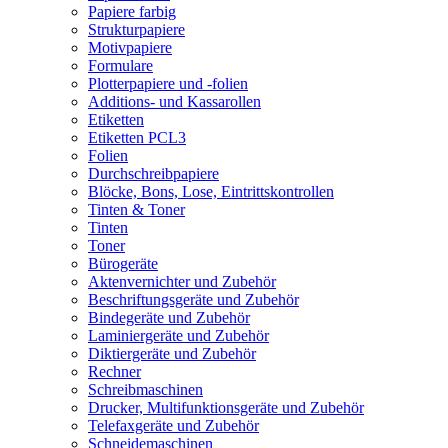
Papiere farbig
Strukturpapiere
Motivpapiere
Formulare
Plotterpapiere und -folien
Additions- und Kassarollen
Etiketten
Etiketten PCL3
Folien
Durchschreibpapiere
Blöcke, Bons, Lose, Eintrittskontrollen
Tinten & Toner
Tinten
Toner
Bürogeräte
Aktenvernichter und Zubehör
Beschriftungsgeräte und Zubehör
Bindegeräte und Zubehör
Laminiergeräte und Zubehör
Diktiergeräte und Zubehör
Rechner
Schreibmaschinen
Drucker, Multifunktionsgeräte und Zubehör
Telefaxgeräte und Zubehör
Schneidemaschinen