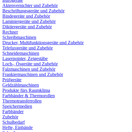
Bürogeräte
Aktenvernichter und Zubehör
Beschriftungsgeräte und Zubehör
Bindegeräte und Zubehör
Laminiergeräte und Zubehör
Diktiergeräte und Zubehör
Rechner
Schreibmaschinen
Drucker, Multifunktionsgeräte und Zubehör
Telefaxgeräte und Zubehör
Schneidemaschinen
Laserpointer, Zeigestäbe
Loch-, Ösgeräte und Zubehör
Falzmaschinen und Zubehör
Frankiermaschinen und Zubehör
Prüfgeräte
Geldzählmaschinen
Produkte fürs Raumklima
Farbbänder & Thermorollen
Thermotransferrollen
Speichermedien
Farbbänder
Zubehör
Schulbedarf
Hefte, Einbände