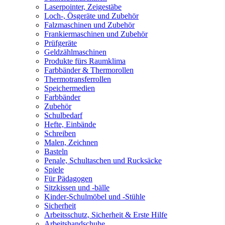
Laserpointer, Zeigestäbe
Loch-, Ösgeräte und Zubehör
Falzmaschinen und Zubehör
Frankiermaschinen und Zubehör
Prüfgeräte
Geldzählmaschinen
Produkte fürs Raumklima
Farbbänder & Thermorollen
Thermotransferrollen
Speichermedien
Farbbänder
Zubehör
Schulbedarf
Hefte, Einbände
Schreiben
Malen, Zeichnen
Basteln
Penale, Schultaschen und Rucksäcke
Spiele
Für Pädagogen
Sitzkissen und -bälle
Kinder-Schulmöbel und -Stühle
Sicherheit
Arbeitsschutz, Sicherheit & Erste Hilfe
Arbeitshandschuhe