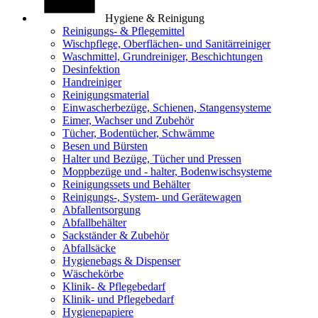
Hygiene & Reinigung
Reinigungs- & Pflegemittel
Wischpflege, Oberflächen- und Sanitärreiniger
Waschmittel, Grundreiniger, Beschichtungen
Desinfektion
Handreiniger
Reinigungsmaterial
Einwascherbezüge, Schienen, Stangensysteme
Eimer, Wachser und Zubehör
Tücher, Bodentücher, Schwämme
Besen und Bürsten
Halter und Bezüge, Tücher und Pressen
Moppbezüge und - halter, Bodenwischsysteme
Reinigungssets und Behälter
Reinigungs-, System- und Gerätewagen
Abfallentsorgung
Abfallbehälter
Sackständer & Zubehör
Abfallsäcke
Hygienebags & Dispenser
Wäschekörbe
Klinik- & Pflegebedarf
Klinik- und Pflegebedarf
Hygienepapiere