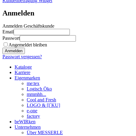
Kundenbefragung Widget
Anmelden
Anmelden Geschäftskunde
Email
Passwort
Angemeldet bleiben
Anmelden
Passwort vergessen?
Kataloge
Karriere
Eigenmarken
me:tex
Logisch Öko
mmmhh...
Cool and Fresh
LOGO & [I´KU]
e-one
factory
beWIRken
Unternehmen
Über MESSERLE