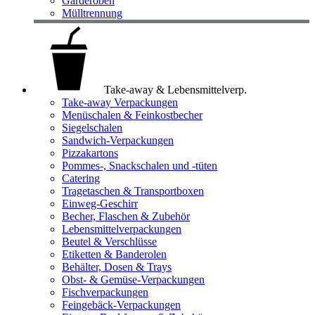
Garderoben
Mülltrennung
Take-away & Lebensmittelverp.
Take-away Verpackungen
Menüschalen & Feinkostbecher
Siegelschalen
Sandwich-Verpackungen
Pizzakartons
Pommes-, Snackschalen und -tüten
Catering
Tragetaschen & Transportboxen
Einweg-Geschirr
Becher, Flaschen & Zubehör
Lebensmittelverpackungen
Beutel & Verschlüsse
Etiketten & Banderolen
Behälter, Dosen & Trays
Obst- & Gemüse-Verpackungen
Fischverpackungen
Feingebäck-Verpackungen