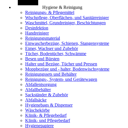
Hygiene & Reinigung
Reinigungs- & Pflegemittel
Wischpflege, Oberflächen- und Sanitärreiniger
Waschmittel, Grundreiniger, Beschichtungen
Desinfektion
Handreiniger
Reinigungsmaterial
Einwascherbezüge, Schienen, Stangensysteme
Eimer, Wachser und Zubehör
Tücher, Bodentücher, Schwämme
Besen und Bürsten
Halter und Bezüge, Tücher und Pressen
Moppbezüge und - halter, Bodenwischsysteme
Reinigungssets und Behälter
Reinigungs-, System- und Gerätewagen
Abfallentsorgung
Abfallbehälter
Sackständer & Zubehör
Abfallsäcke
Hygienebags & Dispenser
Wäschekörbe
Klinik- & Pflegebedarf
Klinik- und Pflegebedarf
Hygienepapiere