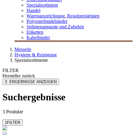
Spezialsortiment
Handel
Warenauszeichnung, Regalpreisleisten
Polyesterbindebänder
Splintenapparate und Zubehör
Etiketten
Kabelbinder
Messerle
Hygiene & Reinigung
Spezialsortimente
FILTER
Hersteller
zurück
Aristo
3
ERGEBNISSE ANZEIGEN
Beurer GmbH
Geotec
Suchergebnisse
3 Produkte
1
FILTER