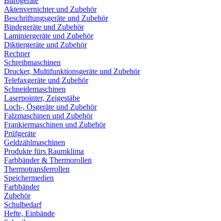
Bürogeräte
Aktenvernichter und Zubehör
Beschriftungsgeräte und Zubehör
Bindegeräte und Zubehör
Laminiergeräte und Zubehör
Diktiergeräte und Zubehör
Rechner
Schreibmaschinen
Drucker, Multifunktionsgeräte und Zubehör
Telefaxgeräte und Zubehör
Schneidemaschinen
Laserpointer, Zeigestäbe
Loch-, Ösgeräte und Zubehör
Falzmaschinen und Zubehör
Frankiermaschinen und Zubehör
Prüfgeräte
Geldzählmaschinen
Produkte fürs Raumklima
Farbbänder & Thermorollen
Thermotransferrollen
Speichermedien
Farbbänder
Zubehör
Schulbedarf
Hefte, Einbände