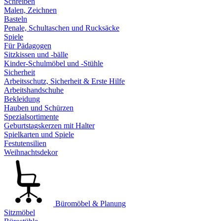
Schreiben
Malen, Zeichnen
Basteln
Penale, Schultaschen und Rucksäcke
Spiele
Für Pädagogen
Sitzkissen und -bälle
Kinder-Schulmöbel und -Stühle
Sicherheit
Arbeitsschutz, Sicherheit & Erste Hilfe
Arbeitshandschuhe
Bekleidung
Hauben und Schürzen
Spezialsortimente
Geburtstagskerzen mit Halter
Spielkarten und Spiele
Festutensilien
Weihnachtsdekor
Büromöbel & Planung
Sitzmöbel