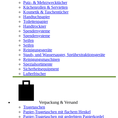
Putz- & Mehrzwecktücher
Küchenrollen & Servietten
Kosmetik & Taschentücher
Handtuchpapier
Toilettenpapier
Handtrockner
Spendersysteme
Spendersysteme
Seifen
Seifen
Reinigungsgeräte
Staub- und Wassersauger, Sprühextraktionsgeräte
Reinigungsmaschinen
Spezialsortimente
Sicherheitsequipment
Lufterfrischer
Verpackung & Versand
Tragetaschen
Papier-Tragetaschen mit flachem Henkel
Papier-Tragetaschen mit gedrehtem Papierkordel