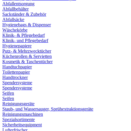
Abfallentsorgung
Abfallbehälter
Sackständer & Zubehör
Abfallsäcke
Hygienebags & Dispenser
Wäschekörbe
Klinik- & Pflegebedarf
Klinik- und Pflegebedarf
Hygienepapiere
Putz- & Mehrzwecktücher
Küchenrollen & Servietten
Kosmetik & Taschentücher
Handtuchpapier
Toilettenpapier
Handtrockner
Spendersysteme
Spendersysteme
Seifen
Seifen
Reinigungsgeräte
Staub- und Wassersauger, Sprühextraktionsgeräte
Reinigungsmaschinen
Spezialsortimente
Sicherheitsequipment
Lufterfrischer