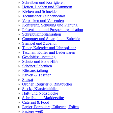
Schreiben und Korrigieren
Heften, Lochen und Klammern
Kleben und Schneiden
Technischer Zeichenbedarf
Verpacken und Versenden
Konferenz, Schulung und Planung
Präsentation und Prospektorganisation
Schreibtischorganisation
Computer und Smartphone Zubehör
Stempel und Zubehör
Timer, Kalender und Jahresplaner
Taschen, Koffer und Lederwaren
Geschäftsausstattung
Schutz und Erste Hilfe
Schöner Schenken
Büroausstattung
Kuvert & Taschen
Spagat
Ordner, Register & Ringbücher
Steck-, Klarsichthüllen
Haft- und Notizblöcke
Schreib- und Markierstifte
Catering & Food
Papier, Formulare, Etiketten, Folien
Papiere weiß