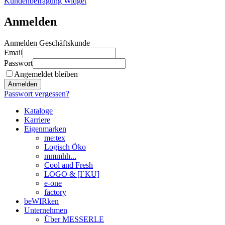
Kundenbefragung Widget
Anmelden
Anmelden Geschäftskunde
Email
Passwort
Angemeldet bleiben
Anmelden
Passwort vergessen?
Kataloge
Karriere
Eigenmarken
me:tex
Logisch Öko
mmmhh...
Cool and Fresh
LOGO & [I´KU]
e-one
factory
beWIRken
Unternehmen
Über MESSERLE