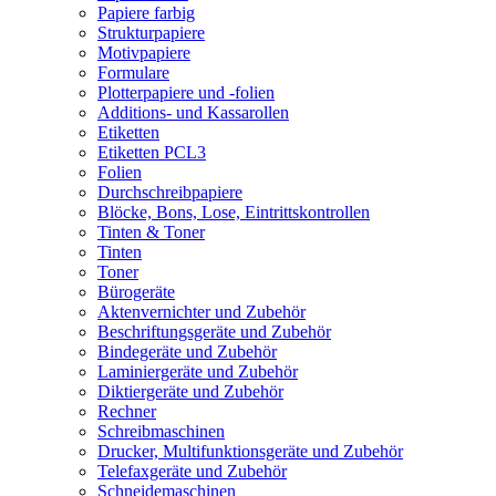
Papiere farbig
Strukturpapiere
Motivpapiere
Formulare
Plotterpapiere und -folien
Additions- und Kassarollen
Etiketten
Etiketten PCL3
Folien
Durchschreibpapiere
Blöcke, Bons, Lose, Eintrittskontrollen
Tinten & Toner
Tinten
Toner
Bürogeräte
Aktenvernichter und Zubehör
Beschriftungsgeräte und Zubehör
Bindegeräte und Zubehör
Laminiergeräte und Zubehör
Diktiergeräte und Zubehör
Rechner
Schreibmaschinen
Drucker, Multifunktionsgeräte und Zubehör
Telefaxgeräte und Zubehör
Schneidemaschinen