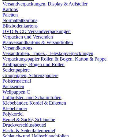
Versandverpackungen, Display & Aufsteller
Kartons
Paletten
Normalfaltkartons
Blitzbodenkartons
DVD & CD Versandverpackungen
Verpacken und Versenden
Planversandkartons & Versandrollen
Versandkartons
Versandrollen, Trapez-, Teleskopverpackungen
Verpackungspapier Rollen & Bogen, Karton & Pappe
Kraftpapiere, Bögen und Rollen
Seidenpapiere
Graupappen, Schrenzpapiere
Polstermaterial
Packseiden
Wellpappen C
Luftpolster- und Schaumfolien
Klebebänder, Kordel & Etiketten
Klebebänder
Polykordel
Beutel & Säcke, Schläuche
Druckverschlussbeutel
Flach- & Seitenfaltenbeutel
Schlauch- und Halbschlauchfolien