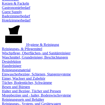
Kerzen & Fackeln
Gastronomiebedarf
Guest Supply
Badezimmerbedarf
Hotelzimmerbedarf
Hygiene & Reinigung
Reinigungs- & Pflegemittel
Wischpflege, Oberflächen- und Sanitärreiniger
Waschmittel, Grundreiniger, Beschichtungen
Desinfektion
Handreiniger
Reinigungsmaterial
Einwascherbezüge, Schienen, Stangensysteme
Eimer, Wachser und Zubehör
Tücher, Bodentücher, Schwämme
Besen und Bürsten
Halter und Bezüge, Tücher und Pressen
Moppbezüge und - halter, Bodenwischsysteme
Reinigungssets und Behälter
Reinigungs-, System- und Gerätewagen