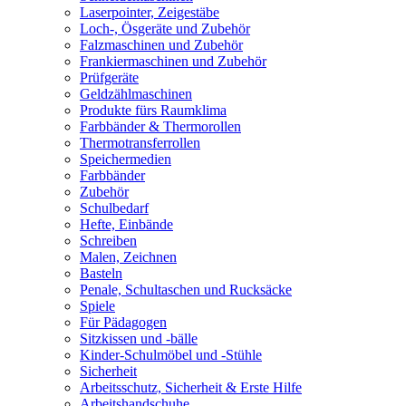
Laserpointer, Zeigestäbe
Loch-, Ösgeräte und Zubehör
Falzmaschinen und Zubehör
Frankiermaschinen und Zubehör
Prüfgeräte
Geldzählmaschinen
Produkte fürs Raumklima
Farbbänder & Thermorollen
Thermotransferrollen
Speichermedien
Farbbänder
Zubehör
Schulbedarf
Hefte, Einbände
Schreiben
Malen, Zeichnen
Basteln
Penale, Schultaschen und Rucksäcke
Spiele
Für Pädagogen
Sitzkissen und -bälle
Kinder-Schulmöbel und -Stühle
Sicherheit
Arbeitsschutz, Sicherheit & Erste Hilfe
Arbeitshandschuhe