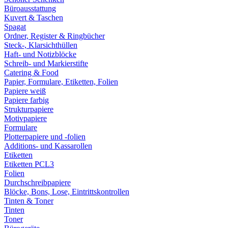
Büroausstattung
Kuvert & Taschen
Spagat
Ordner, Register & Ringbücher
Steck-, Klarsichthüllen
Haft- und Notizblöcke
Schreib- und Markierstifte
Catering & Food
Papier, Formulare, Etiketten, Folien
Papiere weiß
Papiere farbig
Strukturpapiere
Motivpapiere
Formulare
Plotterpapiere und -folien
Additions- und Kassarollen
Etiketten
Etiketten PCL3
Folien
Durchschreibpapiere
Blöcke, Bons, Lose, Eintrittskontrollen
Tinten & Toner
Tinten
Toner