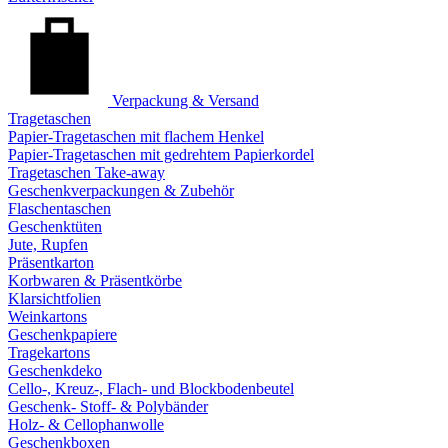
Verpackung & Versand
Tragetaschen
Papier-Tragetaschen mit flachem Henkel
Papier-Tragetaschen mit gedrehtem Papierkordel
Tragetaschen Take-away
Geschenkverpackungen & Zubehör
Flaschentaschen
Geschenktüten
Jute, Rupfen
Präsentkarton
Korbwaren & Präsentkörbe
Klarsichtfolien
Weinkartons
Geschenkpapiere
Tragekartons
Geschenkdeko
Cello-, Kreuz-, Flach- und Blockbodenbeutel
Geschenk- Stoff- & Polybänder
Holz- & Cellophanwolle
Geschenkboxen