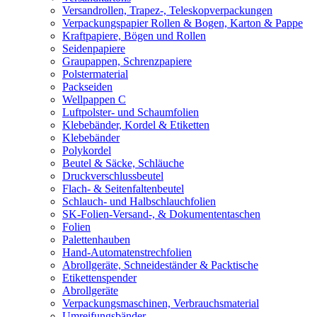
Versandrollen, Trapez-, Teleskopverpackungen
Verpackungspapier Rollen & Bogen, Karton & Pappe
Kraftpapiere, Bögen und Rollen
Seidenpapiere
Graupappen, Schrenzpapiere
Polstermaterial
Packseiden
Wellpappen C
Luftpolster- und Schaumfolien
Klebebänder, Kordel & Etiketten
Klebebänder
Polykordel
Beutel & Säcke, Schläuche
Druckverschlussbeutel
Flach- & Seitenfaltenbeutel
Schlauch- und Halbschlauchfolien
SK-Folien-Versand-, & Dokumententaschen
Folien
Palettenhauben
Hand-Automatenstrechfolien
Abrollgeräte, Schneideständer & Packtische
Etikettenspender
Abrollgeräte
Verpackungsmaschinen, Verbrauchsmaterial
Umreifungsbänder