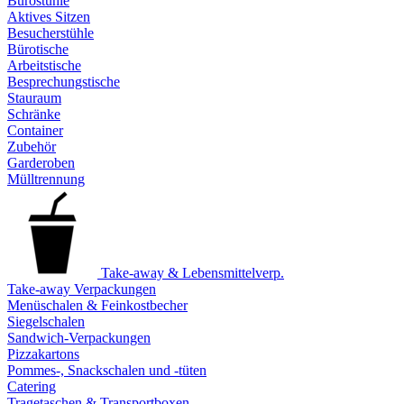
Bürostühle
Aktives Sitzen
Besucherstühle
Bürotische
Arbeitstische
Besprechungstische
Stauraum
Schränke
Container
Zubehör
Garderoben
Mülltrennung
Take-away & Lebensmittelverp.
Take-away Verpackungen
Menüschalen & Feinkostbecher
Siegelschalen
Sandwich-Verpackungen
Pizzakartons
Pommes-, Snackschalen und -tüten
Catering
Tragetaschen & Transportboxen