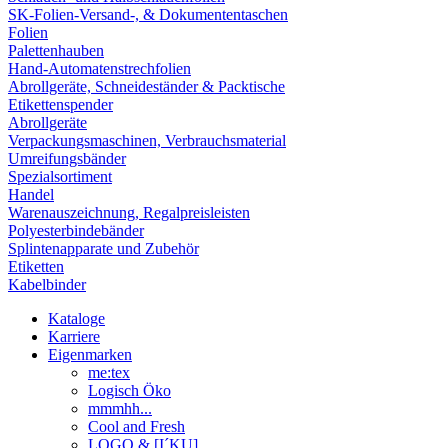
SK-Folien-Versand-, & Dokumententaschen
Folien
Palettenhauben
Hand-Automatenstrechfolien
Abrollgeräte, Schneideständer & Packtische
Etikettenspender
Abrollgeräte
Verpackungsmaschinen, Verbrauchsmaterial
Umreifungsbänder
Spezialsortiment
Handel
Warenauszeichnung, Regalpreisleisten
Polyesterbindebänder
Splintenapparate und Zubehör
Etiketten
Kabelbinder
Kataloge
Karriere
Eigenmarken
me:tex
Logisch Öko
mmmhh...
Cool and Fresh
LOGO & [I´KU]