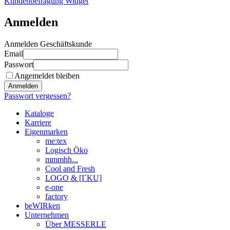
Kundenbefragung Widget
Anmelden
Anmelden Geschäftskunde
Email
Passwort
Angemeldet bleiben
Anmelden
Passwort vergessen?
Kataloge
Karriere
Eigenmarken
me:tex
Logisch Öko
mmmhh...
Cool and Fresh
LOGO & [I´KU]
e-one
factory
beWIRken
Unternehmen
Über MESSERLE