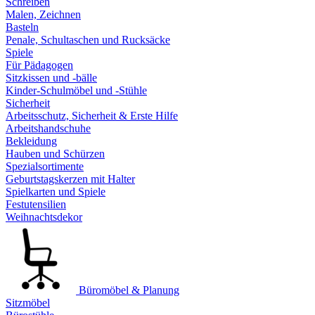
Schreiben
Malen, Zeichnen
Basteln
Penale, Schultaschen und Rucksäcke
Spiele
Für Pädagogen
Sitzkissen und -bälle
Kinder-Schulmöbel und -Stühle
Sicherheit
Arbeitsschutz, Sicherheit & Erste Hilfe
Arbeitshandschuhe
Bekleidung
Hauben und Schürzen
Spezialsortimente
Geburtstagskerzen mit Halter
Spielkarten und Spiele
Festutensilien
Weihnachtsdekor
Büromöbel & Planung
Sitzmöbel