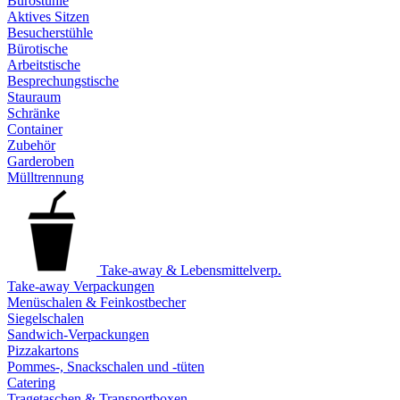
Bürostühle
Aktives Sitzen
Besucherstühle
Bürotische
Arbeitstische
Besprechungstische
Stauraum
Schränke
Container
Zubehör
Garderoben
Mülltrennung
Take-away & Lebensmittelverp.
Take-away Verpackungen
Menüschalen & Feinkostbecher
Siegelschalen
Sandwich-Verpackungen
Pizzakartons
Pommes-, Snackschalen und -tüten
Catering
Tragetaschen & Transportboxen