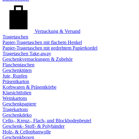
Verpackung & Versand
Tragetaschen
Papier-Tragetaschen mit flachem Henkel
Papier-Tragetaschen mit gedrehtem Papierkordel
Tragetaschen Take-away
Geschenkverpackungen & Zubehör
Flaschentaschen
Geschenktüten
Jute, Rupfen
Präsentkarton
Korbwaren & Präsentkörbe
Klarsichtfolien
Weinkartons
Geschenkpapiere
Tragekartons
Geschenkdeko
Cello-, Kreuz-, Flach- und Blockbodenbeutel
Geschenk- Stoff- & Polybänder
Holz- & Cellophanwolle
Geschenkboxen