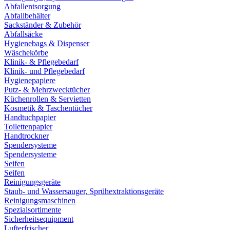
Abfallentsorgung
Abfallbehälter
Sackständer & Zubehör
Abfallsäcke
Hygienebags & Dispenser
Wäschekörbe
Klinik- & Pflegebedarf
Klinik- und Pflegebedarf
Hygienepapiere
Putz- & Mehrzwecktücher
Küchenrollen & Servietten
Kosmetik & Taschentücher
Handtuchpapier
Toilettenpapier
Handtrockner
Spendersysteme
Spendersysteme
Seifen
Seifen
Reinigungsgeräte
Staub- und Wassersauger, Sprühextraktionsgeräte
Reinigungsmaschinen
Spezialsortimente
Sicherheitsequipment
Lufterfrischer