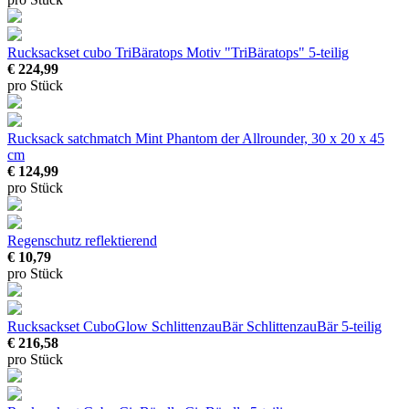
Rucksackset cubo TriBäratops
Motiv "TriBäratops" 5-teilig
€ 224,99
pro Stück
Rucksack satchmatch Mint Phantom
der Allrounder, 30 x 20 x 45
cm
€ 124,99
pro Stück
Regenschutz reflektierend
€ 10,79
pro Stück
Rucksackset CuboGlow SchlittenzauBär
SchlittenzauBär 5-teilig
€ 216,58
pro Stück