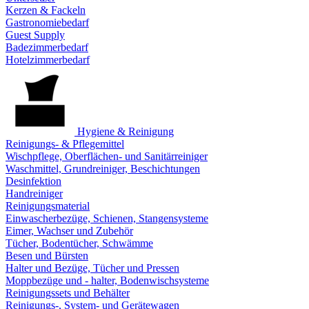
Kerzen & Fackeln
Gastronomiebedarf
Guest Supply
Badezimmerbedarf
Hotelzimmerbedarf
Hygiene & Reinigung
Reinigungs- & Pflegemittel
Wischpflege, Oberflächen- und Sanitärreiniger
Waschmittel, Grundreiniger, Beschichtungen
Desinfektion
Handreiniger
Reinigungsmaterial
Einwascherbezüge, Schienen, Stangensysteme
Eimer, Wachser und Zubehör
Tücher, Bodentücher, Schwämme
Besen und Bürsten
Halter und Bezüge, Tücher und Pressen
Moppbezüge und - halter, Bodenwischsysteme
Reinigungssets und Behälter
Reinigungs-, System- und Gerätewagen