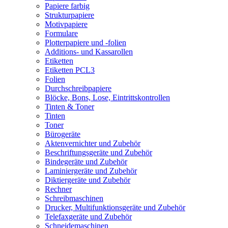
Papiere farbig
Strukturpapiere
Motivpapiere
Formulare
Plotterpapiere und -folien
Additions- und Kassarollen
Etiketten
Etiketten PCL3
Folien
Durchschreibpapiere
Blöcke, Bons, Lose, Eintrittskontrollen
Tinten & Toner
Tinten
Toner
Bürogeräte
Aktenvernichter und Zubehör
Beschriftungsgeräte und Zubehör
Bindegeräte und Zubehör
Laminiergeräte und Zubehör
Diktiergeräte und Zubehör
Rechner
Schreibmaschinen
Drucker, Multifunktionsgeräte und Zubehör
Telefaxgeräte und Zubehör
Schneidemaschinen