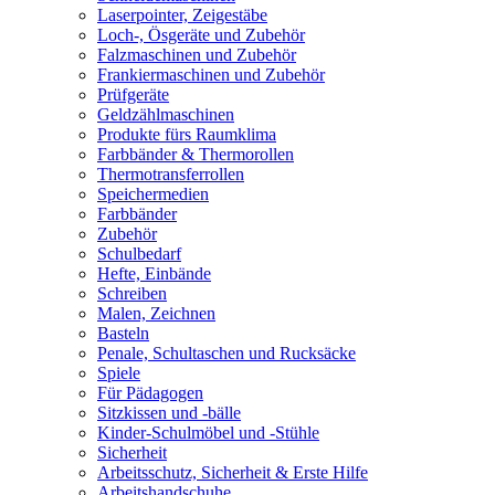
Laserpointer, Zeigestäbe
Loch-, Ösgeräte und Zubehör
Falzmaschinen und Zubehör
Frankiermaschinen und Zubehör
Prüfgeräte
Geldzählmaschinen
Produkte fürs Raumklima
Farbbänder & Thermorollen
Thermotransferrollen
Speichermedien
Farbbänder
Zubehör
Schulbedarf
Hefte, Einbände
Schreiben
Malen, Zeichnen
Basteln
Penale, Schultaschen und Rucksäcke
Spiele
Für Pädagogen
Sitzkissen und -bälle
Kinder-Schulmöbel und -Stühle
Sicherheit
Arbeitsschutz, Sicherheit & Erste Hilfe
Arbeitshandschuhe