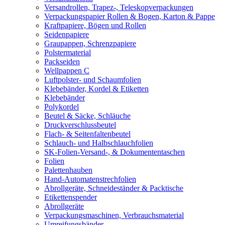
Versandrollen, Trapez-, Teleskopverpackungen
Verpackungspapier Rollen & Bogen, Karton & Pappe
Kraftpapiere, Bögen und Rollen
Seidenpapiere
Graupappen, Schrenzpapiere
Polstermaterial
Packseiden
Wellpappen C
Luftpolster- und Schaumfolien
Klebebänder, Kordel & Etiketten
Klebebänder
Polykordel
Beutel & Säcke, Schläuche
Druckverschlussbeutel
Flach- & Seitenfaltenbeutel
Schlauch- und Halbschlauchfolien
SK-Folien-Versand-, & Dokumententaschen
Folien
Palettenhauben
Hand-Automatenstrechfolien
Abrollgeräte, Schneideständer & Packtische
Etikettenspender
Abrollgeräte
Verpackungsmaschinen, Verbrauchsmaterial
Umreifungsbänder