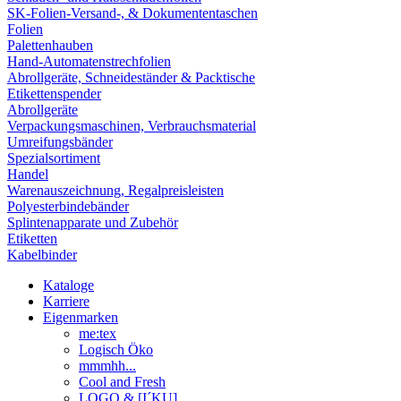
SK-Folien-Versand-, & Dokumententaschen
Folien
Palettenhauben
Hand-Automatenstrechfolien
Abrollgeräte, Schneideständer & Packtische
Etikettenspender
Abrollgeräte
Verpackungsmaschinen, Verbrauchsmaterial
Umreifungsbänder
Spezialsortiment
Handel
Warenauszeichnung, Regalpreisleisten
Polyesterbindebänder
Splintenapparate und Zubehör
Etiketten
Kabelbinder
Kataloge
Karriere
Eigenmarken
me:tex
Logisch Öko
mmmhh...
Cool and Fresh
LOGO & [I´KU]