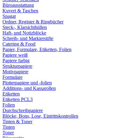
Büroausstattung
Kuvert & Taschen
Spagat
Ordner, Register & Ringbücher
Steck-, Klarsichthüllen
Haft- und Notizblöcke
Schreib- und Markierstifte
Catering & Food
Papier, Formulare, Etiketten, Folien
Papiere weiß
Papiere farbig
Strukturpapiere
Motivpapiere
Formulare
Plotterpapiere und -folien
Additions- und Kassarollen
Etiketten
Etiketten PCL3
Folien
Durchschreibpapiere
Blöcke, Bons, Lose, Eintrittskontrollen
Tinten & Toner
Tinten
Toner