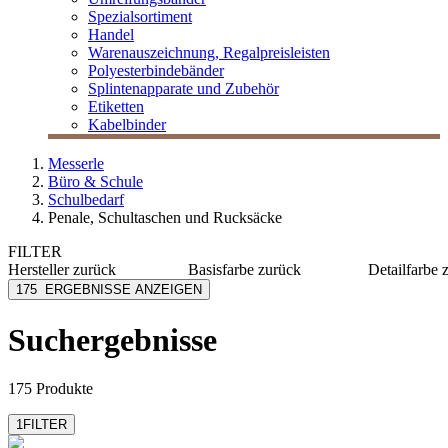
Spezialsortiment
Handel
Warenauszeichnung, Regalpreisleisten
Polyesterbindebänder
Splintenapparate und Zubehör
Etiketten
Kabelbinder
Messerle
Büro & Schule
Schulbedarf
Penale, Schultaschen und Rucksäcke
FILTER
Hersteller
zurück
Basisfarbe
zurück
Detailfarbe
Brunnen
blau
beige
175
ERGEBNISSE ANZEIGEN
Ergobag
blau
blau
Satch
grün
blau/gel
Suchergebnisse
violett
blau/grü
blau/hel
mehr anzeig
175 Produkte
1
FILTER