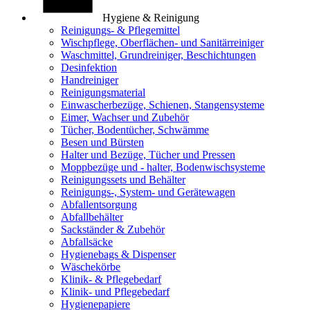
Hygiene & Reinigung
Reinigungs- & Pflegemittel
Wischpflege, Oberflächen- und Sanitärreiniger
Waschmittel, Grundreiniger, Beschichtungen
Desinfektion
Handreiniger
Reinigungsmaterial
Einwascherbezüge, Schienen, Stangensysteme
Eimer, Wachser und Zubehör
Tücher, Bodentücher, Schwämme
Besen und Bürsten
Halter und Bezüge, Tücher und Pressen
Moppbezüge und - halter, Bodenwischsysteme
Reinigungssets und Behälter
Reinigungs-, System- und Gerätewagen
Abfallentsorgung
Abfallbehälter
Sackständer & Zubehör
Abfallsäcke
Hygienebags & Dispenser
Wäschekörbe
Klinik- & Pflegebedarf
Klinik- und Pflegebedarf
Hygienepapiere