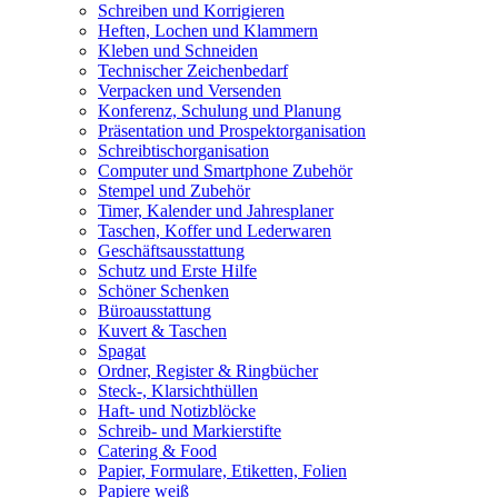
Schreiben und Korrigieren
Heften, Lochen und Klammern
Kleben und Schneiden
Technischer Zeichenbedarf
Verpacken und Versenden
Konferenz, Schulung und Planung
Präsentation und Prospektorganisation
Schreibtischorganisation
Computer und Smartphone Zubehör
Stempel und Zubehör
Timer, Kalender und Jahresplaner
Taschen, Koffer und Lederwaren
Geschäftsausstattung
Schutz und Erste Hilfe
Schöner Schenken
Büroausstattung
Kuvert & Taschen
Spagat
Ordner, Register & Ringbücher
Steck-, Klarsichthüllen
Haft- und Notizblöcke
Schreib- und Markierstifte
Catering & Food
Papier, Formulare, Etiketten, Folien
Papiere weiß