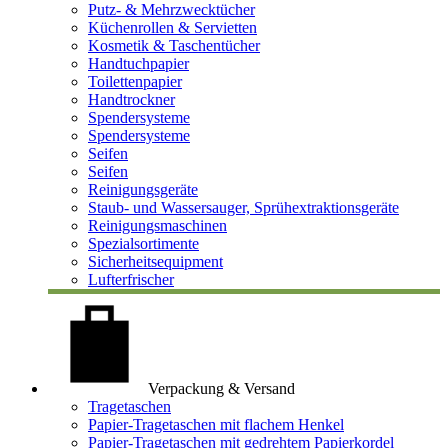
Putz- & Mehrzwecktücher
Küchenrollen & Servietten
Kosmetik & Taschentücher
Handtuchpapier
Toilettenpapier
Handtrockner
Spendersysteme
Spendersysteme
Seifen
Seifen
Reinigungsgeräte
Staub- und Wassersauger, Sprühextraktionsgeräte
Reinigungsmaschinen
Spezialsortimente
Sicherheitsequipment
Lufterfrischer
Verpackung & Versand
Tragetaschen
Papier-Tragetaschen mit flachem Henkel
Papier-Tragetaschen mit gedrehtem Papierkordel