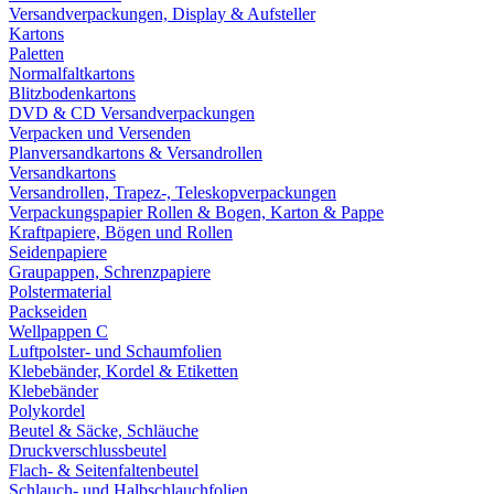
Versandverpackungen, Display & Aufsteller
Kartons
Paletten
Normalfaltkartons
Blitzbodenkartons
DVD & CD Versandverpackungen
Verpacken und Versenden
Planversandkartons & Versandrollen
Versandkartons
Versandrollen, Trapez-, Teleskopverpackungen
Verpackungspapier Rollen & Bogen, Karton & Pappe
Kraftpapiere, Bögen und Rollen
Seidenpapiere
Graupappen, Schrenzpapiere
Polstermaterial
Packseiden
Wellpappen C
Luftpolster- und Schaumfolien
Klebebänder, Kordel & Etiketten
Klebebänder
Polykordel
Beutel & Säcke, Schläuche
Druckverschlussbeutel
Flach- & Seitenfaltenbeutel
Schlauch- und Halbschlauchfolien