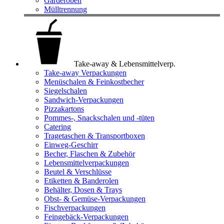
Garderoben
Mülltrennung
Take-away & Lebensmittelverp.
Take-away Verpackungen
Menüschalen & Feinkostbecher
Siegelschalen
Sandwich-Verpackungen
Pizzakartons
Pommes-, Snackschalen und -tüten
Catering
Tragetaschen & Transportboxen
Einweg-Geschirr
Becher, Flaschen & Zubehör
Lebensmittelverpackungen
Beutel & Verschlüsse
Etiketten & Banderolen
Behälter, Dosen & Trays
Obst- & Gemüse-Verpackungen
Fischverpackungen
Feingebäck-Verpackungen