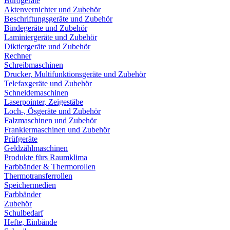
Bürogeräte
Aktenvernichter und Zubehör
Beschriftungsgeräte und Zubehör
Bindegeräte und Zubehör
Laminiergeräte und Zubehör
Diktiergeräte und Zubehör
Rechner
Schreibmaschinen
Drucker, Multifunktionsgeräte und Zubehör
Telefaxgeräte und Zubehör
Schneidemaschinen
Laserpointer, Zeigestäbe
Loch-, Ösgeräte und Zubehör
Falzmaschinen und Zubehör
Frankiermaschinen und Zubehör
Prüfgeräte
Geldzählmaschinen
Produkte fürs Raumklima
Farbbänder & Thermorollen
Thermotransferrollen
Speichermedien
Farbbänder
Zubehör
Schulbedarf
Hefte, Einbände