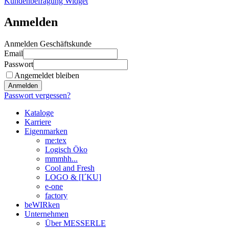
Kundenbefragung Widget
Anmelden
Anmelden Geschäftskunde
Email
Passwort
Angemeldet bleiben
Anmelden
Passwort vergessen?
Kataloge
Karriere
Eigenmarken
me:tex
Logisch Öko
mmmhh...
Cool and Fresh
LOGO & [I´KU]
e-one
factory
beWIRken
Unternehmen
Über MESSERLE