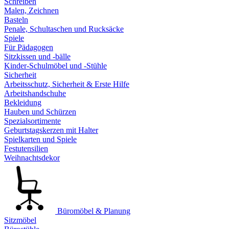
Schreiben
Malen, Zeichnen
Basteln
Penale, Schultaschen und Rucksäcke
Spiele
Für Pädagogen
Sitzkissen und -bälle
Kinder-Schulmöbel und -Stühle
Sicherheit
Arbeitsschutz, Sicherheit & Erste Hilfe
Arbeitshandschuhe
Bekleidung
Hauben und Schürzen
Spezialsortimente
Geburtstagskerzen mit Halter
Spielkarten und Spiele
Festutensilien
Weihnachtsdekor
Büromöbel & Planung
Sitzmöbel