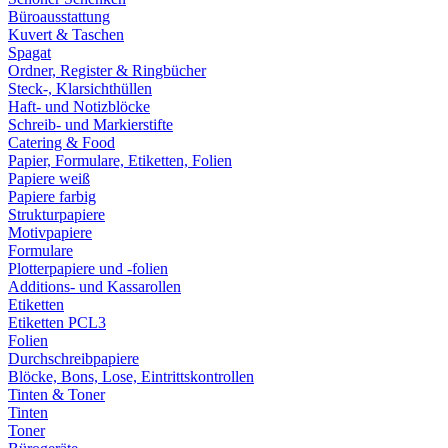
Büroausstattung
Kuvert & Taschen
Spagat
Ordner, Register & Ringbücher
Steck-, Klarsichthüllen
Haft- und Notizblöcke
Schreib- und Markierstifte
Catering & Food
Papier, Formulare, Etiketten, Folien
Papiere weiß
Papiere farbig
Strukturpapiere
Motivpapiere
Formulare
Plotterpapiere und -folien
Additions- und Kassarollen
Etiketten
Etiketten PCL3
Folien
Durchschreibpapiere
Blöcke, Bons, Lose, Eintrittskontrollen
Tinten & Toner
Tinten
Toner