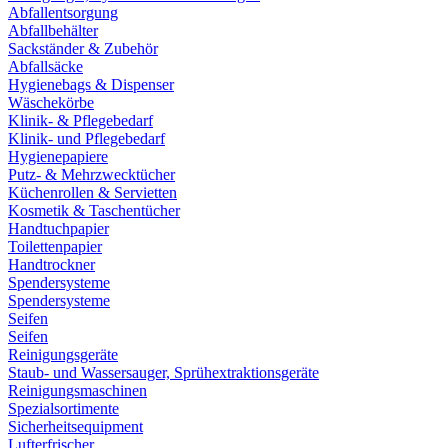
Abfallentsorgung
Abfallbehälter
Sackständer & Zubehör
Abfallsäcke
Hygienebags & Dispenser
Wäschekörbe
Klinik- & Pflegebedarf
Klinik- und Pflegebedarf
Hygienepapiere
Putz- & Mehrzwecktücher
Küchenrollen & Servietten
Kosmetik & Taschentücher
Handtuchpapier
Toilettenpapier
Handtrockner
Spendersysteme
Spendersysteme
Seifen
Seifen
Reinigungsgeräte
Staub- und Wassersauger, Sprühextraktionsgeräte
Reinigungsmaschinen
Spezialsortimente
Sicherheitsequipment
Lufterfrischer