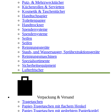
Putz- & Mehrzwecktücher
Küchenrollen & Servietten
Kosmetik & Taschentücher
Handtuchpapier
Toilettenpapier
Handtrockner
Spendersysteme
Spendersysteme
Seifen
Seifen
Reinigungsgeräte
Staub- und Wassersauger, Sprühextraktionsgeräte
Reinigungsmaschinen
Spezialsortimente
Sicherheitsequipment
Lufterfrischer
Verpackung & Versand
Tragetaschen
Papier-Tragetaschen mit flachem Henkel
Papier-Tragetaschen mit gedrehtem Papierkordel