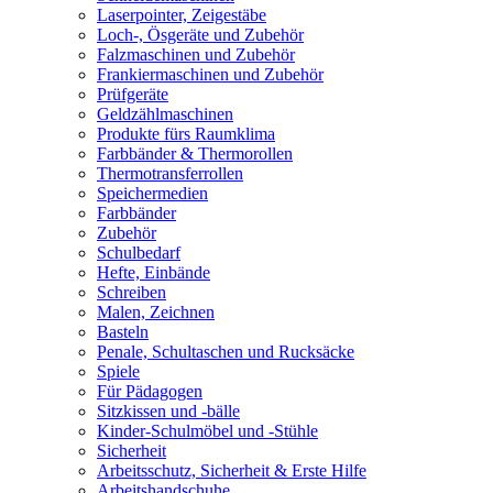
Laserpointer, Zeigestäbe
Loch-, Ösgeräte und Zubehör
Falzmaschinen und Zubehör
Frankiermaschinen und Zubehör
Prüfgeräte
Geldzählmaschinen
Produkte fürs Raumklima
Farbbänder & Thermorollen
Thermotransferrollen
Speichermedien
Farbbänder
Zubehör
Schulbedarf
Hefte, Einbände
Schreiben
Malen, Zeichnen
Basteln
Penale, Schultaschen und Rucksäcke
Spiele
Für Pädagogen
Sitzkissen und -bälle
Kinder-Schulmöbel und -Stühle
Sicherheit
Arbeitsschutz, Sicherheit & Erste Hilfe
Arbeitshandschuhe