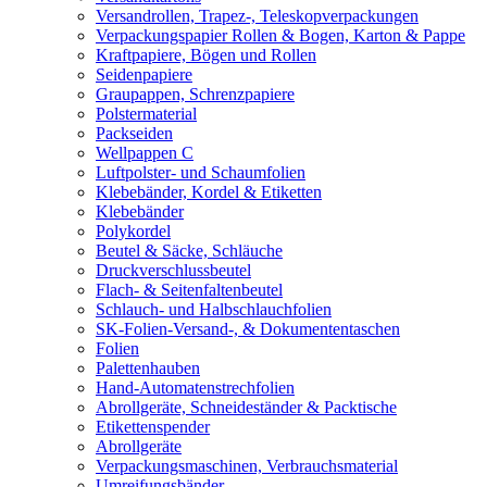
Versandrollen, Trapez-, Teleskopverpackungen
Verpackungspapier Rollen & Bogen, Karton & Pappe
Kraftpapiere, Bögen und Rollen
Seidenpapiere
Graupappen, Schrenzpapiere
Polstermaterial
Packseiden
Wellpappen C
Luftpolster- und Schaumfolien
Klebebänder, Kordel & Etiketten
Klebebänder
Polykordel
Beutel & Säcke, Schläuche
Druckverschlussbeutel
Flach- & Seitenfaltenbeutel
Schlauch- und Halbschlauchfolien
SK-Folien-Versand-, & Dokumententaschen
Folien
Palettenhauben
Hand-Automatenstrechfolien
Abrollgeräte, Schneideständer & Packtische
Etikettenspender
Abrollgeräte
Verpackungsmaschinen, Verbrauchsmaterial
Umreifungsbänder