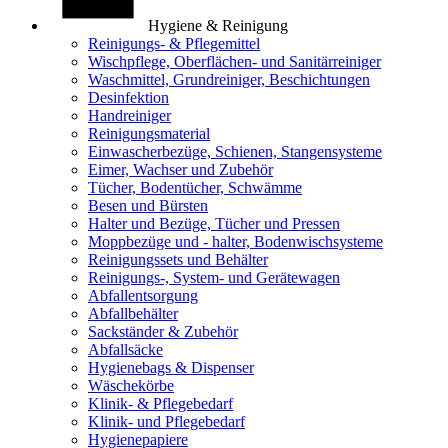
Hygiene & Reinigung
Reinigungs- & Pflegemittel
Wischpflege, Oberflächen- und Sanitärreiniger
Waschmittel, Grundreiniger, Beschichtungen
Desinfektion
Handreiniger
Reinigungsmaterial
Einwascherbezüge, Schienen, Stangensysteme
Eimer, Wachser und Zubehör
Tücher, Bodentücher, Schwämme
Besen und Bürsten
Halter und Bezüge, Tücher und Pressen
Moppbezüge und - halter, Bodenwischsysteme
Reinigungssets und Behälter
Reinigungs-, System- und Gerätewagen
Abfallentsorgung
Abfallbehälter
Sackständer & Zubehör
Abfallsäcke
Hygienebags & Dispenser
Wäschekörbe
Klinik- & Pflegebedarf
Klinik- und Pflegebedarf
Hygienepapiere