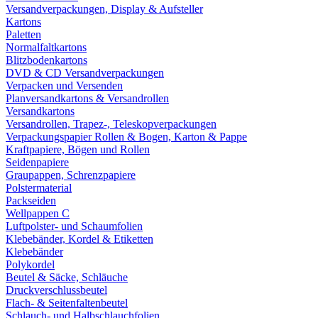
Versandverpackungen, Display & Aufsteller
Kartons
Paletten
Normalfaltkartons
Blitzbodenkartons
DVD & CD Versandverpackungen
Verpacken und Versenden
Planversandkartons & Versandrollen
Versandkartons
Versandrollen, Trapez-, Teleskopverpackungen
Verpackungspapier Rollen & Bogen, Karton & Pappe
Kraftpapiere, Bögen und Rollen
Seidenpapiere
Graupappen, Schrenzpapiere
Polstermaterial
Packseiden
Wellpappen C
Luftpolster- und Schaumfolien
Klebebänder, Kordel & Etiketten
Klebebänder
Polykordel
Beutel & Säcke, Schläuche
Druckverschlussbeutel
Flach- & Seitenfaltenbeutel
Schlauch- und Halbschlauchfolien