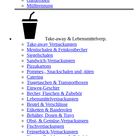
Garderoben
Mülltrennung
Take-away & Lebensmittelverp.
Take-away Verpackungen
Menüschalen & Feinkostbecher
Siegelschalen
Sandwich-Verpackungen
Pizzakartons
Pommes-, Snackschalen und -tüten
Catering
Tragetaschen & Transportboxen
Einweg-Geschirr
Becher, Flaschen & Zubehör
Lebensmittelverpackungen
Beutel & Verschlüsse
Etiketten & Banderolen
Behälter, Dosen & Trays
Obst- & Gemüse-Verpackungen
Fischverpackungen
Feingebäck-Verpackungen