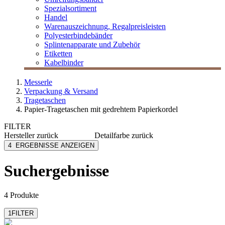
Spezialsortiment
Handel
Warenauszeichnung, Regalpreisleisten
Polyesterbindebänder
Splintenapparate und Zubehör
Etiketten
Kabelbinder
Messerle
Verpackung & Versand
Tragetaschen
Papier-Tragetaschen mit gedrehtem Papierkordel
FILTER
Hersteller
zurück
Detailfarbe
zurück
Folia
blau
4
ERGEBNISSE ANZEIGEN
Vp
braun
rot
Suchergebnisse
schwarz
weiß
4 Produkte
1
FILTER