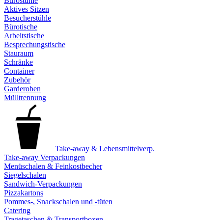
Bürostühle
Aktives Sitzen
Besucherstühle
Bürotische
Arbeitstische
Besprechungstische
Stauraum
Schränke
Container
Zubehör
Garderoben
Mülltrennung
Take-away & Lebensmittelverp.
Take-away Verpackungen
Menüschalen & Feinkostbecher
Siegelschalen
Sandwich-Verpackungen
Pizzakartons
Pommes-, Snackschalen und -tüten
Catering
Tragetaschen & Transportboxen