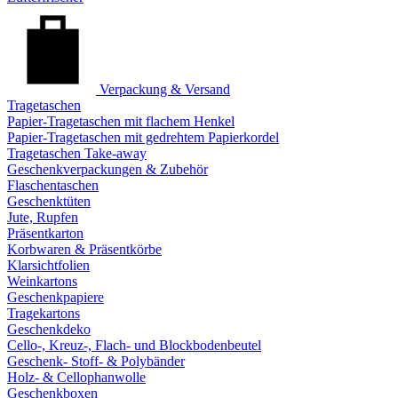
Verpackung & Versand
Tragetaschen
Papier-Tragetaschen mit flachem Henkel
Papier-Tragetaschen mit gedrehtem Papierkordel
Tragetaschen Take-away
Geschenkverpackungen & Zubehör
Flaschentaschen
Geschenktüten
Jute, Rupfen
Präsentkarton
Korbwaren & Präsentkörbe
Klarsichtfolien
Weinkartons
Geschenkpapiere
Tragekartons
Geschenkdeko
Cello-, Kreuz-, Flach- und Blockbodenbeutel
Geschenk- Stoff- & Polybänder
Holz- & Cellophanwolle
Geschenkboxen