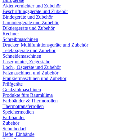
Bürogeräte
Aktenvernichter und Zubehör
Beschriftungsgeräte und Zubehör
Bindegeräte und Zubehör
Laminiergeräte und Zubehör
Diktiergeräte und Zubehör
Rechner
Schreibmaschinen
Drucker, Multifunktionsgeräte und Zubehör
Telefaxgeräte und Zubehör
Schneidemaschinen
Laserpointer, Zeigestäbe
Loch-, Ösgeräte und Zubehör
Falzmaschinen und Zubehör
Frankiermaschinen und Zubehör
Prüfgeräte
Geldzählmaschinen
Produkte fürs Raumklima
Farbbänder & Thermorollen
Thermotransferrollen
Speichermedien
Farbbänder
Zubehör
Schulbedarf
Hefte, Einbände