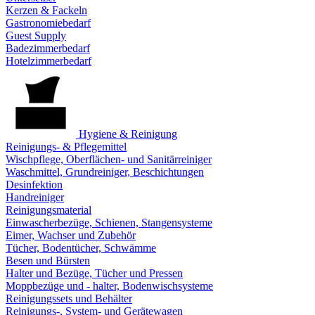
Kerzen & Fackeln
Gastronomiebedarf
Guest Supply
Badezimmerbedarf
Hotelzimmerbedarf
Hygiene & Reinigung
Reinigungs- & Pflegemittel
Wischpflege, Oberflächen- und Sanitärreiniger
Waschmittel, Grundreiniger, Beschichtungen
Desinfektion
Handreiniger
Reinigungsmaterial
Einwascherbezüge, Schienen, Stangensysteme
Eimer, Wachser und Zubehör
Tücher, Bodentücher, Schwämme
Besen und Bürsten
Halter und Bezüge, Tücher und Pressen
Moppbezüge und - halter, Bodenwischsysteme
Reinigungssets und Behälter
Reinigungs-, System- und Gerätewagen