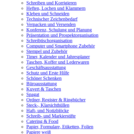
Schreiben und Korrigieren
Heften, Lochen und Klammern
Kleben und Schneiden
Technischer Zeichenbedarf
Verpacken und Versenden
Konferenz, Schulung und Planung
Präsentation und Prospektorganisation
Schreibtischorganisation
Computer und Smartphone Zubehör
Stempel und Zubehör
Timer, Kalender und Jahresplaner
Taschen, Koffer und Lederwaren
Geschäftsausstattung
Schutz und Erste Hilfe
Schöner Schenken
Büroausstattung
Kuvert & Taschen
Spagat
Ordner, Register & Ringbücher
Steck-, Klarsichthüllen
Haft- und Notizblöcke
Schreib- und Markierstifte
Catering & Food
Papier, Formulare, Etiketten, Folien
Papiere weiß