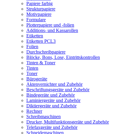
Papiere farbig
Strukturpapiere
Motivpapiere
Formulare
Plotterpapiere und -folien
Additions- und Kassarollen
Etiketten
Etiketten PCL3
Folien
Durchschreibpapiere
Blöcke, Bons, Lose, Eintrittskontrollen
Tinten & Toner
Tinten
Toner
Bürogeräte
Aktenvernichter und Zubehör
Beschriftungsgeräte und Zubehör
Bindegeräte und Zubehör
Laminiergeräte und Zubehör
Diktiergeräte und Zubehör
Rechner
Schreibmaschinen
Drucker, Multifunktionsgeräte und Zubehör
Telefaxgeräte und Zubehör
Schneidemaschinen