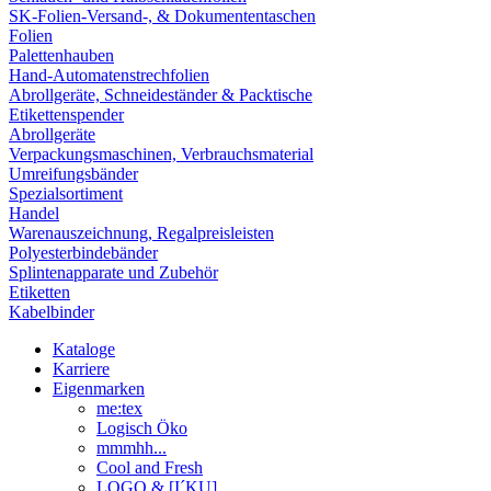
SK-Folien-Versand-, & Dokumententaschen
Folien
Palettenhauben
Hand-Automatenstrechfolien
Abrollgeräte, Schneideständer & Packtische
Etikettenspender
Abrollgeräte
Verpackungsmaschinen, Verbrauchsmaterial
Umreifungsbänder
Spezialsortiment
Handel
Warenauszeichnung, Regalpreisleisten
Polyesterbindebänder
Splintenapparate und Zubehör
Etiketten
Kabelbinder
Kataloge
Karriere
Eigenmarken
me:tex
Logisch Öko
mmmhh...
Cool and Fresh
LOGO & [I´KU]